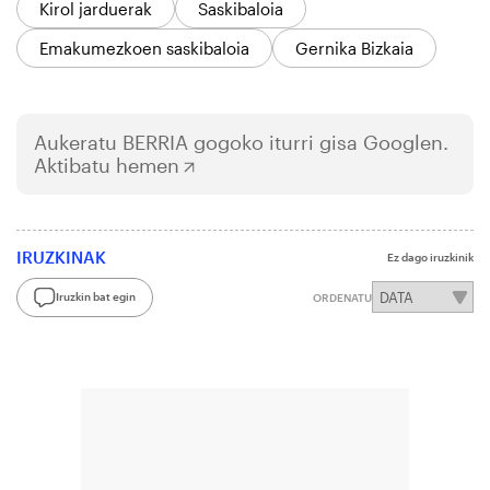
Kirol jarduerak
Saskibaloia
Emakumezkoen saskibaloia
Gernika Bizkaia
Aukeratu
BERRIA
gogoko iturri gisa Googlen.
Aktibatu hemen
IRUZKINAK
Ez dago iruzkinik
Iruzkin bat egin
ORDENATU