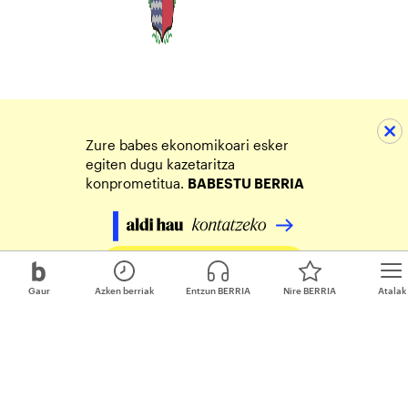
Zure babes ekonomikoari esker
egiten dugu kazetaritza
konprometitua.
BABESTU BERRIA
Egin zure ekarpena
Gaur
Azken berriak
Entzun BERRIA
Nire BERRIA
Atalak