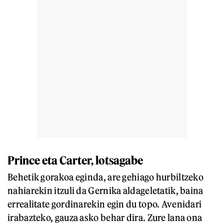
Prince eta Carter, lotsagabe
Behetik gorakoa eginda, are gehiago hurbiltzeko
nahiarekin itzuli da Gernika aldageletatik, baina
errealitate gordinarekin egin du topo. Avenidari
irabazteko, gauza asko behar dira. Zure lana ona