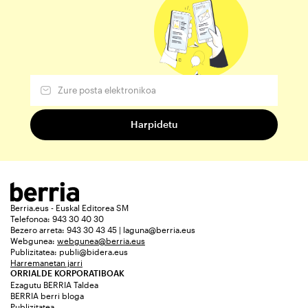
Berria.eus - Euskal Editorea SM
Telefonoa: 943 30 40 30
Bezero arreta: 943 30 43 45 | laguna@berria.eus
Webgunea:
webgunea@berria.eus
Publizitatea:
publi@bidera.eus
Harremanetan jarri
ORRIALDE KORPORATIBOAK
Ezagutu BERRIA Taldea
BERRIA berri bloga
Publizitatea