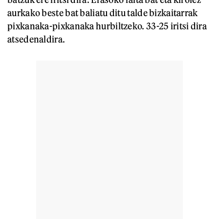
aurkako beste bat baliatu ditu talde bizkaitarrak
pixkanaka-pixkanaka hurbiltzeko. 33-25 iritsi dira
atsedenaldira.