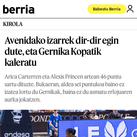
Babestu Berria
KIROLA
Avenidako izarrek dir-dir egin
dute, eta Gernika Kopatik
kaleratu
Arica Carterren eta Alexis Princen artean 46 puntu
sartu dituzte. Bukaeran, aldea sei puntukoa baino ez
izatea lortu du Gernikak, baina ez du asmatu erlojuaren
aurka jokatzen.