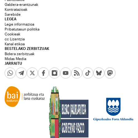
Galdera-erantzunak
Kontratazioak
Sarebide
LEGEA
Lege informazioa
Pribatutasun politika
Cookieak
cc Lizentzia
Kanal etikoa
BESTELAKO ZERBITZUAK
Bidera zerbitzuak
Midas Media
JARRAITU