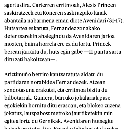
agertu dira. Carterren erritmoak, Alexis Princen
saskiratzeek eta Koneren saski azpiko lanak
abantaila nabarmena eman diote Avenidari (31-17).
Hutsartea eskatuta, Fernandez zonakako
defentsarekin ahalegindu da Avenidaren jarioa
mozten, baina horrela ere ez du lortu. Princek
berean jarraitu du, huts egin gabe —11 puntu sartu
ditu zati bakoitzean—.
Ariztimuño berriro kantxaratuta aldatu du
partidaren norabidea Fernandezek. Atzean
sendotasuna erakutsi, eta erritmoa bizitu du
bilbotarrak. Gainera, barruko jokalariak pase
egokiekin hornitu ditu erasoan, eta blokeo zuzena
jokatuz, lauzpabost metroko jaurtiketekin min
egitea lortu du Gernikak. Avenidaren hutsegite
batzuk ere iritsi dira. Erasoko falta bat eta kirolez