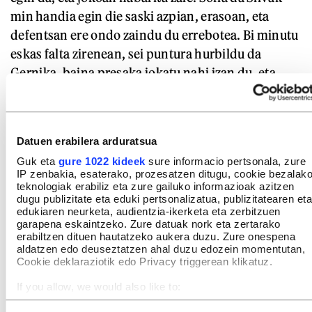
min handia egin die saski azpian, erasoan, eta
defentsan ere ondo zaindu du errebotea. Bi minutu
eskas falta zirenean, sei puntura hurbildu da
Gernika, baina presaka jokatu nahi izan du, eta
hiru baloi galdu ditu jarraian. Avenidak ondo
kudeatu du aldea, eta 66-56 amaitu da neurketa.
Datuen erabilera arduratsua
Guk eta
gure 1022 kideek
sure informacio pertsonala, zure
IP zenbakia, esaterako, prozesatzen ditugu, cookie bezalak
teknologiak erabiliz eta zure gailuko informazioak azitzen
dugu publizitate eta eduki pertsonalizatua, publizitatearen eta
edukiaren neurketa, audientzia-ikerketa eta zerbitzuen
garapena eskaintzeko. Zure datuak nork eta zertarako
erabiltzen dituen hautatzeko aukera duzu. Zure onespena
aldatzen edo deuseztatzen ahal duzu edozein momentutan,
Cookie deklaraziotik edo Privacy triggerean klikatuz.
If you allow, we would also like to:
Collect information about your geographical location