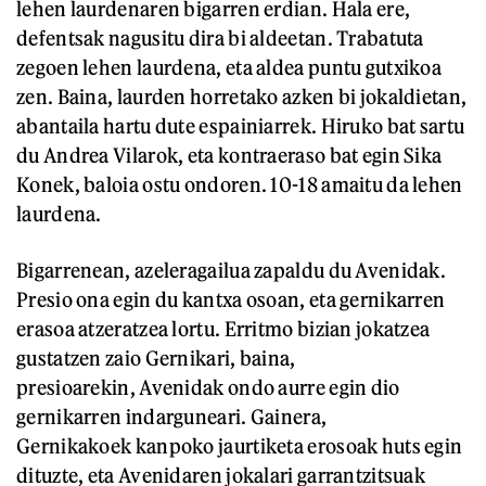
lehen laurdenaren bigarren erdian. Hala ere,
defentsak nagusitu dira bi aldeetan. Trabatuta
zegoen lehen laurdena, eta aldea puntu gutxikoa
zen. Baina, laurden horretako azken bi jokaldietan,
abantaila hartu dute espainiarrek. Hiruko bat sartu
du Andrea Vilarok, eta kontraeraso bat egin Sika
Konek, baloia ostu ondoren. 10-18 amaitu da lehen
laurdena.
Bigarrenean, azeleragailua zapaldu du Avenidak.
Presio ona egin du kantxa osoan, eta gernikarren
erasoa atzeratzea lortu. Erritmo bizian jokatzea
gustatzen zaio Gernikari, baina,
presioarekin, Avenidak ondo aurre egin dio
gernikarren indarguneari. Gainera,
Gernikakoek kanpoko jaurtiketa erosoak huts egin
dituzte, eta Avenidaren jokalari garrantzitsuak