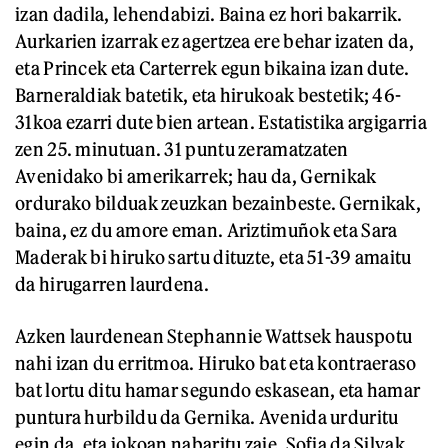
izan dadila, lehendabizi. Baina ez hori bakarrik.
Aurkarien izarrak ez agertzea ere behar izaten da,
eta Princek eta Carterrek egun bikaina izan dute.
Barneraldiak batetik, eta hirukoak bestetik; 46-
31koa ezarri dute bien artean. Estatistika argigarria
zen 25. minutuan. 31 puntu zeramatzaten
Avenidako bi amerikarrek; hau da, Gernikak
ordurako bilduak zeuzkan bezainbeste. Gernikak,
baina, ez du amore eman. Ariztimuñok eta Sara
Maderak bi hiruko sartu dituzte, eta 51-39 amaitu
da hirugarren laurdena.
Azken laurdenean Stephannie Wattsek hauspotu
nahi izan du erritmoa. Hiruko bat eta kontraeraso
bat lortu ditu hamar segundo eskasean, eta hamar
puntura hurbildu da Gernika. Avenida urduritu
egin da, eta jokoan nabaritu zaie. Sofia da Silvak