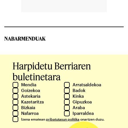
NABARMENDUAK
Harpidetu Berriaren
buletinetara
Mendia
Arratsaldekoa
Goizekoa
Badok
Astekaria
Kinka
Kazetaritza
Gipuzkoa
Bizkaia
Araba
Nafarroa
Iparraldea
Izena ematean
pribatutasun politika
onartzen duzu.