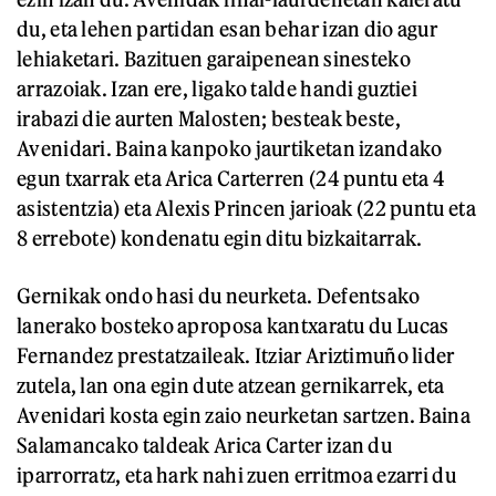
du, eta lehen partidan esan behar izan dio agur
lehiaketari. Bazituen garaipenean sinesteko
arrazoiak. Izan ere, ligako talde handi guztiei
irabazi die aurten Malosten; besteak beste,
Avenidari. Baina kanpoko jaurtiketan izandako
egun txarrak eta Arica Carterren (24 puntu eta 4
asistentzia) eta Alexis Princen jarioak (22 puntu eta
8 errebote) kondenatu egin ditu bizkaitarrak.
Gernikak ondo hasi du neurketa. Defentsako
lanerako bosteko aproposa kantxaratu du Lucas
Fernandez prestatzaileak. Itziar Ariztimuño lider
zutela, lan ona egin dute atzean gernikarrek, eta
Avenidari kosta egin zaio neurketan sartzen. Baina
Salamancako taldeak Arica Carter izan du
iparrorratz, eta hark nahi zuen erritmoa ezarri du