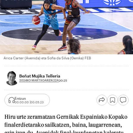
Arica Carter (Avenida) eta Sofia da Silva (Genika) FEB
Beñat Mujika Telleria
2024KO MARTXOAREN 22A
20:25
Entzun
00:00:00
00:05:23
Hiru urte zeramatzan Gernikak Espainiako Kopako
finalerdietarako sailkatzen, baina, laugarrenean,
ezin izan du. Avenidak final-laurdenetan kaleratu