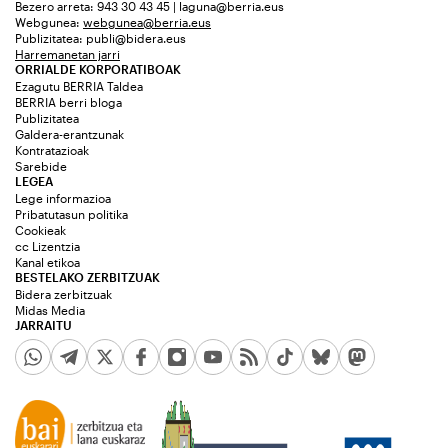
Bezero arreta: 943 30 43 45 | laguna@berria.eus
Webgunea:
webgunea@berria.eus
Publizitatea:
publi@bidera.eus
Harremanetan jarri
ORRIALDE KORPORATIBOAK
Ezagutu BERRIA Taldea
BERRIA berri bloga
Publizitatea
Galdera-erantzunak
Kontratazioak
Sarebide
LEGEA
Lege informazioa
Pribatutasun politika
Cookieak
cc Lizentzia
Kanal etikoa
BESTELAKO ZERBITZUAK
Bidera zerbitzuak
Midas Media
JARRAITU