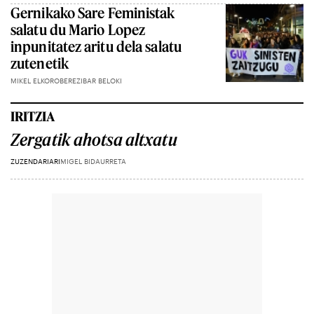
Gernikako Sare Feministak
salatu du Mario Lopez
inpunitatez aritu dela salatu
zutenetik
MIKEL ELKOROBEREZIBAR BELOKI
IRITZIA
Zergatik ahotsa altxatu
ZUZENDARIARI
MIGEL BIDAURRETA