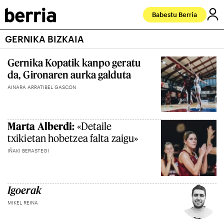
Babestu Berria
GERNIKA BIZKAIA
Gernika Kopatik kanpo geratu
da, Gironaren aurka galduta
AINARA ARRATIBEL GASCON
Marta Alberdi:
«Detaile
txikietan hobetzea falta zaigu»
IÑAKI BERASTEGI
Igoerak
MIKEL REINA