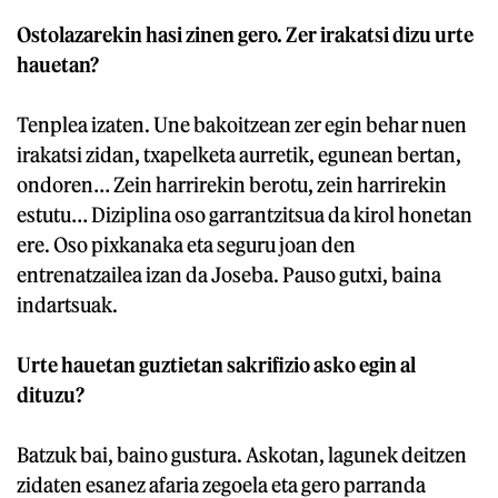
Ostolazarekin hasi zinen gero. Zer irakatsi dizu urte
hauetan?
Tenplea izaten. Une bakoitzean zer egin behar nuen
irakatsi zidan, txapelketa aurretik, egunean bertan,
ondoren… Zein harrirekin berotu, zein harrirekin
estutu… Diziplina oso garrantzitsua da kirol honetan
ere. Oso pixkanaka eta seguru joan den
entrenatzailea izan da Joseba. Pauso gutxi, baina
indartsuak.
Urte hauetan guztietan sakrifizio asko egin al
dituzu?
Batzuk bai, baino gustura. Askotan, lagunek deitzen
zidaten esanez afaria zegoela eta gero parranda