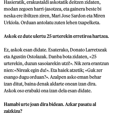
Hasieratik, erakustaldi askotatik deitzen zidaten,
modan zegoen harri-jasotzea, eta gainera beste bi
neska ere ibiltzen ziren, Mari Jose Sardon eta Miren
Urkiola. Orduan antolatu zuten lehen txapelketa.
Askok ez dute ulertu 25 urterekin erretiroa hartzea.
Ez, askok esan didate. Esaterako, Donato Larretxeak
eta Agustin Ostolazak. Danba bota zidaten, «25
urterekin, duzun sasoiarekin utzi!». Nik zera erantzun
nien:«Nireak egin du!». Eta haiek atzetik; «Guk zer
esango dugu orduan?». Azalpen asko eman behar
izan ditut, baina denak aldarte onean izan dira.
Askok oso erabaki ona izan dela esan didate.
Hamabi urte joan dira bidean. Azkar pasatu al
zaizkizu?