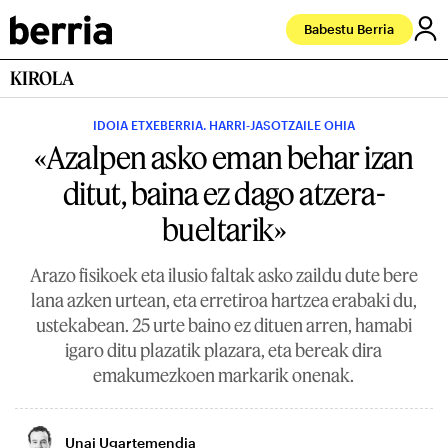
Babestu Berria
KIROLA
IDOIA ETXEBERRIA. HARRI-JASOTZAILE OHIA
«Azalpen asko eman behar izan
ditut, baina ez dago atzera-
bueltarik»
Arazo fisikoek eta ilusio faltak asko zaildu dute bere
lana azken urtean, eta erretiroa hartzea erabaki du,
ustekabean. 25 urte baino ez dituen arren, hamabi
igaro ditu plazatik plazara, eta bereak dira
emakumezkoen markarik onenak.
Unai Ugartemendia