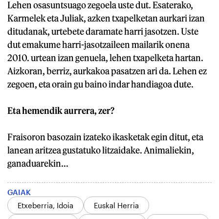
Lehen osasuntsuago zegoela uste dut. Esaterako,
Karmelek eta Juliak, azken txapelketan aurkari izan
ditudanak, urtebete daramate harri jasotzen. Uste
dut emakume harri-jasotzaileen mailarik onena
2010. urtean izan genuela, lehen txapelketa hartan.
Aizkoran, berriz, aurkakoa pasatzen ari da. Lehen ez
zegoen, eta orain gu baino indar handiagoa dute.
Eta hemendik aurrera, zer?
Fraisoron basozain izateko ikasketak egin ditut, eta
lanean aritzea gustatuko litzaidake. Animaliekin,
ganaduarekin...
GAIAK
Etxeberria, Idoia
Euskal Herria