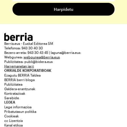
Berria.eus - Euskal Editorea SM
Telefonoa: 943 30 40 30
Bezero arreta: 943 30 43 45 | laguna@berria.eus
Webgunea:
webgunea@berria.eus
Publizitatea:
publi@bidera.eus
Harremanetan jarri
ORRIALDE KORPORATIBOAK
Ezagutu BERRIA Taldea
BERRIA berri bloga
Publizitatea
Galdera-erantzunak
Kontratazioak
Sarebide
LEGEA
Lege informazioa
Pribatutasun politika
Cookieak
cc Lizentzia
Kanal etikoa