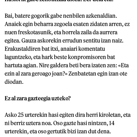
Bai, batere gogorik gabe nenbilen azkenaldian.
Anaiek egin beharra zegoela esaten zidaten arren, ez
nuen freskotasunik, eta horrela zaila da aurrera
egitea. Gauza askorekin errudun sentitu izan naiz.
Erakustaldiren bat itxi, anaiari komentatu
laguntzeko, eta hark beste konpromisoren bat
hartuta agian. Nire galdera beti bera izaten zen: «Eta
ezin al zara geroago joan?» Zenbatetan egin izan ote
diodan.
Ez al zara gazteegia uzteko?
Asko 25 urterekin hasi egiten dira herri kiroletan, eta
ni berriz uztera noa. Oso gazte hasi nintzen, 14
urterekin, eta oso gertutik bizi izan dut dena.