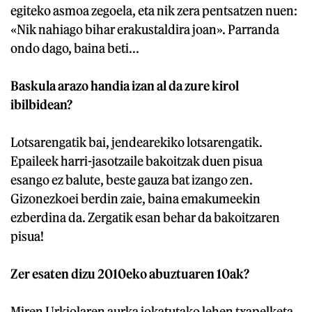
egiteko asmoa zegoela, eta nik zera pentsatzen nuen:
«Nik nahiago bihar erakustaldira joan». Parranda
ondo dago, baina beti...
Baskula arazo handia izan al da zure kirol
ibilbidean?
Lotsarengatik bai, jendearekiko lotsarengatik.
Epaileek harri-jasotzaile bakoitzak duen pisua
esango ez balute, beste gauza bat izango zen.
Gizonezkoei berdin zaie, baina emakumeekin
ezberdina da. Zergatik esan behar da bakoitzaren
pisua!
Zer esaten dizu 2010eko abuztuaren 10ak?
Miren Urkiolaren aurka jokatutako lehen txapelketa