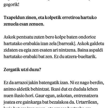
gogorik!
Txapeldun zinen, eta kolpetik erretiroa hartuko
zenuela esan zenuen.
Askok pentsatu zuten bero kolpe baten ondorioz
hartutako erabakia izan zela [barreak]. Askok galdetu
zidaten ea egia zen esaten ari nintzena. Baina aspaldi
hartutako erabaki bat zen. Ez du atzera-bueltarik.
Zergatik utzi duzu?
Ez da arrazoi jakin batengatik izan. Ni ez nago berdin,
animo aldetik behintzat. Ikusi dut ez dudala lehen
nuen ilusio hori. Gaur egun, askotan, entrenatzera
joatea ere gainkarga bat bezalakoa da. Urtarrilean,