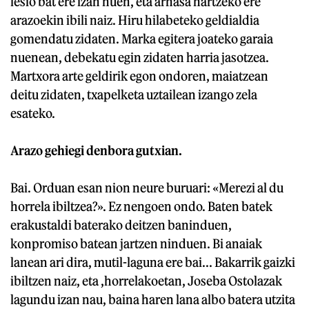
lesio bat ere izan nuen, eta arnasa hartzeko ere
arazoekin ibili naiz. Hiru hilabeteko geldialdia
gomendatu zidaten. Marka egitera joateko garaia
nuenean, debekatu egin zidaten harria jasotzea.
Martxora arte geldirik egon ondoren, maiatzean
deitu zidaten, txapelketa uztailean izango zela
esateko.
Arazo gehiegi denbora gutxian.
Bai. Orduan esan nion neure buruari: «Merezi al du
horrela ibiltzea?». Ez nengoen ondo. Baten batek
erakustaldi baterako deitzen baninduen,
konpromiso batean jartzen ninduen. Bi anaiak
lanean ari dira, mutil-laguna ere bai... Bakarrik gaizki
ibiltzen naiz, eta ,horrelakoetan, Joseba Ostolazak
lagundu izan nau, baina haren lana albo batera utzita