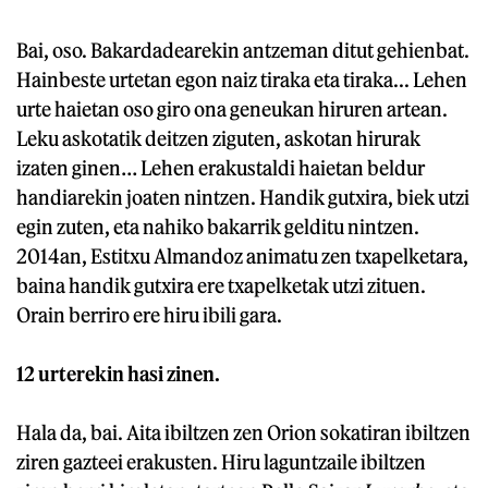
Bai, oso. Bakardadearekin antzeman ditut gehienbat.
Hainbeste urtetan egon naiz tiraka eta tiraka... Lehen
urte haietan oso giro ona geneukan hiruren artean.
Leku askotatik deitzen ziguten, askotan hirurak
izaten ginen… Lehen erakustaldi haietan beldur
handiarekin joaten nintzen. Handik gutxira, biek utzi
egin zuten, eta nahiko bakarrik gelditu nintzen.
2014an, Estitxu Almandoz animatu zen txapelketara,
baina handik gutxira ere txapelketak utzi zituen.
Orain berriro ere hiru ibili gara.
12 urterekin hasi zinen.
Hala da, bai. Aita ibiltzen zen Orion sokatiran ibiltzen
ziren gazteei erakusten. Hiru laguntzaile ibiltzen