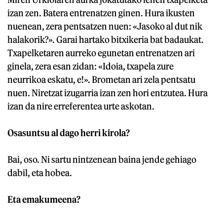
izan zen. Batera entrenatzen ginen. Hura ikusten
nuenean, zera pentsatzen nuen: «Jasoko al dut nik
halakorik?». Garai hartako bitxikeria bat badaukat.
Txapelketaren aurreko egunetan entrenatzen ari
ginela, zera esan zidan: «Idoia, txapela zure
neurrikoa eskatu, e!». Brometan ari zela pentsatu
nuen. Niretzat izugarria izan zen hori entzutea. Hura
izan da nire erreferentea urte askotan.
Osasuntsu al dago herri kirola?
Bai, oso. Ni sartu nintzenean baina jende gehiago
dabil, eta hobea.
Eta emakumeena?