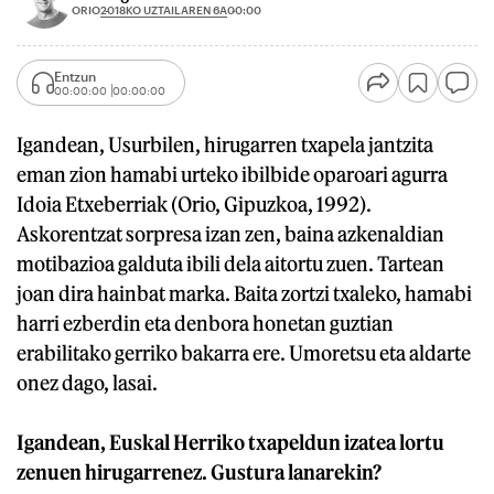
2018KO UZTAILAREN 6A
ORIO
00:00
Entzun
00:00:00
00:00:00
Igandean, Usurbilen, hirugarren txapela jantzita
eman zion hamabi urteko ibilbide oparoari agurra
Idoia Etxeberriak (Orio, Gipuzkoa, 1992).
Askorentzat sorpresa izan zen, baina azkenaldian
motibazioa galduta ibili dela aitortu zuen. Tartean
joan dira hainbat marka. Baita zortzi txaleko, hamabi
harri ezberdin eta denbora honetan guztian
erabilitako gerriko bakarra ere. Umoretsu eta aldarte
onez dago, lasai.
Igandean, Euskal Herriko txapeldun izatea lortu
zenuen hirugarrenez. Gustura lanarekin?