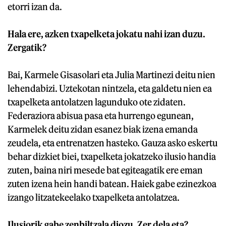
etorri izan da.
Hala ere, azken txapelketa jokatu nahi izan duzu.
Zergatik?
Bai, Karmele Gisasolari eta Julia Martinezi deitu nien
lehendabizi. Uztekotan nintzela, eta galdetu nien ea
txapelketa antolatzen lagunduko ote zidaten.
Federaziora abisua pasa eta hurrengo egunean,
Karmelek deitu zidan esanez biak izena emanda
zeudela, eta entrenatzen hasteko. Gauza asko eskertu
behar dizkiet biei, txapelketa jokatzeko ilusio handia
zuten, baina niri mesede bat egiteagatik ere eman
zuten izena hein handi batean. Haiek gabe ezinezkoa
izango litzatekeelako txapelketa antolatzea.
Ilusiorik gabe zenbiltzala diozu. Zer dela eta?