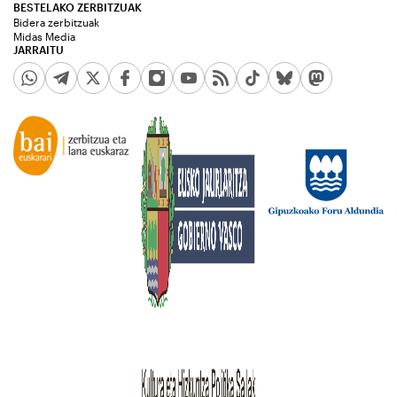
BESTELAKO ZERBITZUAK
Bidera zerbitzuak
Midas Media
JARRAITU