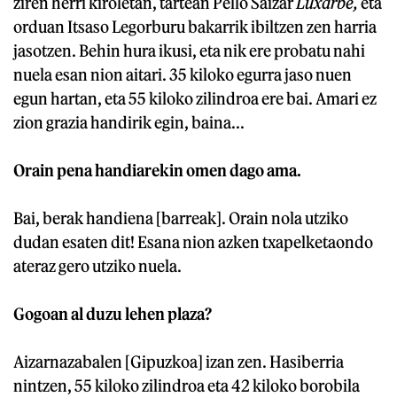
ziren herri kiroletan, tartean Pello Saizar
Luxarbe,
eta
orduan Itsaso Legorburu bakarrik ibiltzen zen harria
jasotzen. Behin hura ikusi, eta nik ere probatu nahi
nuela esan nion aitari. 35 kiloko egurra jaso nuen
egun hartan, eta 55 kiloko zilindroa ere bai. Amari ez
zion grazia handirik egin, baina...
Orain pena handiarekin omen dago ama.
Bai, berak handiena [barreak]. Orain nola utziko
dudan esaten dit! Esana nion azken txapelketaondo
ateraz gero utziko nuela.
Gogoan al duzu lehen plaza?
Aizarnazabalen [Gipuzkoa] izan zen. Hasiberria
nintzen, 55 kiloko zilindroa eta 42 kiloko borobila