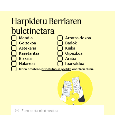
Harpidetu Berriaren
buletinetara
Mendia
Arratsaldekoa
Goizekoa
Badok
Astekaria
Kinka
Kazetaritza
Gipuzkoa
Bizkaia
Araba
Nafarroa
Iparraldea
Izena ematean
pribatutasun politika
onartzen duzu.