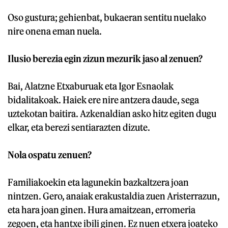
Oso gustura; gehienbat, bukaeran sentitu nuelako
nire onena eman nuela.
Ilusio berezia egin zizun mezurik jaso al zenuen?
Bai, Alatzne Etxaburuak eta Igor Esnaolak
bidalitakoak. Haiek ere nire antzera daude, sega
uztekotan baitira. Azkenaldian asko hitz egiten dugu
elkar, eta berezi sentiarazten dizute.
Nola ospatu zenuen?
Familiakoekin eta lagunekin bazkaltzera joan
nintzen. Gero, anaiak erakustaldia zuen Aristerrazun,
eta hara joan ginen. Hura amaitzean, erromeria
zegoen, eta hantxe ibili ginen. Ez nuen etxera joateko