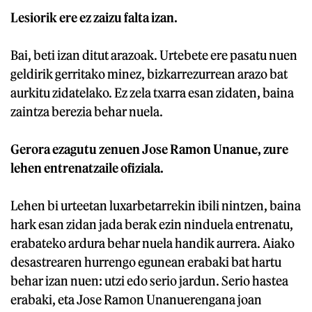
Lesiorik ere ez zaizu falta izan.
Bai, beti izan ditut arazoak. Urtebete ere pasatu nuen
geldirik gerritako minez, bizkarrezurrean arazo bat
aurkitu zidatelako. Ez zela txarra esan zidaten, baina
zaintza berezia behar nuela.
Gerora ezagutu zenuen Jose Ramon Unanue, zure
lehen entrenatzaile ofiziala.
Lehen bi urteetan luxarbetarrekin ibili nintzen, baina
hark esan zidan jada berak ezin ninduela entrenatu,
erabateko ardura behar nuela handik aurrera. Aiako
desastrearen hurrengo egunean erabaki bat hartu
behar izan nuen: utzi edo serio jardun. Serio hastea
erabaki, eta Jose Ramon Unanuerengana joan