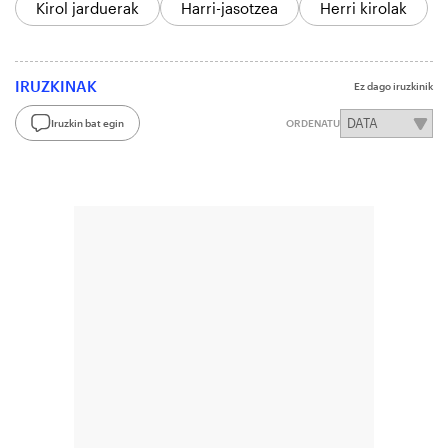
Kirol jarduerak
Harri-jasotzea
Herri kirolak
IRUZKINAK
Ez dago iruzkinik
Iruzkin bat egin
ORDENATU