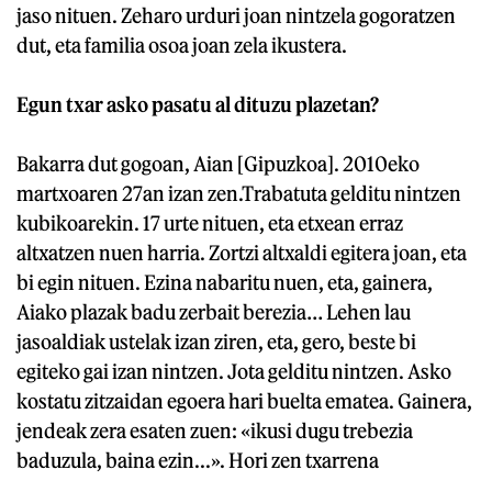
jaso nituen. Zeharo urduri joan nintzela gogoratzen
dut, eta familia osoa joan zela ikustera.
Egun txar asko pasatu al dituzu plazetan?
Bakarra dut gogoan, Aian [Gipuzkoa]. 2010eko
martxoaren 27an izan zen.Trabatuta gelditu nintzen
kubikoarekin. 17 urte nituen, eta etxean erraz
altxatzen nuen harria. Zortzi altxaldi egitera joan, eta
bi egin nituen. Ezina nabaritu nuen, eta, gainera,
Aiako plazak badu zerbait berezia… Lehen lau
jasoaldiak ustelak izan ziren, eta, gero, beste bi
egiteko gai izan nintzen. Jota gelditu nintzen. Asko
kostatu zitzaidan egoera hari buelta ematea. Gainera,
jendeak zera esaten zuen: «ikusi dugu trebezia
baduzula, baina ezin...». Hori zen txarrena