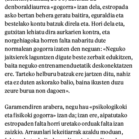
denboraldiaurrea «gogorra» izan dela, estropada
asko bertan behera geratu baitira, eguraldia eta
bestelako kontu batzuk direla eta. Hori dela eta,
gutxitan lehiatu dira aurkarien kontra, eta
norgehiagoka horren falta nabaritu dute
normalean gogorra izaten den neguan: «Neguko
jaitsierek laguntzen digute beste zerbait edukitzen,
baita neguko entrenamenduetatik deskonektatzen
ere. Tarteko helburu batzuk ere jartzen ditu, nahiz
eta ez duten askorako balio, baina ikusten duzu
zeure burua non dagoen».
Garamendiren arabera, negu hau «psikologikoki
eta fisikoki gogorra» izan da; izan ere, aipatutako
estropaden falta horri uretako orduak falta izan
zaizkio. Arraunlari lekeitiarrak azaldu moduan,