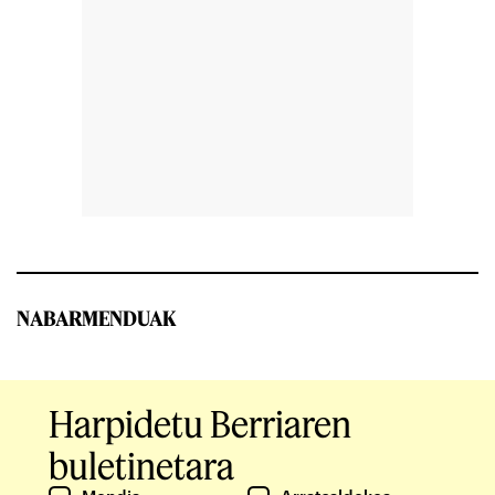
NABARMENDUAK
Harpidetu Berriaren
buletinetara