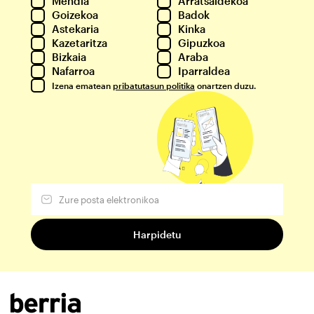
Mendia
Arratsaldekoa
Goizekoa
Badok
Astekaria
Kinka
Kazetaritza
Gipuzkoa
Bizkaia
Araba
Nafarroa
Iparraldea
Izena ematean
pribatutasun politika
onartzen duzu.