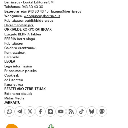
Berria.eus - Euskal Editorea SM
Telefonoa: 943 30 40 30
Bezero arreta: 943 30 43 45 | laguna@berria.eus
Webgunea:
webgunea@berria.eus
Publizitatea:
publi@bidera.eus
Harremanetan jarri
ORRIALDE KORPORATIBOAK
Ezagutu BERRIA Taldea
BERRIA berri bloga
Publizitatea
Galdera-erantzunak
Kontratazioak
Sarebide
LEGEA
Lege informazioa
Pribatutasun politika
Cookieak
cc Lizentzia
Kanal etikoa
BESTELAKO ZERBITZUAK
Bidera zerbitzuak
Midas Media
JARRAITU