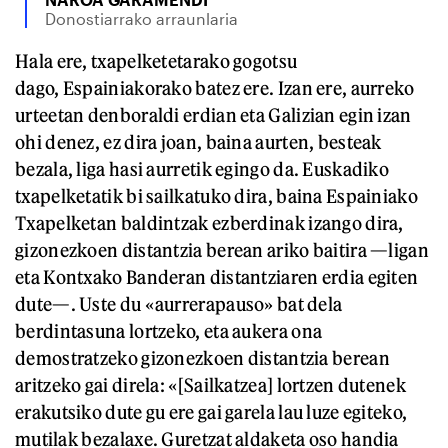
Donostiarrako arraunlaria
Hala ere, txapelketetarako gogotsu
dago, Espainiakorako batez ere. Izan ere, aurreko
urteetan denboraldi erdian eta Galizian egin izan
ohi denez, ez dira joan, baina aurten, besteak
bezala, liga hasi aurretik egingo da. Euskadiko
txapelketatik bi sailkatuko dira, baina Espainiako
Txapelketan baldintzak ezberdinak izango dira,
gizonezkoen distantzia berean ariko baitira —ligan
eta Kontxako Banderan distantziaren erdia egiten
dute—. Uste du «aurrerapauso» bat dela
berdintasuna lortzeko, eta aukera ona
demostratzeko gizonezkoen distantzia berean
aritzeko gai direla: «[Sailkatzea] lortzen dutenek
erakutsiko dute gu ere gai garela lau luze egiteko,
mutilak bezalaxe. Guretzat aldaketa oso handia