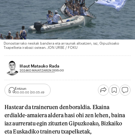
Donostiarrako neskak bandera eta arraunak altxatzen, iaz, Gipuzkoako
Txapelketa irabazi ostean. JON URBE / FOKU
Iñaut Matauko Rada
2024KO MAIATZAREN 31
05:00
Entzun
00:00:00
00:05:49
Hastear da traineruen denboraldia. Ekaina
erdialde-amaiera aldera hasi ohi zen lehen, baina
iaz aurreratu egin zituzten Gipuzkoako, Bizkaiko
eta Euskadiko traineru txapelketak,