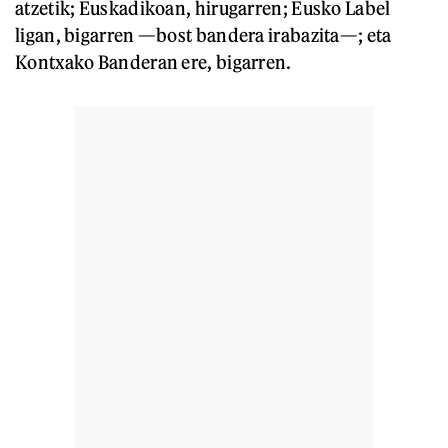
atzetik; Euskadikoan, hirugarren; Eusko Label
ligan, bigarren —bost bandera irabazita—; eta
Kontxako Banderan ere, bigarren.