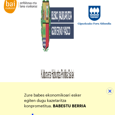
Zure babes ekonomikoari esker
egiten dugu kazetaritza
konprometitua.
BABESTU
BERRIA