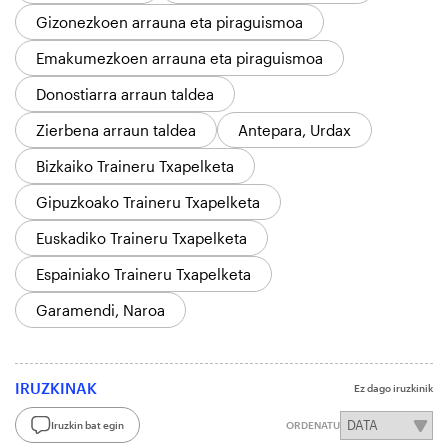
Gizonezkoen arrauna eta piraguismoa
Emakumezkoen arrauna eta piraguismoa
Donostiarra arraun taldea
Zierbena arraun taldea
Antepara, Urdax
Bizkaiko Traineru Txapelketa
Gipuzkoako Traineru Txapelketa
Euskadiko Traineru Txapelketa
Espainiako Traineru Txapelketa
Garamendi, Naroa
IRUZKINAK
Ez dago iruzkinik
Iruzkin bat egin
ORDENATU