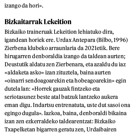
izango da hori».
Bizkaitarrak Lekeition
Bizkaiko traineruak Lekeition lehiatuko dira,
igandean horiek ere. Urdax Antepara (Bilbo, 1996)
Zierbena klubeko arraunlaria da 2021etik. Bere
hirugarren denboraldia izango da taldean aurten;
Deustutik aldatu zen Zierbenara, eta azaldu du iaz
«aldaketa asko» izan zituztela, baina aurten
«oinarri sendoagoarekin eta hobeagoarekin» egin
dutela lan: «Horrek gauzak fintzeko eta
seriotasunez beste atal batzuk lantzeko aukera
eman digu. Indartsu entrenatuta, uste dut sasoi ona
egingo dugula». Iazkoa, baina, denboraldi bikaina
izan zen ezkerraldeko taldearentzat: Bizkaiko
Txapelketan bigarren geratu zen, Urdaibairen