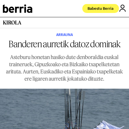
Babestu Berria
KIROLA
ARRAUNA
Banderen aurretik datoz dominak
Asteburu honetan hasiko dute denboraldia euskal
traineruek, Gipuzkoako eta Bizkaiko txapelketetan
arituta. Aurten, Euskadiko eta Espainiako txapelketak
ere ligaren aurretik jokatuko dituzte.