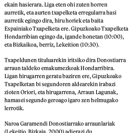
ekain hasierara. Liga eten ohi zuten horren
aurretik, eta aurten txapelketa erregularra hasi
aurretik egingo dira, hiru horiek eta baita
Espainiako Txapelketa ere. Gipuzkoako Txapelketa
Hondarribian egingo da, igande honetan (10:00),
eta Bizkaikoa, berriz, Lekeition (10:30).
Txapeldunen tituluarekin iritsiko dira Donostiarra
arraun taldeko emakumezkoak Hondarribira.
Ligan hirugarren geratu baziren ere, Gipuzkoako
Txapelketan bi segundoren aldearekin irabazi
zioten Oriori, eta hirugarrena, Arraun Lagunak,
hamasei segundo geroago igaro zen helmugako
lerrotik.
Naroa Garamendi Donostiarrako arraunlariak
(Lekeitio, Bizkaia, 2000) adierazi du