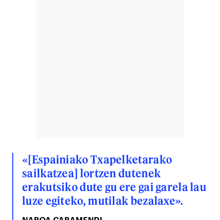
«[Espainiako Txapelketarako
sailkatzea] lortzen dutenek
erakutsiko dute gu ere gai garela lau
luze egiteko, mutilak bezalaxe».
NAROA GARAMENDI