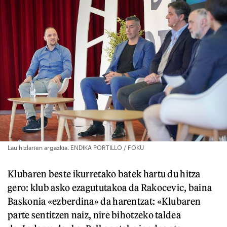
Lau hizlarien argazkia. ENDIKA PORTILLO / FOKU
Klubaren beste ikurretako batek hartu du hitza
gero: klub asko ezagututakoa da Rakocevic, baina
Baskonia «ezberdina» da harentzat: «Klubaren
parte sentitzen naiz, nire bihotzeko taldea