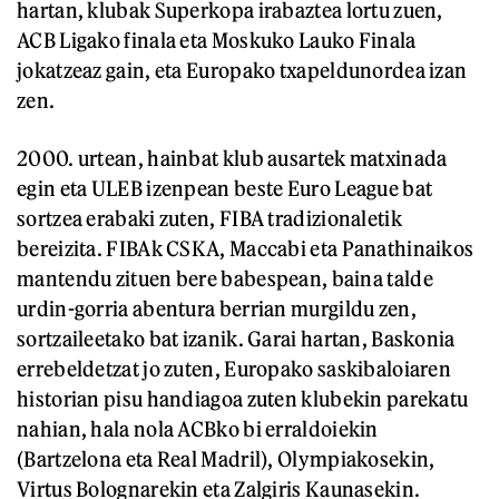
hartan, klubak Superkopa irabaztea lortu zuen,
ACB Ligako finala eta Moskuko Lauko Finala
jokatzeaz gain, eta Europako txapeldunordea izan
zen.
2000. urtean, hainbat klub ausartek matxinada
egin eta ULEB izenpean beste Euro League bat
sortzea erabaki zuten, FIBA tradizionaletik
bereizita. FIBAk CSKA, Maccabi eta Panathinaikos
mantendu zituen bere babespean, baina talde
urdin-gorria abentura berrian murgildu zen,
sortzaileetako bat izanik. Garai hartan, Baskonia
errebeldetzat jo zuten, Europako saskibaloiaren
historian pisu handiagoa zuten klubekin parekatu
nahian, hala nola ACBko bi erraldoiekin
(Bartzelona eta Real Madril), Olympiakosekin,
Virtus Bolognarekin eta Zalgiris Kaunasekin.