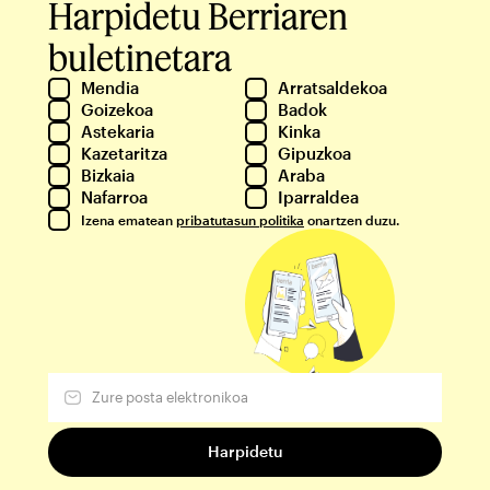
Harpidetu Berriaren
buletinetara
Mendia
Arratsaldekoa
Goizekoa
Badok
Astekaria
Kinka
Kazetaritza
Gipuzkoa
Bizkaia
Araba
Nafarroa
Iparraldea
Izena ematean
pribatutasun politika
onartzen duzu.