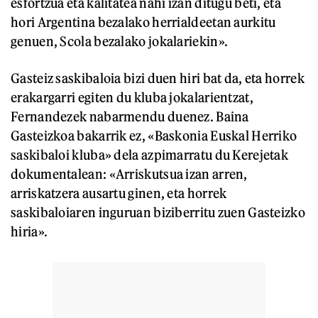
esfortzua eta kalitatea nahi izan ditugu beti, eta
hori Argentina bezalako herrialdeetan aurkitu
genuen, Scola bezalako jokalariekin».
Gasteiz saskibaloia bizi duen hiri bat da, eta horrek
erakargarri egiten du kluba jokalarientzat,
Fernandezek nabarmendu duenez. Baina
Gasteizkoa bakarrik ez, «Baskonia Euskal Herriko
saskibaloi kluba» dela azpimarratu du Kerejetak
dokumentalean: «Arriskutsua izan arren,
arriskatzera ausartu ginen, eta horrek
saskibaloiaren inguruan biziberritu zuen Gasteizko
hiria».