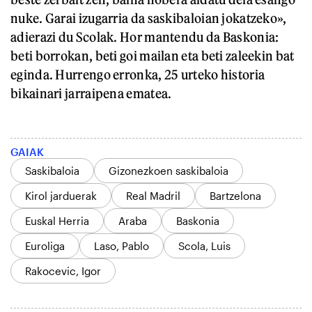
nuke. Garai izugarria da saskibaloian jokatzeko»,
adierazi du Scolak. Hor mantendu da Baskonia:
beti borrokan, beti goi mailan eta beti zaleekin bat
eginda. Hurrengo erronka, 25 urteko historia
bikainari jarraipena ematea.
GAIAK
Saskibaloia
Gizonezkoen saskibaloia
Kirol jarduerak
Real Madril
Bartzelona
Euskal Herria
Araba
Baskonia
Euroliga
Laso, Pablo
Scola, Luis
Rakocevic, Igor