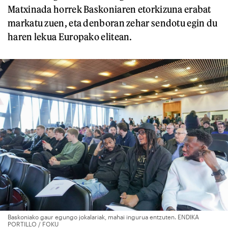
Matxinada horrek Baskoniaren etorkizuna erabat
markatu zuen, eta denboran zehar sendotu egin du
haren lekua Europako elitean.
Baskoniako gaur egungo jokalariak, mahai ingurua entzuten. ENDIKA
PORTILLO / FOKU