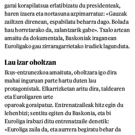
garai korapilatsua erlatibizatu du presidenteak,
haren izaera eta nortasuna azpimarratuz: «Gauzak
zailtzen direnean, espabilatu beharra dago. Bolada
hau horretarako da, zalantzarik gabe». Txalo artean
amaitu da dokumentala, Baskoniak iraganean
Euroligako gau zirraragarrietako irudiek lagunduta.
Lau izar oholtzan
Ikus-entzunezkoa amaituta, oholtzara igo dira
mahai inguruan parte hartu duten lau
protagonistak. Elkarrizketan aritu dira, taldearen
eta Euroligaren urte
oparoak goraipatuz. Entrenatzaileak hitz egin du
lehenbizi; sentitu egiten du Baskonia, eta bi
Euroliga irabazi ditu entrenatzaile denetik:
«Euroliga zaila da, eta aurrera begiratu behar da