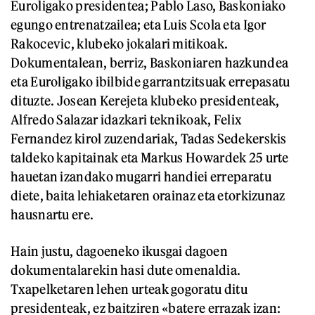
Euroligako presidentea; Pablo Laso, Baskoniako
egungo entrenatzailea; eta Luis Scola eta Igor
Rakocevic, klubeko jokalari mitikoak.
Dokumentalean, berriz, Baskoniaren hazkundea
eta Euroligako ibilbide garrantzitsuak errepasatu
dituzte. Josean Kerejeta klubeko presidenteak,
Alfredo Salazar idazkari teknikoak, Felix
Fernandez kirol zuzendariak, Tadas Sedekerskis
taldeko kapitainak eta Markus Howardek 25 urte
hauetan izandako mugarri handiei erreparatu
diete, baita lehiaketaren orainaz eta etorkizunaz
hausnartu ere.
Hain justu, dagoeneko ikusgai dagoen
dokumentalarekin hasi dute omenaldia.
Txapelketaren lehen urteak gogoratu ditu
presidenteak, ez baitziren «batere errazak izan: