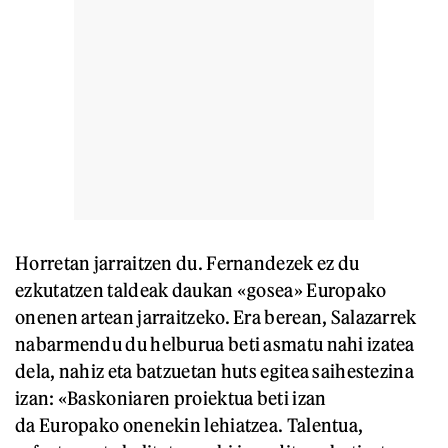
Horretan jarraitzen du. Fernandezek ez du
ezkutatzen taldeak daukan «gosea» Europako
onenen artean jarraitzeko. Era berean, Salazarrek
nabarmendu du helburua beti asmatu nahi izatea
dela, nahiz eta batzuetan huts egitea saihestezina
izan: «Baskoniaren proiektua beti izan
da Europako onenekin lehiatzea. Talentua,