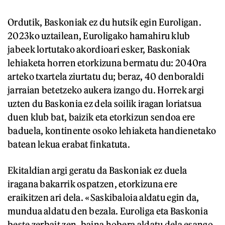
Ordutik, Baskoniak ez du hutsik egin Euroligan.
2023ko uztailean, Euroligako hamahiru klub
jabeek lortutako akordioari esker, Baskoniak
lehiaketa horren etorkizuna bermatu du: 2040ra
arteko txartela ziurtatu du; beraz, 40 denboraldi
jarraian betetzeko aukera izango du. Horrek argi
uzten du Baskonia ez dela soilik iragan loriatsua
duen klub bat, baizik eta etorkizun sendoa ere
baduela, kontinente osoko lehiaketa handienetako
batean lekua erabat finkatuta.
Ekitaldian argi geratu da Baskoniak ez duela
iragana bakarrik ospatzen, etorkizuna ere
eraikitzen ari dela. «Saskibaloia aldatu egin da,
mundua aldatu den bezala. Euroliga eta Baskonia
beste zerbait zen, baina hobera aldatu dela esango