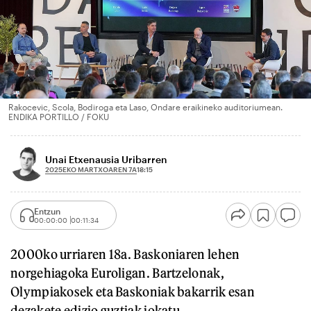
Rakocevic, Scola, Bodiroga eta Laso, Ondare eraikineko auditoriumean.
ENDIKA PORTILLO / FOKU
Unai Etxenausia Uribarren
2025EKO MARTXOAREN 7A
18:15
Entzun
00:00:00
00:11:34
2000ko urriaren 18a. Baskoniaren lehen
norgehiagoka Euroligan. Bartzelonak,
Olympiakosek eta Baskoniak bakarrik esan
dezakete edizio guztiak jokatu