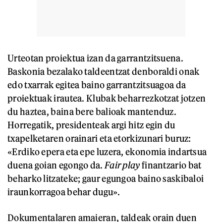
Urteotan proiektua izan da garrantzitsuena.
Baskonia bezalako taldeentzat denboraldi onak
edo txarrak egitea baino garrantzitsuagoa da
proiektuak irautea. Klubak beharrezkotzat jotzen
du haztea, baina bere balioak mantenduz.
Horregatik, presidenteak argi hitz egin du
txapelketaren orainari eta etorkizunari buruz:
«Erdiko epera eta epe luzera, ekonomia indartsua
duena goian egongo da.
Fair play
finantzario bat
beharko litzateke; gaur egungoa baino saskibaloi
iraunkorragoa behar dugu».
Dokumentalaren amaieran, taldeak orain duen