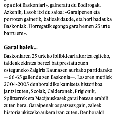
opa diot Baskoniari», gaineratu du Bodirogak.
Azkenik, Lasok itxi du saioa: «Garaipenen eta
porroten gainetik, balioak daude, eta hori badauka
Baskoniak. Horregatik egongo gara hemen 25 urte
barru ere».
Garai haiek...
Baskoniaren 25 urteko ibilbideari aitortza egiteko,
taldeak ekintza berezi bat prestatu zuen
osteguneko Zalgiris Kaunasen aurkako partidarako
—66-65 gailendu zen Baskonia—. Lasoren mutilek
2004-2005 denboraldiko kamiseta historikoa
jantzi zuten, Scolak, Calderonek, Prigionik,
Splitterrek eta Macijauskasek garai batean erabili
zuten bera. Garaipenak ospatzeaz gain, zaleek
historia ukitzeko aukera izan zuten. Denboraldi