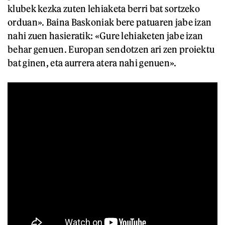
klubek kezka zuten lehiaketa berri bat sortzeko
orduan». Baina Baskoniak bere patuaren jabe izan
nahi zuen hasieratik: «Gure lehiaketen jabe izan
behar genuen. Europan sendotzen ari zen proiektu
bat ginen, eta aurrera atera nahi genuen».