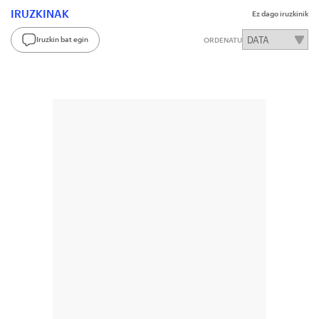
IRUZKINAK
Ez dago iruzkinik
Iruzkin bat egin
ORDENATU