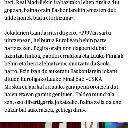
beti. Real Madrilekin irabazitako lehen titulua dut
gogoan, baina orain Baskoniarekin amesten dut:
talde honek badu etorkizuna».
Jokalarien txanda iritsi da gero. «1997an sartu
nintzenean, helburua Euroligan behin parte
hartzea zen. Begira orain non dagoen kluba:
lizentzia finkoa, pabiloi erraldoia eta Lauko Finalak
behin eta berriz lehiatzen», mintzatu da Scola,
harro. Ezin izan du aukeratu Baskoniarein jokatu
dituen Euroligako Lauko Final bat: «CSKA
Moskuren aurka lortutako garaipena oroitzen dut,
haien etxean garaitu genituen. Taldea mundiala
zen, oso dibertigarria jokatzeko. Baina zaila da une
bakar bat aukeratzea, gehiegi dira».