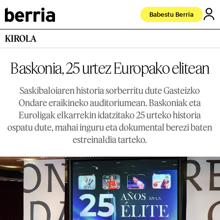
Babestu Berria
KIROLA
Baskonia, 25 urtez Europako elitean
Saskibaloiaren historia sorberritu dute Gasteizko
Ondare eraikineko auditoriumean. Baskoniak eta
Euroligak elkarrekin idatzitako 25 urteko historia
ospatu dute, mahai inguru eta dokumental berezi baten
estreinaldia tarteko.