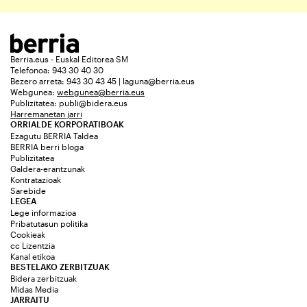
Berria.eus - Euskal Editorea SM
Telefonoa: 943 30 40 30
Bezero arreta: 943 30 43 45 | laguna@berria.eus
Webgunea:
webgunea@berria.eus
Publizitatea:
publi@bidera.eus
Harremanetan jarri
ORRIALDE KORPORATIBOAK
Ezagutu BERRIA Taldea
BERRIA berri bloga
Publizitatea
Galdera-erantzunak
Kontratazioak
Sarebide
LEGEA
Lege informazioa
Pribatutasun politika
Cookieak
cc Lizentzia
Kanal etikoa
BESTELAKO ZERBITZUAK
Bidera zerbitzuak
Midas Media
JARRAITU