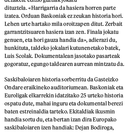
dituztela. «Harrigarria da hasiera horren parte
izatea. Orduan Baskoniak ez zeukan historia hori.
Lehen urte hartako mila oroitzapen ditut. Zerbait
garrantzitsuaren hasiera izan zen. Finala jokatu
genuen, eta hori gauza handia da», adierazi du,
hunkituta, taldeko jokalari kutunenetako batek,
Luis Scolak. Dokumentalean jasotako pasarteak
gogoratuz, egungo taldearen aurrean mintzatu da.
Saskibaloiaren historia sorberritu da Gasteizko
Ondare eraikineko auditoriumean. Baskoniak eta
Euroligak elkarrekin idatzitako 25 urteko historia
ospatu dute, mahai inguru eta dokumental berezi
baten estreinaldia tarteko. Ekitaldiak ikusmin
handia sortu du, eta bertan izan dira Europako
saskibaloiaren izen handiak: Dejan Bodiroga,