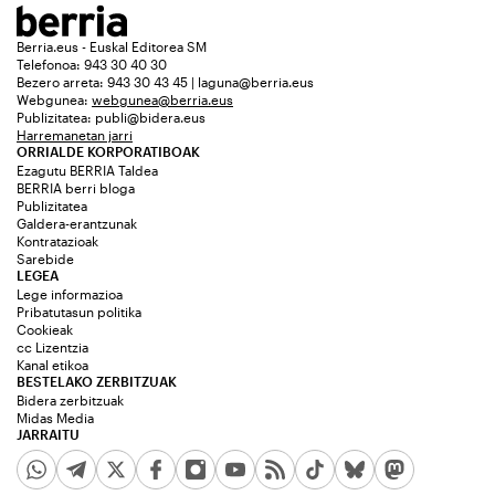
Berria.eus - Euskal Editorea SM
Telefonoa: 943 30 40 30
Bezero arreta: 943 30 43 45 | laguna@berria.eus
Webgunea:
webgunea@berria.eus
Publizitatea:
publi@bidera.eus
Harremanetan jarri
ORRIALDE KORPORATIBOAK
Ezagutu BERRIA Taldea
BERRIA berri bloga
Publizitatea
Galdera-erantzunak
Kontratazioak
Sarebide
LEGEA
Lege informazioa
Pribatutasun politika
Cookieak
cc Lizentzia
Kanal etikoa
BESTELAKO ZERBITZUAK
Bidera zerbitzuak
Midas Media
JARRAITU