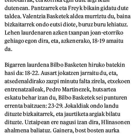
dutenean. Pantzarrek eta Freyk bikain gidatu dute
taldea. Valentzia Basketek aldea murriztu du, baina
bizkaitarrek ondo eutsi diote, buruz buru lehiatuz.
Lehen laurdenaren azken txanpan joan-etorriko
gehiago egon dira, eta, azkenerako, 18-19 amaitu
da.
Bigarren laurdena Bilbo Basketen hiruko batekin
hasi da: 18-22. Ausart jokatzen jarraitu du, eta,
atsedenaldirako zazpi minutu falta zirela, etxekoen
entrenatzaileak, Pedro Martinezek, hutsartea
eskatu behar izan du, Bilbo Basketek sei punturen
errenta baitzuen: 23-29. Jokaldiak ondo landu
dituzte bizkaitarrek, eta jaurtiketa argiak bilatu
dituzte. Uztaipean ere nagusi izan dira, Hlinasonen
ahalmena baliatuz. Gainera, bost bosten aurka