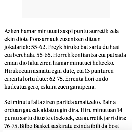
Azken hamar minutuei zazpi puntu aurretik zela
ekin diote Ponsarnauk zuzentzen dituen
jokalariek: 55-62. Freyk hiruko bat sartu du hasi
eta berehala. 55-65. Horrek konfiantza eta patxada
eman dio falta ziren hamar minutuei heltzeko.
Hirukoetan asmatu egin dute, eta 13 punturen
errenta lortu dute: 62-75. Errenta hori ondo
kudeatuz gero, eskura zuen garaipena.
Sei minutu falta ziren partida amaitzeko. Baina
orduan gauzak aldatu egin dira. Hiru minutuan 14
puntu sartu dituzte etxekoek, eta aurretik jarri dira:
76-75. Bilbo Basket saskiratu ezinda ibili da bost