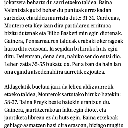
jokatzera behartu du sarri etxeko taldea. Baina
Valentziak gutxi behar du puntuak erreskadan
sartzeko, eta aldea murriztu dute: 31-31. Cardenas,
Montero eta Key izan dira partidaren erritmoa
bizitu dutenak eta Bilbo Basketi min egin diotenak.
Gainera, Ponsarnauren taldeak erabaki okerragoak
hartu ditu erasoan. Ia segidan bi hiruko huts egin
ditu. Defentsan, dena den, nahiko sendo eutsi dio.
Lehen zatia 35-35 bukatu da. Pena izan da hain lan
ona eginda atsedenaldira aurretik ez joatea.
Aldagelatik bueltan jarri da lehen aldiz aurretik
etxeko taldea, Monterok sartutako hiruko batekin:
38-37. Baina Freyk beste batekin erantzun du.
Gainera, jaurtitzerakoan falta egin diote, eta
jaurtiketa librean ez du huts egin. Baina etxekoak
gehiago asmatzen hasi dira erasoan, biziago mugitu