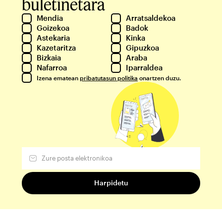
buletinetara
Mendia
Arratsaldekoa
Goizekoa
Badok
Astekaria
Kinka
Kazetaritza
Gipuzkoa
Bizkaia
Araba
Nafarroa
Iparraldea
Izena ematean
pribatutasun politika
onartzen duzu.