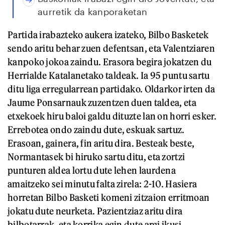
aurretik da kanporaketan
Partida irabazteko aukera izateko, Bilbo Basketek
sendo aritu behar zuen defentsan, eta Valentziaren
kanpoko jokoa zaindu. Erasora begira jokatzen du
Herrialde Katalanetako taldeak. Ia 95 puntu sartu
ditu liga erregularrean partidako. Oldarkor irten da
Jaume Ponsarnauk zuzentzen duen taldea, eta
etxekoek hiru baloi galdu dituzte lan on horri esker.
Errebotea ondo zaindu dute, eskuak sartuz.
Erasoan, gainera, fin aritu dira. Besteak beste,
Normantasek bi hiruko sartu ditu, eta zortzi
punturen aldea lortu dute lehen laurdena
amaitzeko sei minutu falta zirela: 2-10. Hasiera
horretan Bilbo Basketi komeni zitzaion erritmoan
jokatu dute neurketa. Pazientziaz aritu dira
bilbotarrak, eta korrika egin dute argi ikusi