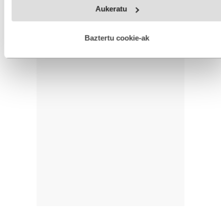
Webgune honek cookie propioak eta hirugarrenen cookie-
Aukeratu
fitxategiak erabiltzen ditu. Zure esperientzia eta zerbitzuak
hobetzeko asmoz, cookie teknologiaz baliatzen gara. Ohar
hau onartuz gero, teknologia hori erabiltzeko baimen
esplizitua ematen diguzu.
Gehiago irakurri
Baztertu cookie-ak