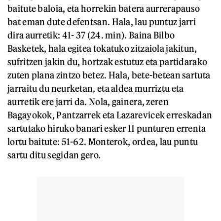
baitute baloia, eta horrekin batera aurrerapauso
bat eman dute defentsan. Hala, lau puntuz jarri
dira aurretik: 41- 37 (24. min). Baina Bilbo
Basketek, hala egitea tokatuko zitzaiola jakitun,
sufritzen jakin du, hortzak estutuz eta partidarako
zuten plana zintzo betez. Hala, bete-betean sartuta
jarraitu du neurketan, eta aldea murriztu eta
aurretik ere jarri da. Nola, gainera, zeren
Bagayokok, Pantzarrek eta Lazarevicek erreskadan
sartutako hiruko banari esker 11 punturen errenta
lortu baitute: 51-62. Monterok, ordea, lau puntu
sartu ditu segidan gero.