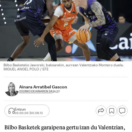
Bilbo Basketeko Jaworski, baloiarekin, aurrean Valentziako Montero duela.
MIGUEL ANGEL POLO / EFE
Ainara Arratibel Gascon
2026KO EKAINAREN 3A
21:27
Entzun
00:00:00
00:06:13
Bilbo Basketek garaipena gertu izan du Valentzian,