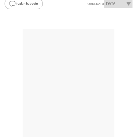
Iruzkin bat egin
ORDENATU