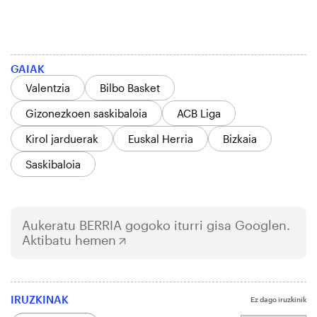
GAIAK
Valentzia
Bilbo Basket
Gizonezkoen saskibaloia
ACB Liga
Kirol jarduerak
Euskal Herria
Bizkaia
Saskibaloia
Aukeratu
BERRIA
gogoko iturri gisa Googlen.
Aktibatu hemen
IRUZKINAK
Ez dago iruzkinik