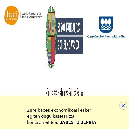
Zure babes ekonomikoari esker
egiten dugu kazetaritza
konprometitua.
BABESTU BERRIA