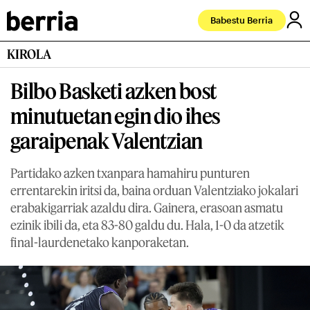
Babestu Berria
KIROLA
Bilbo Basketi azken bost
minutuetan egin dio ihes
garaipenak Valentzian
Partidako azken txanpara hamahiru punturen
errentarekin iritsi da, baina orduan Valentziako jokalari
erabakigarriak azaldu dira. Gainera, erasoan asmatu
ezinik ibili da, eta 83-80 galdu du. Hala, 1-0 da atzetik
final-laurdenetako kanporaketan.