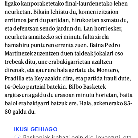
ligako kanporaketetako final-laurdenetako lehen
neurketan. Bikain lehiatu du, komeni zitzaion
erritmoa jarri du partidan, hirukoetan asmatu du,
eta defentsan sendo jardun du. Lan horri esker,
neurketa amaitzeko sei minutu falta zirela
hamahiru punturen errenta zuen. Baina Pedro
Martinezek zuzentzen duen taldeak jokalari oso
trebeak ditu, une erabakigarrietan azaltzen
direnak, eta gaur ere hala gertatu da. Montero,
Pradilla eta Key azaldu dira, eta partida irauli dute,
14-0eko partzial batekin. Bilbo Basketek
argitasuna galdu du erasoan minutu horietan, baita
baloi erabakigarri batzuk ere. Hala, azkenerako 83-
80 galdu du.
IKUSI GEHIAGO
Baskoniak irabazi egin dio Joventuti, eta