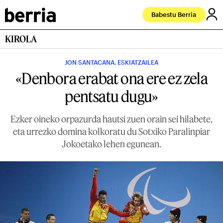
Babestu Berria
KIROLA
JON SANTACANA. ESKIATZAILEA
«Denbora erabat ona ere ez zela
pentsatu dugu»
Ezker oineko orpazurda hautsi zuen orain sei hilabete,
eta urrezko domina kolkoratu du Sotxiko Paralinpiar
Jokoetako lehen egunean.