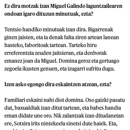
Ez dira motzak izan Miguel Galindo laguntzailearen
ondoan igaro dituzun minutuak, ezta?
Tentsio handiko minutuak izan dira. Bigarrenak
ginen jaisten, eta ia denak falta ziren artean lanean
hasteko, faboritoak tartean. Tarteko hiru
erreferentzia zeuden jaitsieran, eta denborak
emanez joan da Miguel. Domina geroz eta gertuago
zegoela ikusten genuen, eta izugarri sufritu dugu.
Izen asko egongo dira eskaintzen atzean, ezta?
Familiari eskaini nahi diot domina. Oso gaizki pasatu
dut, baxualdiak izan ditut tartean, eta babes handia
eman didate une oro. Nik zalantzak izan ditudanetan
ere, Sotxira irits nintekeela sinetsi dute haiek. Eta,