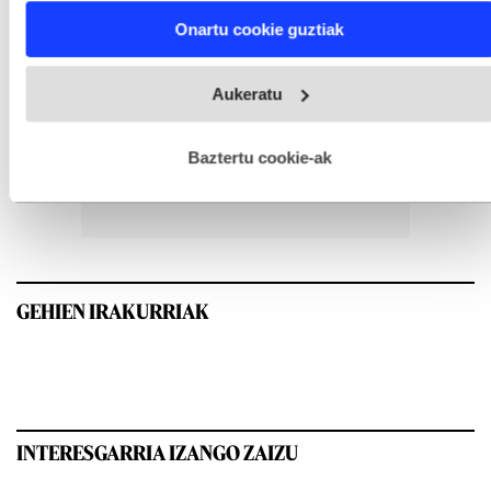
Find out more about how your personal data is processed
Onartu cookie guztiak
and set your preferences in the
details section
.
Webgune honek cookie propioak eta hirugarrenen cookie-
Aukeratu
fitxategiak erabiltzen ditu. Zure esperientzia eta zerbitzuak
hobetzeko asmoz, cookie teknologiaz baliatzen gara. Ohar
hau onartuz gero, teknologia hori erabiltzeko baimen
esplizitua ematen diguzu.
Gehiago irakurri
Baztertu cookie-ak
GEHIEN IRAKURRIAK
INTERESGARRIA IZANGO ZAIZU