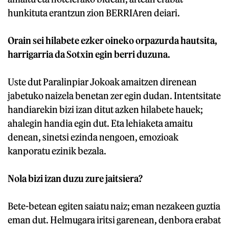
hunkituta erantzun zion BERRIAren deiari.
Orain sei hilabete ezker oineko orpazurda hautsita,
harrigarria da Sotxin egin berri duzuna.
Uste dut Paralinpiar Jokoak amaitzen direnean
jabetuko naizela benetan zer egin dudan. Intentsitate
handiarekin bizi izan ditut azken hilabete hauek;
ahalegin handia egin dut. Eta lehiaketa amaitu
denean, sinetsi ezinda nengoen, emozioak
kanporatu ezinik bezala.
Nola bizi izan duzu zure jaitsiera?
Bete-betean egiten saiatu naiz; eman nezakeen guztia
eman dut. Helmugara iritsi garenean, denbora erabat