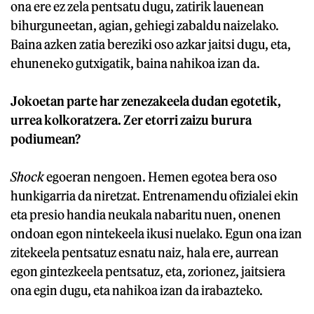
ona ere ez zela pentsatu dugu, zatirik lauenean
bihurguneetan, agian, gehiegi zabaldu naizelako.
Baina azken zatia bereziki oso azkar jaitsi dugu, eta,
ehuneneko gutxigatik, baina nahikoa izan da.
Jokoetan parte har zenezakeela dudan egotetik,
urrea kolkoratzera. Zer etorri zaizu burura
podiumean?
Shock
egoeran nengoen. Hemen egotea bera oso
hunkigarria da niretzat. Entrenamendu ofizialei ekin
eta presio handia neukala nabaritu nuen, onenen
ondoan egon nintekeela ikusi nuelako. Egun ona izan
zitekeela pentsatuz esnatu naiz, hala ere, aurrean
egon gintezkeela pentsatuz, eta, zorionez, jaitsiera
ona egin dugu, eta nahikoa izan da irabazteko.