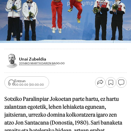
Unai Zubeldia
2014KO MARTXOAREN 9A
00:00
Entzun
00:00:00
00:00:00
Sotxiko Paralinpiar Jokoetan parte hartu, ez hartu
zalantzan egotetik, lehen lehiaketa egunean,
jaitsieran, urrezko domina kolkoratzera igaro zen
atzo Jon Santacana (Donostia, 1980). Sari banaketa
amaitu eta hotelerako bidean, artean erabat