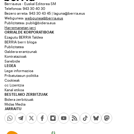
Berria.eus - Euskal Editorea SM
Telefonoa: 943 30 40 30
Bezero arreta: 943 30 43 45 | laguna@berria.eus
Webgunea:
webgunea@berria.eus
Publizitatea:
publi@bidera.eus
Harremanetan jarri
ORRIALDE KORPORATIBOAK
Ezagutu BERRIA Taldea
BERRIA berri bloga
Publizitatea
Galdera-erantzunak
Kontratazioak
Sarebide
LEGEA
Lege informazioa
Pribatutasun politika
Cookieak
cc Lizentzia
Kanal etikoa
BESTELAKO ZERBITZUAK
Bidera zerbitzuak
Midas Media
JARRAITU