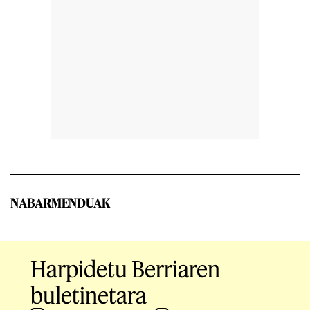
NABARMENDUAK
Harpidetu Berriaren
buletinetara