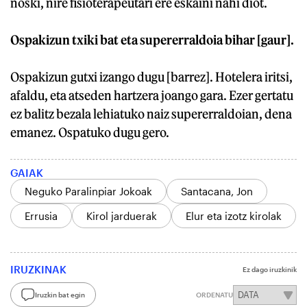
noski, nire fisioterapeutari ere eskaini nahi diot.
Ospakizun txiki bat eta supererraldoia bihar [gaur].
Ospakizun gutxi izango dugu [barrez]. Hotelera iritsi,
afaldu, eta atseden hartzera joango gara. Ezer gertatu
ez balitz bezala lehiatuko naiz supererraldoian, dena
emanez. Ospatuko dugu gero.
GAIAK
Neguko Paralinpiar Jokoak
Santacana, Jon
Errusia
Kirol jarduerak
Elur eta izotz kirolak
IRUZKINAK
Ez dago iruzkinik
Iruzkin bat egin
ORDENATU