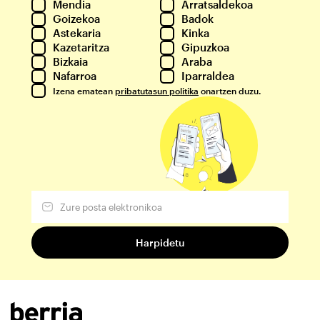
Mendia
Arratsaldekoa
Goizekoa
Badok
Astekaria
Kinka
Kazetaritza
Gipuzkoa
Bizkaia
Araba
Nafarroa
Iparraldea
Izena ematean
pribatutasun politika
onartzen duzu.