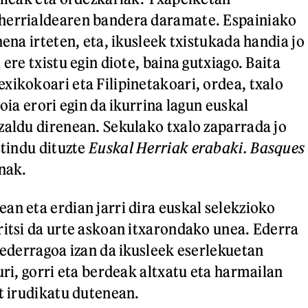
herrialdearen bandera daramate. Espainiako
hena irteten, eta, ikusleek txistukada handia jo
 ere txistu egin diote, baina gutxiago. Baita
xikokoari eta Filipinetakoari, ordea, txalo
toia erori egin da ikurrina lagun euskal
zaldu direnean. Sekulako txalo zaparrada jo
stindu dituzte
Euskal Herriak erabaki. Basques
inak.
an eta erdian jarri dira euskal selekzioko
ritsi da urte askoan itxarondako unea. Ederra
z ederragoa izan da ikusleek eserlekuetan
uri, gorri eta berdeak altxatu eta harmailan
at irudikatu dutenean.