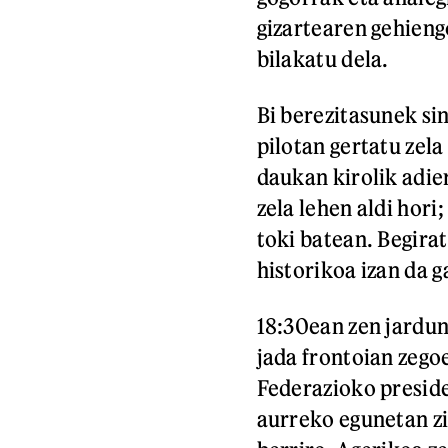
gizartearen gehieng
bilakatu dela.
Bi berezitasunek si
pilotan gertatu zela
daukan kirolik adie
zela lehen aldi hori
toki batean. Begirat
historikoa izan da 
18:30ean zen jardun
jada frontoian zego
Federazioko preside
aurreko egunetan zi