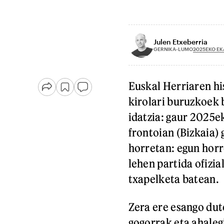
Julen Etxeberria
2025EKO EK
GERNIKA-LUMO
Euskal Herriaren his
kirolari buruzkoek b
idatzia: gaur 2025
frontoian (Bizkaia)
horretan: egun horr
lehen partida ofizi
txapelketa batean.
Zera ere esango dut
gogorrak eta ahalegi