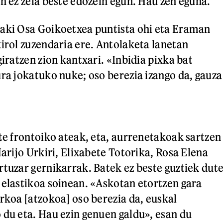
en ez zela beste edozein egun. Hau zen eguna.
aki Osa Goikoetxea puntista ohi eta Eraman
kirol zuzendaria ere. Antolaketa lanetan
giratzen zion kantxari. «Inbidia pixka bat
ura jokatuko nuke; oso berezia izango da, gauza
zte frontoiko ateak, eta, aurrenetakoak sartzen
Marijo Urkiri, Elixabete Totorika, Rosa Elena
rtuzar gernikarrak. Batek ez beste guztiek dut
 elastikoa soinean. «Askotan etortzen gara
urkoa [atzokoa] oso berezia da, euskal
 du eta. Hau ezin genuen galdu», esan du