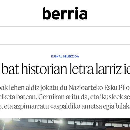
EUSKAL SELEKZIOA
at historian letra larriz 
oak lehen aldiz jokatu du Nazioarteko Esku Pil
lketa batean. Gernikan aritu da, eta ikusleek s
e, eta azpimarratu «aspaldiko ametsa egia bilak