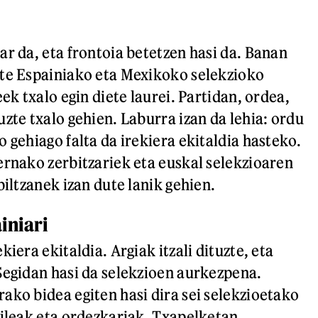
ar da, eta frontoia betetzen hasi da. Banan
te Espainiako eta Mexikoko selekzioko
eek txalo egin diete laurei. Partidan, ordea,
zte txalo gehien. Laburra izan da lehia: ordu
 gehiago falta da irekiera ekitaldia hasteko.
ernako zerbitzariek eta euskal selekzioaren
biltzanek izan dute lanik gehien.
iniari
kiera ekitaldia. Argiak itzali dituzte, eta
Segidan hasi da selekzioen aurkezpena.
ako bidea egiten hasi dira sei selekzioetako
aileak eta ordezkariak. Txapelketan