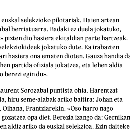
a euskal selekzioko pilotariak. Haien artean
bal berriatuarra. Badaki ez duela jokatuko,
» pizten dio hasiera ekitaldian parte hartzeak.
 selekziokideek jokatuko dute. Ea irabazten
ari hasiera ona ematen dioten. Gauza handia d
hen partida ofiziala jokatzea, eta lehen aldia
o berezi egin du».
aurent Sorozabal puntista ohia. Harentzat
da, hiru seme-alabak ariko baitira: Johan eta
 Oihana, Frantziarekin. «Oso harro nago
 gozatzea opa diet. Berezia izango da: Gernika
en aldiz ariko da euskal selekzioa. Ezin daiteke