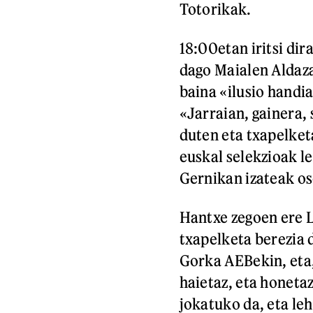
Totorikak.
18:00etan iritsi dir
dago Maialen Aldaza
baina «ilusio handia
«Jarraian, gainera,
duten eta txapelket
euskal selekzioak le
Gernikan izateak os
Hantxe zegoen ere L
txapelketa berezia 
Gorka AEBekin, eta,
haietaz, eta honetaz
jokatuko da, eta leh