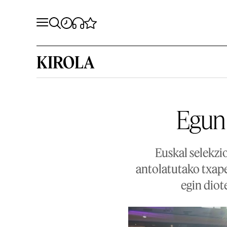
KIROLA
Egun b
Euskal selekzi
antolatutako txape
egin diot