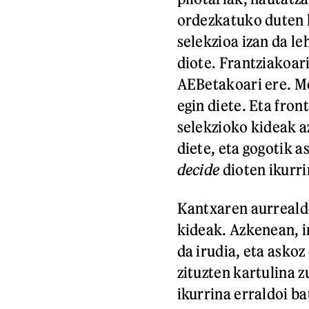
ordezkatuko duten 
selekzioa izan da le
diote. Frantziakoari
AEBetakoari ere. Me
egin diete. Eta fron
selekzioko kideak a
diete, eta gogotik a
decide
dioten ikurr
Kantxaren aurrealde
kideak. Azkenean, i
da irudia, eta asko
zituzten kartulina z
ikurrina erraldoi b