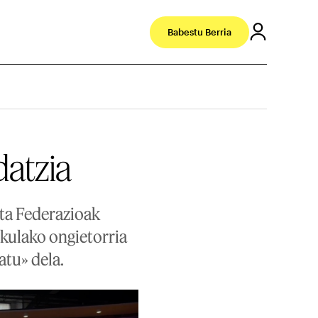
Babestu Berria
idatzia
ota Federazioak
ekulako ongietorria
atu» dela.