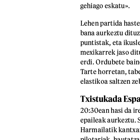
gehiago eskatu».
Lehen partida haste
bana aurkeztu dituz
puntistak, eta ikusl
mexikarrek jaso ditu
erdi. Ordubete baino
Tarte horretan, tab
elastikoa saltzen ze
Txistukada Espa
20:30ean hasi da ire
epaileak aurkeztu. 
Harmailatik kantxar
pilotariak, hautatz