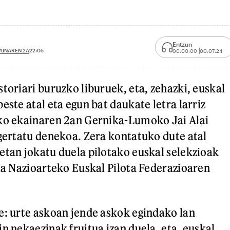
Entzun
AINAREN 2A
22:05
00:00:00
00:07:24
toriari buruzko liburuek, eta, zehazki, euskal
este atal eta egun bat daukate letra larriz
eko ekainaren 2an Gernika-Lumoko Jai Alai
 gertatu denekoa. Zera kontatuko dute atal
etan jokatu duela pilotako euskal selekzioak
ala Nazioarteko Euskal Pilota Federazioaren
e: urte askoan jende askok egindako lan
n nekaezinak fruitua izan duela, eta, euskal