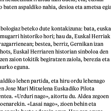
o baten aspaldiko nahia, desioa eta ametsa egi
nbologiaz beteko dute kontakizuna: bata, euska
 mugarri historiko hori; hau da, Euskal Herriak
razgarrienean; bestea, berriz, Gernikan izan
; hots, Euskal Herriaren historian sinboloa den
zen zaion tokitik begiratzen zaiola, berezia eta
gaurko eguna.
aldiko lehen partida, eta hiru ordu lehenago
en Joxe Mari Mitxelena Euskadiko Pilota
ntea. «Urduri nago», aitortu du. Aldea zegoen
oenarekin. «Lasai nago», zioen behin eta