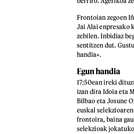
berriro. Agerikoa z
Frontoian zegoen Iñ
Jai Alai enpresako 
zebilen. Inbidiaz be
sentitzen dut. Gust
handia».
Egun handia
17:50ean ireki ditu
izan dira Idoia eta 
Bilbao eta Josune O
euskal selekzioaren
frontoira, baina ga
selekzioak jokatuko