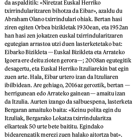
da aspalditik: «Niretzat Euskal Herriko
txirrindularitzaren bihotza da Eibar», azaldu du
Abraham Olano txirrindulari ohiak. Bertan hasi
ziren egiten Orbea bizikletak 1930ean, eta 1952an
han hasi zen jokatzen euskal txirrindularitzaren
egutegian arrastoa utzi duen lasterketetako bat:
Eibarko Bizikleta —Euskal Bizikleta eta Arrateko
Igoera ere deitu zioten gerora—; 2008an egutegitik
desagertu, eta Euskal Herriko Itzuliarekin bat egin
zuen arte. Hala, Eibar urtero izan da Itzuliaren
ibilbidean. Are gehiago, 2016az geroztik, bertan —
herrigunean edo Arrateko gainean— amaitu izan
da Itzulia. Aurten izango da salbuespena, lasterketa
Bergaran amaituko baita: «Keinu polita egin du
Itzuliak, Bergarako Lokatza txirrindularitza
elkarteak 50 urte bete baititu. Egindako
bidearengatik merezi zuen halako aitortza bat».