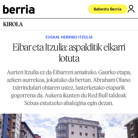
Babestu Berria
KIROLA
EUSKAL HERRIKO ITZULIA
Eibar eta Itzulia: aspalditik elkarri
lotuta
Aurten Itzulia ez da Eibarren amaituko. Gaurko etapa,
azken-aurrekoa, jokatuko da bertan. Abraham Olano
txirrindulari ohiaren ustez, lasterketako etaparik
gogorrena da. Aukera ikusten du Red Bull taldeak
Seixas estutzeko ahalegina egin dezan.