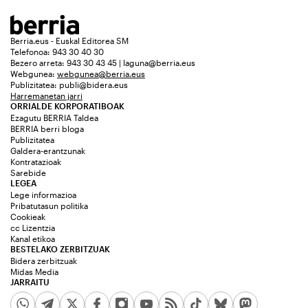
Berria.eus - Euskal Editorea SM
Telefonoa: 943 30 40 30
Bezero arreta: 943 30 43 45 | laguna@berria.eus
Webgunea:
webgunea@berria.eus
Publizitatea:
publi@bidera.eus
Harremanetan jarri
ORRIALDE KORPORATIBOAK
Ezagutu BERRIA Taldea
BERRIA berri bloga
Publizitatea
Galdera-erantzunak
Kontratazioak
Sarebide
LEGEA
Lege informazioa
Pribatutasun politika
Cookieak
cc Lizentzia
Kanal etikoa
BESTELAKO ZERBITZUAK
Bidera zerbitzuak
Midas Media
JARRAITU