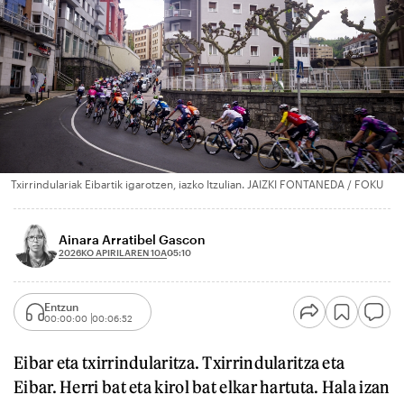
Txirrindulariak Eibartik igarotzen, iazko Itzulian. JAIZKI FONTANEDA / FOKU
Ainara Arratibel Gascon
2026KO APIRILAREN 10A
05:10
Entzun
00:00:00
00:06:52
Eibar eta txirrindularitza. Txirrindularitza eta
Eibar. Herri bat eta kirol bat elkar hartuta. Hala izan