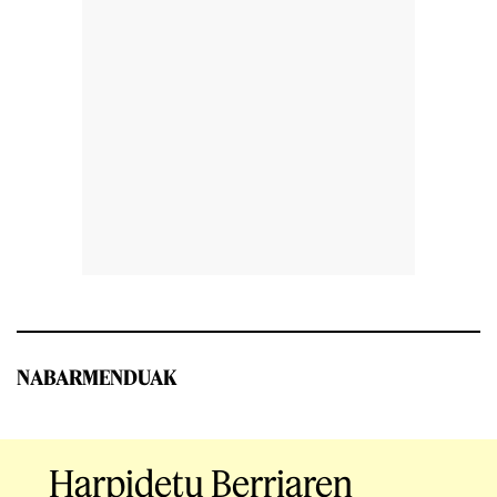
NABARMENDUAK
Harpidetu Berriaren