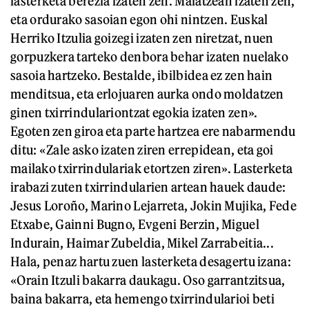
lasterketa berezia izaten zen. Maiatzean izaten zen,
eta ordurako sasoian egon ohi nintzen. Euskal
Herriko Itzulia goizegi izaten zen niretzat, nuen
gorpuzkera tarteko denbora behar izaten nuelako
sasoia hartzeko. Bestalde, ibilbidea ez zen hain
menditsua, eta erlojuaren aurka ondo moldatzen
ginen txirrindulariontzat egokia izaten zen».
Egoten zen giroa eta parte hartzea ere nabarmendu
ditu: «Zale asko izaten ziren errepidean, eta goi
mailako txirrindulariak etortzen ziren». Lasterketa
irabazi zuten txirrindularien artean hauek daude:
Jesus Loroño, Marino Lejarreta, Jokin Mujika, Fede
Etxabe, Gainni Bugno, Evgeni Berzin, Miguel
Indurain, Haimar Zubeldia, Mikel Zarrabeitia...
Hala, penaz hartu zuen lasterketa desagertu izana:
«Orain Itzuli bakarra daukagu. Oso garrantzitsua,
baina bakarra, eta hemengo txirrindularioi beti