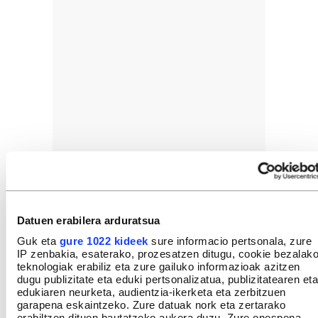
Datuen erabilera arduratsua
Guk eta
gure 1022 kideek
sure informacio pertsonala, zure
IP zenbakia, esaterako, prozesatzen ditugu, cookie bezalak
teknologiak erabiliz eta zure gailuko informazioak azitzen
dugu publizitate eta eduki pertsonalizatua, publizitatearen eta
edukiaren neurketa, audientzia-ikerketa eta zerbitzuen
garapena eskaintzeko. Zure datuak nork eta zertarako
erabiltzen dituen hautatzeko aukera duzu. Zure onespena