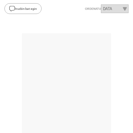
Iruzkin bat egin
ORDENATU