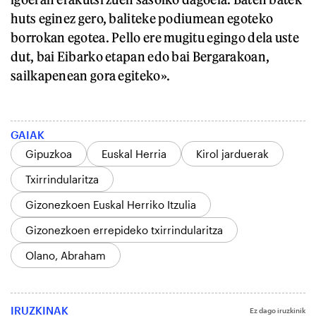
huts eginez gero, baliteke podiumean egoteko
borrokan egotea. Pello ere mugitu egingo dela uste
dut, bai Eibarko etapan edo bai Bergarakoan,
sailkapenean gora egiteko».
GAIAK
Gipuzkoa
Euskal Herria
Kirol jarduerak
Txirrindularitza
Gizonezkoen Euskal Herriko Itzulia
Gizonezkoen errepideko txirrindularitza
Olano, Abraham
IRUZKINAK
Ez dago iruzkinik