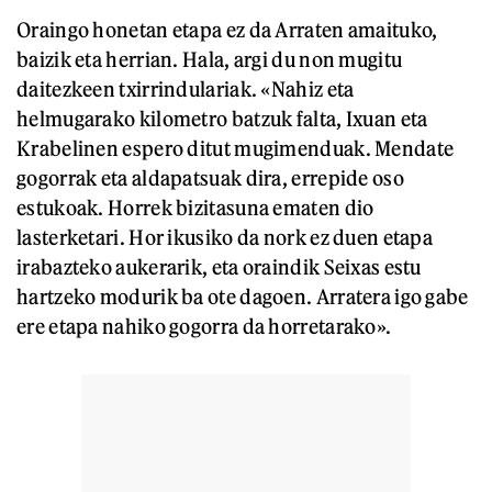
Oraingo honetan etapa ez da Arraten amaituko,
baizik eta herrian. Hala, argi du non mugitu
daitezkeen txirrindulariak. «Nahiz eta
helmugarako kilometro batzuk falta, Ixuan eta
Krabelinen espero ditut mugimenduak. Mendate
gogorrak eta aldapatsuak dira, errepide oso
estukoak. Horrek bizitasuna ematen dio
lasterketari. Hor ikusiko da nork ez duen etapa
irabazteko aukerarik, eta oraindik Seixas estu
hartzeko modurik ba ote dagoen. Arratera igo gabe
ere etapa nahiko gogorra da horretarako».