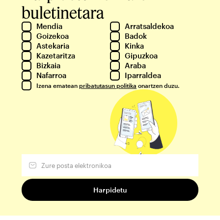
buletinetara
Mendia
Arratsaldekoa
Goizekoa
Badok
Astekaria
Kinka
Kazetaritza
Gipuzkoa
Bizkaia
Araba
Nafarroa
Iparraldea
Izena ematean
pribatutasun politika
onartzen duzu.