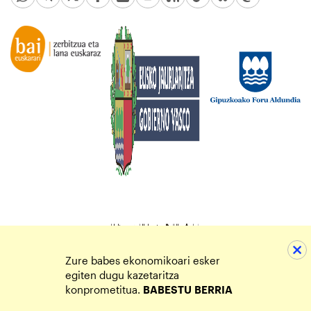
Zure babes ekonomikoari esker
egiten dugu kazetaritza
konprometitua.
BABESTU
BERRIA