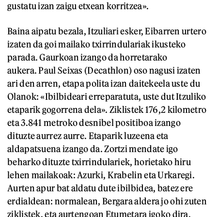
gustatu izan zaigu etxean korritzea».
Baina aipatu bezala, Itzuliari esker, Eibarren urtero
izaten da goi mailako txirrindulariak ikusteko
parada. Gaurkoan izango da horretarako
aukera. Paul Seixas (Decathlon) oso nagusi izaten
ari den arren, etapa polita izan daitekeela uste du
Olanok: «Ibilbideari erreparatuta, uste dut Itzuliko
etaparik gogorrena dela». Ziklistek 176,2 kilometro
eta 3.841 metroko desnibel positiboa izango
dituzte aurrez aurre. Etaparik luzeena eta
aldapatsuena izango da. Zortzi mendate igo
beharko dituzte txirrindulariek, horietako hiru
lehen mailakoak: Azurki, Krabelin eta Urkaregi.
Aurten apur bat aldatu dute ibilbidea, batez ere
erdialdean: normalean, Bergara aldera jo ohi zuten
ziklistek, eta aurtengoan Etumetara igoko dira,