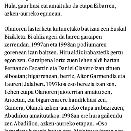
Hala, gaur hasi eta amaituko da etapa Eibarren,
azken-aurreko egunean.
Olanoren lasterketa kutunetako bat izan zen Euskal
Bizikleta. Bi aldiz ageri da haren garaipen
zerrendan, 1997an eta 1998an podiumaren
gorenean izan baitzen. Hiru aldiz irabaztetik gertu
egon zen. Garaipena lortu zuen lehen aldi hartan
Fernando Escartin eta Daniel Clavero izan zituen
alboetan; bigarrenean, berriz, Aitor Garmendia eta
Laurent Jalabert. 1997koa oso berezia izan zen.
Lehen etapa Olanoren jaioterrian amaitu zen,
Anoetan, eta bigarrena ere handik hasi zen.
Gainera, Olanok azken-aurreko etapa irabazi zuen,
Abadiñon amaitutakoa. 1998an ere hura gailendu
zen Abadiñon, azken-aurreko etapan. «Oso