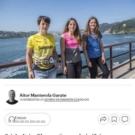
Aitor Manterola Garate
2018KO EKAINAREN 22A
<I>DONOSTIA</I>
00:00
Entzun
00:00:00
00:00:00