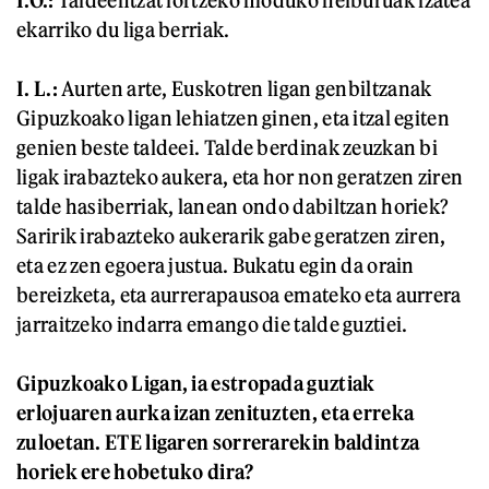
I.O.:
Taldeentzat lortzeko moduko helburuak izatea
ekarriko du liga berriak.
I. L.:
Aurten arte, Euskotren ligan genbiltzanak
Gipuzkoako ligan lehiatzen ginen, eta itzal egiten
genien beste taldeei. Talde berdinak zeuzkan bi
ligak irabazteko aukera, eta hor non geratzen ziren
talde hasiberriak, lanean ondo dabiltzan horiek?
Saririk irabazteko aukerarik gabe geratzen ziren,
eta ez zen egoera justua. Bukatu egin da orain
bereizketa, eta aurrerapausoa emateko eta aurrera
jarraitzeko indarra emango die talde guztiei.
Gipuzkoako Ligan, ia estropada guztiak
erlojuaren aurka izan zenituzten, eta erreka
zuloetan. ETE ligaren sorrerarekin baldintza
horiek ere hobetuko dira?