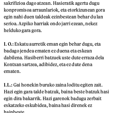
sakrifizioa dago atzean. Hasieratik agertu dugu
konpromisoa arraunlariok, eta etorkizunean gora
egin nahi duen taldeak ezinbestean behar du lan
serioa. Azpiko harriak ondo jarri ezean, nekez
helduko gara gora.
I. O.:
Eskatu aurretik eman egin behar dugu, eta
badago jendea ematen ez duena eta eskean
dabilena. Hasiberri batzuek uste dute erraza dela
Kontxan sartzea, adibidez, eta ez dute dena
ematen.
I.L.:
Gai honekin buruko zaina loditu egiten zait.
Hazi egin gara talde batzuk, baina beste batzuk hasi
egin dira bakarrik. Hazi garenok badugu zerbait
eskatzeko eskubidea, baina hasi direnek ez
hainbeste.