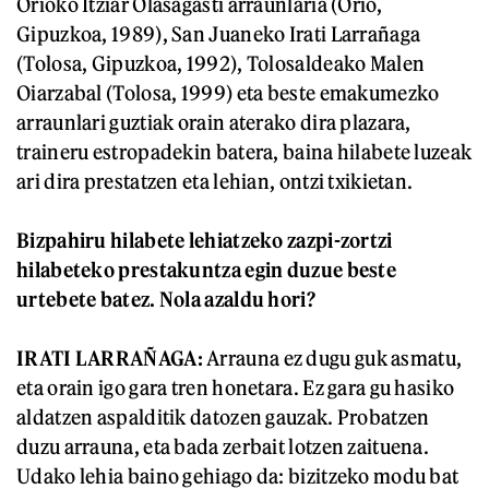
Orioko Itziar Olasagasti arraunlaria (Orio,
Gipuzkoa, 1989), San Juaneko Irati Larrañaga
(Tolosa, Gipuzkoa, 1992), Tolosaldeako Malen
Oiarzabal (Tolosa, 1999) eta beste emakumezko
arraunlari guztiak orain aterako dira plazara,
traineru estropadekin batera, baina hilabete luzeak
ari dira prestatzen eta lehian, ontzi txikietan.
Bizpahiru hilabete lehiatzeko zazpi-zortzi
hilabeteko prestakuntza egin duzue beste
urtebete batez. Nola azaldu hori?
IRATI LARRAÑAGA:
Arrauna ez dugu guk asmatu,
eta orain igo gara tren honetara. Ez gara gu hasiko
aldatzen aspalditik datozen gauzak. Probatzen
duzu arrauna, eta bada zerbait lotzen zaituena.
Udako lehia baino gehiago da: bizitzeko modu bat