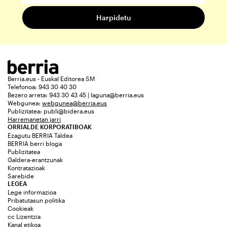
Berria.eus - Euskal Editorea SM
Telefonoa: 943 30 40 30
Bezero arreta: 943 30 43 45 | laguna@berria.eus
Webgunea:
webgunea@berria.eus
Publizitatea:
publi@bidera.eus
Harremanetan jarri
ORRIALDE KORPORATIBOAK
Ezagutu BERRIA Taldea
BERRIA berri bloga
Publizitatea
Galdera-erantzunak
Kontratazioak
Sarebide
LEGEA
Lege informazioa
Pribatutasun politika
Cookieak
cc Lizentzia
Kanal etikoa