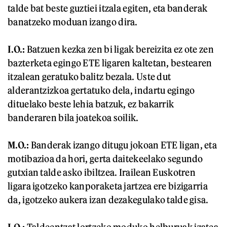
talde bat beste guztiei itzala egiten, eta banderak
banatzeko moduan izango dira.
I.O.:
Batzuen kezka zen bi ligak bereizita ez ote zen
bazterketa egingo ETE ligaren kaltetan, bestearen
itzalean geratuko balitz bezala. Uste dut
alderantzizkoa gertatuko dela, indartu egingo
dituelako beste lehia batzuk, ez bakarrik
banderaren bila joatekoa soilik.
M.O.:
Banderak izango ditugu jokoan ETE ligan, eta
motibazioa da hori, gerta daitekeelako segundo
gutxian talde asko ibiltzea. Irailean Euskotren
ligara igotzeko kanporaketa jartzea ere bizigarria
da, igotzeko aukera izan dezakegulako talde gisa.