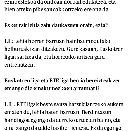
ezinbestekoa da ondoan norbait edukitzea, eta
bien arteko pike sanoak sortzeko ere ona da.
Eskerrak lehia zain daukazuen orain, ezta?
I.L:
Lehia horren barruan hainbat modutako
helburuak izan ditzakezu. Gure kasuan, Euskotren
ligan sartzea da, eta horretako aritzen gara
entrenatzen.
Euskotren liga eta ETE liga berria bereizteak zer
emango dio emakumezkoen arraunari?
I. L.:
ETE ligak beste gauza batzuk lantzeko aukera
ematen du, lehia baten barruan. Berdintasun
handiagoa egongo da aurreko urteetan baino, eta
ona izango da talde hasiberrientzat. Ez da egongo