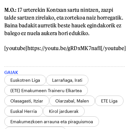
M.O.:
17 urterekin Kontxan sartu nintzen, zazpi
talde sartzen zirelako, eta zortekoa naiz horregatik.
Baina badakit aurretik beste hauek egindakorik ez
balego ez nuela aukera hori edukiko.
[youtube]https://youtu.be/gRDxMK7nafI[/youtube]
GAIAK
Euskotren Liga
Larrañaga, Irati
(ETE) Emakumeen Traineru Elkartea
Olasagasti, Itziar
Oiarzabal, Malen
ETE Liga
Euskal Herria
Kirol jarduerak
Emakumezkoen arrauna eta piraguismoa