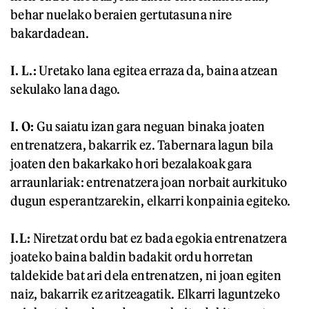
behar nuelako beraien gertutasuna nire
bakardadean.
I. L.:
Uretako lana egitea erraza da, baina atzean
sekulako lana dago.
I. O:
Gu saiatu izan gara neguan binaka joaten
entrenatzera, bakarrik ez. Tabernara lagun bila
joaten den bakarkako hori bezalakoak gara
arraunlariak: entrenatzera joan norbait aurkituko
dugun esperantzarekin, elkarri konpainia egiteko.
I.L:
Niretzat ordu bat ez bada egokia entrenatzera
joateko baina baldin badakit ordu horretan
taldekide bat ari dela entrenatzen, ni joan egiten
naiz, bakarrik ez aritzeagatik. Elkarri laguntzeko