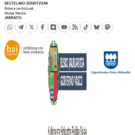
BESTELAKO ZERBITZUAK
Bidera zerbitzuak
Midas Media
JARRAITU