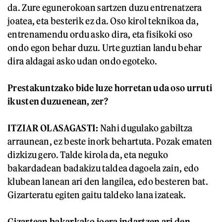
da. Zure egunerokoan sartzen duzu entrenatzera
joatea, eta besterik ez da. Oso kirol teknikoa da,
entrenamendu ordu asko dira, eta fisikoki oso
ondo egon behar duzu. Urte guztian landu behar
dira aldagai asko udan ondo egoteko.
Prestakuntzako bide luze horretan uda oso urruti
ikusten duzuenean, zer?
ITZIAR OLASAGASTI:
Nahi dugulako gabiltza
arraunean, ez beste inork behartuta. Pozak ematen
dizkizu gero. Talde kirola da, eta neguko
bakardadean badakizu taldea dagoela zain, edo
klubean lanean ari den langilea, edo besteren bat.
Gizarteratu egiten gaitu taldeko lana izateak.
Gizartean bakarkako joera indartzen ari den