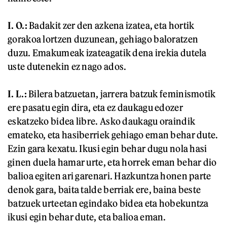
I. O.:
Badakit zer den azkena izatea, eta hortik
gorakoa lortzen duzunean, gehiago baloratzen
duzu. Emakumeak izateagatik dena irekia dutela
uste dutenekin ez nago ados.
I. L.:
Bilera batzuetan, jarrera batzuk feminismotik
ere pasatu egin dira, eta ez daukagu edozer
eskatzeko bidea libre. Asko daukagu oraindik
emateko, eta hasiberriek gehiago eman behar dute.
Ezin gara kexatu. Ikusi egin behar dugu nola hasi
ginen duela hamar urte, eta horrek eman behar dio
balioa egiten ari garenari. Hazkuntza honen parte
denok gara, baita talde berriak ere, baina beste
batzuek urteetan egindako bidea eta hobekuntza
ikusi egin behar dute, eta balioa eman.