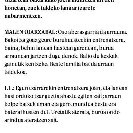
honetan, zuek taldeko lana ari zarete
nabarmentzen.
MALEN OIARZABAL:
Oso aberasgarria da arrauna.
Bakoitza goaz geure buruhausteekin entrenatzera,
baina, behin lanean hastean garenean, burua
arraunean jartzen dugu denok. Balio du kezkak
gainetik kentzeko. Beste familia bat da arraun
taldekoa.
I.L.:
Egun txarrarekin entrenatzera joan, eta lanean
hasi orduko txar guztia ahaztu egiten zait; arraun
kolpe batzuk eman eta gero, mundua beste era
batera ikusten dut. Uretatik aterata, burua ondo
arindua ateratzen zait.