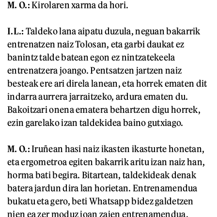
M. O.:
Kirolaren xarma da hori.
I.L.:
Taldeko lana aipatu duzula, neguan bakarrik
entrenatzen naiz Tolosan, eta garbi daukat ez
banintz talde batean egon ez nintzatekeela
entrenatzera joango. Pentsatzen jartzen naiz
besteak ere ari direla lanean, eta horrek ematen dit
indarra aurrera jarraitzeko, ardura ematen du.
Bakoitzari onena ematera behartzen digu horrek,
ezin garelako izan taldekidea baino gutxiago.
M. O.:
Iruñean hasi naiz ikasten ikasturte honetan,
eta ergometroa egiten bakarrik aritu izan naiz han,
horma bati begira. Bitartean, taldekideak denak
batera jardun dira lan horietan. Entrenamendua
bukatu eta gero, beti Whatsapp bidez galdetzen
nien ea zer moduz joan zaien entrenamendua,