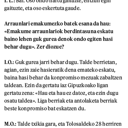
I. L.:
Bai. Oso ondo hartu gaituzte, entzun egin
gaituzte, eta oso eskertuta gaude.
Arraunlari emakumezko batek esana da hau:
«Emakume arraunlariok berdintasuna eskatu
baino lehen guk gurea denok ondo egiten hasi
behar dugu». Zer diozue?
I.O.:
Guk gurea jarri behar dugu. Talde berrietan,
agian, ezin zaie hasieratik dena emateko eskatu,
baina hasi behar da konpromiso mezuak zabaltzen
taldean. Ezin da gertatu iaz Gipuzkoako ligan
gertatu zena: «Hau eta hau ez datoz, eta ezin dugu
osatu taldea». Liga berriak eta antolaketa berriak
beste konpromiso bat eskatzen du.
M.O.:
Talde txikia gara, eta Tolosaldeko 28 herriren