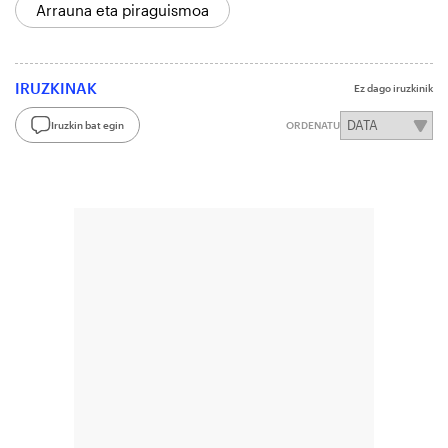
Arrauna eta piraguismoa
IRUZKINAK
Ez dago iruzkinik
Iruzkin bat egin
ORDENATU