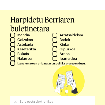
Harpidetu Berriaren
buletinetara
Mendia
Arratsaldekoa
Goizekoa
Badok
Astekaria
Kinka
Kazetaritza
Gipuzkoa
Bizkaia
Araba
Nafarroa
Iparraldea
Izena ematean
pribatutasun politika
onartzen duzu.