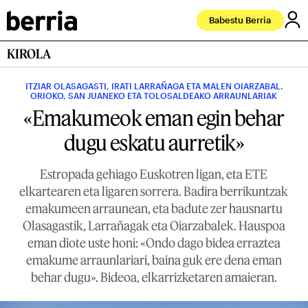
Babestu Berria
KIROLA
ITZIAR OLASAGASTI, IRATI LARRAÑAGA ETA MALEN OIARZABAL.
ORIOKO, SAN JUANEKO ETA TOLOSALDEAKO ARRAUNLARIAK
«Emakumeok eman egin behar
dugu eskatu aurretik»
Estropada gehiago Euskotren ligan, eta ETE
elkartearen eta ligaren sorrera. Badira berrikuntzak
emakumeen arraunean, eta badute zer hausnartu
Olasagastik, Larrañagak eta Oiarzabalek. Hauspoa
eman diote uste honi: «Ondo dago bidea erraztea
emakume arraunlariari, baina guk ere dena eman
behar dugu». Bideoa, elkarrizketaren amaieran.