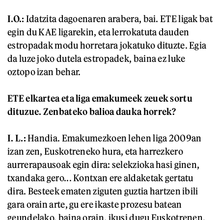
I.O.:
Idatzita dagoenaren arabera, bai. ETE ligak bat
egin du KAE ligarekin, eta lerrokatuta dauden
estropadak modu horretara jokatuko dituzte. Egia
da luze joko dutela estropadek, baina ez luke
oztopo izan behar.
ETE elkartea eta liga emakumeek zeuek sortu
dituzue. Zenbateko balioa dauka horrek?
I. L.:
Handia. Emakumezkoen lehen liga 2009an
izan zen, Euskotreneko hura, eta harrezkero
aurrerapausoak egin dira: selekzioka hasi ginen,
txandaka gero... Kontxan ere aldaketak gertatu
dira. Besteek ematen ziguten guztia hartzen ibili
gara orain arte, gu ere ikaste prozesu batean
geundelako, baina orain, ikusi dugu Euskotrenen,