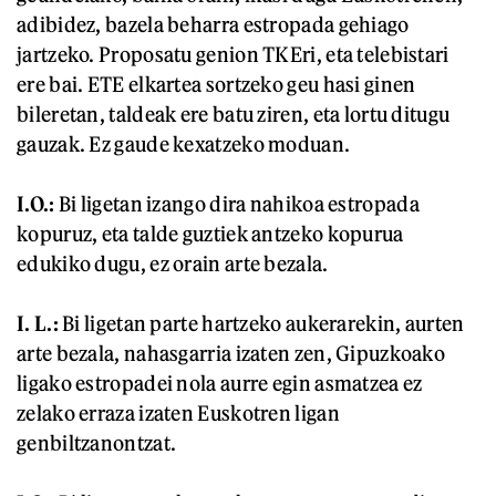
adibidez, bazela beharra estropada gehiago
jartzeko. Proposatu genion TKEri, eta telebistari
ere bai. ETE elkartea sortzeko geu hasi ginen
bileretan, taldeak ere batu ziren, eta lortu ditugu
gauzak. Ez gaude kexatzeko moduan.
I.O.:
Bi ligetan izango dira nahikoa estropada
kopuruz, eta talde guztiek antzeko kopurua
edukiko dugu, ez orain arte bezala.
I. L.:
Bi ligetan parte hartzeko aukerarekin, aurten
arte bezala, nahasgarria izaten zen, Gipuzkoako
ligako estropadei nola aurre egin asmatzea ez
zelako erraza izaten Euskotren ligan
genbiltzanontzat.