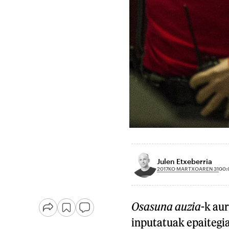
Julen Etxeberria
2017KO MARTXOAREN 31
00:
Osasuna auzia
-k aur
inputatuak epaitegia