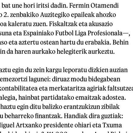
s bat une hori iritsi dadin. Fermin Otamendi
o 2. zenbakiko Auzitegiko epaileak ahozko
oa kaleratu zuen. Fiskaltzak eta akusazio
una eta Espainiako Futbol Liga Profesionala—,
jaso eta aztertu ostean hartu du erabakia. Behin
zin da haren aurkako helegiterik aurkeztu.
ztu egin du zein kargu leporatu dizkien auzian
emezortzi lagunei: diruaz modu bidegabean
kontabilitatea eta merkataritza agiriak faltsutze
, alegia, hainbat partidatako emaitzak adostea.
ehaztu egin ditu balizko erantzukizun zibilak
 beharreko finantzak. Handiak dira guztiak:
iguel Artxanko presidente ohiari eta Txuma