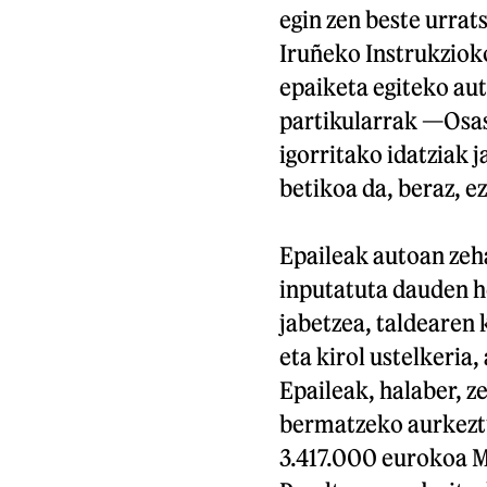
egin zen beste urrat
Iruñeko Instrukziok
epaiketa egiteko aut
partikularrak —Osas
igorritako idatziak 
betikoa da, beraz, e
Epaileak autoan zeha
inputatuta dauden h
jabetzea, taldearen 
eta kirol ustelkeria
Epaileak, halaber, z
bermatzeko aurkeztu
3.417.000 eurokoa M