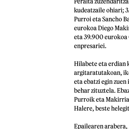
Peralta zuzendaritza
kudeatzaile ohiari;
Purroi eta Sancho B
eurokoa Diego Makir
eta 39.900 eurokoa C
enpresariei.
Hilabete eta erdian 
argitaratutakoan, ik
eta ebatzi egin zuen
behar zituztela. Eba
Purroik eta Makirria
Halere, beste helegi
Epailearen arabera, 