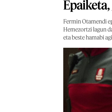
Epaiketa,
Fermin Otamendi epa
Hemezortzi lagun da
eta beste hamabi agi