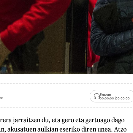
Entzun
00
00:00:00
00:00:00
rera jarraitzen du, eta gero eta gertuago dago
n, akusatuen aulkian eseriko diren unea. Atzo