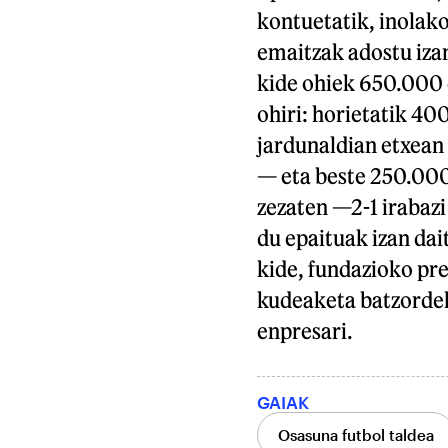
kontuetatik, inolak
emaitzak adostu izan
kide ohiek 650.000 e
ohiri: horietatik 4
jardunaldian etxean 
— eta beste 250.000
zezaten —2-1 irabaz
du epaituak izan dai
kide, fundazioko pre
kudeaketa batzordeko
enpresari.
GAIAK
Osasuna futbol taldea