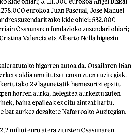
ko kide ohiari; 3.411.000 eurokoa Angel Bizkai
 3.278.000 eurokoa Juan Pascual, Jose Manuel
andres zuzendaritzako kide ohiei; 532.000
riain Osasunaren fundazioko zuzendari ohiari;
ristina Valencia eta Alberto Nolla higiezin
kaleratutako bigarren autoa da. Otsailaren 16an
erketa aldia amaitutzat eman zuen auzitegiak,
 ikertutako 29 lagunetatik hemezortzi epaitu
zpen horren aurka, helegitea aurkeztu zuten
inek, baina epaileak ez ditu aintzat hartu.
te bat aurkez dezakete Nafarroako Auzitegian.
2,2 milioi euro atera zituzten Osasunaren