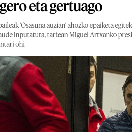
 gero eta gertuago
ileak 'Osasuna auzian' ahozko epaiketa egitek
ude inputatuta, tartean Miguel Artxanko pres
ntari ohi