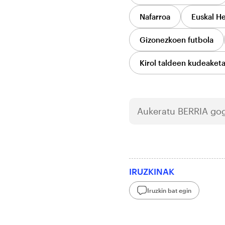
Nafarroa
Euskal He
Gizonezkoen futbola
Kirol taldeen kudeaket
Aukeratu
BERRIA
gog
IRUZKINAK
Iruzkin bat egin