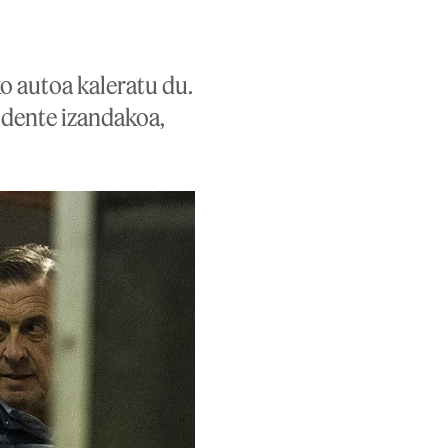
o autoa kaleratu du.
idente izandakoa,