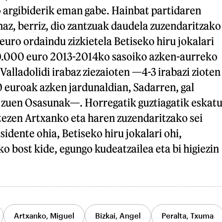
o argibiderik eman gabe. Hainbat partidaren
az, berriz, dio zantzuak daudela zuzendaritzako
uro ordaindu zizkietela Betiseko hiru jokalari
00.000 euro 2013-2014ko sasoiko azken-aurreko
Valladolidi irabaz ziezaioten —4-3 irabazi zioten
 euroak azken jardunaldian, Sadarren, gal
i zuen Osasunak—. Horregatik guztiagatik eskat
tezen Artxanko eta haren zuzendaritzako sei
sidente ohia, Betiseko hiru jokalari ohi,
 bost kide, egungo kudeatzailea eta bi higiezin
Artxanko, Miguel
Bizkai, Angel
Peralta, Txuma