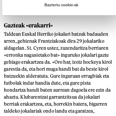
zitzaizkigun, eta, geuri bezala, hemengo kultura eta
esplizitua ematen diguzu.
Gehiago irakurri
Baztertu cookie-ak
ingurua asko gustatu zitzaien».
Gazteak «erakarri»
Taldean Euskal Herriko jokalari batzuk badauden
arren, gehienak Frantziakoak dira 29 jokalariko
aldagelan. St. Cyren ustez, zuzendaritza berriaren
«erronka nagusietako bat» inguruko jokalari gazte
gehiago erakartzea da. «Oro har, izotz hockeya kirol
garestia da, eta hori muga handi bat da beste kirol
batzuekin alderatuta. Gure inguruan errugbiak eta
futbolak indar handia dute, eta gure pista
hondartza handi baten aurrean dagoela ere ezin da
ahaztu. Klubarentzat garrantzitsua da jokalari
berriak erakartzea, eta, horrekin batera, bigarren
taldeko jokalariak ondo landu eta garatzea,