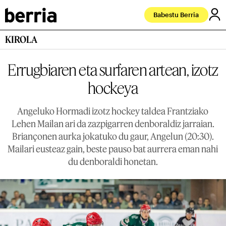
Babestu Berria
KIROLA
Errugbiaren eta surfaren artean, izotz
hockeya
Angeluko Hormadi izotz hockey taldea Frantziako
Lehen Mailan ari da zazpigarren denboraldiz jarraian.
Briançonen aurka jokatuko du gaur, Angelun (20:30).
Mailari eusteaz gain, beste pauso bat aurrera eman nahi
du denboraldi honetan.