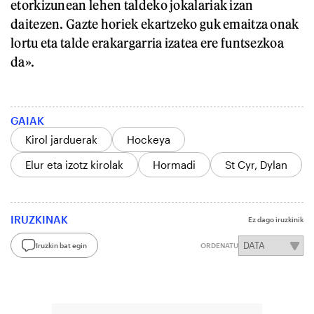
etorkizunean lehen taldeko jokalariak izan
daitezen. Gazte horiek ekartzeko guk emaitza onak
lortu eta talde erakargarria izatea ere funtsezkoa
da».
GAIAK
Kirol jarduerak
Hockeya
Elur eta izotz kirolak
Hormadi
St Cyr, Dylan
IRUZKINAK
Ez dago iruzkinik
Iruzkin bat egin
ORDENATU