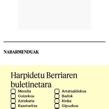
NABARMENDUAK
Harpidetu Berriaren
buletinetara
Mendia
Arratsaldekoa
Goizekoa
Badok
Astekaria
Kinka
Kazetaritza
Gipuzkoa