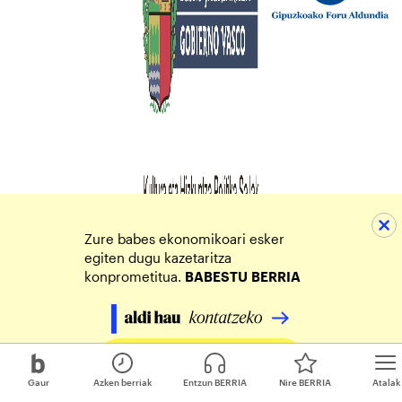
Zure babes ekonomikoari esker
egiten dugu kazetaritza
konprometitua.
BABESTU
BERRIA
Egin zure ekarpena
Gaur
Azken berriak
Entzun BERRIA
Nire BERRIA
Atalak