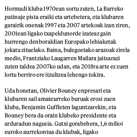
Hormadi kluba 1970ean sortu zuten, La Barreko
patinaje pista eraiki eta urtebetera, eta klubaren
garairik onenak 1997 eta 2007 artekoak izan ziren,
2001ean ligako txapeldunorde izateaz gain
hurrengo denboraldian Europako lehiaketak
jokatu zituelako. Baina, bulegoetako arazoak zirela
medio, Frantziako Laugarren Mailara jaitsarazi
zuten taldea 2007ko udan, eta 2018ra arte ez zuen
lortu berriro ere itzultzea lehengo tokira.
Uda honetan, Olivier Bouney enpresari eta
klubaren sail amateurreko buruak erosi zuen
kluba, Benjamin Guffleten laguntzarekin, eta
Bouney bera da orain klubeko presidente eta
arduradun nagusia. Gutxi gorabehera, 1,6 milioi
euroko aurrekontua du klubak, ligako