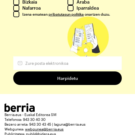
Bizkaia
Araba
Nafarroa
Iparraldea
Izena ematean
pribatutasun politika
onartzen duzu.
Berria.eus - Euskal Editorea SM
Telefonoa: 943 30 40 30
Bezero arreta: 943 30 43 45 | laguna@berria.eus
Webgunea:
webgunea@berria.eus
Publizitatea:
publi@bidera.eus