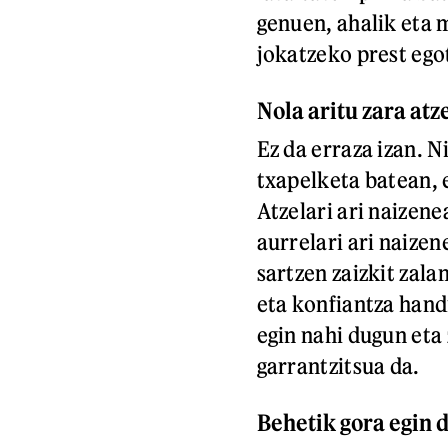
genuen, ahalik eta 
jokatzeko prest ego
Nola aritu zara atz
Ez da erraza izan. N
txapelketa batean, e
Atzelari ari naizene
aurrelari ari naizen
sartzen zaizkit zala
eta konfiantza han
egin nahi dugun eta
garrantzitsua da.
Behetik gora egin