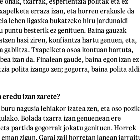
 onak, txarrak, esperientzia politak eta ez
txapelketa erraza izan, eta horren erakusle da
la lehen ligaxka bukatzeko hiru jardunaldi
lau puntu besterik ez genituen. Baina gauzak
tzen hasi ziren, konfiantza hartu genuen, eta,
ra gabiltza. Txapelketa osoa kontuan hartuta,
bea izan da. Finalean gaude, baina egon izan ez
zia polita izango zen; gogorra, baina polita aldi
eredu izan zarete?
buru nagusia lehiakor izatea zen, eta oso pozik
gulako. Bolada txarra izan genuenean ere
, eta partida gogorrak jokatu genituen. Horrek
 eman zigun. Garai zail horretan lanean jarrait