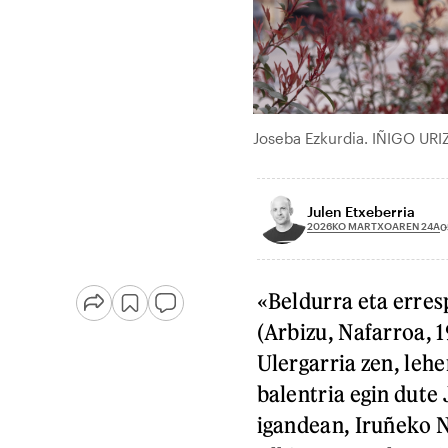
Joseba Ezkurdia. IÑIGO URI
Julen Etxeberria
2026KO MARTXOAREN 24A
0
«Beldurra eta erres
(Arbizu, Nafarroa, 
Ulergarria zen, lehe
balentria egin dute 
igandean, Iruñeko 