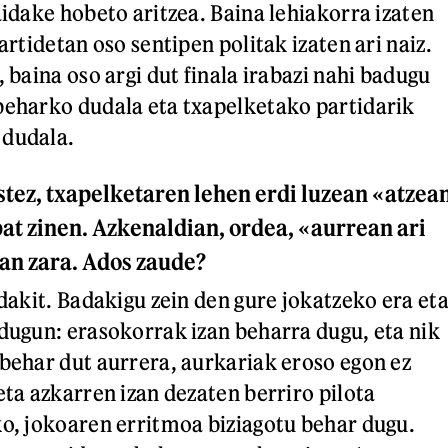
aidake hobeto aritzea. Baina lehiakorra izaten
partidetan oso sentipen politak izaten ari naiz.
, baina oso argi dut finala irabazi nahi badugu
beharko dudala eta txapelketako partidarik
 dudala.
stez, txapelketaren lehen erdi luzean «atzea
bat zinen. Azkenaldian, ordea, «aurrean ari
zan zara. Ados zaude?
 dakit. Badakigu zein den gure jokatzeko era et
 dugun: erasokorrak izan beharra dugu, eta nik
 behar dut aurrera, aurkariak eroso egon ez
eta azkarren izan dezaten berriro pilota
ko, jokoaren erritmoa biziagotu behar dugu.