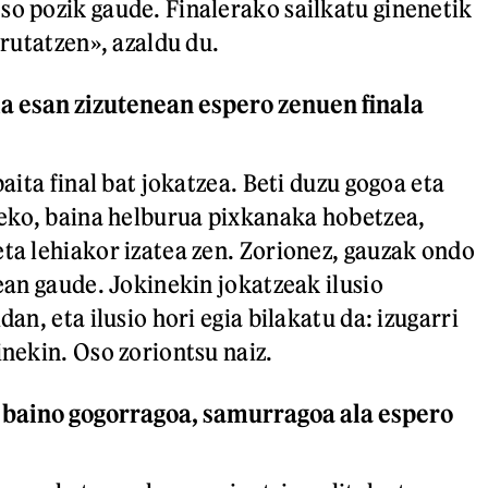
so pozik gaude. Finalerako sailkatu ginenetik
sfrutatzen», azaldu du.
la esan zizutenean espero zenuen finala
baita final bat jokatzea. Beti duzu gogoa eta
tzeko, baina helburua pixkanaka hobetzea,
eta lehiakor izatea zen. Zorionez, gauzak ondo
lean gaude. Jokinekin jokatzeak ilusio
dan, eta ilusio hori egia bilakatu da: izugarri
inekin. Oso zoriontsu naiz.
o baino gogorragoa, samurragoa ala espero