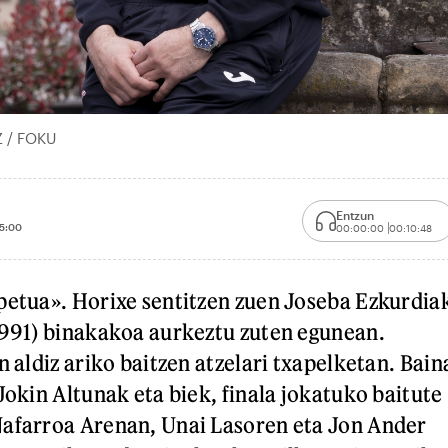
Z / FOKU
Entzun
5:00
00:00:00
00:10:48
petua». Horixe sentitzen zuen Joseba Ezkurdia
1991) binakakoa aurkeztu zuten egunean.
n aldiz ariko baitzen atzelari txapelketan. Bain
Jokin Altunak eta biek, finala jokatuko baitute
Nafarroa Arenan, Unai Lasoren eta Jon Ander