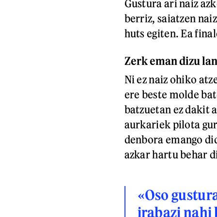
Gustura ari naiz azk
berriz, saiatzen nai
huts egiten. Ea fina
Zerk eman dizu la
Ni ez naiz ohiko atz
ere beste molde bat
batzuetan ez dakit 
aurkariek pilota gu
denbora emango dida
azkar hartu behar di
«Oso gustura 
irabazi nahi