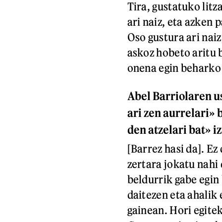
Tira, gustatuko litz
ari naiz, eta azken 
Oso gustura ari naiz
askoz hobeto aritu 
onena egin beharko
Abel Barriolaren u
ari zen aurrelari» 
den atzelari bat» i
[Barrez hasi da]. Ez
zertara jokatu nahi
beldurrik gabe egin
daitezen eta ahalik 
gainean. Hori egite