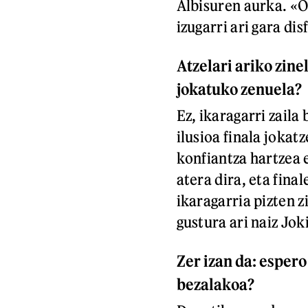
Albisuren aurka. «O
izugarri ari gara di
Atzelari ariko zine
jokatuko zenuela?
Ez, ikaragarri zaila 
ilusioa finala joka
konfiantza hartzea 
atera dira, eta fina
ikaragarria pizten zi
gustura ari naiz Jok
Zer izan da: esper
bezalakoa?