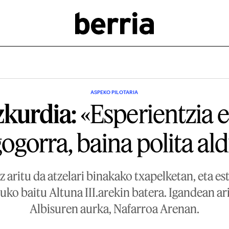
ASPEKO PILOTARIA
zkurdia:
«Esperientzia 
gogorra, baina polita al
z aritu da atzelari binakako txapelketan, eta e
atuko baitu Altuna III.arekin batera. Igandean ar
Albisuren aurka, Nafarroa Arenan.