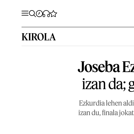
KIROLA
Joseba E
izan da; 
Ezkurdia lehen aldi
izan du, finala jok