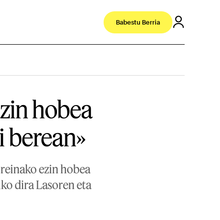
Babestu Berria
ezin hobea
di berean»
streinako ezin hobea
iko dira Lasoren eta