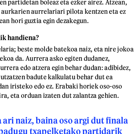
en partidetan boleaz eta ezker airez. Atzean,
z aurkarien aurrelariari pilota kentzen eta ez
lean hori guztia egin dezakegun.
nik handiena?
elaria; beste molde batekoa naiz, eta nire jokoa
ekoa da. Aurrera asko egiten dudanez,
aurrera edo atzera egin behar dudan: adibidez,
rutzatzen badute kalkulatu behar dut ea
n iristeko edo ez. Erabaki horiek oso-oso
ra, eta orduan izaten dut zalantza gehien.
ari naiz, baina oso argi dut finala
 badugu txapelketako partidarik