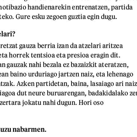
motibazio handienarekin entrenatzen, partida
teko. Gure esku zegoen guztia egin dugu.
elari?
iretzat gauza berria izan da atzelari aritzea
ta horrek tentsioa eta presioa eragin dit.
an gauzak nahi bezala ez bazaizkit ateratzen,
ean baino urduriago jartzen naiz, eta lehenago
ntzak. Azken partidetan, baina, lasaiago ari naiz
diagoa dut neure buruarengan, badakidalako ze
 zertara jokatu nahi dugun. Hori oso
 duzu nabarmen.