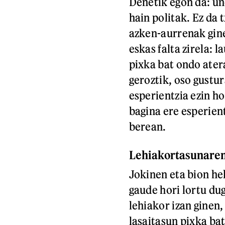
Denetik egon da: une
hain politak. Ez da 
azken-aurrenak gine
eskas falta zirela: 
pixka bat ondo atera
geroztik, oso gustu
esperientzia ezin ho
bagina ere esperient
berean.
Lehiakortasunaren 
Jokinen eta bion hel
gaude hori lortu du
lehiakor izan ginen
lasaitasun pixka bat