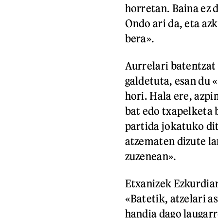
horretan. Baina ez 
Ondo ari da, eta az
bera».
Aurrelari batentzat
galdetuta, esan du 
hori. Hala ere, azp
bat edo txapelketa 
partida jokatuko di
atzematen dizute lar
zuzenean».
Etxanizek Ezkurdiar
«Batetik, atzelari a
handia dago laugarr