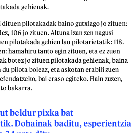
lotakada gehienak.
i dituen pilotakadak baino gutxiago jo zituen:
ez, 106 jo zituen. Altuna izan zen nagusi
en pilotakada gehien lau pilotarietatik: 118.
en: hamahiru tanto egin zituen, eta ez zuen
iak botez jo zituen pilotakada gehienak, baina
 du pilota boleaz, eta askotan erabili zuen
defendatzeko, bai eraso egiteko. Hain zuzen,
nto bakarra.
ut beldur pixka bat
ik. Dohainak baditu, esperientzia