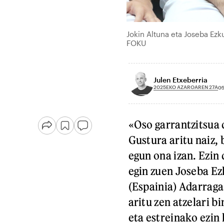
Jokin Altuna eta Joseba Ez
FOKU
Julen Etxeberria
2025EKO AZAROAREN 27A
05
«Oso garrantzitsua 
Gustura aritu naiz,
egun ona izan. Ezin 
egin zuen Joseba E
(Espainia) Adarraga
aritu zen atzelari 
eta estreinako ezin 