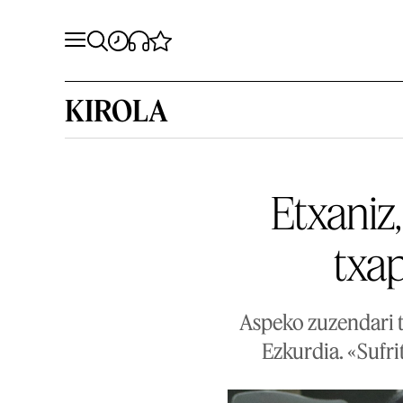
KIROLA
Etxaniz,
txa
Aspeko zuzendari t
Ezkurdia. «Sufri