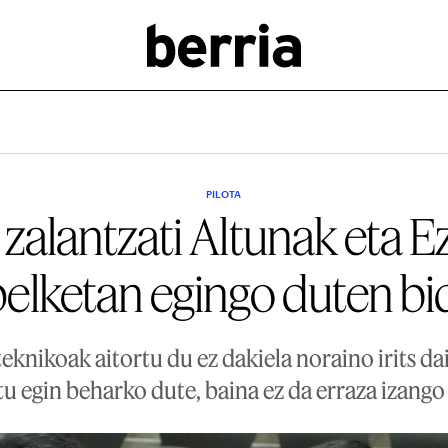
PILOTA
 zalantzati Altunak eta 
pelketan egingo duten bi
eknikoak aitortu du ez dakiela noraino irits da
tu egin beharko dute, baina ez da erraza izango 