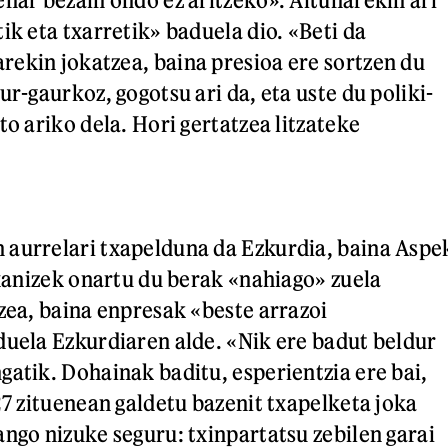
ik eta txarretik» baduela dio. «Beti da
ekin jokatzea, baina presioa ere sortzen du
ur-gaurkoz, gogotsu ari da, eta uste du poliki-
to ariko dela. Hori gertatzea litzateke
 aurrelari txapelduna da Ezkurdia, baina Aspe
txanizek onartu du berak «nahiago» zuela
tzea, baina enpresak «beste arrazoi
duela Ezkurdiaren alde. «Nik ere badut beldur
gatik. Dohainak baditu, esperientzia ere bai,
27 zituenean galdetu bazenit txapelketa joka
ango nizuke seguru: txinpartatsu zebilen garai