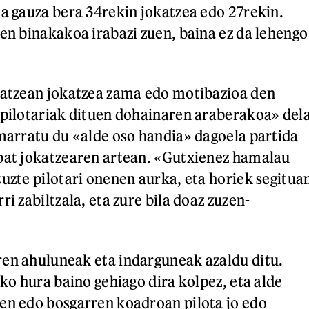
da gauza bera 34rekin jokatzea edo 27rekin.
ken binakakoa irabazi zuen, baina ez da lehengo
 atzean jokatzea zama edo motibazioa den
«pilotariak dituen dohainaren araberakoa» del
imarratu du «alde oso handia» dagoela partida
bat jokatzearen artean. «Gutxienez hamalau
tuzte pilotari onenen aurka, eta horiek segitua
ri zabiltzala, eta zure bila doaz zuzen-
en ahuluneak eta indarguneak azaldu ditu.
sko hura baino gehiago dira kolpez, eta alde
en edo bosgarren koadroan pilota jo edo