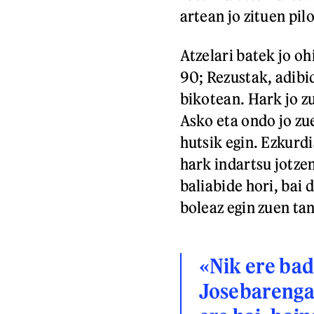
artean jo zituen pi
Atzelari batek jo oh
90; Rezustak, adibid
bikotean. Hark jo zu
Asko eta ondo jo zu
hutsik egin. Ezkurd
hark indartsu jotzen
baliabide hori, bai 
boleaz egin zuen ta
«Nik ere bad
Josebarengat