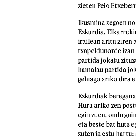
zieten Peio Etxeberr
Ikusmina zegoen nola
Ezkurdia. Elkarreki
irailean aritu zire
txapeldunorde izan z
partida jokatu zitu
hamalau partida jok
gehiago ariko dira 
Ezkurdiak bereganat
Hura ariko zen post
egin zuen, ondo gain
eta beste bat huts e
zuten ia estu hartu