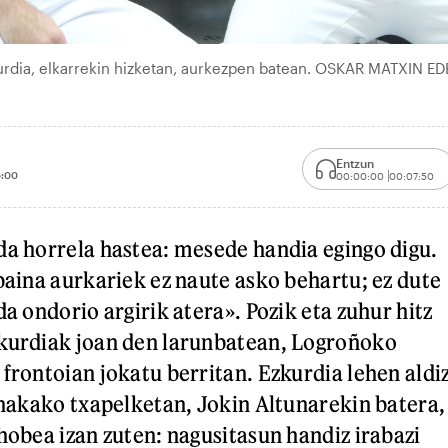
kurdia, elkarrekin hizketan, aurkezpen batean. OSKAR MATXIN ED
Entzun
:00
00:00:00
00:07:50
da horrela hastea: mesede handia egingo digu.
 baina aurkariek ez naute asko behartu; ez dute
da ondorio argirik atera». Pozik eta zuhur hitz
zkurdiak joan den larunbatean, Logroñoko
 frontoian jokatu berritan. Ezkurdia lehen aldi
binakako txapelketan, Jokin Altunarekin batera,
hobea izan zuten: nagusitasun handiz irabazi