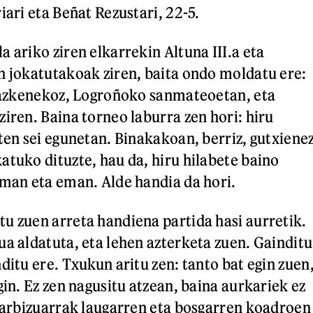
iari eta Beñat Rezustari, 22-5.
 ariko ziren elkarrekin Altuna III.a eta
n jokatutakoak ziren, baita ondo moldatu ere:
n azkenekoz, Logroñoko sanmateoetan, eta
iren. Baina torneo laburra zen hori: hiru
zten sei egunetan. Binakakoan, berriz, gutxiene
atuko dituzte, hau da, hiru hilabete baino
eman eta eman. Alde handia da hori.
u zuen arreta handiena partida hasi aurretik.
ua aldatuta, eta lehen azterketa zuen. Gainditu
ditu ere. Txukun aritu zen: tanto bat egin zuen
gin. Ez zen nagusitu atzean, baina aurkariek ez
: arbizuarrak laugarren eta bosgarren koadroen