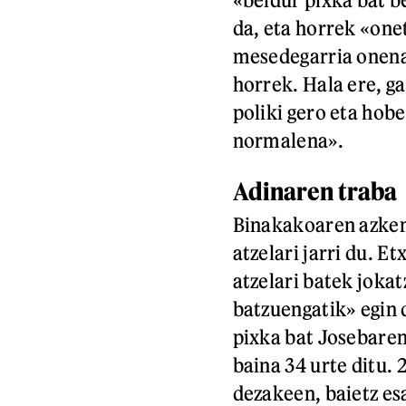
da, eta horrek «onet
mesedegarria onenar
horrek. Hala ere, ga
poliki gero eta hobe
normalena».
Adinaren traba
Binakakoaren azken
atzelari jarri du. E
atzelari batek joka
batzuengatik» egin 
pixka bat Josebaren
baina 34 urte ditu. 
dezakeen, baietz es