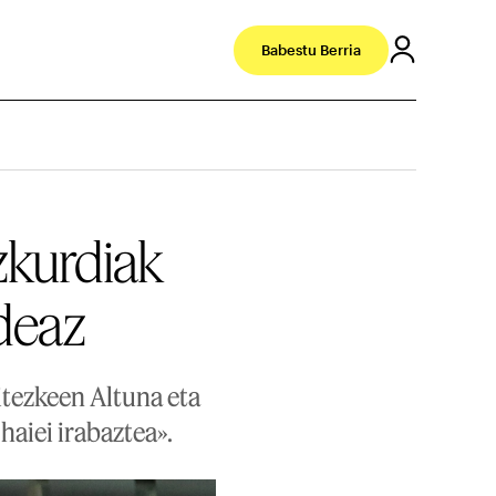
Babestu Berria
Ezkurdiak
deaz
itezkeen Altuna eta
haiei irabaztea».