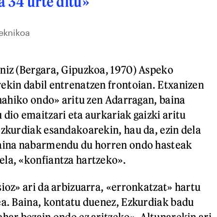
a 34 urte ditu»
eknikoa
niz (Bergara, Gipuzkoa, 1970) Aspeko
ekin dabil entrenatzen frontoian. Etxanizen
«nahiko ondo» aritu zen Adarragan, baina
 dio emaitzari eta aurkariak gaizki aritu
Ezkurdiak esandakoarekin, hau da, ezin dela
Baina nabarmendu du horren ondo hasteak
la, «konfiantza hartzeko».
sioz» ari da arbizuarra, «erronkatzat» hartu
ea. Baina, kontatu duenez, Ezkurdiak badu
ehar bezain ondo ez aritzeko». Altunarekin ari