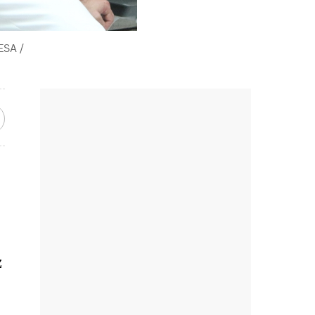
ESA /
z