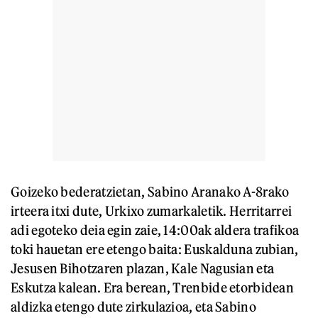
Goizeko bederatzietan, Sabino Aranako A-8rako
irteera itxi dute, Urkixo zumarkaletik. Herritarrei
adi egoteko deia egin zaie, 14:00ak aldera trafikoa
toki hauetan ere etengo baita: Euskalduna zubian,
Jesusen Bihotzaren plazan, Kale Nagusian eta
Eskutza kalean. Era berean, Trenbide etorbidean
aldizka etengo dute zirkulazioa, eta Sabino