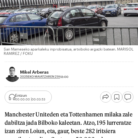
San Mameseko aparkaleku inprobisatua, artxiboko argazki batean. MARISOL
RAMIREZ / FOKU
Mikel Arberas
2025EKO MAIATZAREN 21A
12:00
Entzun
00:00:00
00:03:53
Manchester Uniteden eta Tottenhamen milaka zale
dabiltza jada Bilboko kaleetan. Atzo, 195 lurreratze
izan ziren Loiun, eta, gaur, beste 282 iritsiera