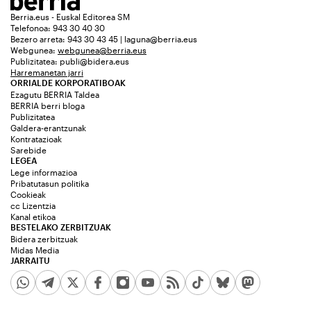
Berria.eus - Euskal Editorea SM
Telefonoa: 943 30 40 30
Bezero arreta: 943 30 43 45 | laguna@berria.eus
Webgunea:
webgunea@berria.eus
Publizitatea:
publi@bidera.eus
Harremanetan jarri
ORRIALDE KORPORATIBOAK
Ezagutu BERRIA Taldea
BERRIA berri bloga
Publizitatea
Galdera-erantzunak
Kontratazioak
Sarebide
LEGEA
Lege informazioa
Pribatutasun politika
Cookieak
cc Lizentzia
Kanal etikoa
BESTELAKO ZERBITZUAK
Bidera zerbitzuak
Midas Media
JARRAITU