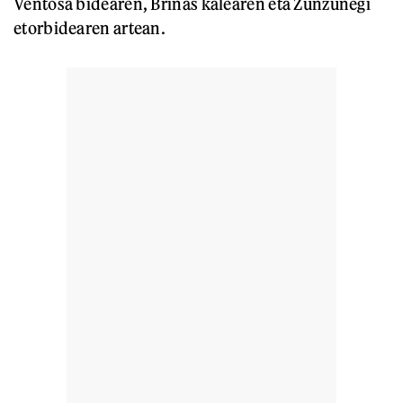
Ventosa bidearen, Briñas kalearen eta Zunzunegi
etorbidearen artean.