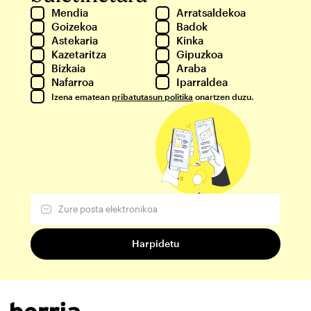
Mendia
Arratsaldekoa
Goizekoa
Badok
Astekaria
Kinka
Kazetaritza
Gipuzkoa
Bizkaia
Araba
Nafarroa
Iparraldea
Izena ematean
pribatutasun politika
onartzen duzu.