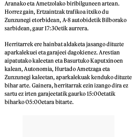
Aranako eta Ametzolako biribilguneen artean.
Horrez gain, Ertzaintzak trafikoa itxiko du
Zunzunegi etorbidean, A-8 autobidetik Bilborako
sarbidean, gaur 17:30etik aurrera.
Herritarrek ere hainbat aldaketa jasango dituzte
aparkalekuei eta garajeei dagokienez. Arestian
aipatutako kaleetan eta Basurtuko Kaputxinoen
kalean, Autonomia, Hurtado Ametzaga eta
Zunzunegi kaleetan, aparkalekuak kenduko dituzte
bihar arte. Gainera, herritarrak ezin izango dira ez
sartu ez irten garajeetatik gaurko 15:00etatik
biharko 05:00etara bitarte.