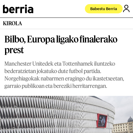
Babestu Berria
KIROLA
Bilbo, Europa ligako finalerako
prest
Manchester Unitedek eta Tottenhamek iluntzeko
bederatzietan jokatuko dute futbol partida.
Norgehiagokak nabarmen eragingo du ikastetxeetan,
garraio publikoan eta bereziki herritarrengan.