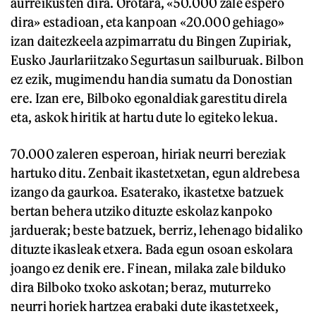
aurreikusten dira. Orotara, «50.000 zale espero
dira» estadioan, eta kanpoan «20.000 gehiago»
izan daitezkeela azpimarratu du Bingen Zupiriak,
Eusko Jaurlariitzako Segurtasun sailburuak. Bilbon
ez ezik, mugimendu handia sumatu da Donostian
ere. Izan ere, Bilboko egonaldiak garestitu direla
eta, askok hiritik at hartu dute lo egiteko lekua.
70.000 zaleren esperoan, hiriak neurri bereziak
hartuko ditu. Zenbait ikastetxetan, egun aldrebesa
izango da gaurkoa. Esaterako, ikastetxe batzuek
bertan behera utziko dituzte eskolaz kanpoko
jarduerak; beste batzuek, berriz, lehenago bidaliko
dituzte ikasleak etxera. Bada egun osoan eskolara
joango ez denik ere. Finean, milaka zale bilduko
dira Bilboko txoko askotan; beraz, muturreko
neurri horiek hartzea erabaki dute ikastetxeek,