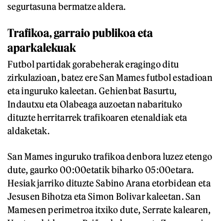
segurtasuna bermatze aldera.
Trafikoa, garraio publikoa eta
aparkalekuak
Futbol partidak gorabeherak eragingo ditu
zirkulazioan, batez ere San Mames futbol estadioan
eta inguruko kaleetan. Gehienbat Basurtu,
Indautxu eta Olabeaga auzoetan nabarituko
dituzte herritarrek trafikoaren etenaldiak eta
aldaketak.
San Mames inguruko trafikoa denbora luzez etengo
dute, gaurko 00:00etatik biharko 05:00etara.
Hesiak jarriko dituzte Sabino Arana etorbidean eta
Jesusen Bihotza eta Simon Bolivar kaleetan. San
Mamesen perimetroa itxiko dute, Serrate kalearen,