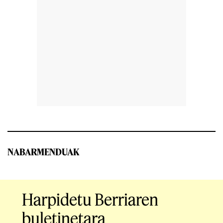
NABARMENDUAK
Harpidetu Berriaren
buletinetara