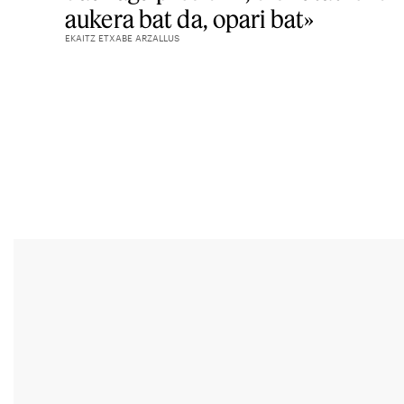
aukera bat da, opari bat»
EKAITZ ETXABE ARZALLUS