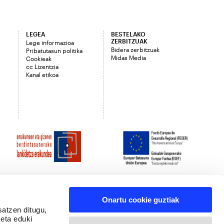
LEGEA
BESTELAKO
ZERBITZUAK
Lege informazioa
Bidera zerbitzuak
Pribatutasun politika
Midas Media
Cookieak
cc Lizentzia
Kanal etikoa
Onartu cookie guztiak
satzen ditugu,
 eta eduki