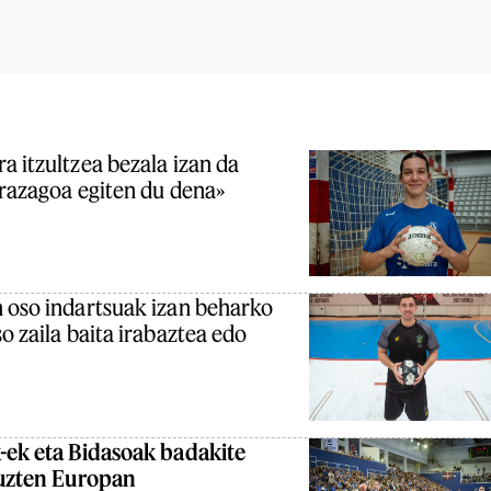
a itzultzea bezala izan da
rrazagoa egiten du dena»
 oso indartsuak izan beharko
o zaila baita irabaztea edo
-ek eta Bidasoak badakite
tuzten Europan