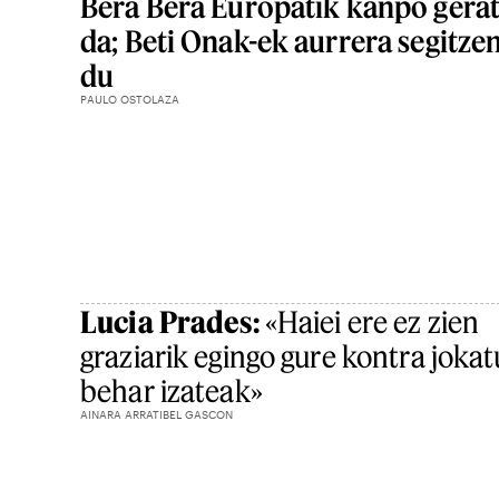
Bera Bera Europatik kanpo gera
da; Beti Onak-ek aurrera segitze
du
PAULO OSTOLAZA
Lucia Prades:
«Haiei ere ez zien
graziarik egingo gure kontra jokat
behar izateak»
AINARA ARRATIBEL GASCON