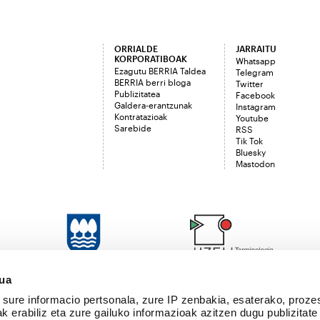
ORRIALDE
JARRAITU
KORPORATIBOAK
Whatsapp
Ezagutu BERRIA Taldea
Telegram
BERRIA berri bloga
Twitter
Publizitatea
Facebook
Galdera-erantzunak
Instagram
Kontratazioak
Youtube
Sarebide
RSS
Tik Tok
Bluesky
Mastodon
sua
sure informacio pertsonala, zure IP zenbakia, esaterako, proze
k erabiliz eta zure gailuko informazioak azitzen dugu publizitate