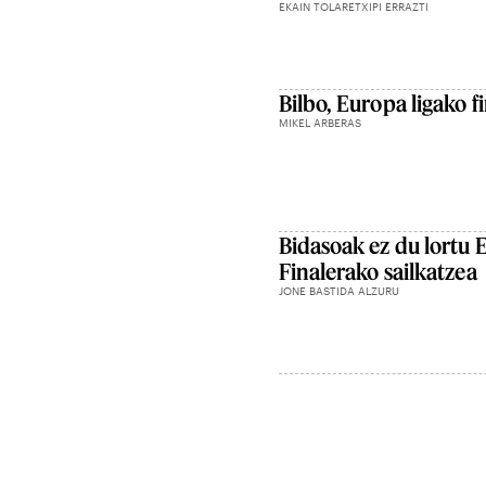
EKAIN TOLARETXIPI ERRAZTI
Bilbo, Europa ligako f
MIKEL ARBERAS
Bidasoak ez du lortu
Finalerako sailkatzea
JONE BASTIDA ALZURU