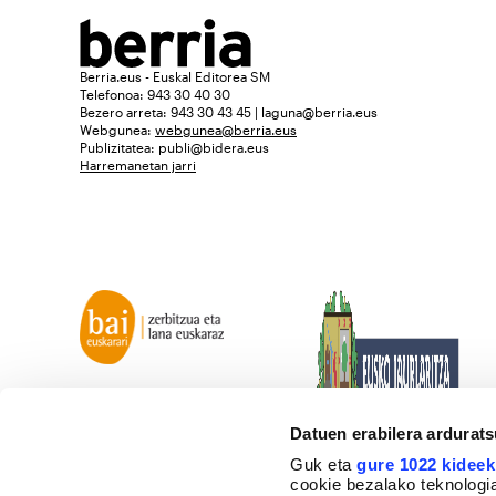
Berria.eus - Euskal Editorea SM
Telefonoa: 943 30 40 30
Bezero arreta: 943 30 43 45 | laguna@berria.eus
Webgunea:
webgunea@berria.eus
Publizitatea:
publi@bidera.eus
Harremanetan jarri
Datuen erabilera ardurat
Guk eta
gure 1022 kideek
cookie bezalako teknologia