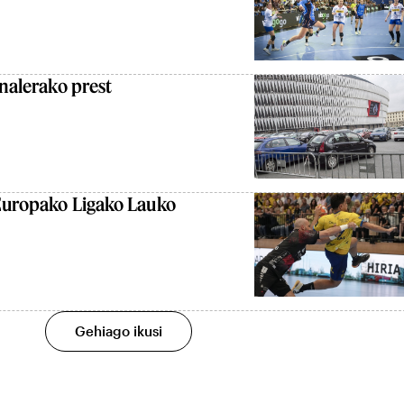
inalerako prest
 Europako Ligako Lauko
Gehiago ikusi