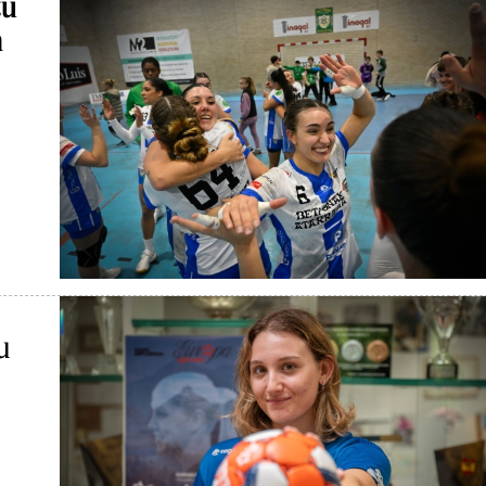
tu
n
u