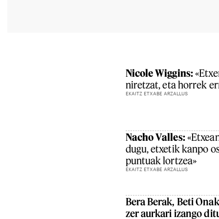
Nicole Wiggins:
«Etxer
niretzat, eta horrek e
EKAITZ ETXABE ARZALLUS
Nacho Valles:
«Etxean
dugu, etxetik kanpo os
puntuak lortzea»
EKAITZ ETXABE ARZALLUS
Bera Berak, Beti Onak
zer aurkari izango di