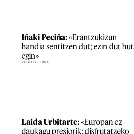
Iñaki Peciña:
«Erantzukizun
handia sentitzen dut; ezin dut hut
egin»
JULEN ETXEBERRIA
Laida Urbitarte:
«Europan ez
daukagu presiorik; disfrutatzeko