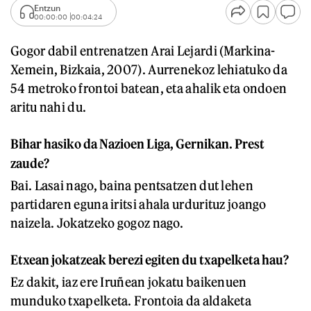
Entzun
00:00:00
00:04:24
Gogor dabil entrenatzen Arai Lejardi (Markina-
Xemein, Bizkaia, 2007). Aurrenekoz lehiatuko da
54 metroko frontoi batean, eta ahalik eta ondoen
aritu nahi du.
Bihar hasiko da Nazioen Liga, Gernikan. Prest
zaude?
Bai. Lasai nago, baina pentsatzen dut lehen
partidaren eguna iritsi ahala urdurituz joango
naizela. Jokatzeko gogoz nago.
Etxean jokatzeak berezi egiten du txapelketa hau?
Ez dakit, iaz ere Iruñean jokatu baikenuen
munduko txapelketa. Frontoia da aldaketa