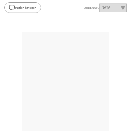
Iruzkin bat egin
ORDENATU