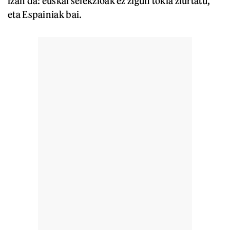
izan da: euskal selekzioak ez zigun tokia ziurtatu,
eta Espainiak bai.