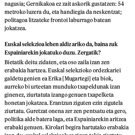
nagusia; Gernikakoa ez zait askorik gustatzen: 54
metroko luzera du, eta handiegia da neskentzat;
politagoa litzateke frontoi laburrago batean
jokatzea.
Euskal selekzioa lehen aldiz ariko da, baina zuk
Espainiarekin jokatuko duzu. Zergatik?
Bietatik deitu zidaten, eta oso zaila izan zen
erabakia hartzea. Euskal selekzioko ordezkariei
galdetu genien ea Erika [Mugartegi] eta biok,
aurreko bi urteetan munduko txapeldunak izan
ginenez, ziurtatuta izango genuen txapelketa
honetan jokatzea. Erantzun ziguten ezin zigutela
ziurtatu. Guretzat onena zer zen pentsatu eta gero,
politika alde batera laga, eta Espainiarekin aritzea
erabaki genuen. Kirolari begira hartutako erabakia