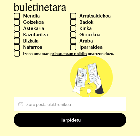
buletinetara
Mendia
Arratsaldekoa
Goizekoa
Badok
Astekaria
Kinka
Kazetaritza
Gipuzkoa
Bizkaia
Araba
Nafarroa
Iparraldea
Izena ematean
pribatutasun politika
onartzen duzu.