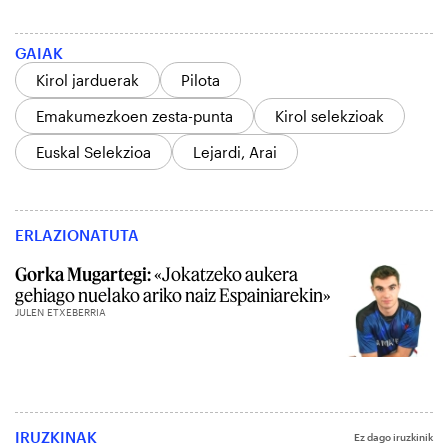
GAIAK
Kirol jarduerak
Pilota
Emakumezkoen zesta-punta
Kirol selekzioak
Euskal Selekzioa
Lejardi, Arai
ERLAZIONATUTA
Gorka Mugartegi:
«Jokatzeko aukera
gehiago nuelako ariko naiz Espainiarekin»
JULEN ETXEBERRIA
IRUZKINAK
Ez dago iruzkinik