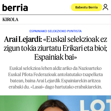
Babestu Berria
KIROLA
ESPAINIAKO SELEKZIOKO PUNTISTA
Arai Lejardi:
«Euskal selekzioak ez
zigun tokia ziurtatu Erikari eta bioi;
Espainiak bai»
Euskal selekzioa lehen aldiz ariko da Nazioarteko
Euskal Pilota Federazioak antolatutako txapelketa
batean, baina Arai Lejardik Espainiarekin aritzea
erabaki du. «Lasai» dago hartutako erabakiarekin.