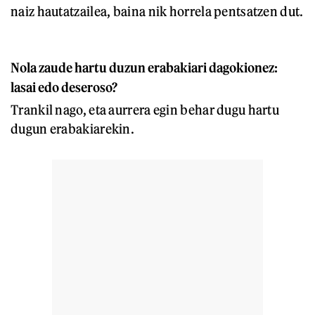
naiz hautatzailea, baina nik horrela pentsatzen dut.
Nola zaude hartu duzun erabakiari dagokionez:
lasai edo deseroso?
Trankil nago, eta aurrera egin behar dugu hartu
dugun erabakiarekin.