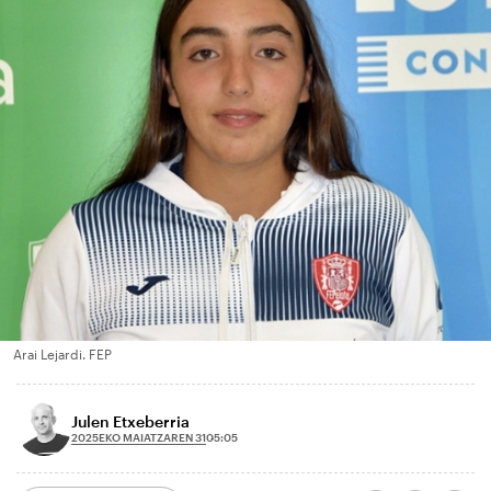
Arai Lejardi. FEP
Julen Etxeberria
2025EKO MAIATZAREN 31
05:05