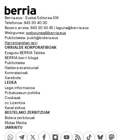
Berria.eus - Euskal Editorea SM
Telefonoa: 943 30 40 30
Bezero arreta: 943 30 43 45 | laguna@berria.eus
Webgunea:
webgunea@berria.eus
Publizitatea:
publi@bidera.eus
Harremanetan jarri
ORRIALDE KORPORATIBOAK
Ezagutu BERRIA Taldea
BERRIA berri bloga
Publizitatea
Galdera-erantzunak
Kontratazioak
Sarebide
LEGEA
Lege informazioa
Pribatutasun politika
Cookieak
cc Lizentzia
Kanal etikoa
BESTELAKO ZERBITZUAK
Bidera zerbitzuak
Midas Media
JARRAITU