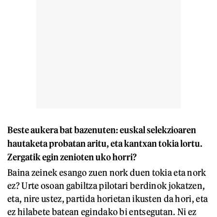
Beste aukera bat bazenuten: euskal selekzioaren
hautaketa probatan aritu, eta kantxan tokia lortu.
Zergatik egin zenioten uko horri?
Baina zeinek esango zuen nork duen tokia eta nork
ez? Urte osoan gabiltza pilotari berdinok jokatzen,
eta, nire ustez, partida horietan ikusten da hori, eta
ez hilabete batean egindako bi entsegutan. Ni ez