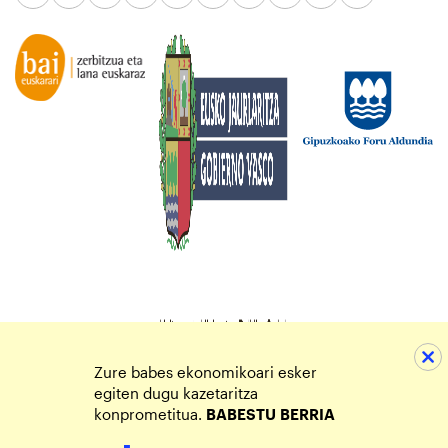
Zure babes ekonomikoari esker
egiten dugu kazetaritza
konprometitua.
BABESTU
BERRIA