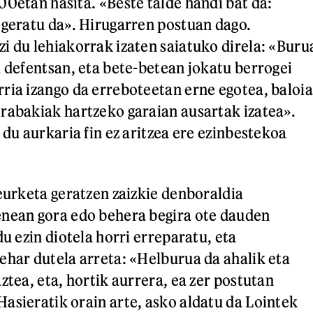
00etan hasita. «Beste talde handi bat da:
 geratu da». Hirugarren postuan dago.
i du lehiakorrak izaten saiatuko direla: «Buru
u defentsan, eta bete-betean jokatu berrogei
ria izango da erreboteetan erne egotea, baloia
rabakiak hartzeko garaian ausartak izatea».
 du aurkaria fin ez aritzea ere ezinbestekoa
neurketa geratzen zaizkie denboraldia
enean gora edo behera begira ote dauden
du ezin diotela horri erreparatu, eta
ehar dutela arreta: «Helburua da ahalik eta
ztea, eta, hortik aurrera, ea zer postutan
asieratik orain arte, asko aldatu da Lointek