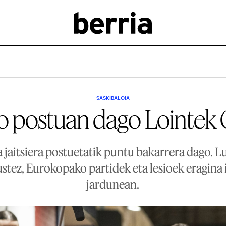
SASKIBALOIA
o postuan dago Lointek 
a jaitsiera postuetatik puntu bakarrera dago. 
ustez, Eurokopako partidek eta lesioek eragina 
jardunean.