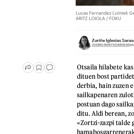
Lucas Fernandez Lointek Ger
ARITZ LOIOLA / FOKU
Zuriñe Iglesias Saras
2026KO MARTXOAREN 6A
05
Otsaila hilabete ka
dituen bost partide
derbia, hain zuzen e
sailkapenaren zulot
postuan dago sailka
ditu. Aldi berean, z
«Zortzi-zazpi talde
hamabosgarrenerako