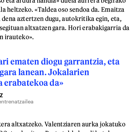
o eta ardura handia» duela aurrera begirako
la heltzeko. «Taldea oso sendoa da. Emaitza
, dena aztertzen dugu, autokritika egin, eta,
segituan altxatzen gara. Hori erabakigarria da
n irauteko».
i ematen diogu garrantzia, eta
 gara lanean. Jokalarien
 erabatekoa da»
Z
entrenatzailea
era altxatzeko. Valentziaren aurka jokatuko