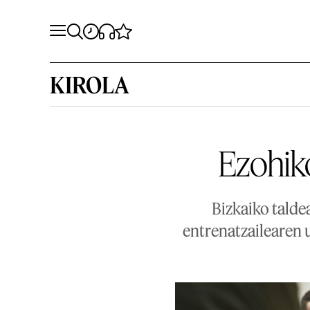
KIROLA
Ezohik
Bizkaiko talde
entrenatzailearen 