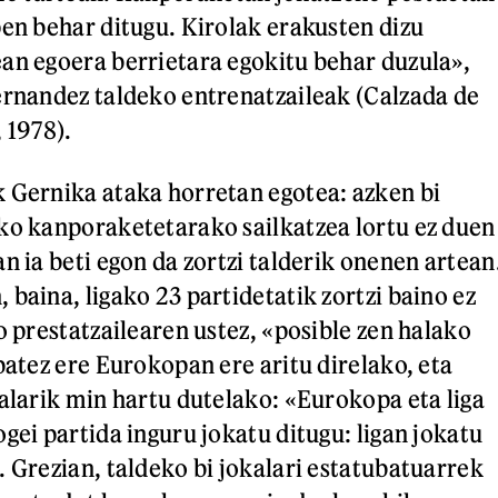
pen behar ditugu. Kirolak erakusten dizu
an egoera berrietara egokitu behar duzula»,
ernandez taldeko entrenatzaileak (Calzada de
 1978).
 Gernika ataka horretan egotea: azken bi
ko kanporaketetarako sailkatzea lortu ez duen
n ia beti egon da zortzi talderik onenen artean
baina, ligako 23 partidetatik zortzi baino ez
o prestatzailearen ustez, «posible zen halako
batez ere Eurokopan ere aritu direlako, eta
kalarik min hartu dutelako: «Eurokopa eta liga
gei partida inguru jokatu ditugu: ligan jokatu
. Grezian, taldeko bi jokalari estatubatuarrek