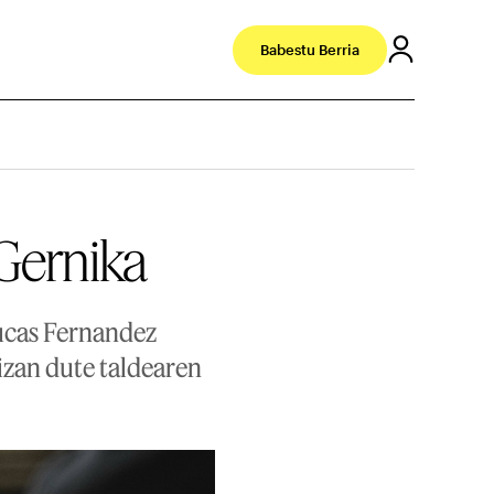
Babestu Berria
Gernika
Lucas Fernandez
izan dute taldearen