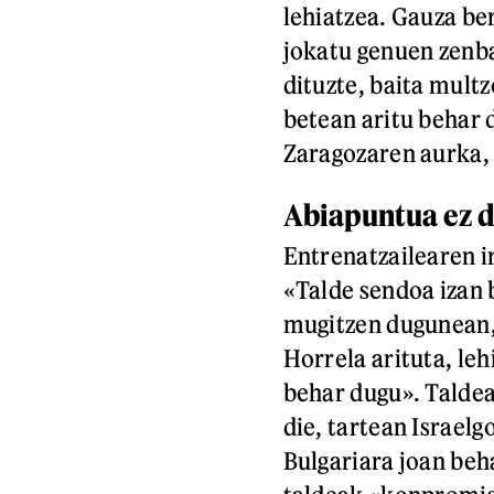
lehiatzea. Gauza be
jokatu genuen zenba
dituzte, baita multz
betean aritu behar 
Zaragozaren aurka, 
Abiapuntua ez 
Entrenatzailearen i
«Talde sendoa izan 
mugitzen dugunean,
Horrela arituta, le
behar dugu». Taldea
die, tartean Israel
Bulgariara joan beh