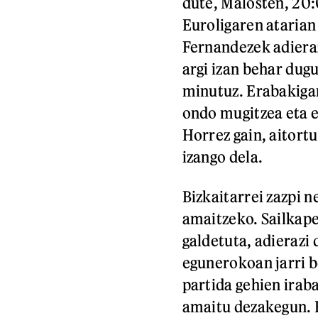
dute, Malosten, 20:
Euroligaren atarian
Fernandezek adieraz
argi izan behar dug
minutuz. Erabakigar
ondo mugitzea eta e
Horrez gain, aitortu
izango dela.
Bizkaitarrei zazpi 
amaitzeko. Sailkap
galdetuta, adierazi 
egunerokoan jarri b
partida gehien iraba
amaitu dezakegun. H