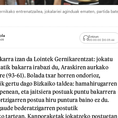
nikako entrenatzailea, jokalariei aginduak ematen, partida bat
ola
Entzun
:05
00:00:00
00:05:44
skarra izan da Lointek Gernikarentzat: jokatu
tatik bakarra irabazi du, Araskiren aurkako
re (93-61). Bolada txar horren ondorioz,
ik gertu dago Bizkaiko taldea: hamahirugarren
penean, eta jaitsiera postuak puntu bakarrera
ortzigarren postua hiru puntura baino ez du.
 gaude bederatzigarren postutik
 tartean. Kanporaketak jokatzeko postuetan