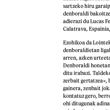
sartzeko hiru garai
denboraldi bakoitze
adierazi du Lucas F
Calatrava, Espainia,
Ezohikoa da Lointek
denboraldietan liga
arren, azken urteeta
Denboraldi honetan, 
ditu irabazi. Taldek
zerbait gertatzea», 
gainera, zenbait jo
kontatuz gero, berro
ohi ditugunak adina