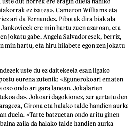
a uste dut horrek ere eragin duela nahiko
iakorrak ez izatea». Cameron Williams eta
iez ari da Fernandez. Pibotak dira biak ala
 Jankovicek ere min hartu zuen azaroan, eta
zen jokatu gabe. Angela Salvadoresek, berriz,
n min hartu, eta hiru hilabete egon zen jokatu
ndezek uste du ez daitekeela esan ligako
 postu eurena zutenik: «Egunerokoari ematen
a oso ondo ari gara lanean. Jokalarien
ekoa da». Jokoari dagokionez, zer gertatu den
Zaragoza, Girona eta halako talde handien aurk
zan duela. «Tarte batzuetan ondo aritu ginen
baina zaila da halako talde handien aurka