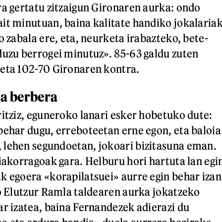
ra gertatu zitzaigun Gironaren aurka: ondo
it minutuan, baina kalitate handiko jokalaria
o zabala ere, eta, neurketa irabazteko, bete-
duzu berrogei minutuz». 85-63 galdu zuten
eta 102-70 Gironaren kontra.
da berbera
ritziz, eguneroko lanari esker hobetuko dute:
behar dugu, erreboteetan erne egon, eta baloia
 lehen segundoetan, jokoari bizitasuna eman.
hiakorragoak gara. Helburu hori hartuta lan egi
k egoera «korapilatsuei» aurre egin behar izan
go Elutzur Ramla taldearen aurka jokatzeko
ar izatea, baina Fernandezek adierazi du