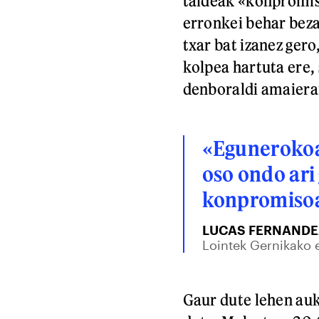
taldeak «konpromis
erronkei behar beza
txar bat izanez gero
kolpea hartuta ere, 
denboraldi amaiera
«Egunerokoar
oso ondo ari
konpromisoa
LUCAS FERNANDE
Lointek Gernikako 
Gaur dute lehen auk