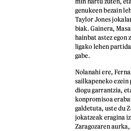
min hartu zuten, et
genukeen bezain leh
Taylor Jones jokalar
biak. Gainera, Masa
hainbat astez egon 
ligako lehen partida
gabe.
Nolanahi ere, Ferna
sailkapeneko ezein
diogu garrantzia, et
konpromisoa erabat
galdetuta, uste du 
jokatzeak eragina i
Zaragozaren aurka, 