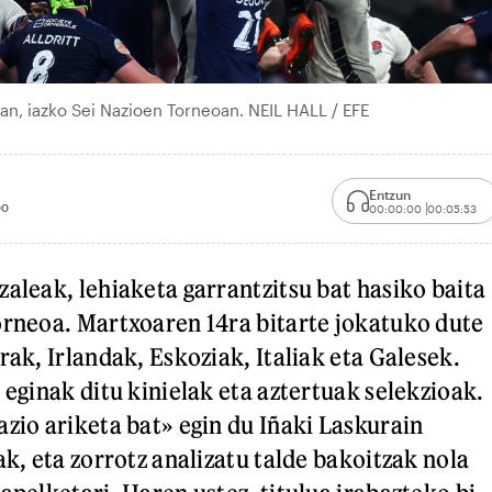
hian, iazko Sei Nazioen Torneoan. NEIL HALL / EFE
Entzun
00
00:00:00
00:05:53
zaleak, lehiaketa garrantzitsu bat hasiko baita
orneoa. Martxoaren 14ra bitarte jokatuko dute
rak, Irlandak, Eskoziak, Italiak eta Galesek.
 eginak ditu kinielak eta aztertuak selekzioak.
azio ariketa bat» egin du Iñaki Laskurain
ak, eta zorrotz analizatu talde bakoitzak nola