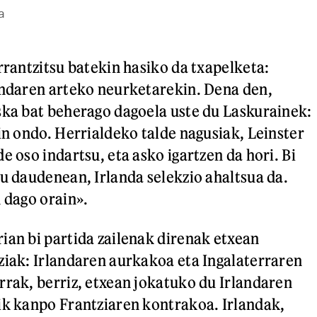
a
rrantzitsu batekin hasiko da txapelketa:
andaren arteko neurketarekin. Dena den,
ska bat beherago dagoela uste du Laskurainek:
in ondo. Herrialdeko talde nagusiak, Leinster
e oso indartsu, eta asko igartzen da hori. Bi
su daudenean, Irlanda selekzio ahaltsua da.
n dago orain».
ian bi partida zailenak direnak etxean
ziak: Irlandaren aurkakoa eta Ingalaterraren
rrak, berriz, etxean jokatuko du Irlandaren
ik kanpo Frantziaren kontrakoa. Irlandak,