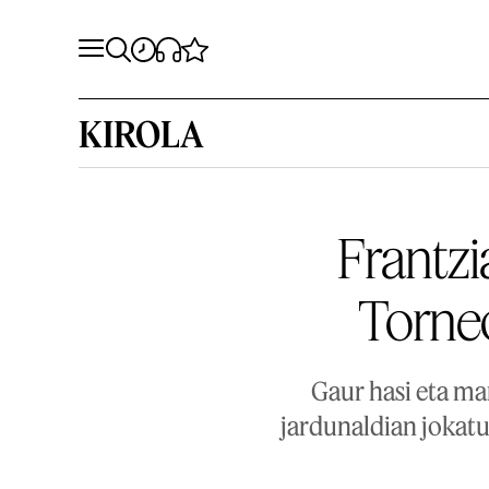
KIROLA
Frantzi
Torneo
Gaur hasi eta ma
jardunaldian jokatuk