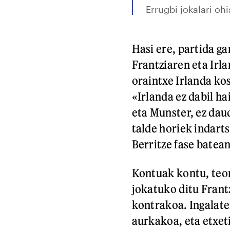
Errugbi jokalari ohi
Hasi ere, partida ga
Frantziaren eta Irl
oraintxe Irlanda ko
«Irlanda ez dabil ha
eta Munster, ez daud
talde horiek indart
Berritze fase batea
Kontuak kontu, teor
jokatuko ditu Frant
kontrakoa. Ingalate
aurkakoa, eta etxet