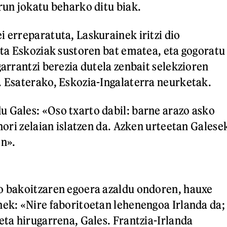
rrun jokatu beharko ditu biak.
i erreparatuta, Laskurainek iritzi dio
 eta Eskoziak sustoren bat ematea, eta gogoratu
garrantzi berezia dutela zenbait selekzioren
. Esaterako, Eskozia-Ingalaterra neurketak.
 Gales: «Oso txarto dabil: barne arazo asko
 hori zelaian islatzen da. Azken urteetan Galese
en».
o bakoitzaren egoera azaldu ondoren, hauxe
nek: «Nire faboritoetan lehenengoa Irlanda da;
eta hirugarrena, Gales. Frantzia-Irlanda