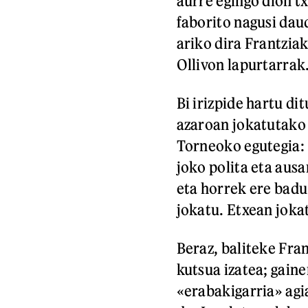
aurre egingo dion tx
faborito nagusi daud
ariko dira Frantzia
Ollivon lapurtarrak
Bi irizpide hartu di
azaroan jokatutako 
Torneoko egutegia: «
joko polita eta ausa
eta horrek ere badu
jokatu. Etxean joka
Beraz, baliteke Fran
kutsua izatea; gain
«erabakigarria» agi