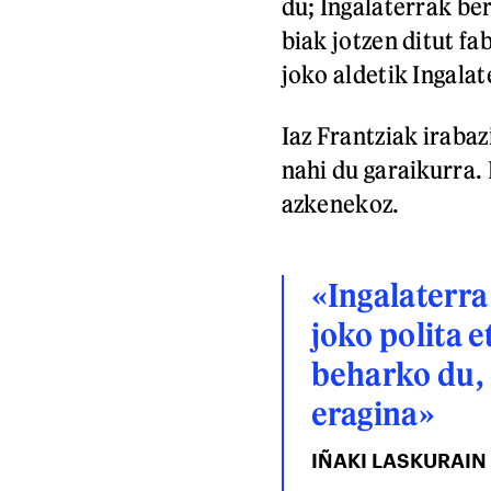
du; Ingalaterrak be
biak jotzen ditut fa
joko aldetik Ingalat
Iaz Frantziak irabaz
nahi du garaikurra.
azkenekoz.
«Ingalaterra 
joko polita e
beharko du, 
eragina»
IÑAKI LASKURAIN