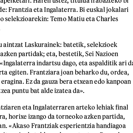
apelketari. Haren ustez, titulua irabazteko bi
e: Frantzia eta Ingalaterra. Bi euskal jokalari
ko selekzioarekin: Temo Matiu eta Charles
.
tu aintzat Laskurainek: batetik, selekzioek
azken partidak; eta, bestetik, Sei Nazioen
Ingalaterra indartsu dago, eta aspalditik ari d
rta egiten. Frantziara joan beharko du, ordea,
 eragina. Ez da gauza bera etxean edo kanpoan
tzea puntu bat alde izatea da».
tziaren eta Ingalaterraren arteko lehiak final
era, horixe izango da torneoko azken partida,
an. «Akaso Frantziak esperientzia handiagoa