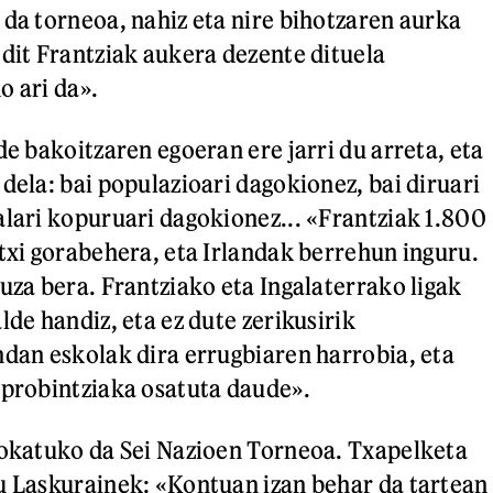
 da torneoa, nahiz eta nire bihotzaren aurka
 dit Frantziak aukera dezente dituela
o ari da».
de bakoitzaren egoeran ere jarri du arreta, eta
dela: bai populazioari dagokionez, bai diruari
alari kopuruari dagokionez... «Frantziak 1.800
utxi gorabehera, eta Irlandak berrehun inguru.
uza bera. Frantziako eta Ingalaterrako ligak
lde handiz, eta ez dute zerikusirik
ndan eskolak dira errugbiaren harrobia, eta
 probintziaka osatuta daude».
jokatuko da Sei Nazioen Torneoa. Txapelketa
u Laskurainek: «Kontuan izan behar da tartean