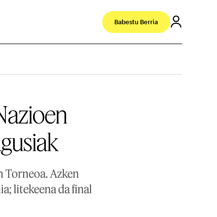
Babestu Berria
 Nazioen
agusiak
en Torneoa. Azken
a; litekeena da final