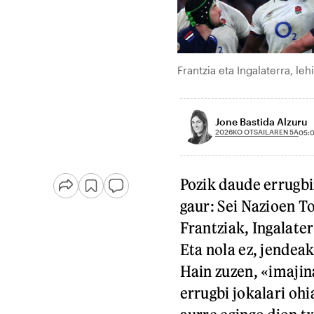
Frantzia eta Ingalaterra, le
Jone Bastida Alzuru
2026KO OTSAILAREN 5A
05:
Pozik daude errugbi
gaur: Sei Nazioen T
Frantziak, Ingalater
Eta nola ez, jendeak
Hain zuzen, «imajin
errugbi jokalari ohi