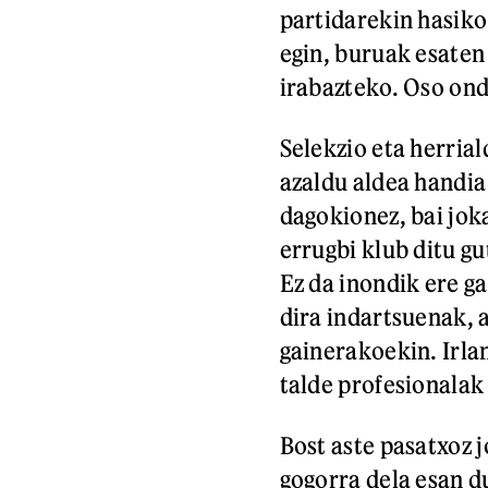
partidarekin hasiko
egin, buruak esaten
irabazteko. Oso ond
Selekzio eta herrial
azaldu aldea handia 
dagokionez, bai jok
errugbi klub ditu g
Ez da inondik ere ga
dira indartsuenak, a
gainerakoekin. Irla
talde profesionalak
Bost aste pasatxoz 
gogorra dela esan d