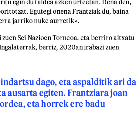
rritu egin du taldea azken urteetan. Dena den,
boritotzat. Egutegi onena Frantziak du, baina
erra jarriko nuke aurretik».
i zuen Sei Nazioen Torneoa, eta berriro altxatu
 Ingalaterrak, berriz, 2020an irabazi zuen
indartsu dago, eta aspalditik ari d
ta ausarta egiten. Frantziara joan
ordea, eta horrek ere badu