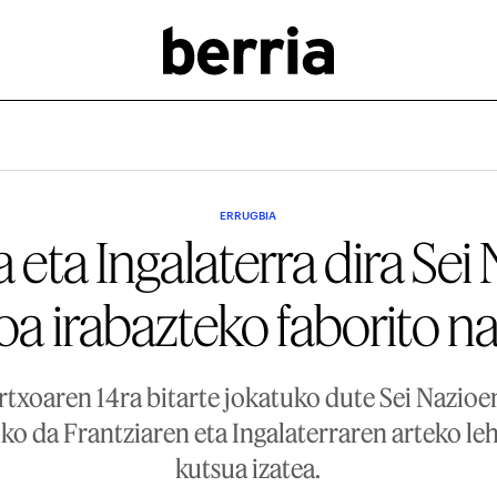
ERRUGBIA
a eta Ingalaterra dira Sei
a irabazteko faborito n
rtxoaren 14ra bitarte jokatuko dute Sei Nazio
o da Frantziaren eta Ingalaterraren arteko lehi
kutsua izatea.