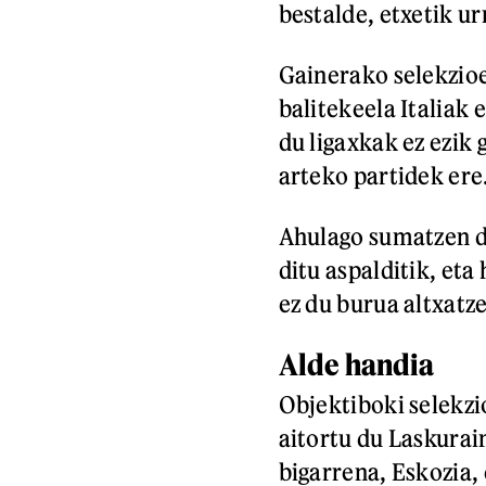
bestalde, etxetik u
Gainerako selekzioe
balitekeela Italiak
du ligaxkak ez ezik 
arteko partidek ere
Ahulago sumatzen du
ditu aspalditik, eta
ez du burua altxatz
Alde handia
Objektiboki selekzi
aitortu du Laskurai
bigarrena, Eskozia, 