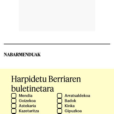
NABARMENDUAK
Harpidetu Berriaren
buletinetara
Mendia
Arratsaldekoa
Goizekoa
Badok
Astekaria
Kinka
Kazetaritza
Gipuzkoa