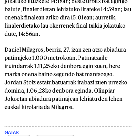
jokatuko lituzkete 14:18an; beste urrats bat egingo
balute, finalerdietan lehiatuko lirateke 14:39an; lau
onenak finalean ariko dira 15:01ean; aurretik,
finalerdietako lau okerrenek final txikia jokatuko
dute, 14:56an.
Daniel Milagros, berriz, 27. izan zen atzo abiadura
patinajeko 1.000 metrokoan. Patinatzaile
iruindarrak 1.11,25eko denbora egin zuen, bere
marka onena baino segundo bat mantsoago.
Jordan Stolz estatubatuarrak irabazi zuen urrezko
domina, 1.06,28ko denbora eginda. Olinpiar
Jokoetan abiadura patinajean lehiatu den lehen
euskal kirolaria da Milagros.
GAIAK