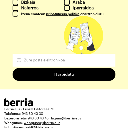
Bizkaia
Araba
Nafarroa
Iparraldea
Izena ematean
pribatutasun politika
onartzen duzu.
Berria.eus - Euskal Editorea SM
Telefonoa: 943 30 40 30
Bezero arreta: 943 30 43 45 | laguna@berria.eus
Webgunea:
webgunea@berria.eus
Publizitatea:
publi@bidera.eus