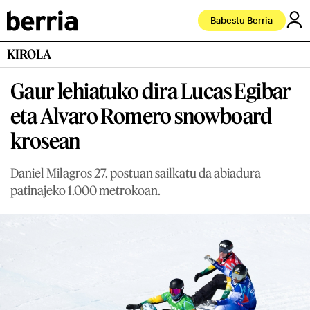
Babestu Berria
KIROLA
Gaur lehiatuko dira Lucas Egibar
eta Alvaro Romero snowboard
krosean
Daniel Milagros 27. postuan sailkatu da abiadura
patinajeko 1.000 metrokoan.