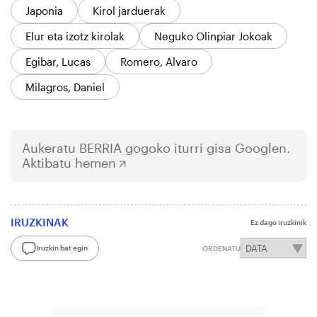
Japonia
Kirol jarduerak
Elur eta izotz kirolak
Neguko Olinpiar Jokoak
Egibar, Lucas
Romero, Alvaro
Milagros, Daniel
Aukeratu
BERRIA
gogoko iturri gisa Googlen.
Aktibatu hemen
IRUZKINAK
Ez dago iruzkinik
Iruzkin bat egin
ORDENATU