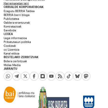
Harremanetan jarri
ORRIALDE KORPORATIBOAK
Ezagutu BERRIA Taldea
BERRIA berri bloga
Publizitatea
Galdera-erantzunak
Kontratazioak
Sarebide
LEGEA
Lege informazioa
Pribatutasun politika
Cookieak
cc Lizentzia
Kanal etikoa
BESTELAKO ZERBITZUAK
Bidera zerbitzuak
Midas Media
JARRAITU