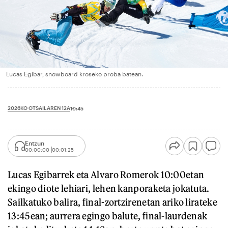
Lucas Egibar, snowboard kroseko proba batean.
2026KO OTSAILAREN 12A
10:45
Entzun
00:00:00
00:01:25
Lucas Egibarrek eta Alvaro Romerok 10:00etan
ekingo diote lehiari, lehen kanporaketa jokatuta.
Sailkatuko balira, final-zortzirenetan ariko lirateke
13:45ean; aurrera egingo balute, final-laurdenak