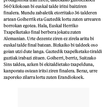
560 kilokoan bi euskal talde iritsi baitziren
finalera. Mundu zabaletik etorritako 36 talderen
artean Goiherrik eta Gaztedik lortu zuten urrearen
borrokan egotea. Hala, Euskal Herriko
Txapelketako final berbera jokatu zuten
Alemanian. Urte dezente ziren ez zirela aritu bi
euskal talde final batean. Bizkaiko bi taldeek oso
goian utzi dute langa. Gaztedik txapelketako tiraldi
guztiak irabazi zituen. Goiherri, berriz, Suitzako
Sins taldea, azken bi ekitaldietako txapelduna,
kanporatu ostean iritsi ziren finalera. Beraz, urre
zaporeko zilarra lortu zuten Erandiokoek.