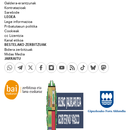
Galdera-erantzunak
Kontratazioak
Sarebide
LEGEA
Lege informazioa
Pribatutasun politika
Cookieak
cc Lizentzia
Kanal etikoa
BESTELAKO ZERBITZUAK
Bidera zerbitzuak
Midas Media
JARRAITU