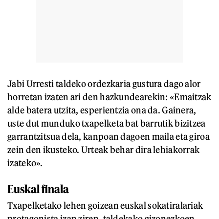
Jabi Urresti taldeko ordezkaria gustura dago alor
horretan izaten ari den hazkundearekin: «Emaitzak
alde batera utzita, esperientzia ona da. Gainera,
uste dut munduko txapelketa bat barrutik bizitzea
garrantzitsua dela, kanpoan dagoen maila eta giroa
zein den ikusteko. Urteak behar dira lehiakorrak
izateko».
Euskal finala
Txapelketako lehen goizean euskal sokatiralariak
protagonista izan ziren, taldekako gizonezkoen