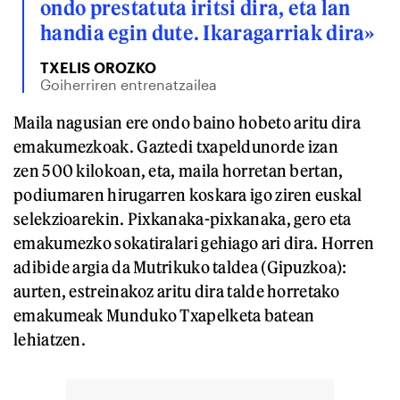
ondo prestatuta iritsi dira, eta lan
handia egin dute. Ikaragarriak dira»
TXELIS OROZKO
Goiherriren entrenatzailea
Maila nagusian ere ondo baino hobeto aritu dira
emakumezkoak. Gaztedi txapeldunorde izan
zen 500 kilokoan, eta, maila horretan bertan,
podiumaren hirugarren koskara igo ziren euskal
selekzioarekin. Pixkanaka-pixkanaka, gero eta
emakumezko sokatiralari gehiago ari dira. Horren
adibide argia da Mutrikuko taldea (Gipuzkoa):
aurten, estreinakoz aritu dira talde horretako
emakumeak Munduko Txapelketa batean
lehiatzen.