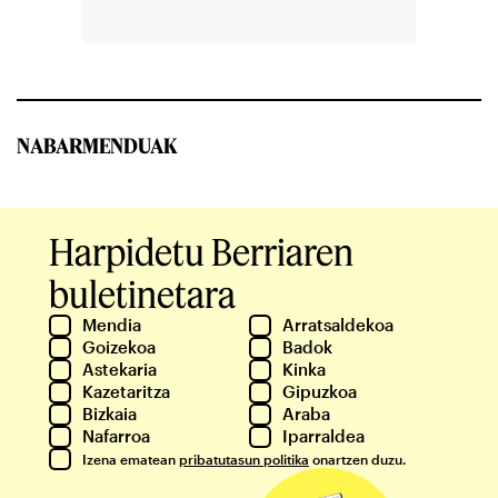
NABARMENDUAK
Harpidetu Berriaren
buletinetara
Mendia
Arratsaldekoa
Goizekoa
Badok
Astekaria
Kinka
Kazetaritza
Gipuzkoa
Bizkaia
Araba
Nafarroa
Iparraldea
Izena ematean
pribatutasun politika
onartzen duzu.