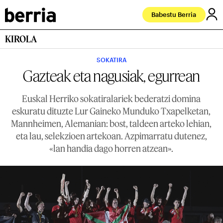
Babestu Berria
KIROLA
SOKATIRA
Gazteak eta nagusiak, egurrean
Euskal Herriko sokatiralariek bederatzi domina
eskuratu dituzte Lur Gaineko Munduko Txapelketan,
Mannheimen, Alemanian: bost, taldeen arteko lehian,
eta lau, selekzioen artekoan. Azpimarratu dutenez,
«lan handia dago horren atzean».