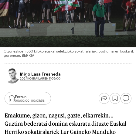
Gizonezkoen 560 kiloko euskal selekzioko sokatiralariak, podiumaren koskarik
gorenean. BERRIA
Iñigo Lasa Fresneda
2024KO IRAILAREN 11
05:00
Entzun
00:00:00
00:05:58
Emakume, gizon, nagusi, gazte, elkarrekin...
Guztira bederatzi domina eskuratu dituzte Euskal
Herriko sokatiralariek Lur Gaineko Munduko