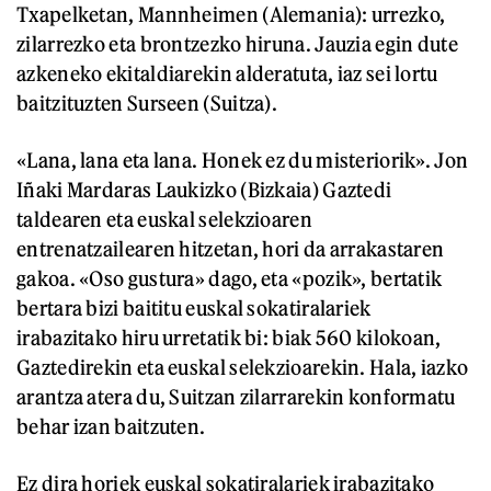
Txapelketan, Mannheimen (Alemania): urrezko,
zilarrezko eta brontzezko hiruna. Jauzia egin dute
azkeneko ekitaldiarekin alderatuta, iaz sei lortu
baitzituzten Surseen (Suitza).
«Lana, lana eta lana. Honek ez du misteriorik». Jon
Iñaki Mardaras Laukizko (Bizkaia) Gaztedi
taldearen eta euskal selekzioaren
entrenatzailearen hitzetan, hori da arrakastaren
gakoa. «Oso gustura» dago, eta «pozik», bertatik
bertara bizi baititu euskal sokatiralariek
irabazitako hiru urretatik bi: biak 560 kilokoan,
Gaztedirekin eta euskal selekzioarekin. Hala, iazko
arantza atera du, Suitzan zilarrarekin konformatu
behar izan baitzuten.
Ez dira horiek euskal sokatiralariek irabazitako