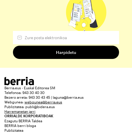
Berria.eus - Euskal Editorea SM
Telefonoa: 943 30 40 30
Bezero arreta: 943 30 43 45 | laguna@berria.eus
Webgunea:
webgunea@berria.eus
Publizitatea:
publi@bidera.eus
Harremanetan jarri
ORRIALDE KORPORATIBOAK
Ezagutu BERRIA Taldea
BERRIA berri bloga
Publizitatea