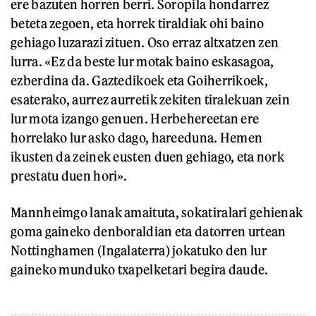
ere bazuten horren berri. Soropila hondarrez
beteta zegoen, eta horrek tiraldiak ohi baino
gehiago luzarazi zituen. Oso erraz altxatzen zen
lurra. «Ez da beste lur motak baino eskasagoa,
ezberdina da. Gaztedikoek eta Goiherrikoek,
esaterako, aurrez aurretik zekiten tiralekuan zein
lur mota izango genuen. Herbehereetan ere
horrelako lur asko dago, hareeduna. Hemen
ikusten da zeinek eusten duen gehiago, eta nork
prestatu duen hori».
Mannheimgo lanak amaituta, sokatiralari gehienak
goma gaineko denboraldian eta datorren urtean
Nottinghamen (Ingalaterra) jokatuko den lur
gaineko munduko txapelketari begira daude.