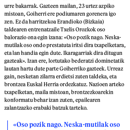
urre bakarrak. Gazteen mailan, 23 urtez azpiko
mistoan, Goiherri ere podiumaren gorenera igo
zen. Ez da harritzekoa Erandioko (Bizkaia)
taldearen entrenatzaile Txelis Orozkok oso
balorazio ona egin izana: «Oso pozik nago. Neska-
mutilak oso ondo prestatuta iritsi dira txapelketara,
eta lan handia egin dute. Ikaragarriak dira ditugun
gazteak». Izan ere, lortutako bederatzi dominetatik
lautan hartu dute parte Goiherriko gazteek. Urreaz
gain, nesketan zilarra erdietsi zuten taldeka, eta
brontzea Euskal Herria ordezkatuz. Nazioen arteko
txapelketan, maila mistoan, brontzezkoarekin
konformatu behar izan zuten, epailearen
zalantzazko erabaki batzuk tarteko.
«Oso pozik nago. Neska-mutilak oso