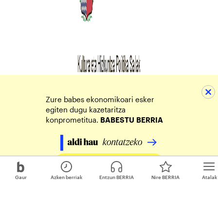
Zure babes ekonomikoari esker
egiten dugu kazetaritza
konprometitua.
BABESTU
BERRIA
Egin zure ekarpena
Gaur
Azken berriak
Entzun BERRIA
Nire BERRIA
Atalak