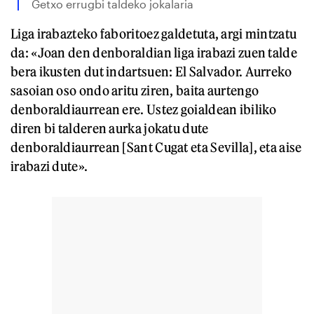
Getxo errugbi taldeko jokalaria
Liga irabazteko faboritoez galdetuta, argi mintzatu
da: «Joan den denboraldian liga irabazi zuen talde
bera ikusten dut indartsuen: El Salvador. Aurreko
sasoian oso ondo aritu ziren, baita aurtengo
denboraldiaurrean ere. Ustez goialdean ibiliko
diren bi talderen aurka jokatu dute
denboraldiaurrean [Sant Cugat eta Sevilla], eta aise
irabazi dute».