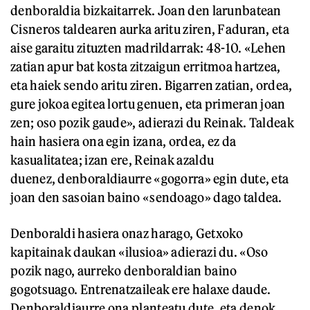
denboraldia bizkaitarrek. Joan den larunbatean
Cisneros taldearen aurka aritu ziren, Faduran, eta
aise garaitu zituzten madrildarrak: 48-10. «Lehen
zatian apur bat kosta zitzaigun erritmoa hartzea,
eta haiek sendo aritu ziren. Bigarren zatian, ordea,
gure jokoa egitea lortu genuen, eta primeran joan
zen; oso pozik gaude», adierazi du Reinak. Taldeak
hain hasiera ona egin izana, ordea, ez da
kasualitatea; izan ere, Reinak azaldu
duenez, denboraldiaurre «gogorra» egin dute, eta
joan den sasoian baino «sendoago» dago taldea.
Denboraldi hasiera onaz harago, Getxoko
kapitainak daukan «ilusioa» adierazi du. «Oso
pozik nago, aurreko denboraldian baino
gogotsuago. Entrenatzaileak ere halaxe daude.
Denboraldiaurre ona planteatu dute, eta denok