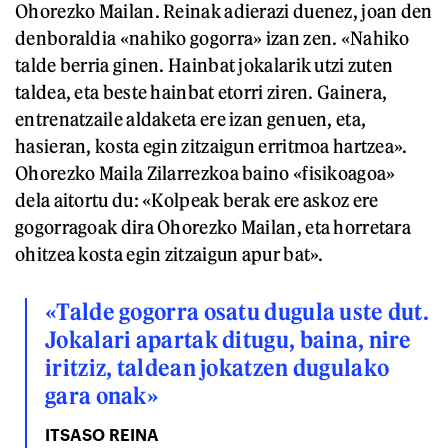
Ohorezko Mailan. Reinak adierazi duenez, joan den
denboraldia «nahiko gogorra» izan zen. «Nahiko
talde berria ginen. Hainbat jokalarik utzi zuten
taldea, eta beste hainbat etorri ziren. Gainera,
entrenatzaile aldaketa ere izan genuen, eta,
hasieran, kosta egin zitzaigun erritmoa hartzea».
Ohorezko Maila Zilarrezkoa baino «fisikoagoa»
dela aitortu du: «Kolpeak berak ere askoz ere
gogorragoak dira Ohorezko Mailan, eta horretara
ohitzea kosta egin zitzaigun apur bat».
«Talde gogorra osatu dugula uste dut.
Jokalari apartak ditugu, baina, nire
iritziz, taldean jokatzen dugulako
gara onak»
ITSASO REINA