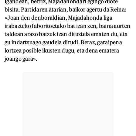
Igandean, berriz, Majadahondari egingo diote
bisita. Partidaren atarian, baikor agertu da Reina:
«Joan den denboraldian, Majadahonda liga
irabazteko faboritoetako bat izan zen, baina aurten
taldean arazo batzuk izan dituztela ematen du, eta
gu indartsuago gaudela dirudi. Beraz, garaipena
lortzea posible ikusten dugu, eta dena ematera
joango gara».