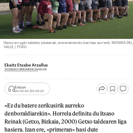
Getxo errugbi taldeko jokalariak, entrenamendu bat hasi aurretik. MONIKA DEL
VALLE / FOKU
Ekaitz Etxabe Arzallus
2025EKO URRIAREN 3A
05:05
Entzun
00:00:00
00:05:23
«Ez du batere zerikusirik aurreko
denboraldiarekin». Horrela definitu du Itsaso
Reinak (Getxo, Bizkaia, 2000) Getxo taldearen liga
hasiera. Izan ere, «primeran» hasi dute