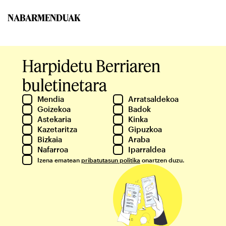
NABARMENDUAK
Harpidetu Berriaren
buletinetara
Mendia
Arratsaldekoa
Goizekoa
Badok
Astekaria
Kinka
Kazetaritza
Gipuzkoa
Bizkaia
Araba
Nafarroa
Iparraldea
Izena ematean
pribatutasun politika
onartzen duzu.