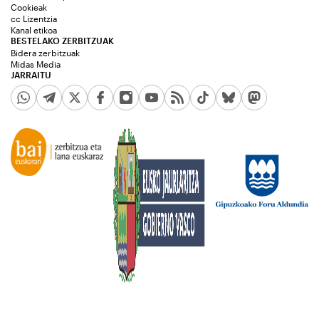
Cookieak
cc Lizentzia
Kanal etikoa
BESTELAKO ZERBITZUAK
Bidera zerbitzuak
Midas Media
JARRAITU