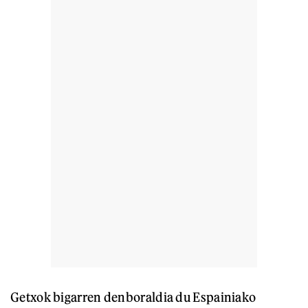
Getxok bigarren denboraldia du Espainiako