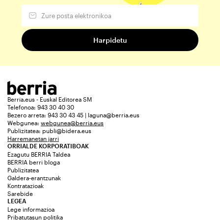
Berria.eus - Euskal Editorea SM
Telefonoa: 943 30 40 30
Bezero arreta: 943 30 43 45 | laguna@berria.eus
Webgunea:
webgunea@berria.eus
Publizitatea:
publi@bidera.eus
Harremanetan jarri
ORRIALDE KORPORATIBOAK
Ezagutu BERRIA Taldea
BERRIA berri bloga
Publizitatea
Galdera-erantzunak
Kontratazioak
Sarebide
LEGEA
Lege informazioa
Pribatutasun politika