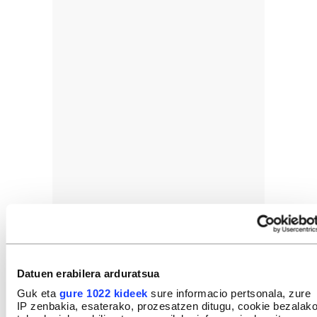
Datuen erabilera arduratsua
Guk eta
gure 1022 kideek
sure informacio pertsonala, zure
IP zenbakia, esaterako, prozesatzen ditugu, cookie bezalak