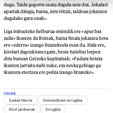
dugu. Talde gogorra osatu dugula uste dut. Jokalari
apartak ditugu, baina, nire iritziz, taldean jokatzen
dugulako gara onak».
Liga irabazteko helburua oraindik ere «apur bat
zaila» ikusten du Reinak, baina finala jokatzea bera
ere «ederra» izango litzatekeela esan du. Hala ere,
kirolari dagozkionez gain, beste hainbat lorpen
ditu buruan Getxoko kapitainak: «Fadura beteta
ikusten jarraitu nahi nuke, eta neska gehiago gu
ikustera etortzea ere polita izango litzateke».
GAIAK
Euskal Herria
Gizonezkoen errugbia
Kirol jarduerak
Errugbia