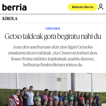
Babestu Berria
KIROLA
ERRUGBIA
Getxo taldeak gora begiratu nahi du
Joan den asteburuan ekin zion ligari Getxoko
emakumezkoen taldeak, eta Cisnerosi irabazi zion.
Itsaso Reina taldeko kapitainak azaldu duenez,
helburua finalerdietara iristea da.