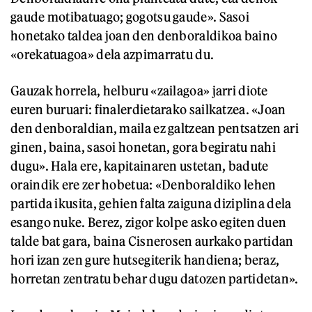
gaude motibatuago; gogotsu gaude». Sasoi
honetako taldea joan den denboraldikoa baino
«orekatuagoa» dela azpimarratu du.
Gauzak horrela, helburu «zailagoa» jarri diote
euren buruari: finalerdietarako sailkatzea. «Joan
den denboraldian, maila ez galtzean pentsatzen ari
ginen, baina, sasoi honetan, gora begiratu nahi
dugu». Hala ere, kapitainaren ustetan, badute
oraindik ere zer hobetua: «Denboraldiko lehen
partida ikusita, gehien falta zaiguna diziplina dela
esango nuke. Berez, zigor kolpe asko egiten duen
talde bat gara, baina Cisnerosen aurkako partidan
hori izan zen gure hutsegiterik handiena; beraz,
horretan zentratu behar dugu datozen partidetan».