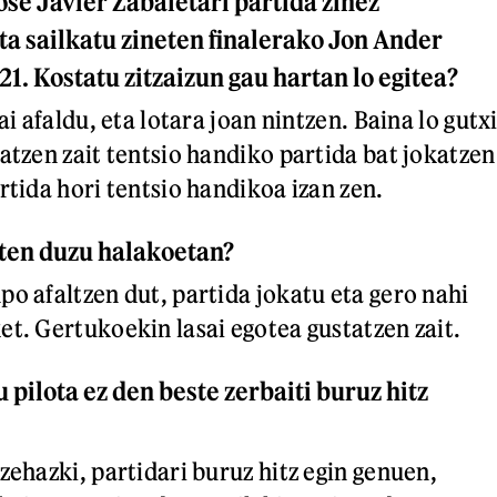
Jose Javier Zabaletari partida zinez
ta sailkatu zineten finalerako Jon Ander
-21. Kostatu zitzaizun gau hartan lo egitea?
ai afaldu, eta lotara joan nintzen. Baina lo gutx
atzen zait tentsio handiko partida bat jokatzen
rtida hori tentsio handikoa izan zen.
iten duzu halakoetan?
po afaltzen dut, partida jokatu eta gero nahi
et. Gertukoekin lasai egotea gustatzen zait.
 pilota ez den beste zerbaiti buruz hitz
zehazki, partidari buruz hitz egin genuen,