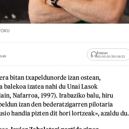
 FOKU
Entzun
0:30
00:00:00
00:08:22
ra bitan txapeldunorde izan ostean,
a balekoa izatea nahi du Unai Lasok
ain, Nafarroa, 1997). Irabaziko balu, hiru
eldun izan den bederatzigarren pilotaria
lusio handia pizten dit hori lortzeak», azaldu du