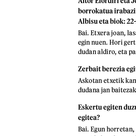
Aitor Elordiri eta 
borrokatua irabazi
Albisu eta biok: 22
Bai. Etxera joan, las
egin nuen. Hori gert
dudan aldiro, eta pa
Zerbait berezia eg
Askotan etxetik kan
dudana jan baitezak
Eskertu egiten duzu
egitea?
Bai. Egun horretan, 