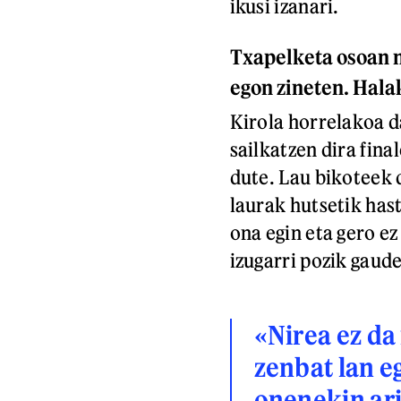
ikusi izanari.
Txapelketa osoan n
egon zineten. Hala
Kirola horrelakoa d
sailkatzen dira fina
dute. Lau bikoteek 
laurak hutsetik has
ona egin eta gero ez
izugarri pozik gaude
«Nirea ez da
zenbat lan e
onenekin ar