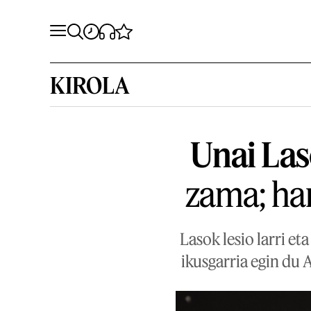
KIROLA
Unai Las
zama; har
Lasok lesio larri et
ikusgarria egin du 