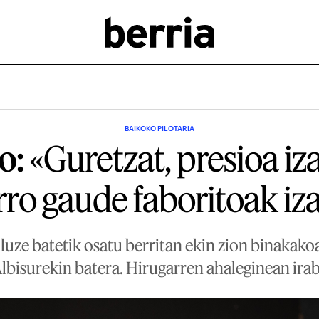
BAIKOKO PILOTARIA
o:
«Guretzat, presioa iz
ro gaude faboritoak iz
a luze batetik osatu berritan ekin zion binakako
Albisurekin batera. Hirugarren ahaleginean irab