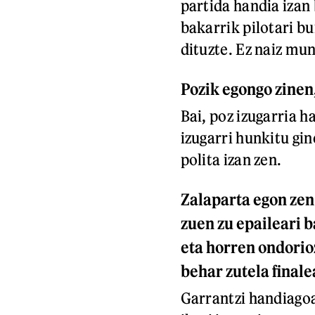
partida handia izan 
bakarrik pilotari b
dituzte. Ez naiz mu
Pozik egongo zinen,
Bai, poz izugarria 
izugarri hunkitu gin
polita izan zen.
Zalaparta egon zen
zuen zu epaileari 
eta horren ondorioz
behar zutela finale
Garrantzi handiagoa