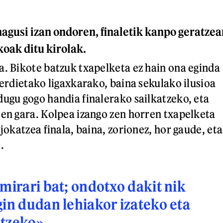
agusi izan ondoren, finaletik kanpo geratzea
koak ditu kirolak.
a. Bikote batzuk txapelketa ez hain ona eginda
lerdietako ligaxkarako, baina sekulako ilusioa
dugu gogo handia finalerako sailkatzeko, eta
ten gara. Kolpea izango zen horren txapelketa
 jokatzea finala, baina, zorionez, hor gaude, eta
.
 mirari bat; ondotxo dakit nik
gin dudan lehiakor izateko eta
itzeko»