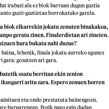
dut irabazi ala ez biok barruan dugun guztia
anto guzti-guztietan borrokatuko garela.
a biok elkarrekin jokatu zenuten binakakoa,
anpo geratu zinen. Finalerdietan ari zineten.
zaizuen hura bukatu nahi duzue?
 baina, lehenik, finala jokatu aurreko egunez
i gara: gozatzen ari gara.
e batetik osatu berritan ekin zenion
 ikusgarri aritu zara. Espero zenuen horren
bainituen eta ondo prestatuta bainengoen.
ure buruarengan. Pozik nago egin dudan