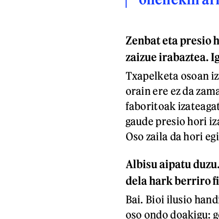
Zenbat eta presio 
zaizue irabaztea. I
Txapelketa osoan iz
orain ere ez da zam
faboritoak izateagat
gaude presio hori i
Oso zaila da hori eg
Albisu aipatu duzu
dela hark berriro f
Bai. Bioi ilusio han
oso ondo doakigu: g