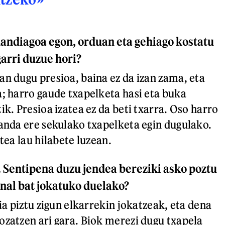
handiagoa egon, orduan eta gehiago kostatu
garri duzue hori?
an dugu presioa, baina ez da izan zama, eta
a; harro gaude txapelketa hasi eta buka
ik. Presioa izatea ez da beti txarra. Oso harro
zanda ere sekulako txapelketa egin dugulako.
itea lau hilabete luzean.
. Sentipena duzu jendea bereziki asko poztu
inal bat jokatuko duelako?
dia piztu zigun elkarrekin jokatzeak, eta dena
ozatzen ari gara. Biok merezi dugu txapela