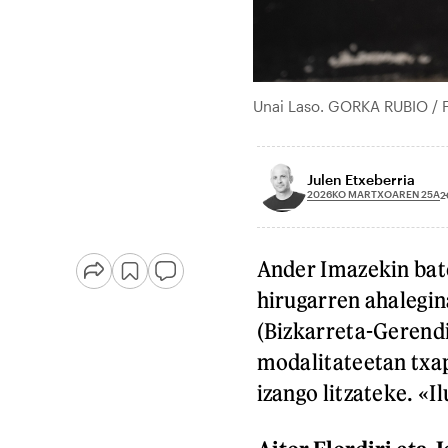
Unai Laso. GORKA RUBIO /
Julen Etxeberria
2026KO MARTXOAREN 25A
2
Ander Imazekin bate
hirugarren ahalegin
(Bizkarreta-Gerendi
modalitateetan txap
izango litzateke. «I