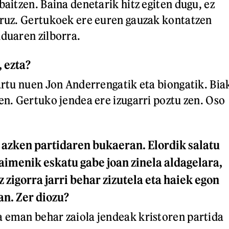
baitzen. Baina denetarik hitz egiten dugu, ez
uruz. Gertukoek ere euren gauzak kontatzen
nduaren zilborra.
 ezta?
hartu nuen Jon Anderrengatik eta biongatik. Bia
en. Gertuko jendea ere izugarri poztu zen. Oso
 azken partidaren bukaeran. Elordik salatu
baimenik eskatu gabe joan zinela aldagelara,
 zigorra jarri behar zizutela eta haiek egon
an. Zer diozu?
 eman behar zaiola jendeak kristoren partida