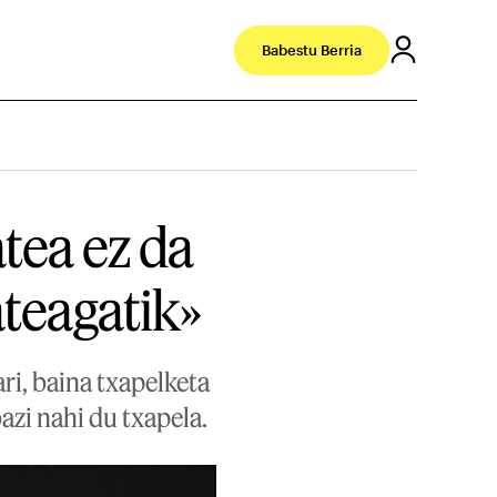
Babestu Berria
atea ez da
ateagatik»
ari, baina txapelketa
azi nahi du txapela.