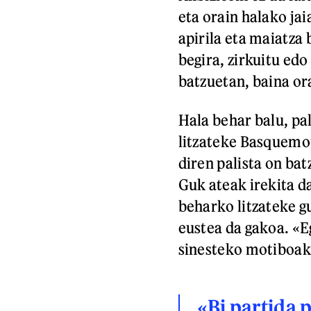
eta orain halako ja
apirila eta maiatza
begira, zirkuitu edo
batzuetan, baina ora
Hala behar balu, pa
litzateke Basquemot
diren palista on bat
Guk ateak irekita d
beharko litzateke g
eustea da gakoa. «E
sinesteko motiboak
«Bi partida p