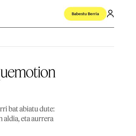
Babestu Berria
squemotion
ri bat abiatu dute:
 aldia, eta aurrera