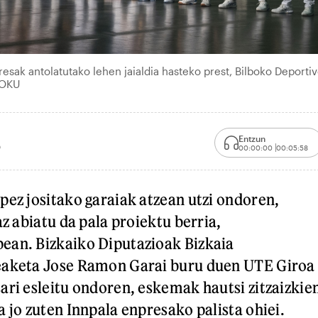
esak antolatutako lehen jaialdia hasteko prest, Bilboko Deporti
FOKU
Entzun
0
00:00:00
00:05:58
pez jositako garaiak atzean utzi ondoren,
az abiatu da pala proiektu berria,
ean. Bizkaiko Diputazioak Bizkaia
eaketa Jose Ramon Garai buru duen UTE Giroa
ari esleitu ondoren, eskemak hautsi zitzaizkie
 jo zuten Innpala enpresako palista ohiei.