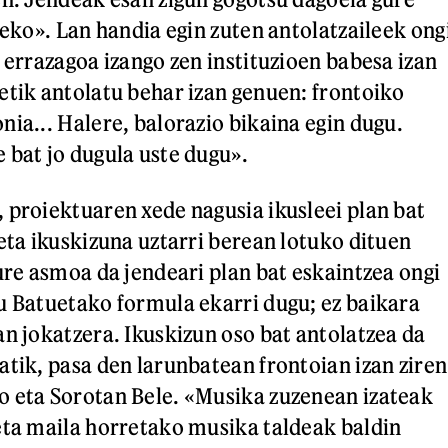
teko». Lan handia egin zuten antolatzaileek ong
 errazagoa izango zen instituzioen babesa izan
etik antolatu behar izan genuen: frontoiko
nia... Halere, balorazio bikaina egin dugu.
 bat jo dugula uste dugu».
 proiektuaren xede nagusia ikusleei plan bat
eta ikuskizuna uztarri berean lotuko dituen
ure asmoa da jendeari plan bat eskaintzea ongi
u Batuetako formula ekarri dugu; ez baikara
an jokatzera. Ikuskizun oso bat antolatzea da
atik, pasa den larunbatean frontoian izan ziren
 eta Sorotan Bele. «Musika zuzenean izateak
eta maila horretako musika taldeak baldin