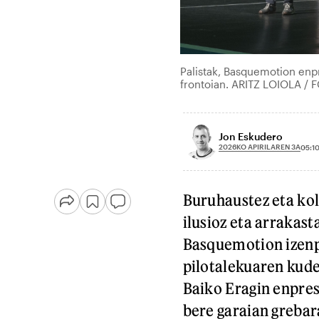
Palistak, Basquemotion enpr
frontoian. ARITZ LOIOLA / 
Jon Eskudero
2026KO APIRILAREN 3A
05:1
Buruhaustez eta kol
ilusioz eta arrakast
Basquemotion izenp
pilotalekuaren kud
Baiko Eragin enpres
bere garaian grebara