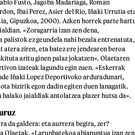
ablo Fusto, Jagoba Madariaga, Roman
on, Ibai Perez, Asier del Rio, Iñaki Urrutia et
tia, Gipuzkoa, 2000). Azken horrek parte hart
ialdian. «Zoragarria izan zen dena,
 palistok ez geundela nahi bezala entrenatuta,
it atera ziren, eta batez ere jendearen beroa
kituta aritu ginen palaz jokatzen». Olaetaren
ortivon izateak lagundu egin zuen. «Eskerrak
de Iñaki Lopez Deportivoko arduradunari,
ota bizirik egon dadin egiten duen lanagatik.
 halako jaialdiak antolatzea plazer hutsa da».
uruz
ra da galdera: eta aurrera begira, zer?
lta Olaetak. «Larunbatekoa abiapuntua izan zen