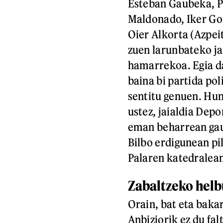
Esteban Gaubeka, P
Maldonado, Iker Gord
Oier Alkorta (Azpei
zuen larunbateko ja
hamarrekoa. Egia da
baina bi partida pol
sentitu genuen. Hun
ustez, jaialdia Dep
eman beharrean gau
Bilbo erdigunean pil
Palaren katedralean
Zabaltzeko helb
Orain, bat eta bakar
Anbiziorik ez du fa