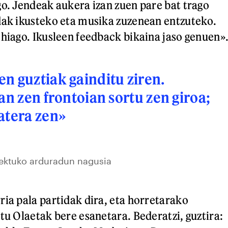
go. Jendeak aukera izan zuen pare bat trago
dak ikusteko eta musika zuzenean entzuteko.
ehiago. Ikusleen feedback bikaina jaso genuen»
n guztiak gainditu ziren.
an zen frontoian sortu zen giroa;
atera zen»
ektuko arduradun nagusia
ria pala partidak dira, eta horretarako
tu Olaetak bere esanetara. Bederatzi, guztira: