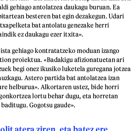
ialdi gehiago antolatzea daukagu buruan. Ea
 bitartean besteren bat egin dezakegun. Udari
 txapelketa bat antolatu genezake herri
indik ez daukagu ezer itxita».
lista gehiago kontratatzeko moduan izango
ion proiektua. «Badakigu afizionatuetan ari
zuek begi onez ikusiko luketela guregana jotzea
auzkagu. Astero partida bat antolatzea izan
ure helburua». Alkortaren ustez, bide horri
gonkortzea lortu behar dugu, eta horretan
 baditugu. Gogotsu gaude».
olit atera ziren, eta batez ere