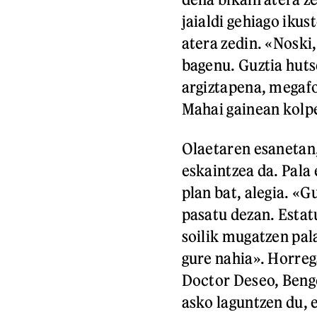
jaialdi gehiago ikus
atera zedin. «Noski,
bagenu. Guztia huts
argiztapena, megafo
Mahai gainean kolpe
Olaetaren esanetan,
eskaintzea da. Pala 
plan bat, alegia. «G
pasatu dezan. Estat
soilik mugatzen pal
gure nahia». Horreg
Doctor Deseo, Bengo
asko laguntzen du, 