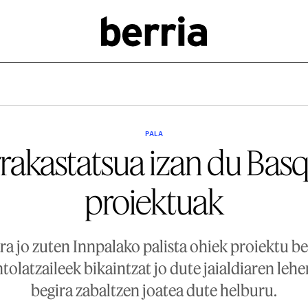
PALA
rrakastatsua izan du Ba
proiektuak
ra jo zuten Innpalako palista ohiek proiektu ber
latzaileek bikaintzat jo dute jaialdiaren lehen
begira zabaltzen joatea dute helburu.