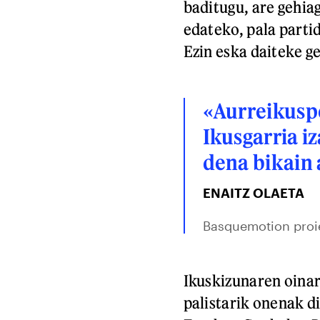
baditugu, are gehia
edateko, pala parti
Ezin eska daiteke g
«Aurreikuspe
Ikusgarria iz
dena bikain 
ENAITZ OLAETA
Basquemotion proi
Ikuskizunaren oinar
palistarik onenak di