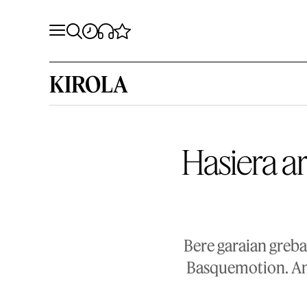
KIROLA
Hasiera a
Bere garaian greba
Basquemotion. Anto