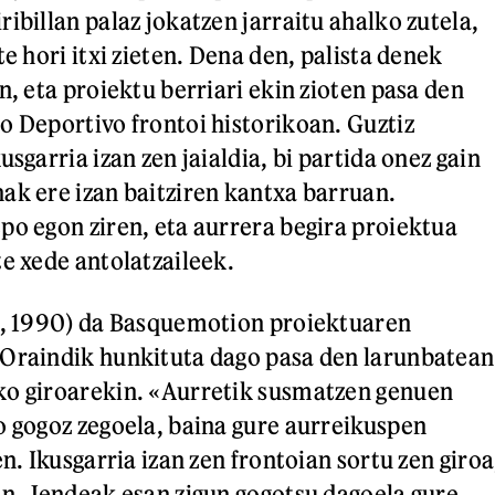
ibillan palaz jokatzen jarraitu ahalko zutela,
te hori itxi zieten. Dena den, palista denek
n, eta proiektu berriari ekin zioten pasa den
o Deportivo frontoi historikoan. Guztiz
usgarria izan zen jaialdia, bi partida onez gain
ak ere izan baitziren kantxa barruan.
po egon ziren, eta aurrera begira proiektua
te xede antolatzaileek.
o, 1990) da Basquemotion proiektuaren
 Oraindik hunkituta dago pasa den larunbatean
ko giroarekin. «Aurretik susmatzen genuen
o gogoz zegoela, baina gure aurreikuspen
en. Ikusgarria izan zen frontoian sortu zen giroa
en. Jendeak esan zigun gogotsu dagoela gure