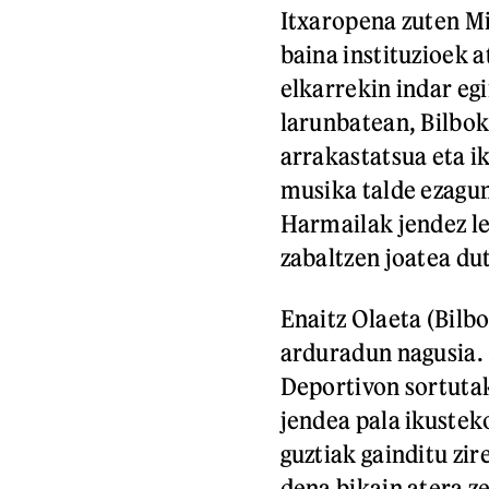
Itxaropena zuten Mir
baina instituzioek a
elkarrekin indar egi
larunbatean, Bilbok
arrakastatsua eta ik
musika talde ezagun
Harmailak jendez le
zabaltzen joatea du
Enaitz Olaeta (Bilb
arduradun nagusia.
Deportivon sortuta
jendea pala ikustek
guztiak gainditu zir
dena bikain atera z