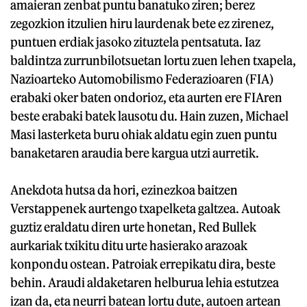
amaieran zenbat puntu banatuko ziren; berez
zegozkion itzulien hiru laurdenak bete ez zirenez,
puntuen erdiak jasoko zituztela pentsatuta. Iaz
baldintza zurrunbilotsuetan lortu zuen lehen txapela,
Nazioarteko Automobilismo Federazioaren (FIA)
erabaki oker baten ondorioz, eta aurten ere FIAren
beste erabaki batek lausotu du. Hain zuzen, Michael
Masi lasterketa buru ohiak aldatu egin zuen puntu
banaketaren araudia bere kargua utzi aurretik.
Anekdota hutsa da hori, ezinezkoa baitzen
Verstappenek aurtengo txapelketa galtzea. Autoak
guztiz eraldatu diren urte honetan, Red Bullek
aurkariak txikitu ditu urte hasierako arazoak
konpondu ostean. Patroiak errepikatu dira, beste
behin. Araudi aldaketaren helburua lehia estutzea
izan da, eta neurri batean lortu dute, autoen artean