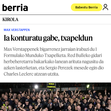
Babestu Berria
KIROLA
MAX VERSTAPPEN
Ia konturatu gabe, txapeldun
Max Verstappenek bigarrenez jarraian irabazi du 1
Formulako Munduko Txapelketa. Red Bulleko gidari
herbeheretarra bakarkako lanean arituta nagusitu da
azken lasterketan, eta Sergio Perezek mesede egin dio
Charles Leclerc atzean utzita.