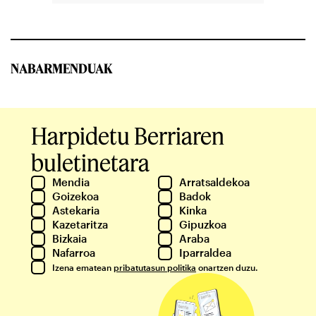
NABARMENDUAK
Harpidetu Berriaren
buletinetara
Mendia
Arratsaldekoa
Goizekoa
Badok
Astekaria
Kinka
Kazetaritza
Gipuzkoa
Bizkaia
Araba
Nafarroa
Iparraldea
Izena ematean
pribatutasun politika
onartzen duzu.