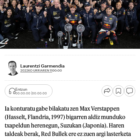
Laurentzi Garmendia
2022KO URRIAREN 11
00:00
Entzun
00:00:00
00:00:00
Ia konturatu gabe bilakatu zen Max Verstappen
(Hasselt, Flandria, 1997) bigarren aldiz munduko
txapeldun herenegun, Suzukan (Japonia). Haren
taldeak berak, Red Bullek ere ez zuen argi lasterketa