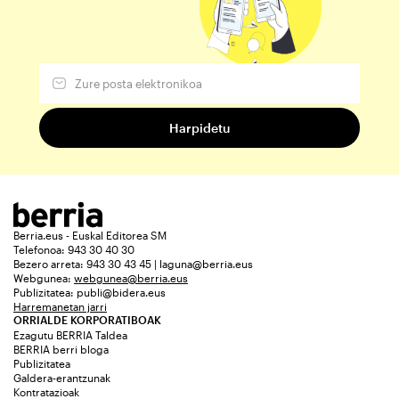
Berria.eus - Euskal Editorea SM
Telefonoa: 943 30 40 30
Bezero arreta: 943 30 43 45 | laguna@berria.eus
Webgunea:
webgunea@berria.eus
Publizitatea:
publi@bidera.eus
Harremanetan jarri
ORRIALDE KORPORATIBOAK
Ezagutu BERRIA Taldea
BERRIA berri bloga
Publizitatea
Galdera-erantzunak
Kontratazioak