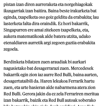
pistan izan diren aurreraketa eta norgehiagokak
ikusgarriak izan baitira. Baina beste irakurketa bat
eginda, txapelketa oso goiz gelditu da erabakita; lau
lasterketa falta dira oraindik. Ez hori bakarrik,
Singapurren ere amai zitekeen txapelketa, eta,
aukera matematikoak alde batera utzita, udako
etenaldiaren aurretik argi zegoen guztia erabakita
zegoela.
Berdinketa bilatzen zuen araudiak bi aurkari
nagusietako bat desagerrarazi zuen. Mercedesek
bakarrik egin zion iaz aurre Red Bulli, baina aurten,
desagertutaibili da. Haren lekukoa Ferrarik hartu
zuen, eta urte hasieran alde nabarmena atera zion
Red Bulli. Gerora jakin da ez zela Ferrariren meritua
izan bakarrik, baizik eta Red Bull autoak soberako