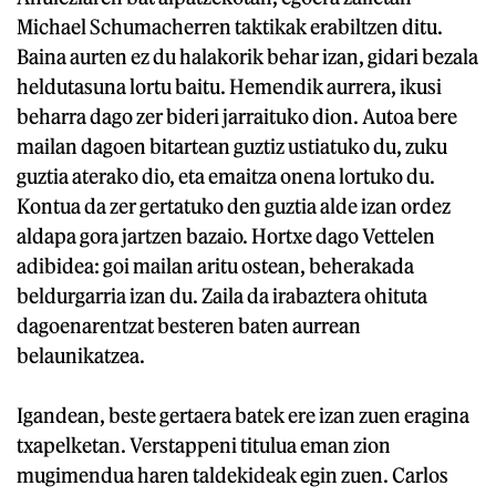
Michael Schumacherren taktikak erabiltzen ditu.
Baina aurten ez du halakorik behar izan, gidari bezala
heldutasuna lortu baitu. Hemendik aurrera, ikusi
beharra dago zer bideri jarraituko dion. Autoa bere
mailan dagoen bitartean guztiz ustiatuko du, zuku
guztia aterako dio, eta emaitza onena lortuko du.
Kontua da zer gertatuko den guztia alde izan ordez
aldapa gora jartzen bazaio. Hortxe dago Vettelen
adibidea: goi mailan aritu ostean, beherakada
beldurgarria izan du. Zaila da irabaztera ohituta
dagoenarentzat besteren baten aurrean
belaunikatzea.
Igandean, beste gertaera batek ere izan zuen eragina
txapelketan. Verstappeni titulua eman zion
mugimendua haren taldekideak egin zuen. Carlos