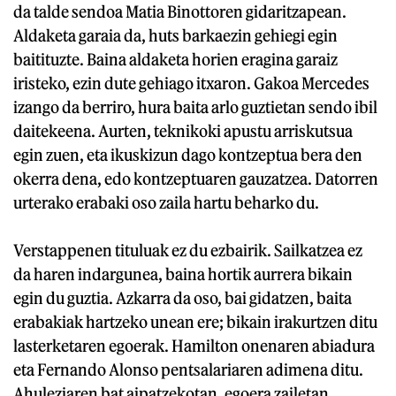
da talde sendoa Matia Binottoren gidaritzapean.
Aldaketa garaia da, huts barkaezin gehiegi egin
baitituzte. Baina aldaketa horien eragina garaiz
iristeko, ezin dute gehiago itxaron. Gakoa Mercedes
izango da berriro, hura baita arlo guztietan sendo ibil
daitekeena. Aurten, teknikoki apustu arriskutsua
egin zuen, eta ikuskizun dago kontzeptua bera den
okerra dena, edo kontzeptuaren gauzatzea. Datorren
urterako erabaki oso zaila hartu beharko du.
Verstappenen tituluak ez du ezbairik. Sailkatzea ez
da haren indargunea, baina hortik aurrera bikain
egin du guztia. Azkarra da oso, bai gidatzen, baita
erabakiak hartzeko unean ere; bikain irakurtzen ditu
lasterketaren egoerak. Hamilton onenaren abiadura
eta Fernando Alonso pentsalariaren adimena ditu.
Ahuleziaren bat aipatzekotan, egoera zailetan