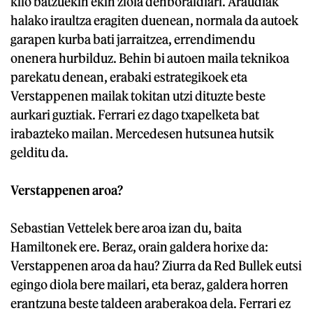
kilo batzuekin ekin ziola denboraldiari. Araudiak
halako iraultza eragiten duenean, normala da autoek
garapen kurba bati jarraitzea, errendimendu
onenera hurbilduz. Behin bi autoen maila teknikoa
parekatu denean, erabaki estrategikoek eta
Verstappenen mailak tokitan utzi dituzte beste
aurkari guztiak. Ferrari ez dago txapelketa bat
irabazteko mailan. Mercedesen hutsunea hutsik
gelditu da.
Verstappenen aroa?
Sebastian Vettelek bere aroa izan du, baita
Hamiltonek ere. Beraz, orain galdera horixe da:
Verstappenen aroa da hau? Ziurra da Red Bullek eutsi
egingo diola bere mailari, eta beraz, galdera horren
erantzuna beste taldeen araberakoa dela. Ferrari ez