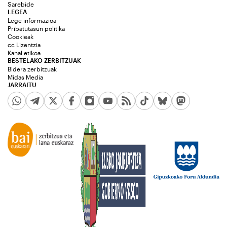
Sarebide
LEGEA
Lege informazioa
Pribatutasun politika
Cookieak
cc Lizentzia
Kanal etikoa
BESTELAKO ZERBITZUAK
Bidera zerbitzuak
Midas Media
JARRAITU