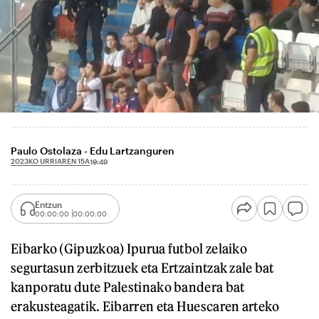
Paulo Ostolaza - Edu Lartzanguren
2023KO URRIAREN 15A
19:49
Entzun
00:00:00
00:00:00
Eibarko (Gipuzkoa) Ipurua futbol zelaiko
segurtasun zerbitzuek eta Ertzaintzak zale bat
kanporatu dute Palestinako bandera bat
erakusteagatik. Eibarren eta Huescaren arteko