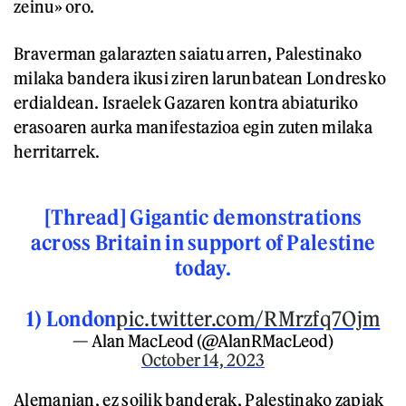
zeinu» oro.
Braverman galarazten saiatu arren, Palestinako
milaka bandera ikusi ziren larunbatean Londresko
erdialdean. Israelek Gazaren kontra abiaturiko
erasoaren aurka manifestazioa egin zuten milaka
herritarrek.
[Thread] Gigantic demonstrations
across Britain in support of Palestine
today.
1) London
pic.twitter.com/RMrzfq7Ojm
— Alan MacLeod (@AlanRMacLeod)
October 14, 2023
Alemanian, ez soilik banderak, Palestinako zapiak