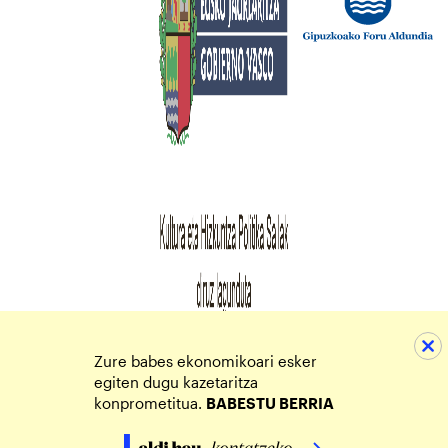
Zure babes ekonomikoari esker
egiten dugu kazetaritza
konprometitua.
BABESTU BERRIA