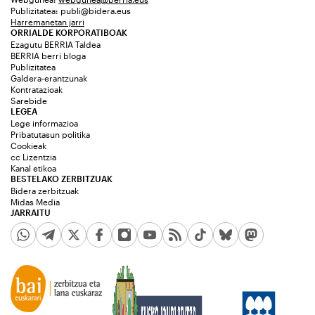
Publizitatea:
publi@bidera.eus
Harremanetan jarri
ORRIALDE KORPORATIBOAK
Ezagutu BERRIA Taldea
BERRIA berri bloga
Publizitatea
Galdera-erantzunak
Kontratazioak
Sarebide
LEGEA
Lege informazioa
Pribatutasun politika
Cookieak
cc Lizentzia
Kanal etikoa
BESTELAKO ZERBITZUAK
Bidera zerbitzuak
Midas Media
JARRAITU