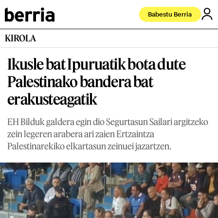
Babestu Berria
KIROLA
Ikusle bat Ipuruatik bota dute
Palestinako bandera bat
erakusteagatik
EH Bilduk galdera egin dio Segurtasun Sailari argitzeko
zein legeren arabera ari zaien Ertzaintza
Palestinarekiko elkartasun zeinuei jazartzen.