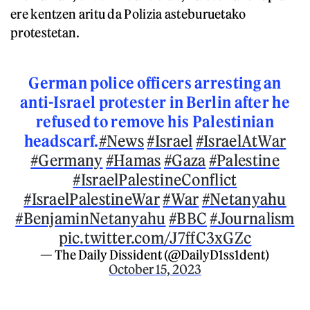
ere kentzen aritu da Polizia asteburuetako
protestetan.
German police officers arresting an
anti-Israel protester in Berlin after he
refused to remove his Palestinian
headscarf.
#News
#Israel
#IsraelAtWar
#Germany
#Hamas
#Gaza
#Palestine
#IsraelPalestineConflict
#IsraelPalestineWar
#War
#Netanyahu
#BenjaminNetanyahu
#BBC
#Journalism
pic.twitter.com/J7ffC3xGZc
— The Daily Dissident (@DailyD1ss1dent)
October 15, 2023