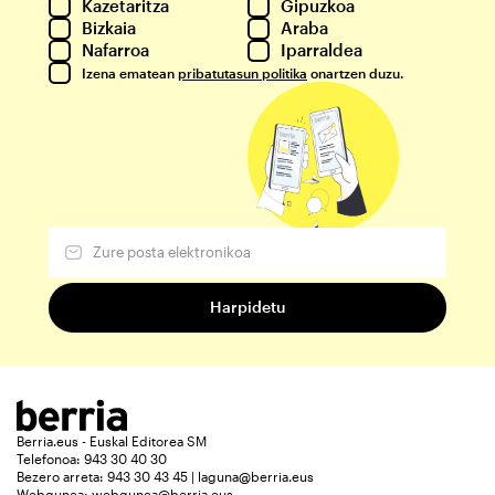
Kazetaritza
Gipuzkoa
Bizkaia
Araba
Nafarroa
Iparraldea
Izena ematean
pribatutasun politika
onartzen duzu.
Berria.eus - Euskal Editorea SM
Telefonoa: 943 30 40 30
Bezero arreta: 943 30 43 45 | laguna@berria.eus
Webgunea:
webgunea@berria.eus