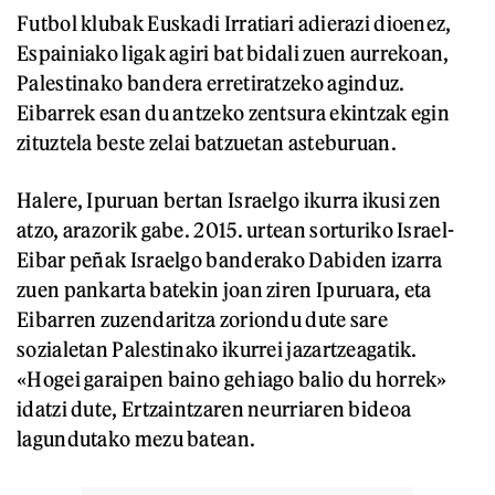
Futbol klubak Euskadi Irratiari adierazi dioenez,
Espainiako ligak agiri bat bidali zuen aurrekoan,
Palestinako bandera erretiratzeko aginduz.
Eibarrek esan du antzeko zentsura ekintzak egin
zituztela beste zelai batzuetan asteburuan.
Halere, Ipuruan bertan Israelgo ikurra ikusi zen
atzo, arazorik gabe. 2015. urtean sorturiko Israel-
Eibar peñak Israelgo banderako Dabiden izarra
zuen pankarta batekin joan ziren Ipuruara, eta
Eibarren zuzendaritza zoriondu dute sare
sozialetan Palestinako ikurrei jazartzeagatik.
«Hogei garaipen baino gehiago balio du horrek»
idatzi dute, Ertzaintzaren neurriaren bideoa
lagundutako mezu batean.