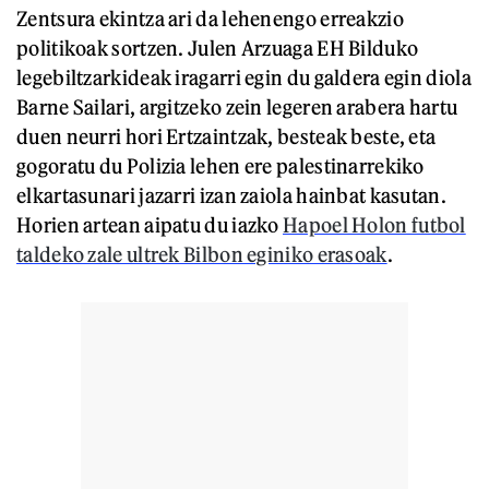
Zentsura ekintza ari da lehenengo erreakzio
politikoak sortzen. Julen Arzuaga EH Bilduko
legebiltzarkideak iragarri egin du galdera egin diola
Barne Sailari, argitzeko zein legeren arabera hartu
duen neurri hori Ertzaintzak, besteak beste, eta
gogoratu du Polizia lehen ere palestinarrekiko
elkartasunari jazarri izan zaiola hainbat kasutan.
Horien artean aipatu du iazko
Hapoel Holon futbol
taldeko zale ultrek Bilbon eginiko erasoak
.