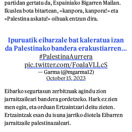
partidan gertatu da, Espainiako Bigarren Mailan.
Ikuslea bota bitartean, «kanpora, kanpora!» eta
«Palestina askatu!» oihuak entzun dira.
Ipuruatik eibarzale bat kaleratua izan
da Palestinako bandera erakustiarren…
#PalestinaAurrera
pic.twitter.com/FoaIaVLLcS
— Garma (@mgarma12)
October 15, 2023
Eibarko segurtasun zerbitzuak agindu zion
jarraitzaileari bandera gordetzeko. Hark ez zien
men egin, eta orduan Ertzaintzari deitu zieten.
Ertzaintzak esan du isuna jarriko diotela Eibarren
jarraitzaile palestinazaleari.