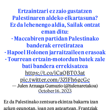
Ertzaintzari ez zaio gustatzen
Palestinaren aldeko elkartasuna?
Ez da lehenengo aldia, Sailak ontzat
eman ditu:
- Maccabiren partidan Palestinako
banderak erretiratzea
- Hapoel Holonen jarraitzaileen erasoak
- Tourrean ertzain-motordun batek zale
bati bandera errekisatzea
https://t.co/iCaQBT03at
pic.twitter.com/3ZlFh6gcGc
— Julen Arzuaga Gumuzio (@julenaretakoa)
October 16, 2023
Ez da Palestinako zentsura ekintza bakarra izan
azken egunotan, joan zen asteartean, Frantziak