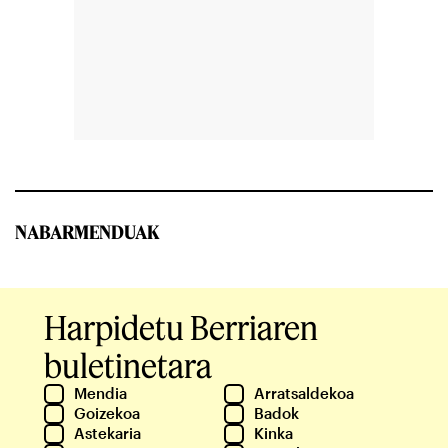
NABARMENDUAK
Harpidetu Berriaren
buletinetara
Mendia
Arratsaldekoa
Goizekoa
Badok
Astekaria
Kinka