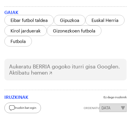
GAIAK
Eibar futbol taldea
Gipuzkoa
Euskal Herria
Kirol jarduerak
Gizonezkoen futbola
Futbola
Aukeratu
BERRIA
gogoko iturri gisa Googlen.
Aktibatu hemen
IRUZKINAK
Ez dago iruzkinik
Iruzkin bat egin
ORDENATU