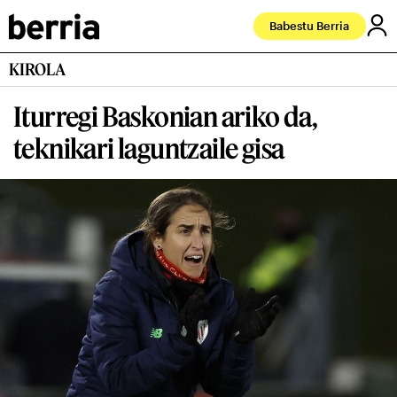
Babestu Berria
KIROLA
Iturregi Baskonian ariko da,
teknikari laguntzaile gisa