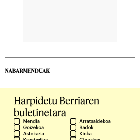
NABARMENDUAK
Harpidetu Berriaren
buletinetara
Mendia
Arratsaldekoa
Goizekoa
Badok
Astekaria
Kinka
Kazetaritza
Gipuzkoa