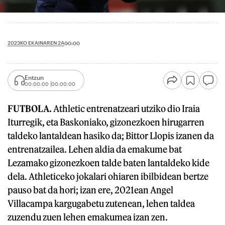
2023KO EKAINAREN 2A
00:00
Entzun
00:00:00
00:00:00
FUTBOLA.
Athletic entrenatzeari utziko dio Iraia
Iturregik, eta Baskoniako, gizonezkoen hirugarren
taldeko lantaldean hasiko da; Bittor Llopis izanen da
entrenatzailea. Lehen aldia da emakume bat
Lezamako gizonezkoen talde baten lantaldeko kide
dela. Athleticeko jokalari ohiaren ibilbidean bertze
pauso bat da hori; izan ere, 2021ean Angel
Villacampa kargugabetu zutenean, lehen taldea
zuzendu zuen lehen emakumea izan zen.