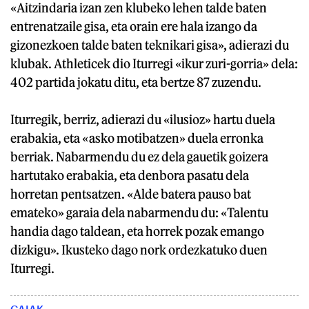
«Aitzindaria izan zen klubeko lehen talde baten
entrenatzaile gisa, eta orain ere hala izango da
gizonezkoen talde baten teknikari gisa», adierazi du
klubak. Athleticek dio Iturregi «ikur zuri-gorria» dela:
402 partida jokatu ditu, eta bertze 87 zuzendu.
Iturregik, berriz, adierazi du «ilusioz» hartu duela
erabakia, eta «asko motibatzen» duela erronka
berriak. Nabarmendu du ez dela gauetik goizera
hartutako erabakia, eta denbora pasatu dela
horretan pentsatzen. «Alde batera pauso bat
emateko» garaia dela nabarmendu du: «Talentu
handia dago taldean, eta horrek pozak emango
dizkigu». Ikusteko dago nork ordezkatuko duen
Iturregi.
GAIAK