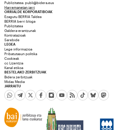
Publizitatea:
publi@bidera.eus
Harremanetan jarri
ORRIALDE KORPORATIBOAK
Ezagutu BERRIA Taldea
BERRIA berri bloga
Publizitatea
Galdera-erantzunak
Kontratazioak
Sarebide
LEGEA
Lege informazioa
Pribatutasun politika
Cookieak
cc Lizentzia
Kanal etikoa
BESTELAKO ZERBITZUAK
Bidera zerbitzuak
Midas Media
JARRAITU