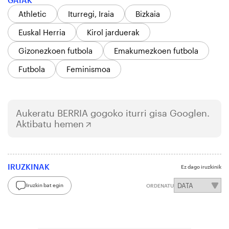
Athletic
Iturregi, Iraia
Bizkaia
Euskal Herria
Kirol jarduerak
Gizonezkoen futbola
Emakumezkoen futbola
Futbola
Feminismoa
Aukeratu
BERRIA
gogoko iturri gisa Googlen.
Aktibatu hemen
IRUZKINAK
Ez dago iruzkinik
Iruzkin bat egin
ORDENATU