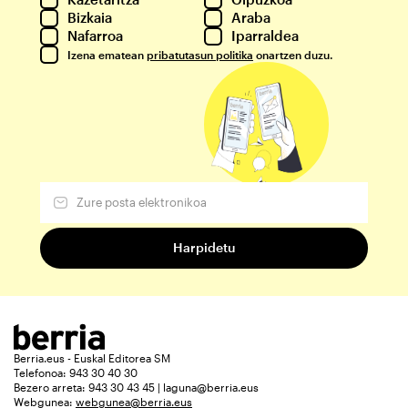
Bizkaia
Araba
Nafarroa
Iparraldea
Izena ematean
pribatutasun politika
onartzen duzu.
Berria.eus - Euskal Editorea SM
Telefonoa: 943 30 40 30
Bezero arreta: 943 30 43 45 | laguna@berria.eus
Webgunea:
webgunea@berria.eus