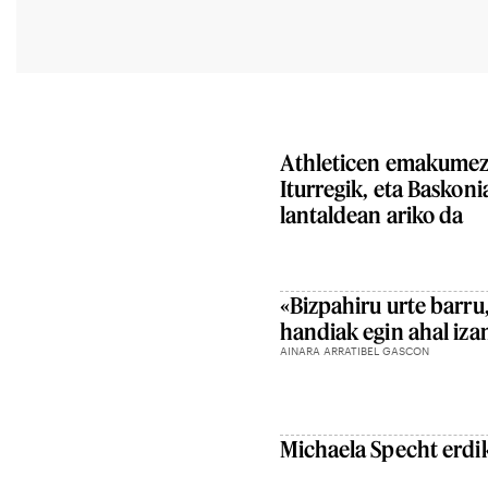
Athleticen emakumezk
Iturregik, eta Baskon
lantaldean ariko da
«Bizpahiru urte barru
handiak egin ahal iza
AINARA ARRATIBEL GASCON
Michaela Specht erdik