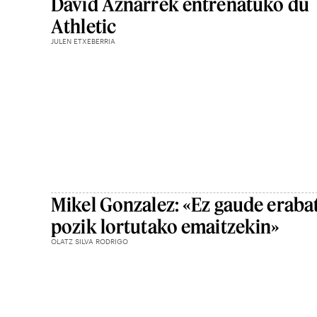
David Aznarrek entrenatuko du
Athletic
JULEN ETXEBERRIA
Mikel Gonzalez: «Ez gaude eraba
pozik lortutako emaitzekin»
OLATZ SILVA RODRIGO