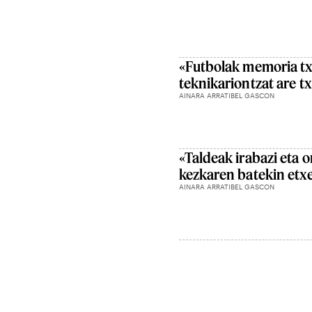
«Futbolak memoria tx
teknikariontzat are t
AINARA ARRATIBEL GASCON
«Taldeak irabazi eta o
kezkaren batekin etx
AINARA ARRATIBEL GASCON