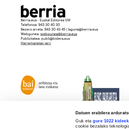
Berria.eus - Euskal Editorea SM
Telefonoa: 943 30 40 30
Bezero arreta: 943 30 43 45 | laguna@berria.eus
Webgunea:
webgunea@berria.eus
Publizitatea:
publi@bidera.eus
Harremanetan jarri
Datuen erabilera ardurat
Guk eta
gure 1022 kideek
cookie bezalako teknologia