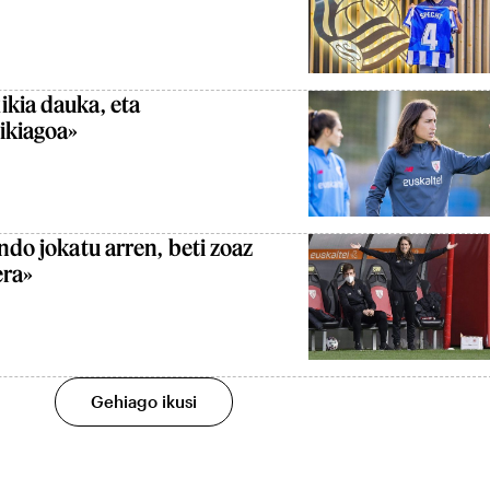
ikia dauka, eta
xikiagoa»
ndo jokatu arren, beti zoaz
era»
Gehiago ikusi