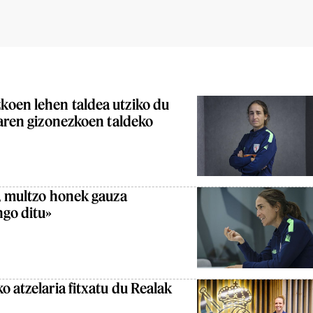
oen lehen taldea utziko du
iaren gizonezkoen taldeko
, multzo honek gauza
ngo ditu»
o atzelaria fitxatu du Realak