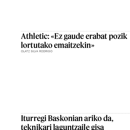
Athletic: «Ez gaude erabat pozik
lortutako emaitzekin»
OLATZ SILVA RODRIGO
Iturregi Baskonian ariko da,
teknikari laguntzaile gisa