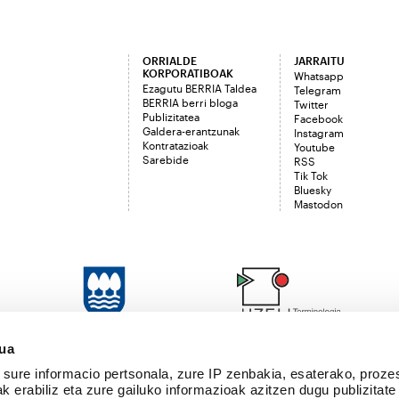
ORRIALDE
JARRAITU
KORPORATIBOAK
Whatsapp
Ezagutu BERRIA Taldea
Telegram
BERRIA berri bloga
Twitter
Publizitatea
Facebook
Galdera-erantzunak
Instagram
Kontratazioak
Youtube
Sarebide
RSS
Tik Tok
Bluesky
Mastodon
sua
sure informacio pertsonala, zure IP zenbakia, esaterako, proze
k erabiliz eta zure gailuko informazioak azitzen dugu publizitate