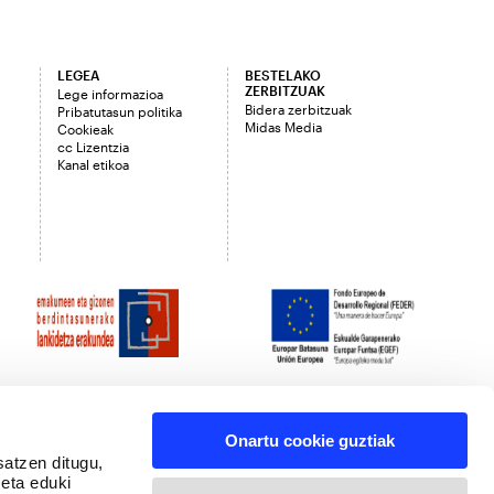
LEGEA
BESTELAKO
ZERBITZUAK
Lege informazioa
Bidera zerbitzuak
Pribatutasun politika
Midas Media
Cookieak
cc Lizentzia
Kanal etikoa
Onartu cookie guztiak
satzen ditugu,
 eta eduki