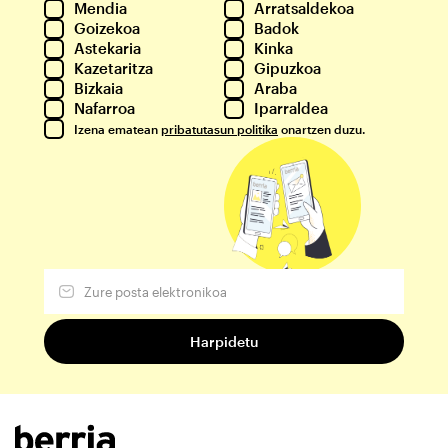
Mendia
Arratsaldekoa
Goizekoa
Badok
Astekaria
Kinka
Kazetaritza
Gipuzkoa
Bizkaia
Araba
Nafarroa
Iparraldea
Izena ematean
pribatutasun politika
onartzen duzu.