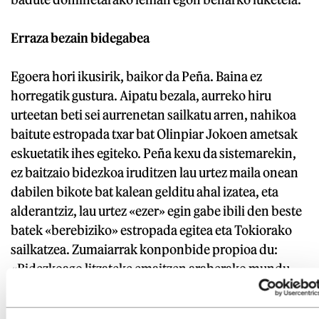
Erraza bezain bidegabea
Egoera hori ikusirik, baikor da Peña. Baina ez
horregatik gustura. Aipatu bezala, aurreko hiru
urteetan beti sei aurrenetan sailkatu arren, nahikoa
baitute estropada txar bat Olinpiar Jokoen ametsak
eskuetatik ihes egiteko. Peña kexu da sistemarekin,
ez baitzaio bidezkoa iruditzen lau urtez maila onean
dabilen bikote bat kalean gelditu ahal izatea, eta
alderantziz, lau urtez «ezer» egin gabe ibili den beste
batek «berebiziko» estropada egitea eta Tokiorako
sailkatzea. Zumaiarrak konponbide propioa du:
«Bidezkoago litzateke emaitzen araberako mundu
mailako sailkapen bat egitea, urtean txapelketa
kopuru jakin batekin, eta haren arabera sailkatzea.