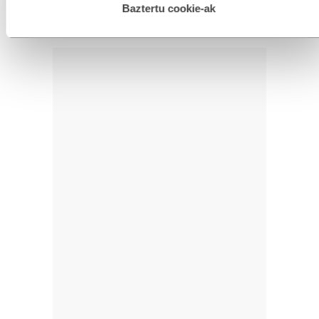
esplizitua ematen diguzu.
Gehiago irakurri
Baztertu cookie-ak