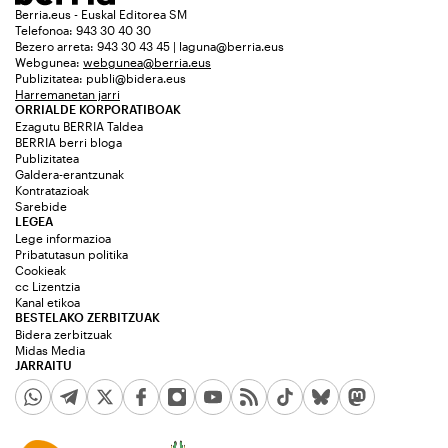
Berria.eus - Euskal Editorea SM
Telefonoa: 943 30 40 30
Bezero arreta: 943 30 43 45 | laguna@berria.eus
Webgunea:
webgunea@berria.eus
Publizitatea:
publi@bidera.eus
Harremanetan jarri
ORRIALDE KORPORATIBOAK
Ezagutu BERRIA Taldea
BERRIA berri bloga
Publizitatea
Galdera-erantzunak
Kontratazioak
Sarebide
LEGEA
Lege informazioa
Pribatutasun politika
Cookieak
cc Lizentzia
Kanal etikoa
BESTELAKO ZERBITZUAK
Bidera zerbitzuak
Midas Media
JARRAITU