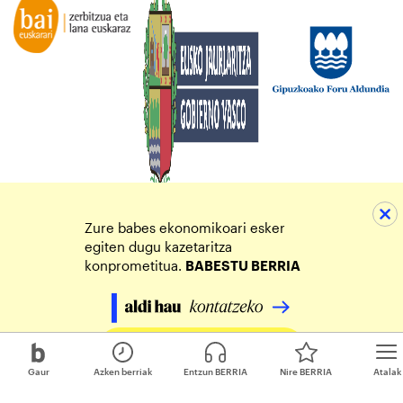
Zure babes ekonomikoari esker
egiten dugu kazetaritza
konprometitua.
BABESTU BERRIA
Egin zure ekarpena
Gaur
Azken berriak
Entzun BERRIA
Nire BERRIA
Atalak