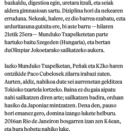
bazkaldu, digestioa egin, uretara itzuli, eta seiak
aldera gimnasioan sartu. Diziplina hori da nekearen
erruduna. Nekeak, halere, ez dio barrea ezabatu, ezta
urduritasuna gutxitu ere, bi aste barru —hilaren
21etik 25era— Munduko Txapelketetan parte
hartuko baitu Szegeden (Hungaria), eta bertan
duOlinpiar Jokoetarako sailkatzeko aukera.
Iazko Munduko Txapelketan, Peñak eta K2ko haren
ontzikide Paco Cubelosek zilarra irabazi zuten.
Aurten, aldiz, nahikoa dute sei aurrenetan gelditzea
Tokioko txartela lortzeko. Baina ez du gaia aipatu
nahi sailkatzen diren arte; sailkatzen badira, orduan
hasiko da Japoniaz mintzatzen. Dena den, pauso
hori emanez gero, domina izango lukete helburu.
2016an Rio de Janeiron bosgarren izan zen K4ean,
eta hura hobetu nahiko luke.