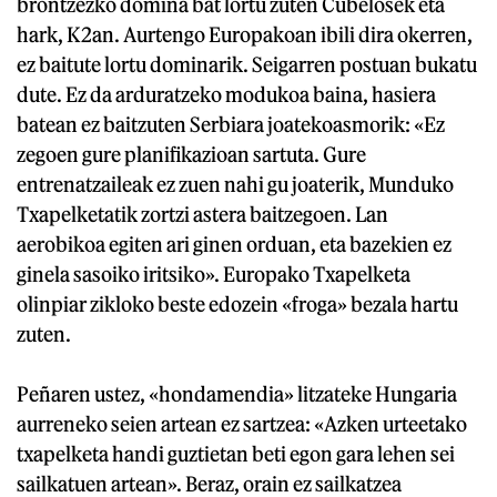
brontzezko domina bat lortu zuten Cubelosek eta
hark, K2an. Aurtengo Europakoan ibili dira okerren,
ez baitute lortu dominarik. Seigarren postuan bukatu
dute. Ez da arduratzeko modukoa baina, hasiera
batean ez baitzuten Serbiara joatekoasmorik: «Ez
zegoen gure planifikazioan sartuta. Gure
entrenatzaileak ez zuen nahi gu joaterik, Munduko
Txapelketatik zortzi astera baitzegoen. Lan
aerobikoa egiten ari ginen orduan, eta bazekien ez
ginela sasoiko iritsiko». Europako Txapelketa
olinpiar zikloko beste edozein «froga» bezala hartu
zuten.
Peñaren ustez, «hondamendia» litzateke Hungaria
aurreneko seien artean ez sartzea: «Azken urteetako
txapelketa handi guztietan beti egon gara lehen sei
sailkatuen artean». Beraz, orain ez sailkatzea