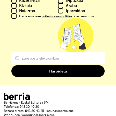
Kazetaritza
Gipuzkoa
Bizkaia
Araba
Nafarroa
Iparraldea
Izena ematean
pribatutasun politika
onartzen duzu.
Berria.eus - Euskal Editorea SM
Telefonoa: 943 30 40 30
Bezero arreta: 943 30 43 45 | laguna@berria.eus
Webgunea:
webgunea@berria.eus