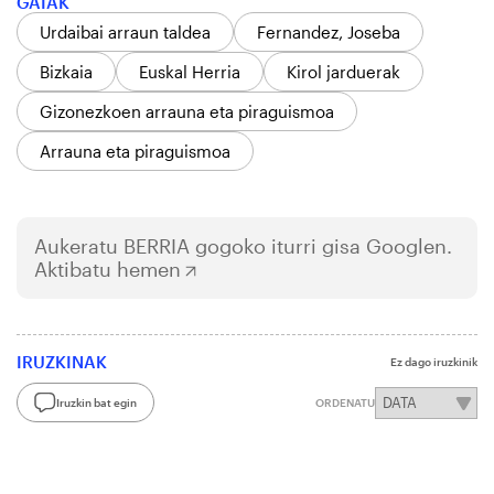
GAIAK
Urdaibai arraun taldea
Fernandez, Joseba
Bizkaia
Euskal Herria
Kirol jarduerak
Gizonezkoen arrauna eta piraguismoa
Arrauna eta piraguismoa
Aukeratu
BERRIA
gogoko iturri gisa Googlen.
Aktibatu hemen
IRUZKINAK
Ez dago iruzkinik
Iruzkin bat egin
ORDENATU