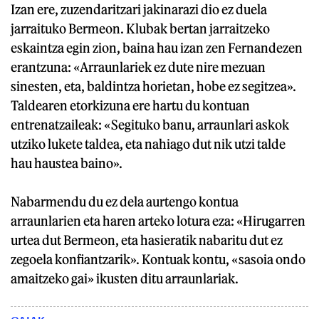
Izan ere, zuzendaritzari jakinarazi dio ez duela
jarraituko Bermeon. Klubak bertan jarraitzeko
eskaintza egin zion, baina hau izan zen Fernandezen
erantzuna: «Arraunlariek ez dute nire mezuan
sinesten, eta, baldintza horietan, hobe ez segitzea».
Taldearen etorkizuna ere hartu du kontuan
entrenatzaileak: «Segituko banu, arraunlari askok
utziko lukete taldea, eta nahiago dut nik utzi talde
hau haustea baino».
Nabarmendu du ez dela aurtengo kontua
arraunlarien eta haren arteko lotura eza: «Hirugarren
urtea dut Bermeon, eta hasieratik nabaritu dut ez
zegoela konfiantzarik». Kontuak kontu, «sasoia ondo
amaitzeko gai» ikusten ditu arraunlariak.