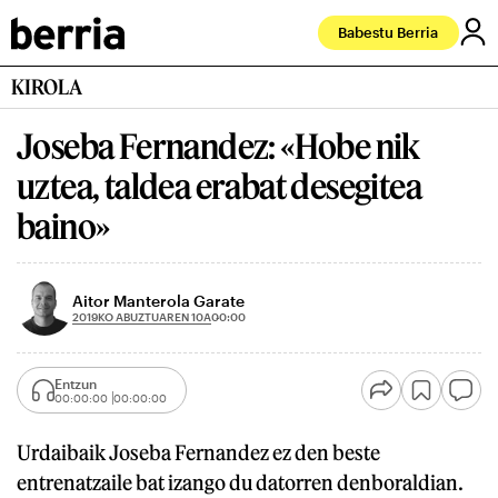
Babestu Berria
KIROLA
Joseba Fernandez: «Hobe nik
uztea, taldea erabat desegitea
baino»
Aitor Manterola Garate
2019KO ABUZTUAREN 10A
00:00
Entzun
00:00:00
00:00:00
Urdaibaik Joseba Fernandez ez den beste
entrenatzaile bat izango du datorren denboraldian.