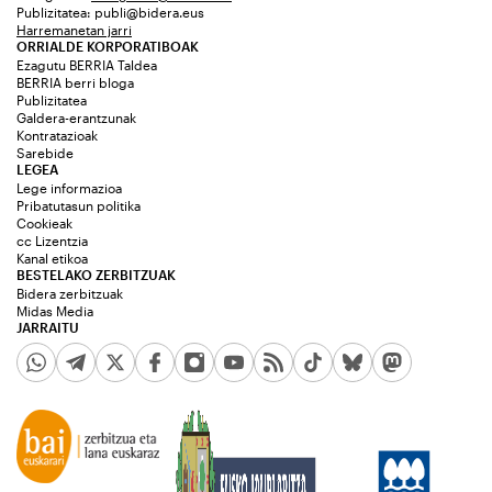
Publizitatea:
publi@bidera.eus
Harremanetan jarri
ORRIALDE KORPORATIBOAK
Ezagutu BERRIA Taldea
BERRIA berri bloga
Publizitatea
Galdera-erantzunak
Kontratazioak
Sarebide
LEGEA
Lege informazioa
Pribatutasun politika
Cookieak
cc Lizentzia
Kanal etikoa
BESTELAKO ZERBITZUAK
Bidera zerbitzuak
Midas Media
JARRAITU