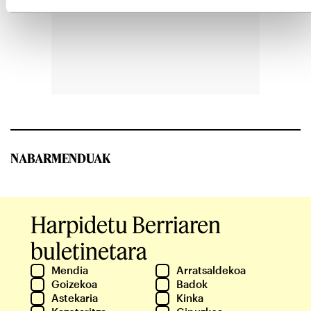
NABARMENDUAK
Harpidetu Berriaren
buletinetara
Mendia
Arratsaldekoa
Goizekoa
Badok
Astekaria
Kinka