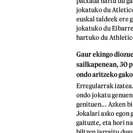
patxada hartu du ga
jokatuko du Atletic
euskal taldeek ere 
jokatuko du Eibarr
hartuko du Athletic
Gaur ekingo diozue
sailkapenean, 30 pu
ondo aritzeko gako
Erregularrak izatea
ondo jokatu genuen,
genituen... Azken bi
Jokalari asko egon 
gaituzte, eta hori n
biltzen jarraitu dug