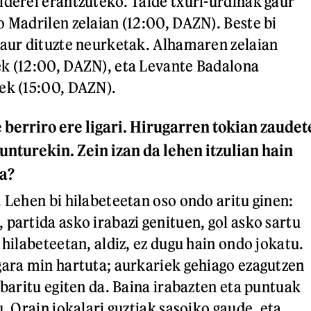
lderei erantzuteko. Talde txuri-urdinak gaur
o Madrilen zelaian (12:00, DAZN). Beste bi
gaur dituzte neurketak. Alhamaren zelaian
ek (12:00, DAZN), eta Levante Badalona
ek (15:00, DAZN).
 berriro ere ligari. Hirugarren tokian zaudet
nturekin. Zein izan da lehen itzulian hain
a?
. Lehen bi hilabeteetan oso ondo aritu ginen:
 partida asko irabazi genituen, gol asko sartu
 hilabeteetan, aldiz, ez dugu hain ondo jokatu.
gara min hartuta; aurkariek gehiago ezagutzen
abaritu egiten da. Baina irabazten eta puntuak
u. Orain jokalari guztiak sasoiko gaude, eta