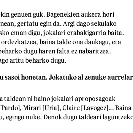
akin genuen guk. Bagenekien aukera hori
enean, gertatu egin da. Argi dago sekulako
asko eman digu, jokalari erabakigarria baita.
a ordezkatzea, baina talde ona daukagu, eta
beharko dugu haren falta ez nabaritzea.
ago aritu beharko dugu.
zu sasoi honetan. Jokatuko al zenuke aurrelar
la taldean ni baino jokalari aproposagoak
Pardo], Mirari [Uria], Claire [Lavogez]... Baina
, egingo nuke. Denok dugu taldeari laguntzek