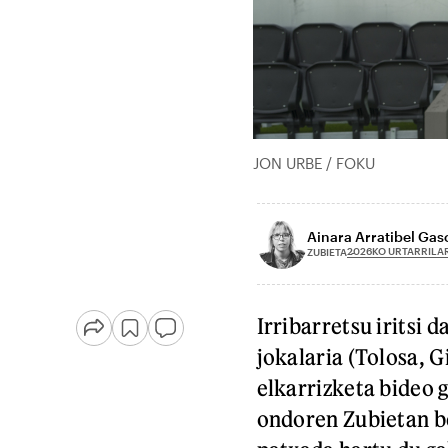
JON URBE / FOKU
Ainara Arratibel Ga
2026KO URTARRILAR
ZUBIETA
Irribarretsu iritsi 
jokalaria (Tolosa, 
elkarrizketa bideo 
ondoren Zubietan b