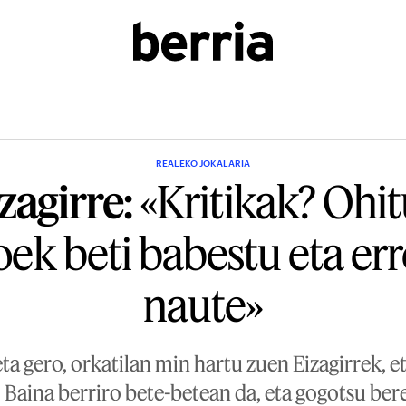
REALEKO JOKALARIA
zagirre:
«Kritikak? Ohit
ek beti babestu eta er
naute»
eta gero, orkatilan min hartu zuen Eizagirrek, 
. Baina berriro bete-betean da, eta gogotsu be