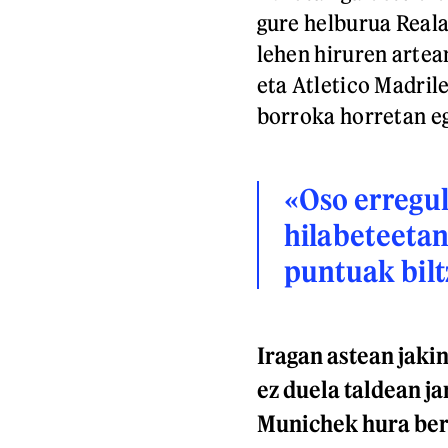
gure helburua Reala
lehen hiruren artea
eta Atletico Madrile
borroka horretan eg
«Oso erregul
hilabeteetan
puntuak bilt
Iragan astean jaki
ez duela taldean j
Munichek hura ber