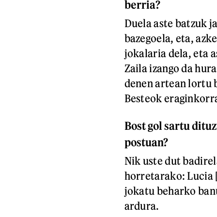
berria?
Duela aste batzuk j
bazegoela, eta, azk
jokalaria dela, eta 
Zaila izango da hur
denen artean lortu 
Besteok eraginkorr
Bost gol sartu ditu
postuan?
Nik uste dut badire
horretarako: Lucia [
jokatu beharko banu
ardura.