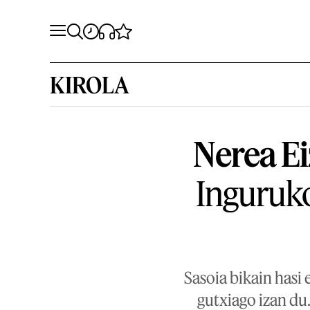
KIROLA
Nerea Ei
Inguruko
Sasoia bikain hasi 
gutxiago izan du