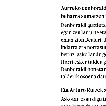
Aurreko denboraldi
beharra sumatzen 
Denboraldi guztieta
egon zen lau urteet
eman zion Realari. 
indarra eta nortasu
berriz, asko landu g
Horri esker taldea 
Denboraldi honetan
talderik osoena da
Eta Arturo Ruizek 
Askotan esan digu t