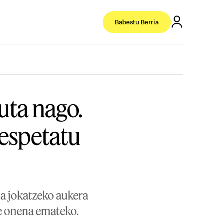
Babestu Berria
uta nago.
respetatu
eta jokatzeko aukera
re onena emateko.