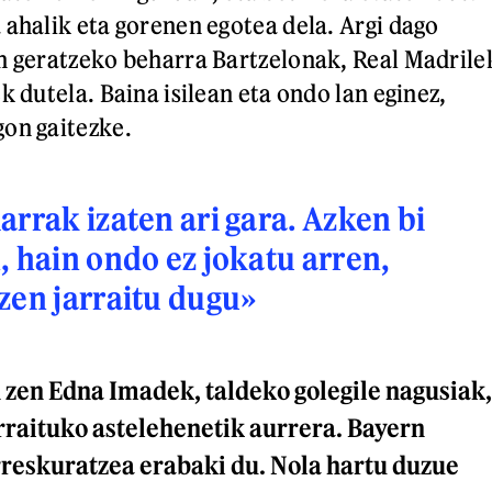
 ahalik eta gorenen egotea dela. Argi dago
n geratzeko beharra Bartzelonak, Real Madrile
k dutela. Baina isilean eta ondo lan eginez,
on gaitezke.
arrak izaten ari gara. Azken bi
, hain ondo ez jokatu arren,
zen jarraitu dugu»
n zen Edna Imadek, taldeko golegile nagusiak,
arraituko astelehenetik aurrera. Bayern
reskuratzea erabaki du. Nola hartu duzue