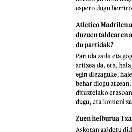
espero dugu berriro
Atletico Madrilen 
duzuen taldearen a
du partidak?
Partida zaila eta go
aritzea da, eta, hal
egin diezaguke, haie
behar diogu atzean,
dituztelako erasoan
dugu, eta komeni za
Zuen helburua Txa
Askotan galdetu did