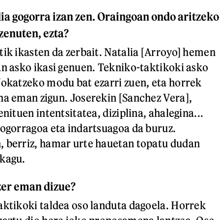
a gogorra izan zen. Oraingoan ondo aritzeko
zenuten, ezta?
tik ikasten da zerbait. Natalia [Arroyo] hemen
an asko ikasi genuen. Tekniko-taktikoki asko
Jokatzeko modu bat ezarri zuen, eta horrek
na eman zigun. Joserekin [Sanchez Vera],
enituen intentsitatea, diziplina, ahalegina...
gogorragoa eta indartsuagoa da buruz.
, berriz, hamar urte hauetan topatu dudan
ukagu.
zer eman dizue?
aktikoki taldea oso landuta dagoela. Horrek