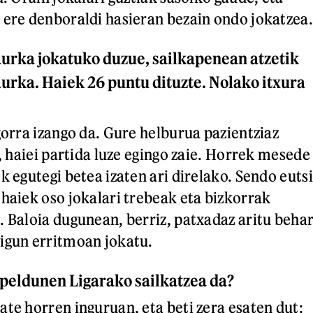
 ere denboraldi hasieran bezain ondo jokatzea.
aurka jokatuko duzue, sailkapenean atzetik
urka. Haiek 26 puntu dituzte. Nolako itxura
gorra izango da. Gure helburua pazientziaz
a, haiei partida luze egingo zaie. Horrek mesede
k egutegi betea izaten ari direlako. Sendo eutsi
 haiek oso jokalari trebeak eta bizkorrak
. Baloia dugunean, berriz, patxadaz aritu beha
igun erritmoan jokatu.
peldunen Ligarako sailkatzea da?
ate horren inguruan, eta beti zera esaten dut: