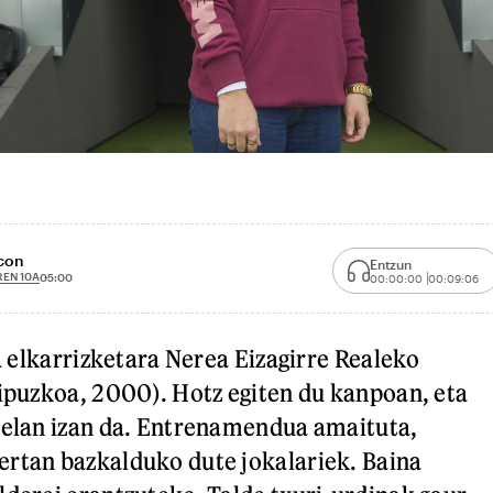
scon
Entzun
EN 10A
05:00
00:00:00
00:09:06
da elkarrizketara Nerea Eizagirre Realeko
Gipuzkoa, 2000). Hotz egiten du kanpoan, eta
gelan izan da. Entrenamendua amaituta,
ertan bazkalduko dute jokalariek. Baina