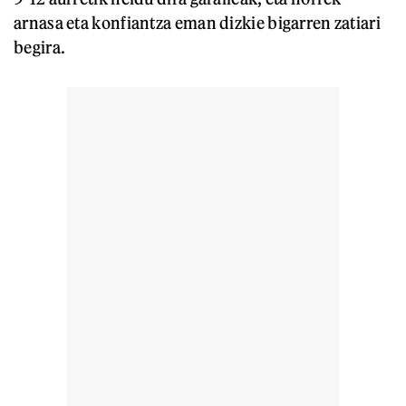
arnasa eta konfiantza eman dizkie bigarren zatiari
begira.