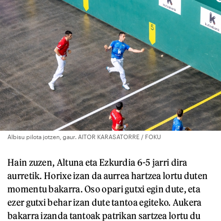
Albisu pilota jotzen, gaur. AITOR KARASATORRE / FOKU
Hain zuzen, Altuna eta Ezkurdia 6-5 jarri dira
aurretik. Horixe izan da aurrea hartzea lortu duten
momentu bakarra. Oso opari gutxi egin dute, eta
ezer gutxi behar izan dute tantoa egiteko. Aukera
bakarra izanda tantoak patrikan sartzea lortu du