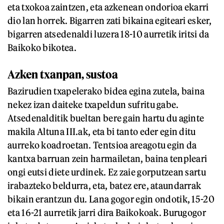
eta txokoa zaintzen, eta azkenean ondorioa ekarri
dio lan horrek. Bigarren zati bikaina egiteari esker,
bigarren atsedenaldi luzera 18-10 aurretik iritsi da
Baikoko bikotea.
Azken txanpan, sustoa
Bazirudien txapelerako bidea egina zutela, baina
nekez izan daiteke txapeldun sufritu gabe.
Atsedenalditik bueltan bere gain hartu du aginte
makila Altuna III.ak, eta bi tanto eder egin ditu
aurreko koadroetan. Tentsioa areagotu egin da
kantxa barruan zein harmailetan, baina tenpleari
ongi eutsi diete urdinek. Ez zaie gorputzean sartu
irabazteko beldurra, eta, batez ere, ataundarrak
bikain erantzun du. Lana gogor egin ondotik, 15-20
eta 16-21 aurretik jarri dira Baikokoak. Burugogor