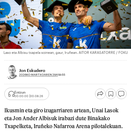
Laso eta Albisu txapela soinean, gaur, Iruñean. AITOR KARASATORRE / FOKU
Jon Eskudero
2026KO MARTXOAREN 29A
19:55
Entzun
00:00:00
00:08:26
Ikusmin eta giro izugarriaren artean, Unai Lasok
eta Jon Ander Albisuk irabazi dute Binakako
Txapelketa, Iruñeko Nafarroa Arena pilotalekuan.