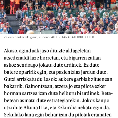
Zaleen pankartak, gaur, Iruñean. AITOR KARASATORRE / FOKU
Akaso, aginduak jaso dituzte aldageletan
atsedenaldi luze horretan, eta bigarren zatian
askoz sendoago jokatu dute urdinek. Ez dute
batere oparirik egin, eta pazientziaz jardun dute.
Gutxi arriskatu du Lasok: aukera garbiak zituenean
bakarrik. Gainontzean, atzera jo eta pilota ezker
horman sartzea izan dute helburu bi urdinek. Bete-
betean asmatu dute estrategiarekin. Jokoz kanpo
utzi dute Altuna III.a, eta Ezkurdia nekatu egin da.
Sekulako lana egin behar izan du pilotak eramaten