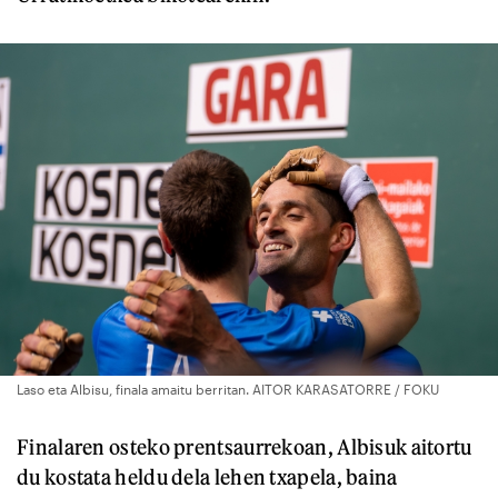
Laso eta Albisu, finala amaitu berritan. AITOR KARASATORRE / FOKU
Finalaren osteko prentsaurrekoan, Albisuk aitortu
du kostata heldu dela lehen txapela, baina