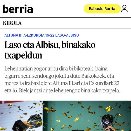
Babestu Berria
KIROLA
ALTUNA III.A-EZKURDIA 16-22 LASO-ALBISU
Laso eta Albisu, binakako
txapeldun
Lehen zatian gogor aritu dira bi bikoteak, baina
bigarrenean sendoago jokatu dute Baikokoek, eta
merezita irabazi diete Altuna III.ari eta Ezkurdiari: 22
eta 16. Biek jantzi dute lehenengoz binakako txapela.