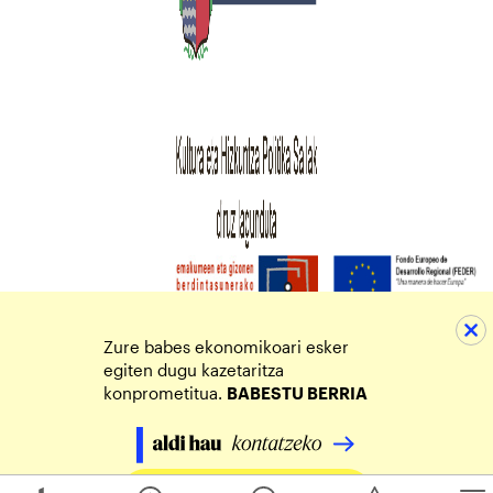
Zure babes ekonomikoari esker
egiten dugu kazetaritza
konprometitua.
BABESTU BERRIA