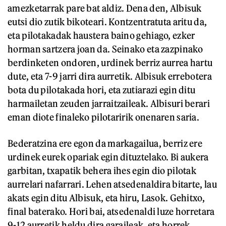
amezketarrak pare bat aldiz. Dena den, Albisuk
eutsi dio zutik bikoteari. Kontzentratuta aritu da,
eta pilotakadak haustera baino gehiago, ezker
horman sartzera joan da. Seinako eta zazpinako
berdinketen ondoren, urdinek berriz aurrea hartu
dute, eta 7-9 jarri dira aurretik. Albisuk errebotera
bota du pilotakada hori, eta zutiarazi egin ditu
harmailetan zeuden jarraitzaileak. Albisuri berari
eman diote finaleko pilotaririk onenaren saria.
Bederatzina ere egon da markagailua, berriz ere
urdinek eurek opariak egin dituztelako. Bi aukera
garbitan, txapatik behera ihes egin dio pilotak
aurrelari nafarrari. Lehen atsedenaldira bitarte, lau
akats egin ditu Albisuk, eta hiru, Lasok. Gehitxo,
final baterako. Hori bai, atsedenaldi luze horretara
9-12 aurretik heldu dira garaileak, eta horrek