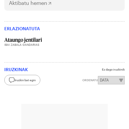
Aktibatu hemen
ERLAZIONATUTA
Ataungo jentilari
IBAI ZABALA GANDARIAS
IRUZKINAK
Ez dago iruzkinik
Iruzkin bat egin
ORDENATU