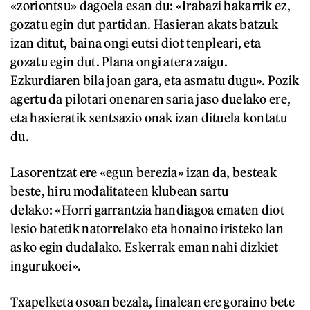
«zoriontsu» dagoela esan du: «Irabazi bakarrik ez,
gozatu egin dut partidan. Hasieran akats batzuk
izan ditut, baina ongi eutsi diot tenpleari, eta
gozatu egin dut. Plana ongi atera zaigu.
Ezkurdiaren bila joan gara, eta asmatu dugu». Pozik
agertu da pilotari onenaren saria jaso duelako ere,
eta hasieratik sentsazio onak izan dituela kontatu
du.
Lasorentzat ere «egun berezia» izan da, besteak
beste, hiru modalitateen klubean sartu
delako: «Horri garrantzia handiagoa ematen diot
lesio batetik natorrelako eta honaino iristeko lan
asko egin dudalako. Eskerrak eman nahi dizkiet
ingurukoei».
Txapelketa osoan bezala, finalean ere goraino bete