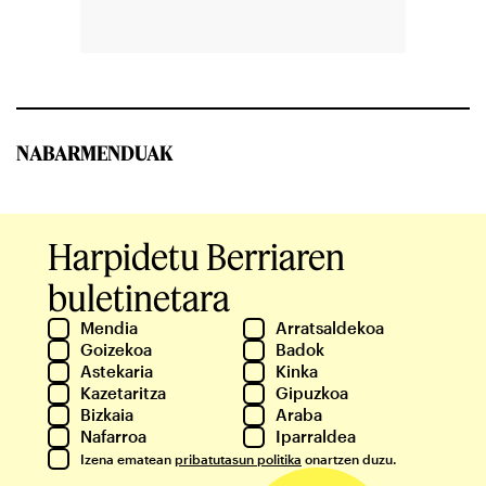
NABARMENDUAK
Harpidetu Berriaren
buletinetara
Mendia
Arratsaldekoa
Goizekoa
Badok
Astekaria
Kinka
Kazetaritza
Gipuzkoa
Bizkaia
Araba
Nafarroa
Iparraldea
Izena ematean
pribatutasun politika
onartzen duzu.