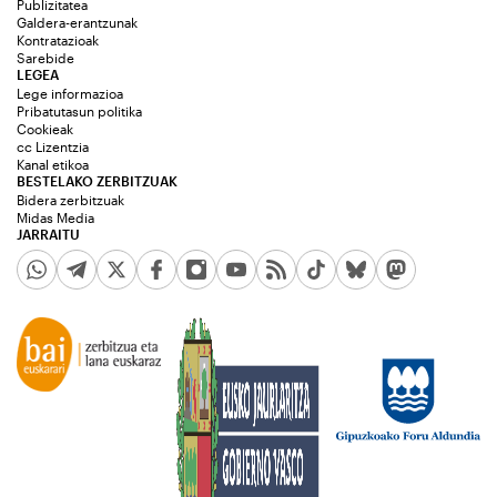
Publizitatea
Galdera-erantzunak
Kontratazioak
Sarebide
LEGEA
Lege informazioa
Pribatutasun politika
Cookieak
cc Lizentzia
Kanal etikoa
BESTELAKO ZERBITZUAK
Bidera zerbitzuak
Midas Media
JARRAITU