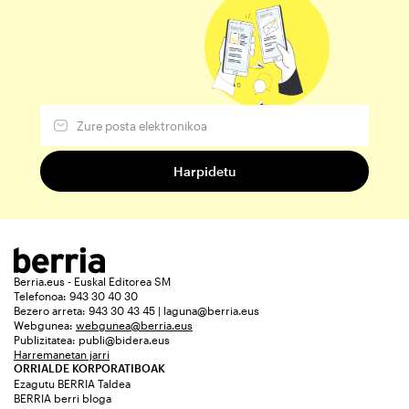
Berria.eus - Euskal Editorea SM
Telefonoa: 943 30 40 30
Bezero arreta: 943 30 43 45 | laguna@berria.eus
Webgunea:
webgunea@berria.eus
Publizitatea:
publi@bidera.eus
Harremanetan jarri
ORRIALDE KORPORATIBOAK
Ezagutu BERRIA Taldea
BERRIA berri bloga