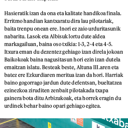
Hasieratik izan da ona eta kalitate handikoa finala.
Erritmo handian kantxaratu dira lau pilotariak,
baita trenpu onean ere. Inori ez zaio urduritasunik
nabaritu. Lasok eta Albisuk lortu dute aldea
markagailuan, baina oso txikia: 1-3, 2-4 eta 4-5.
Itxura eman du dezentez gehiago izan direla jokoan
Baikokoak baina nagusitasun hori ezin izan dutela
emaitzan islatu. Besteak beste, Altuna III.aren eta
batez ere Ezkurdiaren meritua izan da hori. Harriak
baino gogorrago jardun dute defentsan, bueltatzea
ezinezkoa ziruditen zenbait pilotakada txapa
gainera bota ditu Arbizukoak, eta horrek eragin du
urdinek behar baino opari gehiago egitea.