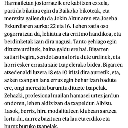
Harmailetan jostorratzik ere kabitzen ez zela,
partida bikaina egin du Baikoko bikoteak, eta
merezita gailendu da Jokin Altunaren eta Joseba
Ezkurdiaren aurka: 22 eta 16. Lehen zatia oso
gogorra izan da, lehiatua eta erritmo handikoa, eta
berdinketak izan dira nagusi. Tanto gehiago egin
dituzte urdinek, baina galdu ere bai. Bigarren
zatiari begira, sendotasuna lortu dute urdinek, eta
horri esker erraztu zaie txapelerako bidea. Bigarren
atsedenaldi luzera 18 eta 10 iritsi dira aurretik, eta,
azken txanpan lana erruz egin behar izan badute
ere, ongi merezita bururatu dituzte txapelak.
Zehazki, profesional mailan hamasei urtez jardun
ondoren, lehen aldiz izan da txapeldun Albisu.
Lasok, berriz, hiru modalitateen klubean sartzea
lortu du, aurrez bazituen eta lau eta erdiko eta
buruz buruko txapelak.