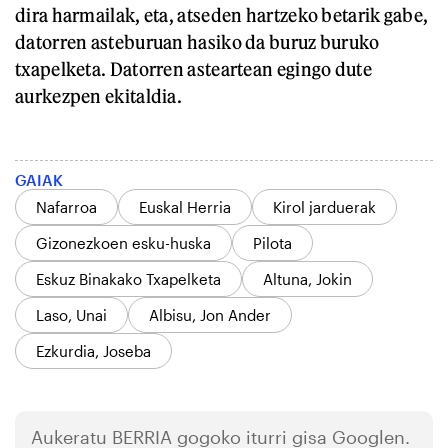
dira harmailak, eta, atseden hartzeko betarik gabe,
datorren asteburuan hasiko da buruz buruko
txapelketa. Datorren asteartean egingo dute
aurkezpen ekitaldia.
GAIAK
Nafarroa
Euskal Herria
Kirol jarduerak
Gizonezkoen esku-huska
Pilota
Eskuz Binakako Txapelketa
Altuna, Jokin
Laso, Unai
Albisu, Jon Ander
Ezkurdia, Joseba
Aukeratu
BERRIA
gogoko iturri gisa Googlen.