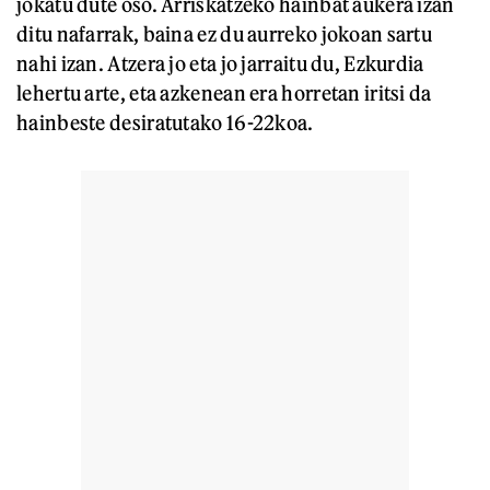
jokatu dute oso. Arriskatzeko hainbat aukera izan
ditu nafarrak, baina ez du aurreko jokoan sartu
nahi izan. Atzera jo eta jo jarraitu du, Ezkurdia
lehertu arte, eta azkenean era horretan iritsi da
hainbeste desiratutako 16-22koa.