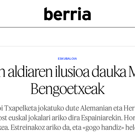
ESKUBALOIA
 aldiaren ilusioa dauka
Bengoetxeak
 Txapelketa jokatuko dute Alemanian eta Her
st euskal jokalari ariko dira Espainiarekin. Ho
a. Estreinakoz ariko da, eta «gogo handiz» he