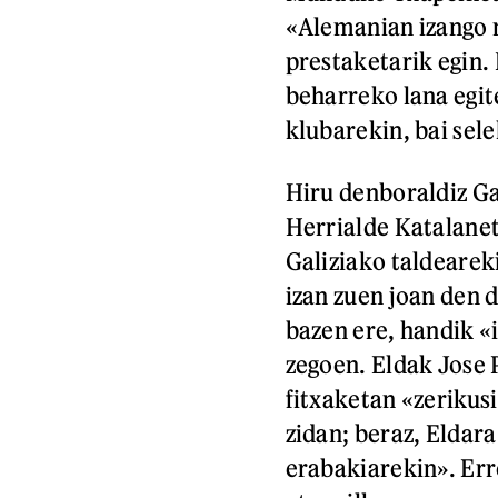
«Alemanian izango n
prestaketarik egin.
beharreko lana egite
klubarekin, bai sel
Hiru denboraldiz Ga
Herrialde Katalanet
Galiziako taldearek
izan zuen joan den 
bazen ere, handik «
zegoen. Eldak Jose 
fitxaketan «zerikusi
zidan; beraz, Eldar
erabakiarekin». Err