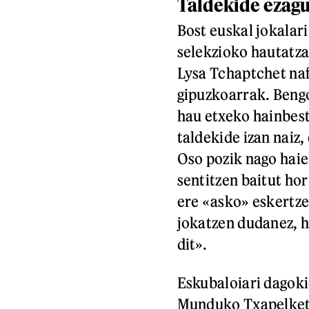
Taldekide ezag
Bost euskal jokalar
selekzioko hautatza
Lysa Tchaptchet naf
gipuzkoarrak. Bengo
hau etxeko hainbest
taldekide izan naiz,
Oso pozik nago hai
sentitzen baitut hor
ere «asko» eskertze
jokatzen dudanez, 
dit».
Eskubaloiari dagoki
Munduko Txapelketa