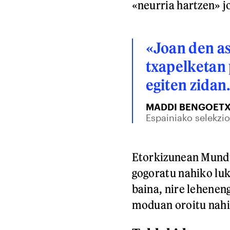
«neurria hartzen» j
«Joan den a
txapelketan 
egiten zidan
MADDI BENGOET
Espainiako selekzio
Etorkizunean Mundu
gogoratu nahiko luk
baina, nire leheneng
moduan oroitu nahi