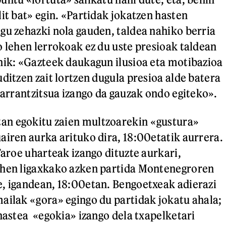
it bat» egin. «Partidak jokatzen hasten
gu zehazki nola gauden, taldea nahiko berria
o lehen lerrokoak ez du uste presioak taldean
nik: «Gazteek daukagun ilusioa eta motibazioa
ditzen zait lortzen dugula presioa alde batera
garrantzitsua izango da gauzak ondo egiteko».
n egokitu zaien multzoarekin «gustura»
airen aurka arituko dira, 18:00etatik aurrera.
Faroe uharteak izango dituzte aurkari,
ehen ligaxkako azken partida Montenegroren
, igandean, 18:00etan. Bengoetxeak adierazi
ailak «gora» egingo du partidak jokatu ahala;
 hastea «egokia» izango dela txapelketari