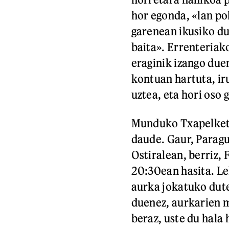
hor egonda, «lan pol
garenean ikusiko du
baita». Errenteriak
eraginik izango due
kontuan hartuta, iru
uztea, eta hori oso 
Munduko Txapelketa
daude. Gaur, Paragu
Ostiralean, berriz, 
20:30ean hasita. L
aurka jokatuko dute
duenez, aurkarien m
beraz, uste du hala