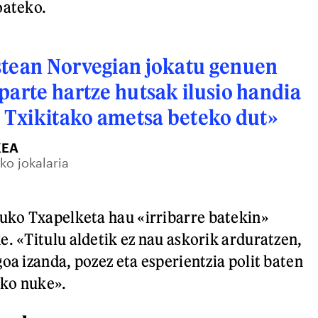
oateko.
stean Norvegian jokatu genuen
parte hartze hutsak ilusio handia
. Txikitako ametsa beteko dut»
XEA
ko jokalaria
ko Txapelketa hau «irribarre batekin»
e. «Titulu aldetik ez nau askorik arduratzen,
oa izanda, pozez eta esperientzia polit baten
ko nuke».