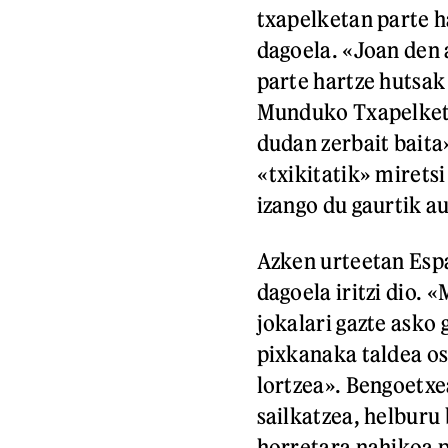
txapelketan parte ha
dagoela. «Joan den
parte hartze hutsak
Munduko Txapelketa
dudan zerbait baita»
«txikitatik» mirets
izango du gaurtik a
Azken urteetan Espa
dagoela iritzi dio.
jokalari gazte asko 
pixkanaka taldea os
lortzea». Bengoetxe
sailkatzea, helburu
horretara nahikoa p