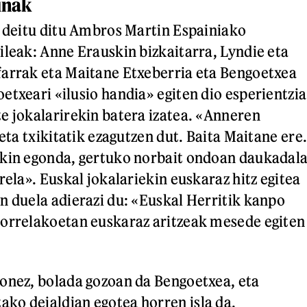
unak
i deitu ditu Ambros Martin Espainiako
ileak: Anne Erauskin bizkaitarra, Lyndie eta
arrak eta Maitane Etxeberria eta Bengoetxea
etxeari «ilusio handia» egiten dio esperientzia
e jokalarirekin batera izatea. «Anneren
 eta txikitatik ezagutzen dut. Baita Maitane ere
ekin egonda, gertuko norbait ondoan daukadal
rela». Euskal jokalariekin euskaraz hitz egitea
n duela adierazi du: «Euskal Herritik kanpo
horrelakoetan euskaraz aritzeak mesede egiten
onez, bolada gozoan da Bengoetxea, eta
ko deialdian egotea horren isla da.