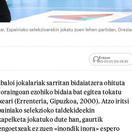
ar, Espainiako selekzioarekin jokatu zuen lehen partidan, Grezi
Entzun
00:00:00
00:06:50
aloi jokalariak sarritan bidaiatzera ohituta
a oraingoan ezohiko bidaia bat egitea tokatu
eari (Errenteria, Gipuzkoa, 2000). Atzo iritsi
ainiako selekzioko taldekideekin
apelketa jokatuko dute han, gaurtik
engoetxeak ez zuen «inondik inora» espero