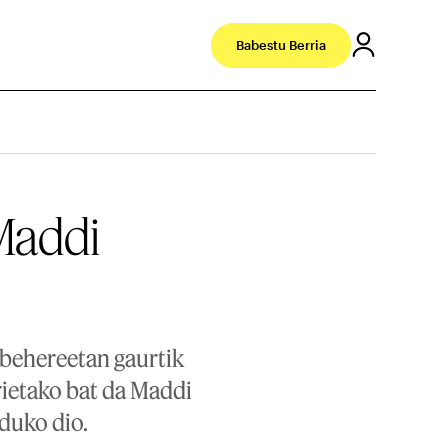
Babestu Berria
 Maddi
behereetan gaurtik
rietako bat da Maddi
lduko dio.