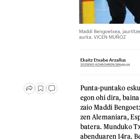
Maddi Bengoetxea, jaurtitze
aurka. VICEN MUÑOZ
Ekaitz Etxabe Arzallus
2025EKO AZAROAREN 26A
05:05
Punta-puntako eskub
egon ohi dira, bain
zaio Maddi Bengoetx
zen Alemaniara, Esp
batera. Munduko Tx
abenduaren 14ra. B