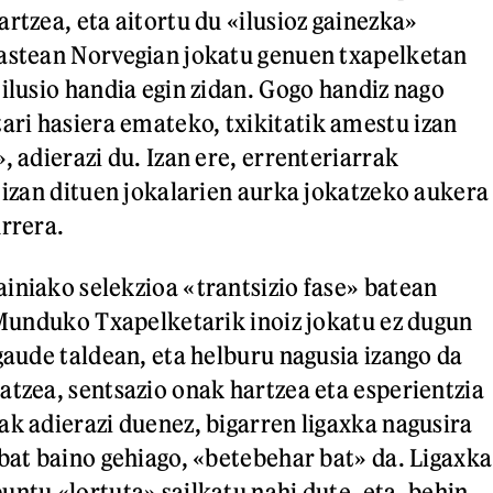
rtzea, eta aitortu du «ilusioz gainezka»
 astean Norvegian jokatu genuen txapelketan
 ilusio handia egin zidan. Gogo handiz nago
ri hasiera emateko, txikitatik amestu izan
, adierazi du. Izan ere, errenteriarrak
i izan dituen jokalarien aurka jokatzeko aukera
urrera.
iniako selekzioa «trantsizio fase» batean
 «Munduko Txapelketarik inoiz jokatu ez dugun
gaude taldean, eta helburu nagusia izango da
atzea, sentsazio onak hartzea eta esperientzia
ak adierazi duenez, bigarren ligaxka nagusira
 bat baino gehiago, «betebehar bat» da. Ligaxka
untu «lortuta» sailkatu nahi dute, eta, behin