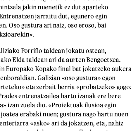
intzela jakin nuenetik ez dut aparteko
 Entrenatzen jarraitu dut, egunero egin
n. Oso gustura ari naiz, oso eroso, bai
ekzioarekin».
liziako Porriño taldean jokatu ostean,
ako Elda taldean ari da aurten Bengoetxea.
in Europako Kopako final bat jokatzeko auker
denboraldian. Galizian «oso gustura» egon
irteteko» eta zerbait berria «probatzeko» gogo
Prades entrenatzailea hartu izanak ere bere
a» izan zuela dio. «Proiektuak ilusioa egin
a joatea erabaki nuen; gustura nago hartu nuen
enteriarra «asko» ari da jokatzen, eta, nahiz