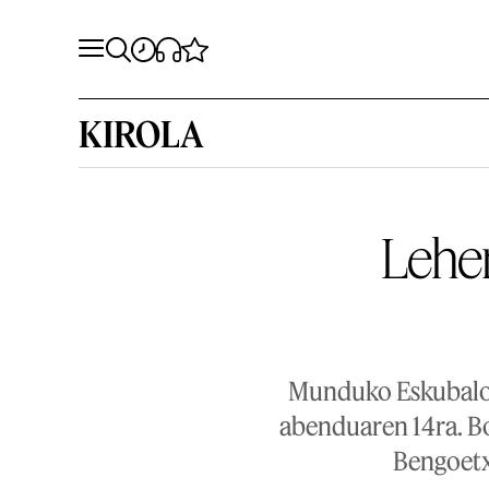
KIROLA
Lehen
Munduko Eskubaloi
abenduaren 14ra. Bo
Bengoetxe