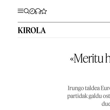
KIROLA
«Meritu 
Irungo taldea Eur
partidak galdu ost
due