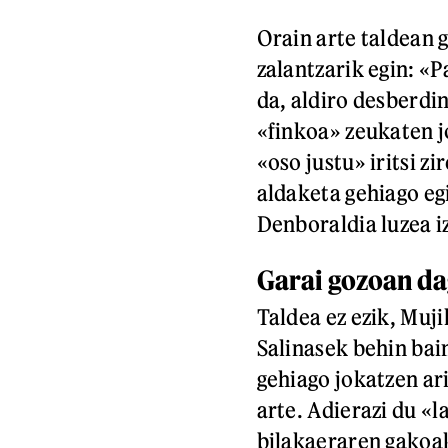
Orain arte taldean g
zalantzarik egin: «
da, aldiro desberdi
«finkoa» zeukaten j
«oso justu» iritsi z
aldaketa gehiago egi
Denboraldia luzea i
Garai gozoan d
Taldea ez ezik, Muj
Salinasek behin bai
gehiago jokatzen ar
arte. Adierazi du «l
bilakaeraren gakoak