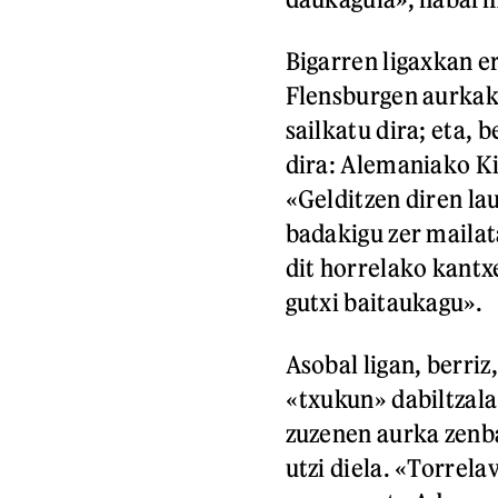
Bigarren ligaxkan er
Flensburgen aurkako
sailkatu dira; eta, 
dira: Alemaniako Ki
«Gelditzen diren la
badakigu zer mailata
dit horrelako kantx
gutxi baitaukagu».
Asobal ligan, berriz
«txukun» dabiltzala
zuzenen aurka zenba
utzi diela. «Torrel