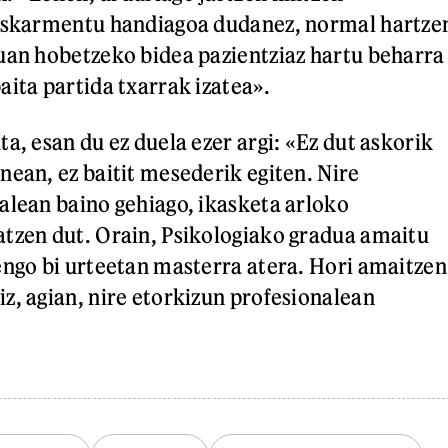
 eskarmentu handiagoa dudanez, normal hartze
uan hobetzeko bidea pazientziaz hartu beharra
aita partida txarrak izatea».
a, esan du ez duela ezer argi: «Ez dut askorik
nean, ez baitit mesederik egiten. Nire
alean baino gehiago, ikasketa arloko
tzen dut. Orain, Psikologiako gradua amaitu
engo bi urteetan masterra atera. Hori amaitzen
z, agian, nire etorkizun profesionalean