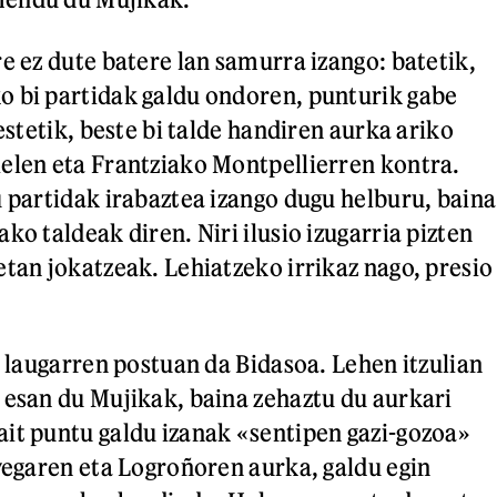
e ez dute batere lan samurra izango: batetik,
 bi partidak galdu ondoren, punturik gabe
bestetik, beste bi talde handiren aurka ariko
elen eta Frantziako Montpellierren kontra.
u partidak irabaztea izango dugu helburu, baina
ko taldeak diren. Niri ilusio izugarria pizten
etan jokatzeak. Lehiatzeko irrikaz nago, presio
, laugarren postuan da Bidasoa. Lehen itzulian
 esan du Mujikak, baina zehaztu du aurkari
it puntu galdu izanak «sentipen gazi-gozoa»
avegaren eta Logroñoren aurka, galdu egin