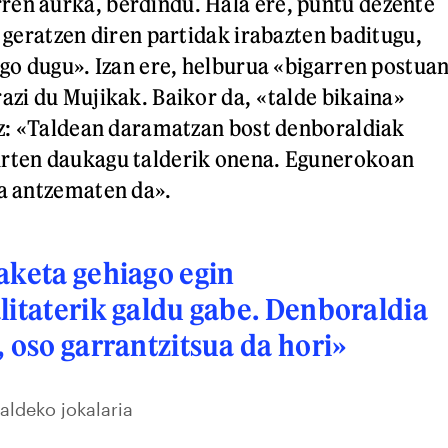
ren aurka, berdindu. Hala ere, puntu dezente
, geratzen diren partidak irabazten baditugu,
ngo dugu». Izan ere, helburua «bigarren postua
razi du Mujikak. Baikor da, «talde bikaina»
ziz: «Taldean daramatzan bost denboraldiak
urten daukagu talderik onena. Egunerokoan
ea antzematen da».
aketa gehiago egin
litaterik galdu gabe. Denboraldia
, oso garrantzitsua da hori»
aldeko jokalaria