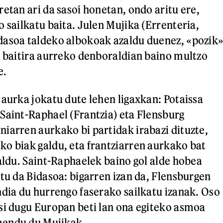
etan ari da sasoi honetan, ondo aritu ere,
 sailkatu baita. Julen Mujika (Errenteria,
dasoa taldeko albokoak azaldu duenez, «pozik
n baitira aurreko denboraldian baino multzo
e.
 aurka jokatu dute lehen ligaxkan: Potaissa
Saint-Raphael (Frantzia) eta Flensburg
iarren aurkako bi partidak irabazi dituzte,
o biak galdu, eta frantziarren aurkako bat
galdu. Saint-Raphaelek baino gol alde hobea
atu da Bidasoa: bigarren izan da, Flensburgen
ndia du hurrengo faserako sailkatu izanak. Oso
si dugu Europan beti lan ona egiteko asmoa
mendu du Mujikak.