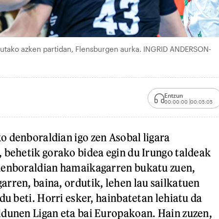
atutako azken partidan, Flensburgen aurka. INGRID ANDERSON-
Entzun
00:00:00
00:05:05
 denboraldian igo zen Asobal ligara
 behetik gorako bidea egin du Irungo taldeak
denboraldian hamaikagarren bukatu zuen,
rren, baina, ordutik, lehen lau sailkatuen
du beti. Horri esker, hainbatetan lehiatu da
ldunen Ligan eta bai Europakoan. Hain zuzen,