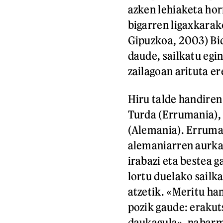
azken lehiaketa horr
bigarren ligaxkarako
Gipuzkoa, 2003) Bi
daude, sailkatu egi
zailagoan arituta er
Hiru talde handiren
Turda (Errumania), 
(Alemania). Erruman
alemaniarren aurkak
irabazi eta bestea 
lortu duelako sailk
atzetik. «Meritu ha
pozik gaude: erakut
daukagula», nabar