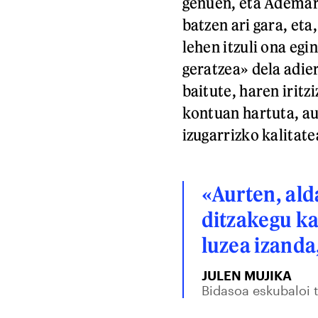
genuen, eta Ademar
batzen ari gara, eta
lehen itzuli ona egi
geratzea» dela adie
baitute, haren irit
kontuan hartuta, a
izugarrizko kalitat
«Aurten, ald
ditzakegu ka
luzea izanda
JULEN MUJIKA
Bidasoa eskubaloi t