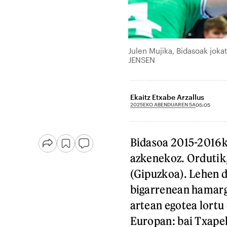
Julen Mujika, Bidasoak jok
JENSEN
Ekaitz Etxabe Arzallus
2025EKO ABENDUAREN 5A
05:05
Bidasoa 2015-2016ko
azkenekoz. Ordutik,
(Gipuzkoa). Lehen 
bigarrenean hamarga
artean egotea lortu 
Europan: bai Txape