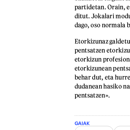
partidetan. Orain,
ditut. Jokalari mod
dago, oso normala b
Etorkizunaz galdetut
pentsatzen etorkizu
etorkizun profesion
etorkizunean pentsa
behar dut, eta hurr
dudanean hasiko nai
pentsatzen».
GAIAK