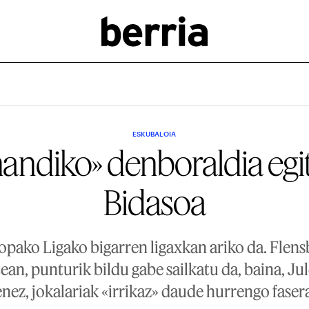
ESKUBALOIA
handiko» denboraldia egit
Bidasoa
opako Ligako bigarren ligaxkan ariko da. Flen
ean, punturik bildu gabe sailkatu da, baina, J
nez, jokalariak «irrikaz» daude hurrengo faser