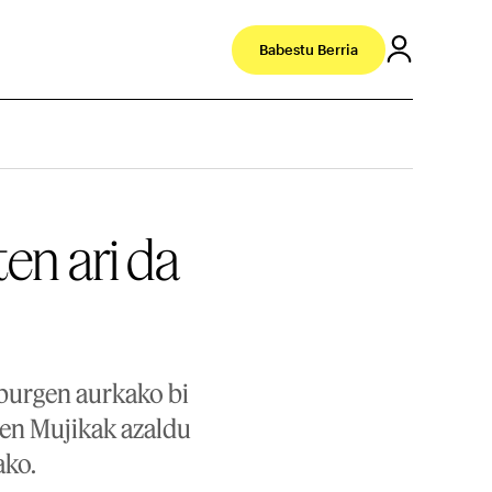
Babestu Berria
en ari da
sburgen aurkako bi
ulen Mujikak azaldu
ako.