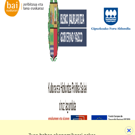
Zure babes ekonomikoari esker