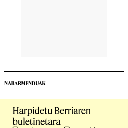
NABARMENDUAK
Harpidetu Berriaren
buletinetara