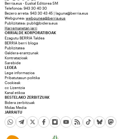
Berria.eus - Euskal Editorea SM
Telefonoa: 943 30 40 30
Bezero arreta: 943 30 43 45 | laguna@berria.eus
Webgunea:
webgunea@berria.eus
Publizitatea:
publi@bidera.eus
Harremanetan jarri
ORRIALDE KORPORATIBOAK
Ezagutu BERRIA Taldea
BERRIA berri bloga
Publizitatea
Galdera-erantzunak
Kontratazioak
Sarebide
LEGEA
Lege informazioa
Pribatutasun politika
Cookieak
cc Lizentzia
Kanal etikoa
BESTELAKO ZERBITZUAK
Bidera zerbitzuak
Midas Media
JARRAITU