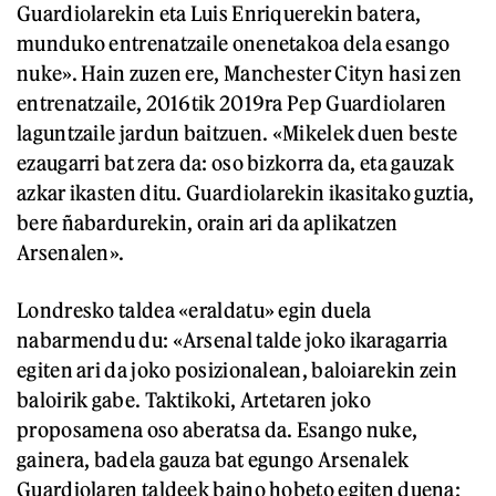
Guardiolarekin eta Luis Enriquerekin batera,
munduko entrenatzaile onenetakoa dela esango
nuke». Hain zuzen ere, Manchester Cityn hasi zen
entrenatzaile, 2016tik 2019ra Pep Guardiolaren
laguntzaile jardun baitzuen. «Mikelek duen beste
ezaugarri bat zera da: oso bizkorra da, eta gauzak
azkar ikasten ditu. Guardiolarekin ikasitako guztia,
bere ñabardurekin, orain ari da aplikatzen
Arsenalen».
Londresko taldea «eraldatu» egin duela
nabarmendu du: «Arsenal talde joko ikaragarria
egiten ari da joko posizionalean, baloiarekin zein
baloirik gabe. Taktikoki, Artetaren joko
proposamena oso aberatsa da. Esango nuke,
gainera, badela gauza bat egungo Arsenalek
Guardiolaren taldeek baino hobeto egiten duena: