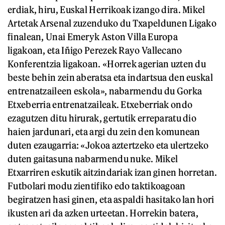
erdiak, hiru, Euskal Herrikoak izango dira. Mikel
Artetak Arsenal zuzenduko du Txapeldunen Ligako
finalean, Unai Emeryk Aston Villa Europa
ligakoan, eta Iñigo Perezek Rayo Vallecano
Konferentzia ligakoan. «Horrek agerian uzten du
beste behin zein aberatsa eta indartsua den euskal
entrenatzaileen eskola», nabarmendu du Gorka
Etxeberria entrenatzaileak. Etxeberriak ondo
ezagutzen ditu hirurak, gertutik erreparatu dio
haien jardunari, eta argi du zein den komunean
duten ezaugarria: «Jokoa aztertzeko eta ulertzeko
duten gaitasuna nabarmendu nuke. Mikel
Etxarriren eskutik aitzindariak izan ginen horretan.
Futbolari modu zientifiko edo taktikoagoan
begiratzen hasi ginen, eta aspaldi hasitako lan hori
ikusten ari da azken urteetan. Horrekin batera,