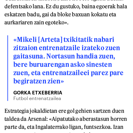
defentsako lana. Ez du gustuko, baina egoerak hala
eskatzen badu, gai da bloke baxuan kokatu eta
aurkariaren zain egoteko».
«Mikeli [Arteta] txikitatik nabari
zitzaion entrenatzaile izateko zuen
gaitasuna. Nortasun handia zuen,
bere buruarengan asko sinesten
zuen, eta entrenatzaileei parez pare
begiratzen zien»
GORKA ETXEBERRIA
Futbol entrenatzailea
Estrategia jokaldietan ere gol gehien sartzen duen
taldea da Arsenal: «Aipatutako aberastasun horren
parte da, eta Ingalaterrako ligan, funtsezkoa. Izan