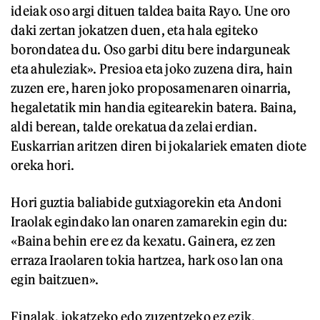
ideiak oso argi dituen taldea baita Rayo. Une oro
daki zertan jokatzen duen, eta hala egiteko
borondatea du. Oso garbi ditu bere indarguneak
eta ahuleziak». Presioa eta joko zuzena dira, hain
zuzen ere, haren joko proposamenaren oinarria,
hegaletatik min handia egitearekin batera. Baina,
aldi berean, talde orekatua da zelai erdian.
Euskarrian aritzen diren bi jokalariek ematen diote
oreka hori.
Hori guztia baliabide gutxiagorekin eta Andoni
Iraolak egindako lan onaren zamarekin egin du:
«Baina behin ere ez da kexatu. Gainera, ez zen
erraza Iraolaren tokia hartzea, hark oso lan ona
egin baitzuen».
Finalak, jokatzeko edo zuzentzeko ez ezik,