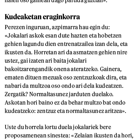
haien oso gainean dago partida guztian».
Kudeaketan eraginkorra
Perezen inguruan, azpimarra hau egin du:
«Jokalari askok esan dute hazten eta hobetzen
gehien lagundu dien entrenatzailea izan dela, eta
ikusten da. Horretan ari da asmatzen gehien nire
ustez, gai izaten ari baita jokalari
bakoitzarengandik onena ateratzeko. Gainera,
ematen dituen mezuak oso zentzuzkoak dira, eta
nabari da multzoa oso ondo ari dela kudeatzen.
Zergatik? Normaltasunez jarduten duelako.
Askotan hori baino ez da behar multzo bat ondo
kudeatzeko: zentzuz eta normaltasunez aritzea».
Uste du horrela lortu duela jokalariek bere
proposamenean sinestea: «Zelaian ikusten da hori,