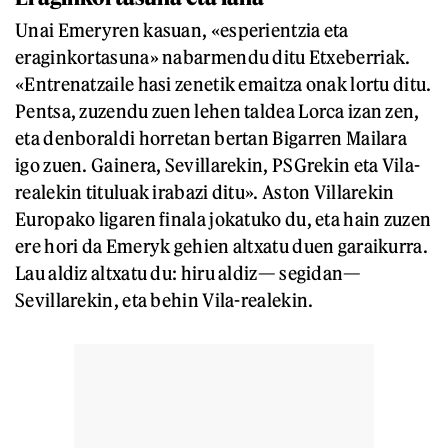
Unai Emeryren kasuan, «esperientzia eta
eraginkortasuna» nabarmendu ditu Etxeberriak.
«Entrenatzaile hasi zenetik emaitza onak lortu ditu.
Pentsa, zuzendu zuen lehen taldea Lorca izan zen,
eta denboraldi horretan bertan Bigarren Mailara
igo zuen. Gainera, Sevillarekin, PSGrekin eta Vila-
realekin tituluak irabazi ditu». Aston Villarekin
Europako ligaren finala jokatuko du, eta hain zuzen
ere hori da Emeryk gehien altxatu duen garaikurra.
Lau aldiz altxatu du: hiru aldiz— segidan—
Sevillarekin, eta behin Vila-realekin.