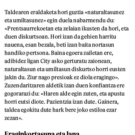
Taldearen eraldaketa hori guztia «naturaltasunez
eta umiltasunez» egin duela nabarmendu du:
«Prentsaurrekoetan eta zelaian ikusten da hori, eta
duen diskurtsoan. Hori izan da gehien harritu
nauena, esan bezala, beti izan baita nortasun
handiko pertsona. Baina egoera zailetan ere,
adibidez ligan City asko gerturatu zaionean,
naturaltasun eta umiltasun diskurtso horri eusten
jakin du. Ziur nago presioak ez diola eragingo».
Zuzendaritzaren aldetik izan duen konfiantza ere
gogorarazi du: «Haren alde egin zuten, eta apustu
horri eutsi diote. Pazientzia izan dute. Gainera,
taldea egokitu dute hark bere joko estiloa ezar
zezan».
Eraginkortasuna eta lana