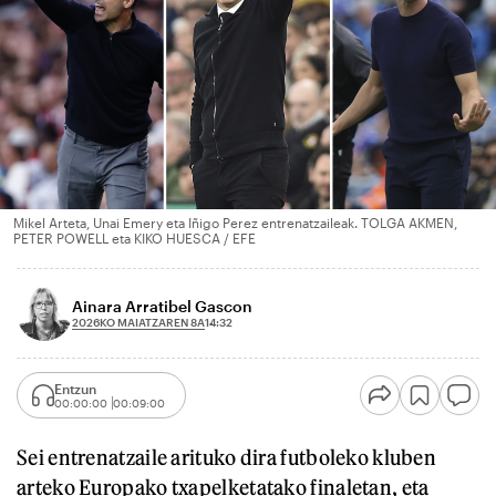
Mikel Arteta, Unai Emery eta Iñigo Perez entrenatzaileak. TOLGA AKMEN,
PETER POWELL eta KIKO HUESCA / EFE
Ainara Arratibel Gascon
2026KO MAIATZAREN 8A
14:32
Entzun
00:00:00
00:09:00
Sei entrenatzaile arituko dira futboleko kluben
arteko Europako txapelketatako finaletan, eta