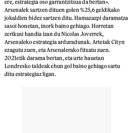
ere, estrategia oso garrantzitsua da bertan».
Arsenalek sartzen dituen golen %25,6 geldikako
jokaldien bidez sartzen ditu. Hamazazpi daramatza
sasoi honetan, inork baino gehiago. Horretan
zerikusi handia izan du Nicolas Joverrek,
Arsenaleko estrategia arduradunak. Artetak Cityn
ezagutu zuen, eta Arsenalerako fitxatu zuen.
2021etik darama bertan, eta urte hauetan
Londresko taldeak ehun gol baino gehiago sartu
ditu estrategiaz ligan.