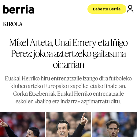
Babestu Berria
KIROLA
Mikel Arteta, Unai Emery eta Iñigo
Perez: jokoa aztertzeko gaitasuna
oinarrian
Euskal Herriko hiru entrenatzaile izango dira futboleko
kluben arteko Europako txapelketetako finaletan.
Gorka Etxeberriak Euskal Herriko entrenatzaile
eskolen «balioa eta indarra» azpimarratu ditu.