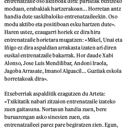
entrenatzaile oso aktiboak dira: partidak bizitzeko
moduan, erabakiak hartzerakoan... Horretan antz
handia dute saskibaloiko entrenatzaileekin. Oso
modu aktibo eta positiboan esku hartzen dute».
Haren ustez, ezaugarri horiek ez dira hiru
entrenatzaile horietara mugatzen: «Mikel, Unai eta
Iñigo ez dira aspaldian arrakasta izaten ari diren
euskal entrenatzaile bakarrak. Hor daude Xabi
Alonso, Jose Luis Mendilibar, Andoni Iraola,
Jagoba Arrasate, Imanol Alguacil... Guztiak eskola
horretakoak dira».
Etxeberriak aspalditik ezagutzen du Arteta:
«Txikitatik nabari zitzaion entrenatzaile izateko
zuen gaitasuna. Nortasun handia zuen, bere
buruarengan asko sinesten zuen, eta
entrenatzaileei parez pare begiratzen zien. Egun,