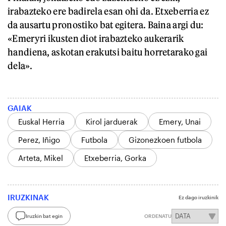
irabazteko ere badirela esan ohi da. Etxeberria ez
da ausartu pronostiko bat egitera. Baina argi du:
«Emeryri ikusten diot irabazteko aukerarik
handiena, askotan erakutsi baitu horretarako gai
dela».
GAIAK
Euskal Herria
Kirol jarduerak
Emery, Unai
Perez, Iñigo
Futbola
Gizonezkoen futbola
Arteta, Mikel
Etxeberria, Gorka
IRUZKINAK
Ez dago iruzkinik
Iruzkin bat egin
ORDENATU