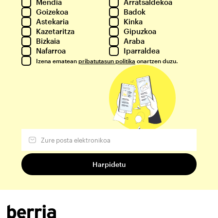
Mendia
Arratsaldekoa
Goizekoa
Badok
Astekaria
Kinka
Kazetaritza
Gipuzkoa
Bizkaia
Araba
Nafarroa
Iparraldea
Izena ematean
pribatutasun politika
onartzen duzu.