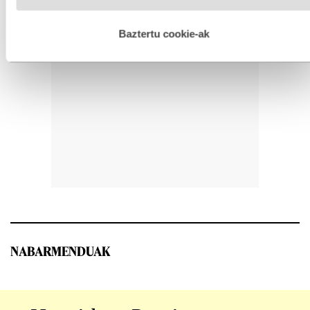
hobetzeko asmoz, cookie teknologiaz baliatzen gara. Ohar
hau onartuz gero, teknologia hori erabiltzeko baimen
esplizitua ematen diguzu.
Gehiago irakurri
Baztertu cookie-ak
NABARMENDUAK