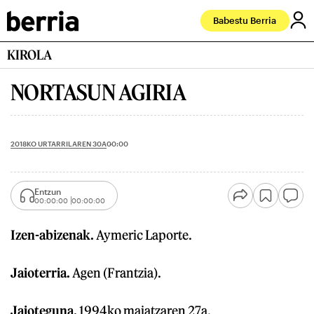
Babestu Berria
KIROLA
NORTASUN AGIRIA
2018KO URTARRILAREN 30A
00:00
Entzun
00:00:00
00:00:00
Izen-abizenak.
Aymeric Laporte.
Jaioterria.
Agen (Frantzia).
Jaioteguna.
1994ko maiatzaren 27a.