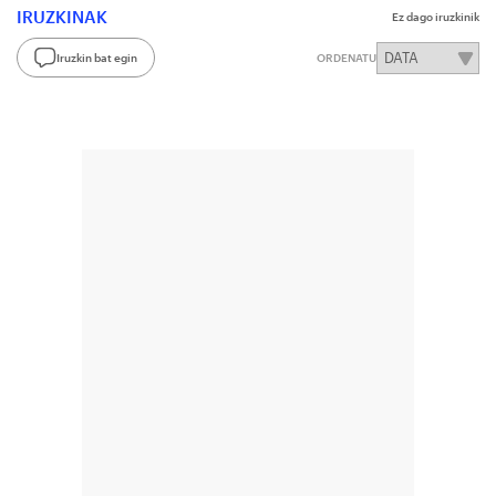
IRUZKINAK
Ez dago iruzkinik
Iruzkin bat egin
ORDENATU