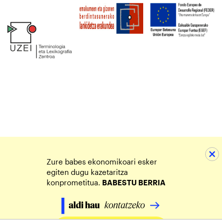
Zure babes ekonomikoari esker
egiten dugu kazetaritza
konprometitua.
BABESTU BERRIA