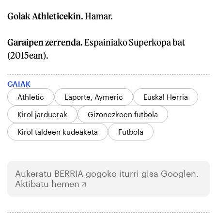
Golak Athleticekin.
Hamar.
Garaipen zerrenda.
Espainiako Superkopa bat
(2015ean).
GAIAK
Athletic
Laporte, Aymeric
Euskal Herria
Kirol jarduerak
Gizonezkoen futbola
Kirol taldeen kudeaketa
Futbola
Aukeratu
BERRIA
gogoko iturri gisa Googlen.
Aktibatu hemen