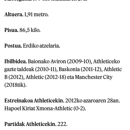
Altuera.
1,91 metro.
Pisua.
86,5 kilo.
Postua.
Erdiko atzelaria.
Ibilbidea.
Baionako Aviron (2009-10), Athleticeko
gazte taldeak (2010-11), Baskonia (2011-12), Athletic
B (2012), Athletic (2012-18) eta Manchester City
(2018tik).
Estreinakoa Athleticekin.
2012ko azaroaren 28an.
Hapoel Kiriat Xmona-Athletic (0-2).
Partidak Athleticekin.
222.