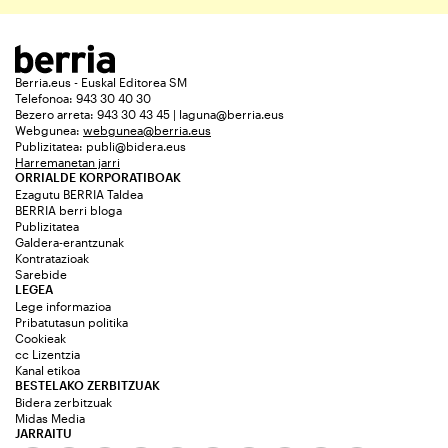
Berria.eus - Euskal Editorea SM
Telefonoa: 943 30 40 30
Bezero arreta: 943 30 43 45 | laguna@berria.eus
Webgunea:
webgunea@berria.eus
Publizitatea:
publi@bidera.eus
Harremanetan jarri
ORRIALDE KORPORATIBOAK
Ezagutu BERRIA Taldea
BERRIA berri bloga
Publizitatea
Galdera-erantzunak
Kontratazioak
Sarebide
LEGEA
Lege informazioa
Pribatutasun politika
Cookieak
cc Lizentzia
Kanal etikoa
BESTELAKO ZERBITZUAK
Bidera zerbitzuak
Midas Media
JARRAITU