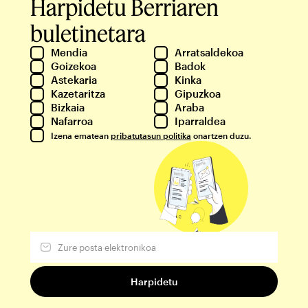
Harpidetu Berriaren
buletinetara
Mendia
Arratsaldekoa
Goizekoa
Badok
Astekaria
Kinka
Kazetaritza
Gipuzkoa
Bizkaia
Araba
Nafarroa
Iparraldea
Izena ematean
pribatutasun politika
onartzen duzu.