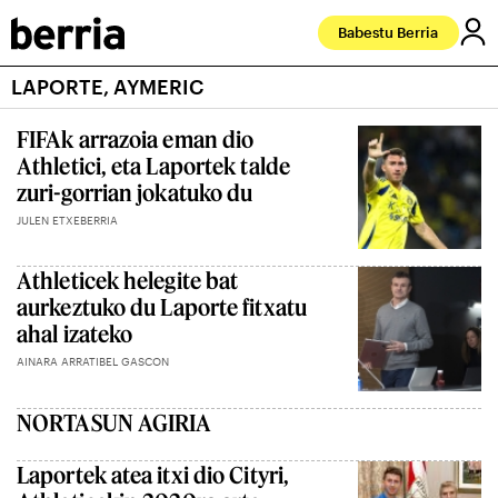
Babestu Berria
LAPORTE, AYMERIC
FIFAk arrazoia eman dio
Athletici, eta Laportek talde
zuri-gorrian jokatuko du
JULEN ETXEBERRIA
Athleticek helegite bat
aurkeztuko du Laporte fitxatu
ahal izateko
AINARA ARRATIBEL GASCON
NORTASUN AGIRIA
Laportek atea itxi dio Cityri,