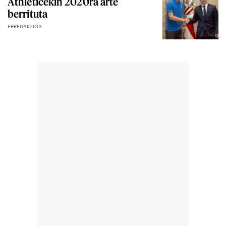
Athleticekin 2020ra arte
berrituta
ERREDAKZIOA