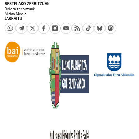
BESTELAKO ZERBITZUAK
Bidera zerbitzuak
Midas Media
JARRAITU