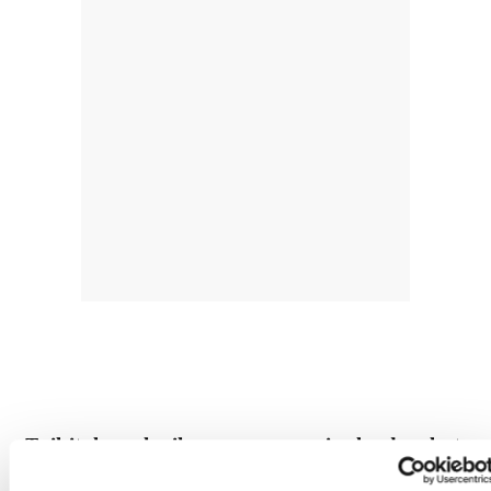
«Txikitako golegile onenaren sari asko dauzkat
etxean»