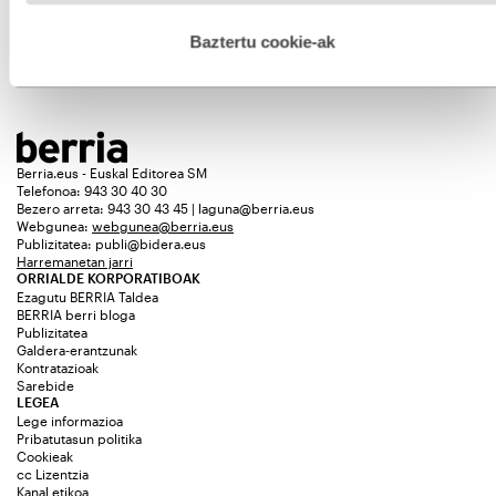
HARITZ GALLASTEGI
hau onartuz gero, teknologia hori erabiltzeko baimen
esplizitua ematen diguzu.
Gehiago irakurri
Baztertu cookie-ak
Gehiago ikusi
Berria.eus - Euskal Editorea SM
Telefonoa: 943 30 40 30
Bezero arreta: 943 30 43 45 | laguna@berria.eus
Webgunea:
webgunea@berria.eus
Publizitatea:
publi@bidera.eus
Harremanetan jarri
ORRIALDE KORPORATIBOAK
Ezagutu BERRIA Taldea
BERRIA berri bloga
Publizitatea
Galdera-erantzunak
Kontratazioak
Sarebide
LEGEA
Lege informazioa
Pribatutasun politika
Cookieak
cc Lizentzia
Kanal etikoa