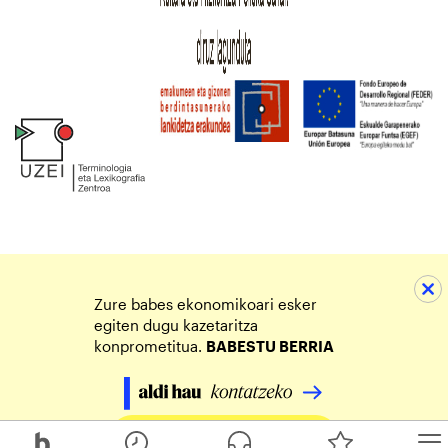
Zure babes ekonomikoari esker
egiten dugu kazetaritza
konprometitua.
BABESTU BERRIA
Egin zure ekarpena