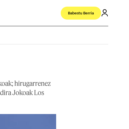
Babestu Berria
okoak; hirugarrenez
adira Jokoak Los