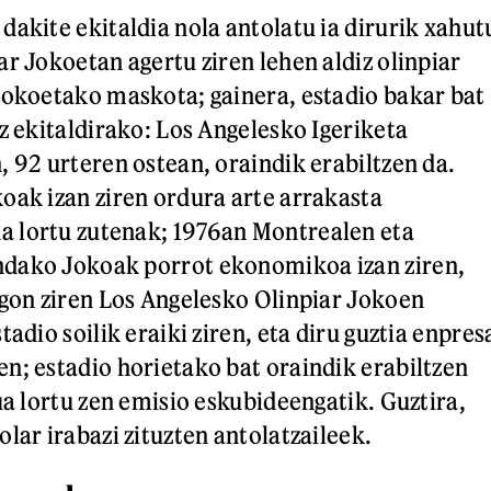
dakite ekitaldia nola antolatu ia dirurik xahut
r Jokoetan agertu ziren lehen aldiz olinpiar
Jokoetako maskota; gainera, estadio bakar bat
z ekitaldirako: Los Angelesko Igeriketa
, 92 urteren ostean, oraindik erabiltzen da.
oak izan ziren ordura arte arrakasta
 lortu zutenak; 1976an Montrealen eta
dako Jokoak porrot ekonomikoa izan ziren,
egon ziren Los Angelesko Olinpiar Jokoen
tadio soilik eraiki ziren, eta diru guztia enpres
n; estadio horietako bat oraindik erabiltzen
ua lortu zen emisio eskubideengatik. Guztira,
lar irabazi zituzten antolatzaileek.