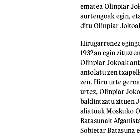
ematea Olinpiar Jok
aurtengoak egin, et
ditu Olinpiar Joko
Hirugarrenez egingo
1932an egin zituzte
Olinpiar Jokoak ant
antolatu zen txapel
zen. Hiru urte gero
urtez, Olinpiar Jok
baldintzatu zituen 
aliatuek Moskuko Ol
Batasunak Afganista
Sobietar Batasuna e