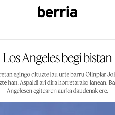
Los Angeles begi bistan
etan egingo dituzte lau urte barru Olinpiar J
zte han. Aspaldi ari dira horretarako lanean. B
Angelesen egitearen aurka daudenak ere.