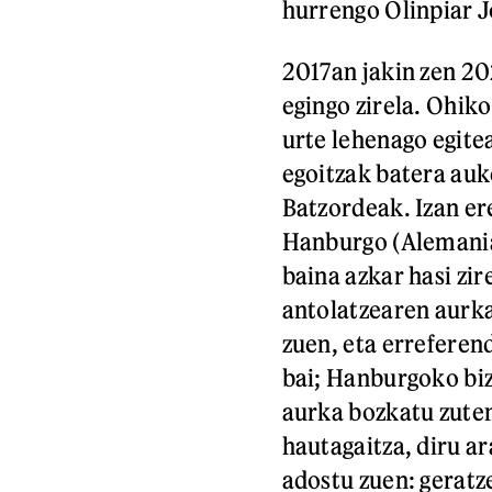
hurrengo Olinpiar J
2017an jakin zen 2
egingo zirela. Ohik
urte lehenago egite
egoitzak batera auk
Batzordeak. Izan er
Hanburgo (Alemania
baina azkar hasi zi
antolatzearen aurk
zuen, eta erreferen
bai; Hanburgoko bi
aurka bozkatu zuten
hautagaitza, diru a
adostu zuen: geratz