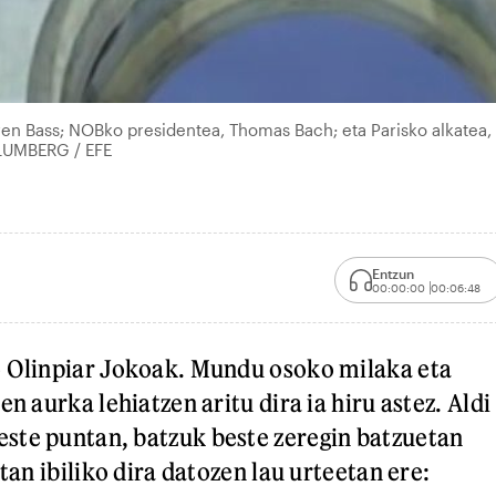
ren Bass; NOBko presidentea, Thomas Bach; eta Parisko alkatea,
LUMBERG / EFE
Entzun
00:00:00
00:06:48
o Olinpiar Jokoak. Mundu osoko milaka eta
en aurka lehiatzen aritu dira ia hiru astez. Aldi
ste puntan, batzuk beste zeregin batzuetan
etan ibiliko dira datozen lau urteetan ere: