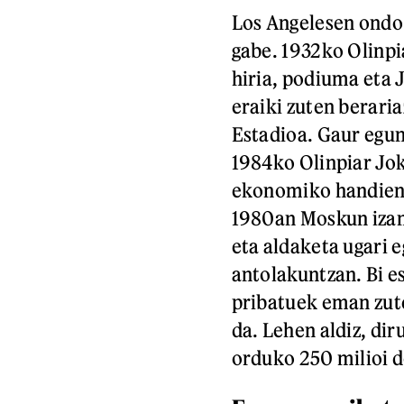
Los Angelesen ondo 
gabe. 1932ko Olinpia
hiria, podiuma eta 
eraiki zuten beraria
Estadioa. Gaur egun
1984ko Olinpiar Jok
ekonomiko handiena
1980an Moskun izan
eta aldaketa ugari 
antolakuntzan. Bi es
pribatuek eman zute
da. Lehen aldiz, dir
orduko 250 milioi do