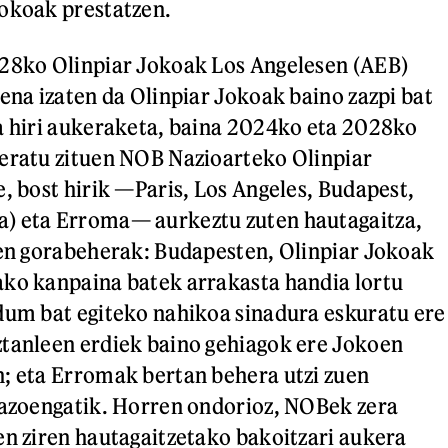
okoak prestatzen.
028ko Olinpiar Jokoak Los Angelesen (AEB)
oena izaten da Olinpiar Jokoak baino zazpi bat
a hiri aukeraketa, baina 2024ko eta 2028ko
eratu zituen NOB Nazioarteko Olinpiar
e, bost hirik —Paris, Los Angeles, Budapest,
) eta Erroma— aurkeztu zuten hautagaitza,
ren gorabeherak: Budapesten, Olinpiar Jokoak
ako kanpaina batek arrakasta handia lortu
dum bat egiteko nahikoa sinadura eskuratu ere
ztanleen erdiek baino gehiagok ere Jokoen
; eta Erromak bertan behera utzi zuen
razoengatik. Horren ondorioz, NOBek zera
en ziren hautagaitzetako bakoitzari aukera