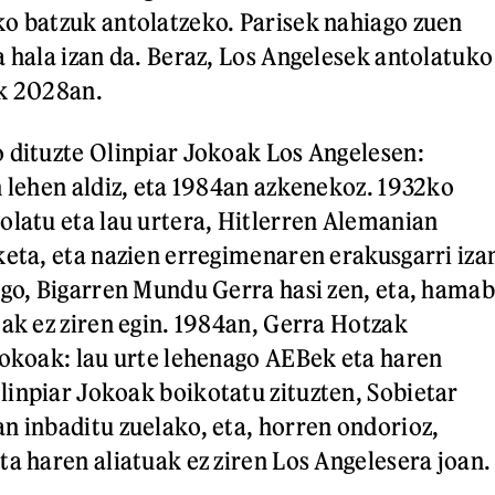
o batzuk antolatzeko. Parisek nahiago zuen
a hala izan da. Beraz, Los Angelesek antolatuko
ak 2028an.
 dituzte Olinpiar Jokoak Los Angelesen:
n lehen aldiz, eta 1984an azkenekoz. 1932ko
olatu eta lau urtera, Hitlerren Alemanian
keta, eta nazien erregimenaren erakusgarri iza
ago, Bigarren Mundu Gerra hasi zen, eta, hamab
oak ez ziren egin. 1984an, Gerra Hotzak
Jokoak: lau urte lehenago AEBek eta haren
inpiar Jokoak boikotatu zituzten, Sobietar
n inbaditu zuelako, eta, horren ondorioz,
ta haren aliatuak ez ziren Los Angelesera joan.