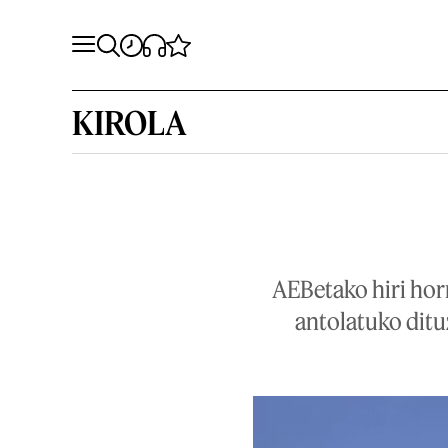
KIROLA
AEBetako hiri horr
antolatuko ditu