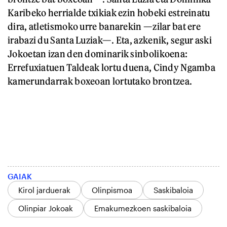
Karibeko herrialde txikiak ezin hobeki estreinatu
dira, atletismoko urre banarekin —zilar bat ere
irabazi du Santa Luziak—. Eta, azkenik, segur aski
Jokoetan izan den dominarik sinbolikoena:
Errefuxiatuen Taldeak lortu duena, Cindy Ngamba
kamerundarrak boxeoan lortutako brontzea.
GAIAK
Kirol jarduerak
Olinpismoa
Saskibaloia
Olinpiar Jokoak
Emakumezkoen saskibaloia