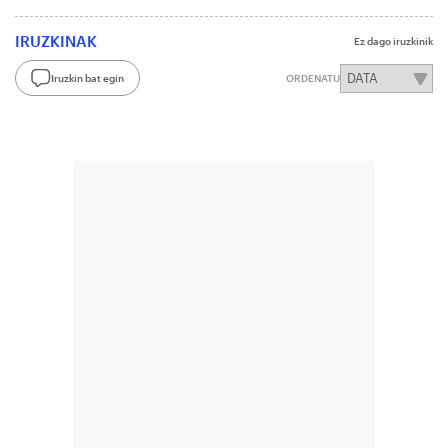
IRUZKINAK
Ez dago iruzkinik
Iruzkin bat egin
ORDENATU