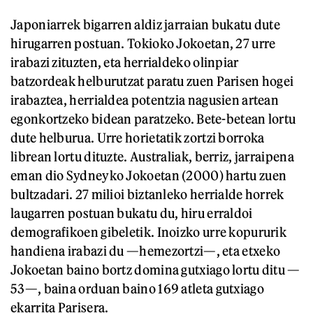
Japoniarrek bigarren aldiz jarraian bukatu dute
hirugarren postuan. Tokioko Jokoetan, 27 urre
irabazi zituzten, eta herrialdeko olinpiar
batzordeak helburutzat paratu zuen Parisen hogei
irabaztea, herrialdea potentzia nagusien artean
egonkortzeko bidean paratzeko. Bete-betean lortu
dute helburua. Urre horietatik zortzi borroka
librean lortu dituzte. Australiak, berriz, jarraipena
eman dio Sydneyko Jokoetan (2000) hartu zuen
bultzadari. 27 milioi biztanleko herrialde horrek
laugarren postuan bukatu du, hiru erraldoi
demografikoen gibeletik. Inoizko urre kopururik
handiena irabazi du —hemezortzi—, eta etxeko
Jokoetan baino bortz domina gutxiago lortu ditu —
53—, baina orduan baino 169 atleta gutxiago
ekarrita Parisera.