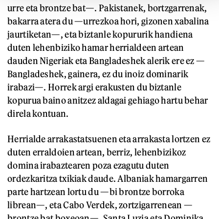
urre eta brontze bat—. Pakistanek, bortzgarrenak,
bakarra atera du —urrezkoa hori, gizonen xabalina
jaurtiketan—, eta biztanle kopururik handiena
duten lehenbiziko hamar herrialdeen artean
dauden Nigeriak eta Bangladeshek alerik ere ez —
Bangladeshek, gainera, ez du inoiz dominarik
irabazi—. Horrek argi erakusten du biztanle
kopurua baino anitzez aldagai gehiago hartu behar
direla kontuan.
Herrialde arrakastatsuenen eta arrakasta lortzen ez
duten erraldoien artean, berriz, lehenbizikoz
domina irabaztearen poza ezagutu duten
ordezkaritza txikiak daude. Albaniak hamargarren
parte hartzean lortu du —bi brontze borroka
librean—, eta Cabo Verdek, zortzigarrenean —
brontze bat boxeoan—. Santa Luzia eta Dominika