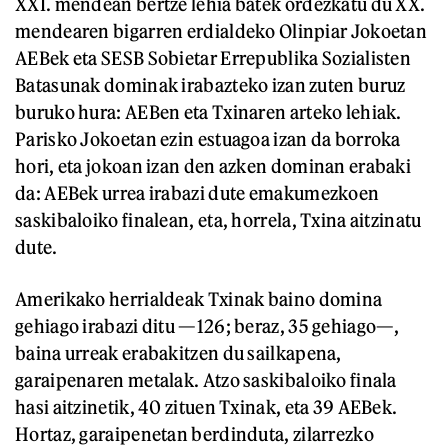
XXI. mendean bertze lehia batek ordezkatu du XX.
mendearen bigarren erdialdeko Olinpiar Jokoetan
AEBek eta SESB Sobietar Errepublika Sozialisten
Batasunak dominak irabazteko izan zuten buruz
buruko hura: AEBen eta Txinaren arteko lehiak.
Parisko Jokoetan ezin estuagoa izan da borroka
hori, eta jokoan izan den azken dominan erabaki
da: AEBek urrea irabazi dute emakumezkoen
saskibaloiko finalean, eta, horrela, Txina aitzinatu
dute.
Amerikako herrialdeak Txinak baino domina
gehiago irabazi ditu —126; beraz, 35 gehiago—,
baina urreak erabakitzen du sailkapena,
garaipenaren metalak. Atzo saskibaloiko finala
hasi aitzinetik, 40 zituen Txinak, eta 39 AEBek.
Hortaz, garaipenetan berdinduta, zilarrezko