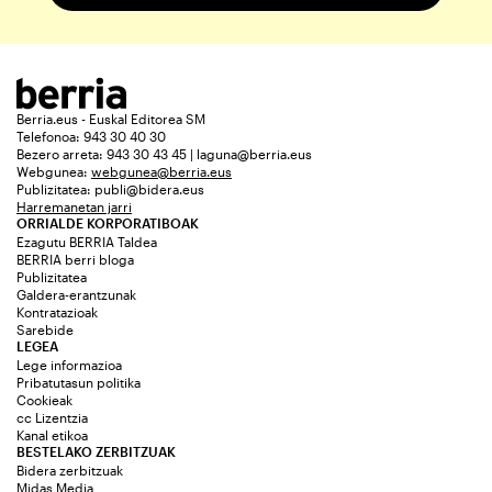
Berria.eus - Euskal Editorea SM
Telefonoa: 943 30 40 30
Bezero arreta: 943 30 43 45 | laguna@berria.eus
Webgunea:
webgunea@berria.eus
Publizitatea:
publi@bidera.eus
Harremanetan jarri
ORRIALDE KORPORATIBOAK
Ezagutu BERRIA Taldea
BERRIA berri bloga
Publizitatea
Galdera-erantzunak
Kontratazioak
Sarebide
LEGEA
Lege informazioa
Pribatutasun politika
Cookieak
cc Lizentzia
Kanal etikoa
BESTELAKO ZERBITZUAK
Bidera zerbitzuak
Midas Media