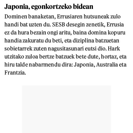
Japonia, egonkortzeko bidean
Dominen banaketan, Errusiaren hutsuneak zulo
handi bat uzten du. SESB desegin zenetik, Errusia
ez da hura bezain ongi aritu, baina domina kopuru
handia zakuratu du beti, eta diziplina batzuetan
sobietarrek zuten nagusitasunari eutsi dio. Hark
utzitako zuloa bertze batzuek bete dute, hortaz, eta
hiru talde nabarmendu dira: Japonia, Australia eta
Frantzia.