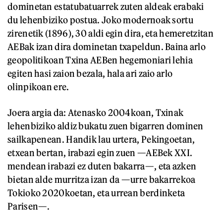
dominetan estatubatuarrek zuten aldeak erabaki
du lehenbiziko postua. Joko modernoak sortu
zirenetik (1896), 30 aldi egin dira, eta hemeretzitan
AEBak izan dira dominetan txapeldun. Baina arlo
geopolitikoan Txina AEBen hegemoniari lehia
egiten hasi zaion bezala, hala ari zaio arlo
olinpikoan ere.
Joera argia da: Atenasko 2004koan, Txinak
lehenbiziko aldiz bukatu zuen bigarren dominen
sailkapenean. Handik lau urtera, Pekingoetan,
etxean bertan, irabazi egin zuen —AEBek XXI.
mendean irabazi ez duten bakarra—, eta azken
bietan alde murritza izan da —urre bakarrekoa
Tokioko 2020koetan, eta urrean berdinketa
Parisen—.