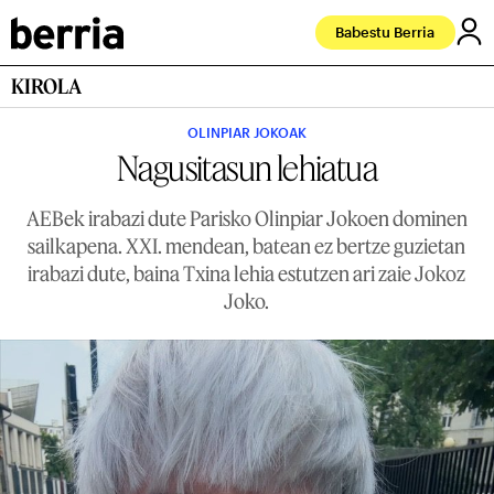
Babestu Berria
KIROLA
OLINPIAR JOKOAK
Nagusitasun lehiatua
AEBek irabazi dute Parisko Olinpiar Jokoen dominen
sailkapena. XXI. mendean, batean ez bertze guzietan
irabazi dute, baina Txina lehia estutzen ari zaie Jokoz
Joko.