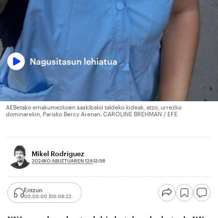
Nagusitasun lehiatua
AEBetako emakumezkoen saskibaloi taldeko kideak, atzo, urrezko
dominarekin, Parisko Bercy Arenan. CAROLINE BREHMAN / EFE
Mikel Rodriguez
2024KO ABUZTUAREN 12A
12:56
Entzun
00:00:00
00:06:22