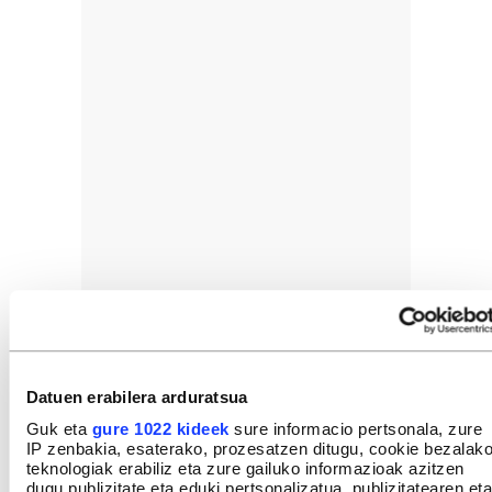
Datuen erabilera arduratsua
Guk eta
gure 1022 kideek
sure informacio pertsonala, zure
IP zenbakia, esaterako, prozesatzen ditugu, cookie bezalak
teknologiak erabiliz eta zure gailuko informazioak azitzen
dugu publizitate eta eduki pertsonalizatua, publizitatearen eta