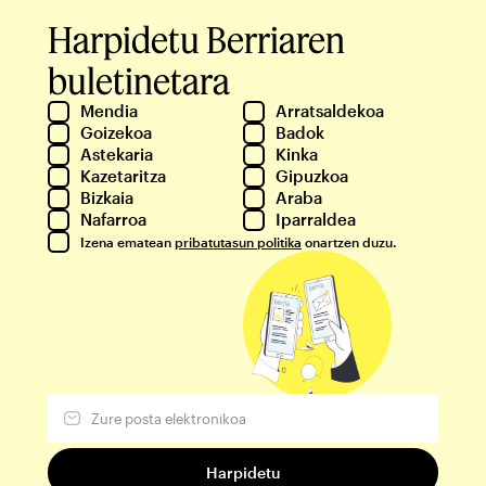
Harpidetu Berriaren
buletinetara
Mendia
Arratsaldekoa
Goizekoa
Badok
Astekaria
Kinka
Kazetaritza
Gipuzkoa
Bizkaia
Araba
Nafarroa
Iparraldea
Izena ematean
pribatutasun politika
onartzen duzu.