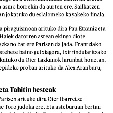
a asmo horrekin da aurten ere. Sailkatzen
an jokatuko du eslalomeko kayakeko finala.
a piraguismoan arituko dira Pau Etxaniz eta
Haiek datorren astean ekingo diote
azkano bat ere Parisen da jada. Frantziako
stebete baino gutxiagora, txirrindularitzako
okatuko du Oier Lazkanok larunbat honetan.
repideko proban arituko da Alex Aranburu,
eta Tahitin besteak
arisen arituko dira Oier Ibarretxe
ne Toro judoka ere. Eta asteburuan bertan