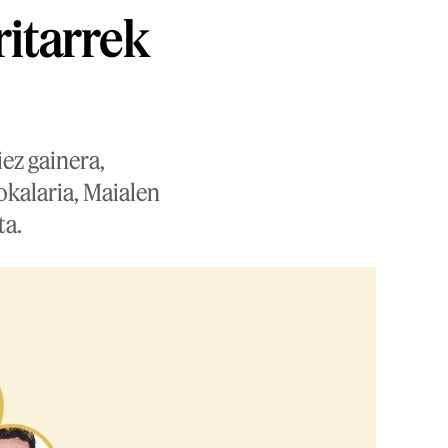
ritarrek
iez gainera,
kalaria, Maialen
ta.