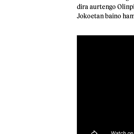
dira aurtengo Olinp
Jokoetan baino ham