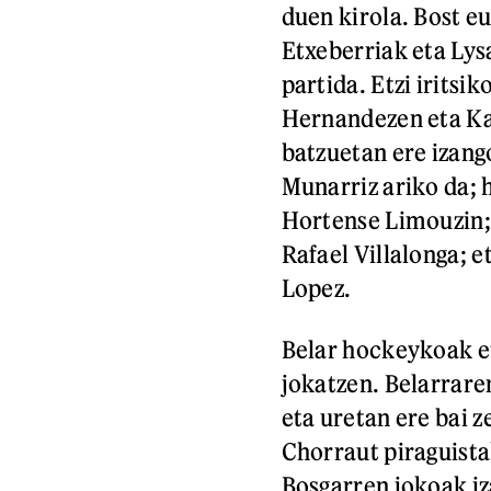
duen kirola. Bost eu
Etxeberriak eta Lys
partida. Etzi iritsi
Hernandezen eta Kau
batzuetan ere izang
Munarriz ariko da; 
Hortense Limouzin; 
Rafael Villalonga; e
Lopez.
Belar hockeykoak et
jokatzen. Belarrare
eta uretan ere bai z
Chorraut piraguista
Bosgarren jokoak iz