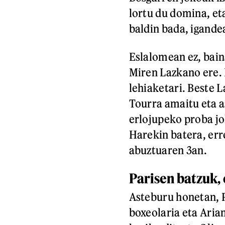
lortu du domina, et
baldin bada, igande
Eslalomean ez, bain
Miren Lazkano ere. 
lehiaketari. Beste L
Tourra amaitu eta a
erlojupeko proba j
Harekin batera, er
abuztuaren 3an.
Parisen batzuk, 
Asteburu honetan, P
boxeolaria eta Aria