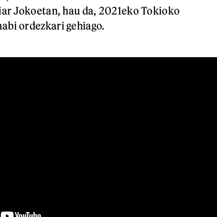
iar Jokoetan, hau da, 2021eko Tokioko
abi ordezkari gehiago.