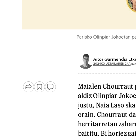
Parisko Olinpiar Jokoetan p
Aitor Garmendia Etx
2024KO UZTAILAREN 24A
14:
Maialen Chourraut 
aldiz Olinpiar Jokoe
justu, Naia Laso ska
orain. Chourraut da
herritarretan zahar
baititu. Bi horiez g