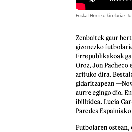
Euskal Herriko kirolariak 
Zenbaitek gaur bert
gizonezko futbolari
Errepublikakoak gau
Oroz, Jon Pacheco 
arituko dira. Besta
gidaritzapean —Now
aurre egingo dio. 
ibilbidea. Lucia Ga
Paredes Espainiako 
Futbolaren ostean, 