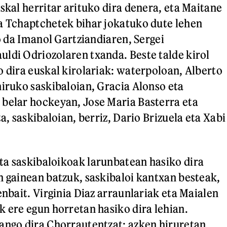
skal herritar arituko dira denera, eta Maitane
a Tchaptchetek bihar jokatuko dute lehen
ko da Imanol Gartziandiaren, Sergei
ldi Odriozolaren txanda. Beste talde kirol
o dira euskal kirolariak: waterpoloan, Alberto
hiruko saskibaloian, Gracia Alonso eta
belar hockeyan, Jose Maria Basterra eta
ta, saskibaloian, berriz, Dario Brizuela eta Xabi
a saskibaloikoak larunbatean hasiko dira
n gainean batzuk, saskibaloi kantxan besteak,
enbait. Virginia Diaz arraunlariak eta Maialen
k ere egun horretan hasiko dira lehian.
ango dira Chorrautentzat: azken hiruretan