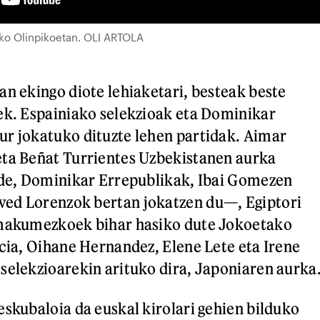
Joko Olinpikoetan. OLI ARTOLA
an ekingo diote lehiaketari, besteak beste
ek. Espainiako selekzioak eta Dominikar
r jokatuko dituzte lehen partidak. Aimar
eta Beñat Turrientes Uzbekistanen aurka
lde, Dominikar Errepublikak, Ibai Gomezen
ed Lorenzok bertan jokatzen du—, Egiptori
Emakumezkoek bihar hasiko dute Jokoetako
rcia, Oihane Hernandez, Elene Lete eta Irene
selekzioarekin arituko dira, Japoniaren aurka
eskubaloia da euskal kirolari gehien bilduko