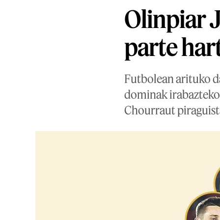
Olinpiar 
parte har
Futbolean arituko da
dominak irabazteko 
Chourraut piraguist