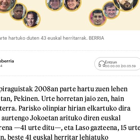
arte hartuko duten 43 euskal herritarrak. BERRIA
eberria
Entzun
54
00:00:00
00:05:59
piraguistak 2008an parte hartu zuen lehen
tan, Pekinen. Urte horretan jaio zen, hain
terra. Parisko olinpiar hirian elkartuko dira
 aurtengo Jokoetan arituko diren euskal
rena —41 urte ditu—, eta Laso gazteena, 15 urt
ain, beste 41 euskal herritar lehiatuko