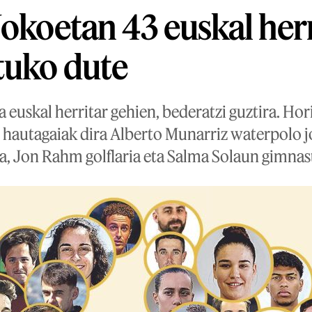
Jokoetan 43 euskal her
tuko dute
 euskal herritar gehien, bederatzi guztira. Hor
hautagaiak dira Alberto Munarriz waterpolo jo
a, Jon Rahm golflaria eta Salma Solaun gimnas