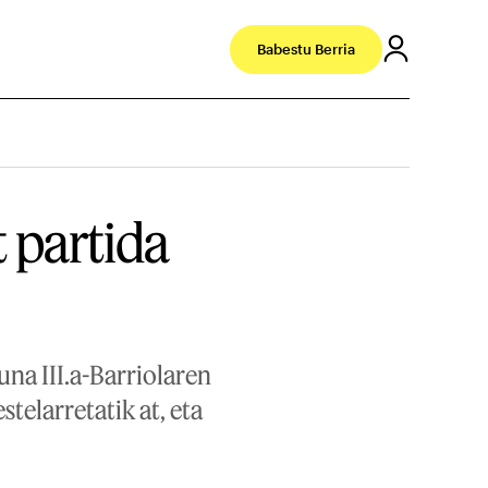
Babestu Berria
 partida
una III.a-Barriolaren
telarretatik at, eta