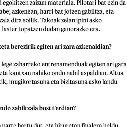
 egokitzen zaizun materiala. Pilotari bat ezin da
be; azkenean, harri bat jotzen gabiltza, eta
ala dira soilik. Takoak zelan ipini asko
a laster topatzen dudan ganorazko era.
eta berezirik egiten ari zara azkenaldian?
n lege zaharreko entrenamenduak egiten ari gara
 eta kantxan nahiko ondo nabil aspaldian. Altua
tik, mugikortasuna eta bizitasuna asko landu
ndo zabiltzala bost t'erdian?
n parte hartu dut, eta hiruretan finalera heldu