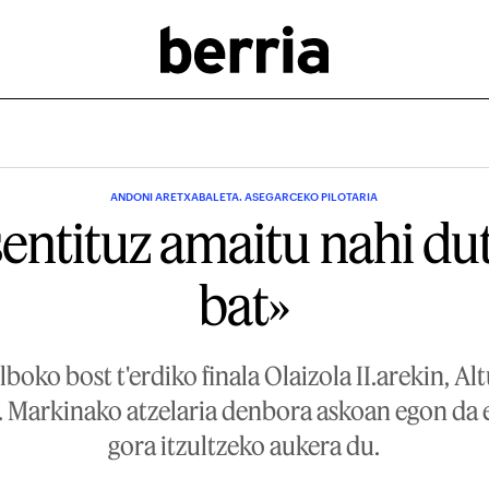
ANDONI ARETXABALETA. ASEGARCEKO PILOTARIA
entituz amaitu nahi dut
bat»
boko bost t'erdiko finala Olaizola II.arekin, Alt
. Markinako atzelaria denbora askoan egon da es
gora itzultzeko aukera du.