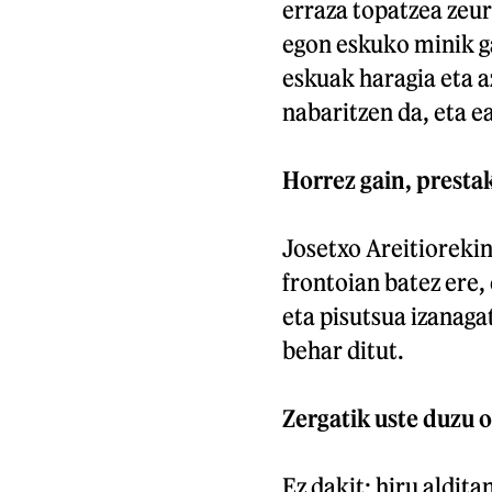
erraza topatzea zeuri
egon eskuko minik ga
eskuak haragia eta az
nabaritzen da, eta e
Horrez gain, prestak
Josetxo Areitioreki
frontoian batez ere,
eta pisutsua izanaga
behar ditut.
Zergatik uste duzu o
Ez dakit; hiru aldita