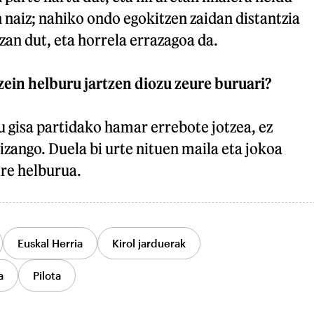
n naiz; nahiko ondo egokitzen zaidan distantzia
izan dut, eta horrela errazagoa da.
ein helburu jartzen diozu zeure buruari?
ru gisa partidako hamar errebote jotzea, ez
 izango. Duela bi urte nituen maila eta jokoa
ire helburua.
Euskal Herria
Kirol jarduerak
a
Pilota