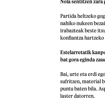
Nola sentitzen zara 
Partida heltzeko gog
nahiko nukeen bezain
irabazteak beste itx
konfiantza hartzeko 
Estelarretatik kanp
bat gora eginda zau
Bai, urte eta erdi e
sufritzen, material
puntu baten bila. As
laster datorren.