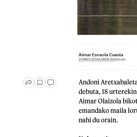
Aimar Esnaola Cuesta
2016KO UZTAILAREN 30A
00:00
Andoni Aretxabaletak
debuta, 18 urterekin
Aimar Olaizola biko
emandako maila lort
nahi du orain.