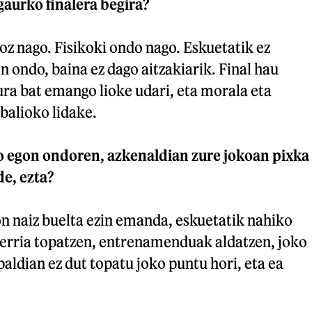
gaurko finalera begira?
oz nago. Fisikoki ondo nago. Eskuetatik ez
 ondo, baina ez dago aitzakiarik. Final hau
ura bat emango lioke udari, eta morala eta
balioko lidake.
o egon ondoren, azkenaldian zure jokoan pixka
de, ezta?
gon naiz buelta ezin emanda, eskuetatik nahiko
 berria topatzen, entrenamenduak aldatzen, joko
paldian ez dut topatu joko puntu hori, eta ea