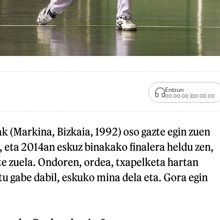
Entzun
00:00:00
00:00:00
 (Markina, Bizkaia, 1992) oso gazte egin zuen
, eta 2014an eskuz binakako finalera heldu zen,
te zuela. Ondoren, ordea, txapelketa hartan
u gabe dabil, eskuko mina dela eta. Gora egin