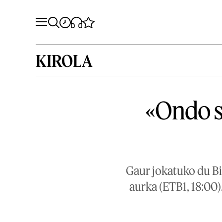
KIROLA
«Ondo s
Gaur jokatuko du Bil
aurka (ETB1, 18:00)