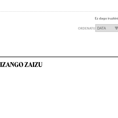
Ez dago iruzkin
ORDENATU
IZANGO ZAIZU