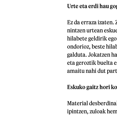
Urte eta erdi hau go
Ez da erraza izaten.
nintzen urtean esku
hilabete geldirik eg
ondorioz, beste hila
galduta. Jokatzen ha
eta geroztik buelta 
amaitu nahi dut part
Eskuko gaitz hori ko
Material desberdinak
ipintzen, zuloak hem