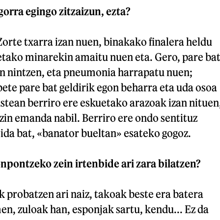
gorra egingo zitzaizun, ezta?
 Zorte txarra izan nuen, binakako finalera heldu
etako minarekin amaitu nuen eta. Gero, pare ba
on nintzen, eta pneumonia harrapatu nuen;
bete pare bat geldirik egon beharra eta uda osoa
stean berriro ere eskuetako arazoak izan nituen
ezin emanda nabil. Berriro ere ondo sentituz
ida bat, «banator bueltan» esateko gogoz.
npontzeko zein irtenbide ari zara bilatzen?
 probatzen ari naiz, takoak beste era batera
en, zuloak han, esponjak sartu, kendu... Ez da