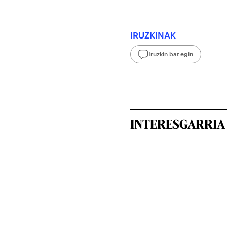
IRUZKINAK
Iruzkin bat egin
INTERESGARRIA 