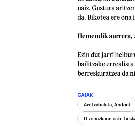
naiz. Gustura aritze
da. Bikotea ere ona 
Hemendik aurrera, z
Ezin dut jarri helbu
bailitzake errealista
berreskuratzea da n
GAIAK
Aretxabaleta, Andoni
Gizonezkoen esku-husk