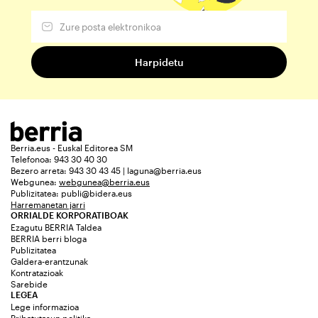
Berria.eus - Euskal Editorea SM
Telefonoa: 943 30 40 30
Bezero arreta: 943 30 43 45 | laguna@berria.eus
Webgunea:
webgunea@berria.eus
Publizitatea:
publi@bidera.eus
Harremanetan jarri
ORRIALDE KORPORATIBOAK
Ezagutu BERRIA Taldea
BERRIA berri bloga
Publizitatea
Galdera-erantzunak
Kontratazioak
Sarebide
LEGEA
Lege informazioa