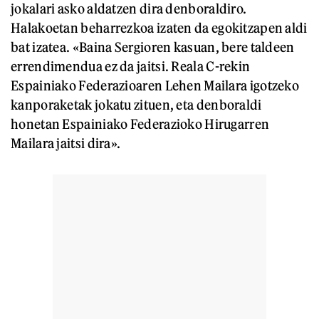
jokalari asko aldatzen dira denboraldiro.
Halakoetan beharrezkoa izaten da egokitzapen aldi
bat izatea. «Baina Sergioren kasuan, bere taldeen
errendimendua ez da jaitsi. Reala C-rekin
Espainiako Federazioaren Lehen Mailara igotzeko
kanporaketak jokatu zituen, eta denboraldi
honetan Espainiako Federazioko Hirugarren
Mailara
jaitsi dira».