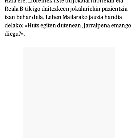
Hala ere, Llorentek uste du jokalari horiekin eta
Reala B-tik igo daitezkeen jokalariekin pazientzia
izan behar dela, Lehen Mailarako jauzia handia
delako: «Huts egiten dutenean, jarraipena emango
diegu?».