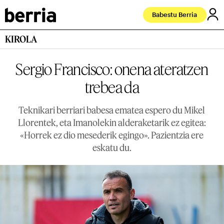
Babestu Berria
KIROLA
Sergio Francisco: onena ateratzen
trebea da
Teknikari berriari babesa ematea espero du Mikel
Llorentek, eta Imanolekin alderaketarik ez egitea:
«Horrek ez dio mesederik egingo». Pazientzia ere
eskatu du.