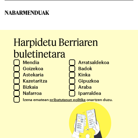
NABARMENDUAK
Harpidetu Berriaren
buletinetara
Mendia
Arratsaldekoa
Goizekoa
Badok
Astekaria
Kinka
Kazetaritza
Gipuzkoa
Bizkaia
Araba
Nafarroa
Iparraldea
Izena ematean
pribatutasun politika
onartzen duzu.