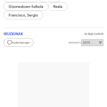
Gizonezkoen futbola
Reala
Francisco, Sergio
IRUZKINAK
Ez dago iruzkinik
Iruzkin bat egin
ORDENATU