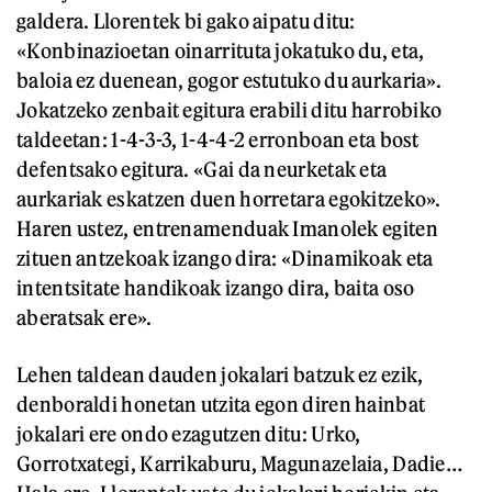
galdera. Llorentek bi gako aipatu ditu:
«Konbinazioetan oinarrituta jokatuko du, eta,
baloia ez duenean, gogor estutuko du aurkaria».
Jokatzeko zenbait egitura erabili ditu harrobiko
taldeetan: 1-4-3-3, 1-4-4-2 erronboan eta bost
defentsako egitura. «Gai da neurketak eta
aurkariak eskatzen duen horretara egokitzeko».
Haren ustez, entrenamenduak Imanolek egiten
zituen antzekoak izango dira: «Dinamikoak eta
intentsitate handikoak izango dira, baita oso
aberatsak ere».
Lehen taldean dauden jokalari batzuk ez ezik,
denboraldi honetan utzita egon diren hainbat
jokalari ere ondo ezagutzen ditu: Urko,
Gorrotxategi, Karrikaburu, Magunazelaia, Dadie…