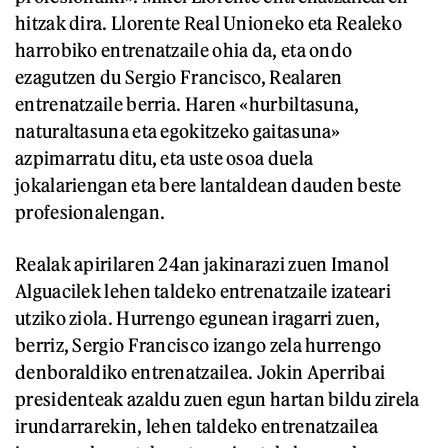
hitzak dira. Llorente Real Unioneko eta Realeko
harrobiko entrenatzaile ohia da, eta ondo
ezagutzen du Sergio Francisco, Realaren
entrenatzaile berria. Haren «hurbiltasuna,
naturaltasuna eta egokitzeko gaitasuna»
azpimarratu ditu, eta uste osoa duela
jokalariengan eta bere lantaldean dauden beste
profesionalengan.
Realak apirilaren 24an jakinarazi zuen Imanol
Alguacilek lehen taldeko entrenatzaile izateari
utziko ziola. Hurrengo egunean iragarri zuen,
berriz, Sergio Francisco izango zela hurrengo
denboraldiko entrenatzailea. Jokin Aperribai
presidenteak azaldu zuen egun hartan bildu zirela
irundarrarekin, lehen taldeko entrenatzailea