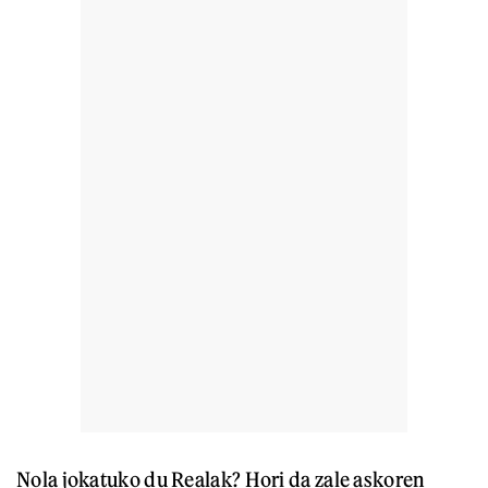
Nola jokatuko du Realak? Hori da zale askoren