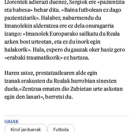
Llorentek adierazi duenez, Sergiok ere «pazientzia
eta babesa» behar ditu. «Baina futbolean ez dago
pazientziarik». Halaber, nabarmendu du
Imanolekin alderatzea ere ez dela onuragarria
izango: «Imanolek Europarako sailkatu du Reala
azken bost urteetan, eta ez du inork egin
halakorik». Hala, espero du gauzak oker hasiz gero
«erabaki traumatikorik» ez hartzea.
Haren ustez, prestatzailearen alde egin
izanak erakusten du Realak harrobian sinesten
duela.«Zentzua ematen dio Zubietan urte askotan
egin den lanari», berretsi du.
GAIAK
Kirol jarduerak
Futbola