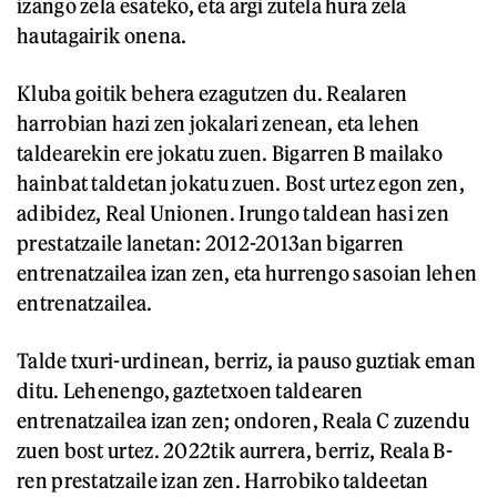
izango zela esateko, eta argi zutela hura zela
hautagairik onena.
Kluba goitik behera ezagutzen du. Realaren
harrobian hazi zen jokalari zenean, eta lehen
taldearekin ere jokatu zuen. Bigarren B mailako
hainbat taldetan jokatu zuen. Bost urtez egon zen,
adibidez, Real Unionen. Irungo taldean hasi zen
prestatzaile lanetan: 2012-2013an bigarren
entrenatzailea izan zen, eta hurrengo sasoian lehen
entrenatzailea.
Talde txuri-urdinean, berriz, ia pauso guztiak eman
ditu. Lehenengo, gaztetxoen taldearen
entrenatzailea izan zen; ondoren, Reala C zuzendu
zuen bost urtez. 2022tik aurrera, berriz, Reala B-
ren prestatzaile izan zen. Harrobiko taldeetan