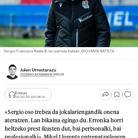
Sergio Francisco Reala B-ren partida batean. GIOVANNI BATISTA
Julen Urrestarazu
2025EKO EKAINAREN 11
05:05
Entzun
00:00:00
00:06:13
«Sergio oso trebea da jokalariengandik onena
ateratzen. Lan bikaina egingo du. Erronka horri
heltzeko prest ikusten dut, bai pertsonalki, bai
profesionalki». Mikel Llorente entrenatzailearen