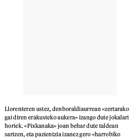
Llorenteren ustez, denboraldiaurrean «zertarako
gai diren erakusteko aukera» izango dute jokalari
horiek. «Pixkanaka» joan behar dute taldean
sartzen, eta pazientzia izanez gero «harrobiko