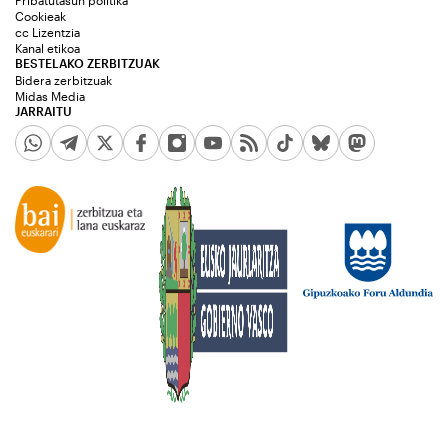
Pribatutasun politika
Cookieak
cc Lizentzia
Kanal etikoa
BESTELAKO ZERBITZUAK
Bidera zerbitzuak
Midas Media
JARRAITU