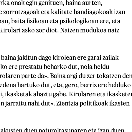
arka onak egin genituen, baina aurten,
zorrotzagoak eta kalitate handiagokoak izan
oan, baita fisikoan eta psikologikoan ere, eta
. Kirolari asko zor diot. Naizen modukoa naiz
, baina jakitun dago kirolean ere garai zailak
ko ere prestatu beharko dut, nola heldu
irolaren parte da». Baina argi du zer tokatzen de
sedena hartuko dut, eta, gero, berriz ere helduko
, ikasketak ahaztu gabe. Kirolaren eta ikaskete
n jarraitu nahi dut». Zientzia politikoak ikasten
rakusten duen naturaltasunaren eta izan duen