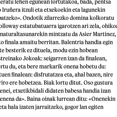
neratu lehen egunean lortutakoa, bada, pentsa
 Iruñera itzuli eta etxekoekin eta lagunekin
patzeko». Ondotik zilarrezko domina kolkoratu
olloway estatubatuarra igarotzen ari zela, ohiko
 naturaltasunarekin mintzatu da Asier Martinez,
 finala amaitu berritan. Balentria handia egin
rte besterik ez dituela, modu ezin hobean
streinako Jokoak: seigarren izan da finalean,
ortu du, eta bere markarik onena hobetu du:
tuen finalean: disfrutatzea eta, ahal bazen, nire
ro ere hobetzea. Biak lortu ditut. Oso gustura
enei, etxetikbidali didaten babesa handia izan
denena da». Baina oinak lurrean ditu: «Onenekin
ta hala izaten jarraitzeko, gogor lan egiten