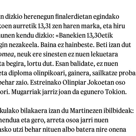
n dizkio herenegun finalerdietan egindako
oen aurretik 13,31 zen haren marka, eta hiru
unen kendu dizkio: «Banekien 13,30etik
n nezakeela. Baina ez hainbeste. Beti izan dut
romea
, neuk ere sinesten ez nuen lekuetara
ta begira, lortu dut. Esan balidate, ez nuen
eta diploma olinpikoari, gainera, sailkatze proba
 behar zaio. Estreinako Olinpiar Jokoetan oso
ori. Mugarriak jarriz joan da egunero Tokion.
kulako bilakaera izan du Martinezen ibilbideak:
endua eta gero, arreta osoa jarri nuen
sko utzi behar nituen albo batera nire onena