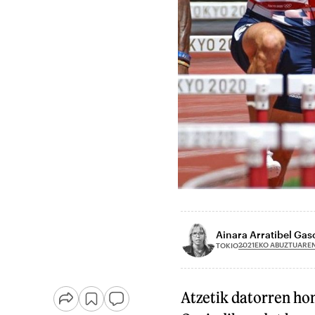
Ainara Arratibel Ga
2021EKO ABUZTUAREN
TOKIO
Atzetik datorren hon