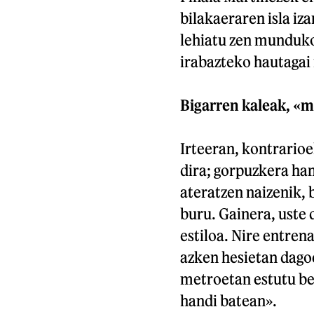
bilakaeraren isla iza
lehiatu zen munduko 
irabazteko hautagai
Bigarren kaleak, «
Irteeran, kontrarioe
dira; gorpuzkera han
ateratzen naizenik, 
buru. Gainera, uste 
estiloa. Nire entrena
azken hesietan dagoe
metroetan estutu be
handi batean».