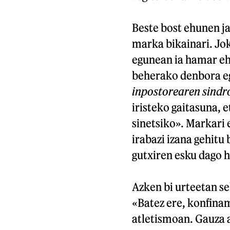
Beste bost ehunen ja
marka bikainari. Jok
egunean ia hamar eh
beherako denbora egi
inpostorearen sind
iristeko gaitasuna, e
sinetsiko». Markari 
irabazi izana gehitu
gutxiren esku dago h
Azken bi urteetan se
«Batez ere, konfinam
atletismoan. Gauza a