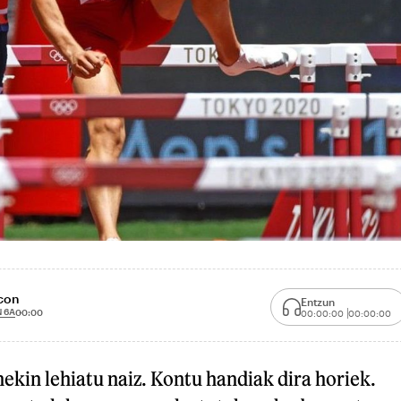
scon
Entzun
 6A
00:00
00:00:00
00:00:00
ekin lehiatu naiz. Kontu handiak dira horiek.