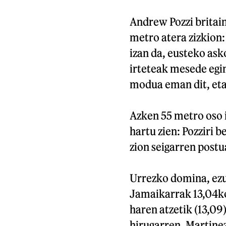
Andrew Pozzi britain
metro atera zizkion:
izan da, eusteko ask
irteteak mesede egin
modua eman dit, eta 
Azken 55 metro oso i
hartu zien: Pozziri 
zion seigarren postu
Urrezko domina, ezu
Jamaikarrak 13,04ko
haren atzetik (13,09
hirugarren. Martine