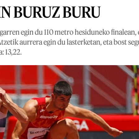
N BURUZ BURU
igarren egin du 110 metro hesiduneko finalean,
Atzetik aurrera egin du lasterketan, eta bost s
: 13,22.