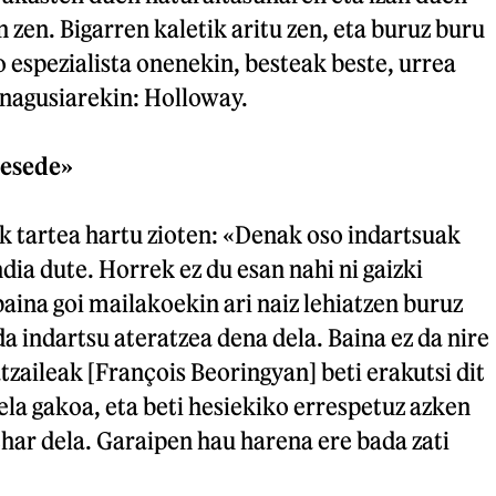
n zen. Bigarren kaletik aritu zen, eta buruz buru
espezialista onenekin, besteak beste, urrea
 nagusiarekin: Holloway.
mesede»
k tartea hartu zioten: «Denak oso indartsuak
dia dute. Horrek ez du esan nahi ni gaizki
baina goi mailakoekin ari naiz lehiatzen buruz
da indartsu ateratzea dena dela. Baina ez da nire
tzaileak [François Beoringyan] beti erakutsi dit
la gakoa, eta beti hesiekiko errespetuz azken
har dela. Garaipen hau harena ere bada zati