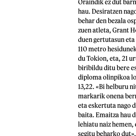
Oraindik ez dut bar
hau. Desiratzen nago
behar den bezala os
zuen atleta, Grant H
duen gertutasun eta
110 metro hesiduneko
du Tokion, eta, 21 u
biribildu ditu bere e
diploma olinpikoa l
13,22. «Bi helburu ni
markarik onena berri
eta eskertuta nago d
baita. Emaitza hau 
lehiatu naiz hemen, e
segitu beharko dut».