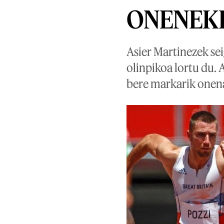
ONENEKI
Asier Martinezek se
olinpikoa lortu du. 
bere markarik onena