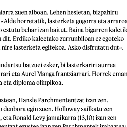
iarra zuen alboan. Lehen hesietan, bizpahiru
 «Alde horretatik, lasterketa gogorra eta arraro
o estutu behar izan baitut. Baina bigarren kaleti
 dit. Erdiko kaleetako zurrunbiloan ez egoteko
nire lasterketa egitekoa. Asko disfrutatu dut».
ndartsu batzuei esker, bi lasterkariri aurrea
berari eta Aurel Manga frantziarrari. Horrek ema
a eta diploma olinpikoa.
stean, Hansle Parchmententzat izan zen.
 denbora egin zuen. Holloway sailkatu zen
), eta Ronald Levy jamaikarra (13,10) izan zen
zentzat ezustea izan zen Parchmentek irabaztea: