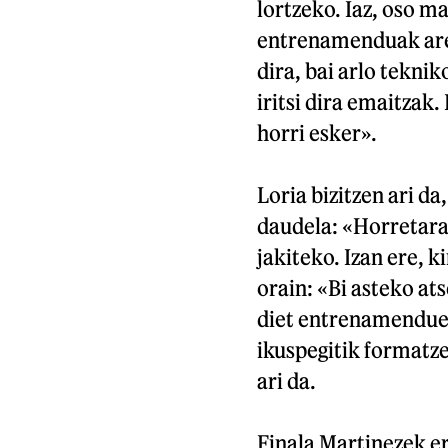
lortzeko. Iaz, oso m
entrenamenduak are 
dira, bai arlo teknik
iritsi dira emaitzak
horri esker».
Loria bizitzen ari da
daudela: «Horretara
jakiteko. Izan ere, k
orain: «Bi asteko at
diet entrenamenduei
ikuspegitik formatze
ari da.
Finala Martinezek e