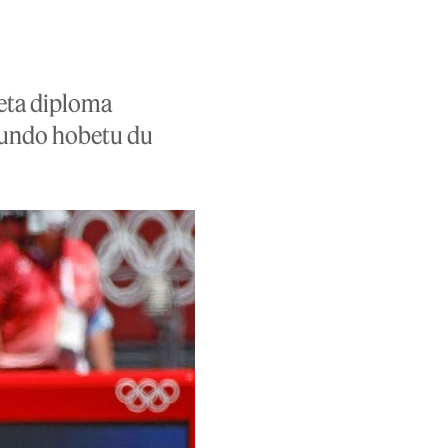
 eta diploma
egundo hobetu du