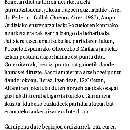
Benetan diot datorren neurketa dela
garrantzitsuena, jokoan dagoen guztiagatik». Argi
du Federico Gallok (Buenos Aires, 1987), Ampo
Ordiziako entrenatzaileak: Pozueloren kontrako
neurketa erabakigarria izango da beharbada.
Jaitsiera fasea amaitzeko lau partidaren faltan,
Pozuelo Espainiako Ohorezko B Mailara jaisteko
azken postuan dago; hamabost puntu ditu.
Goierritarrak, berriz, puntu bat gainetik daude;
hamasei dituzte. Sasoi amaierara arte hogei puntu
daude jokoan. Beraz, igandean, 12:00etan,
Altamiran jokatuko duten norgehiagokak osagai
guztiak ditu erabakigarria izateko. Garrantzia
ikusita, klubeko bazkideek partidara lagun bat
eramateko aukera izango dute doan.
Garaipena dute begiz joa ordiziarrek, eta, euren