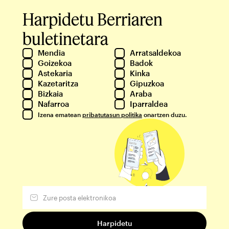
Harpidetu Berriaren
buletinetara
Mendia
Arratsaldekoa
Goizekoa
Badok
Astekaria
Kinka
Kazetaritza
Gipuzkoa
Bizkaia
Araba
Nafarroa
Iparraldea
Izena ematean
pribatutasun politika
onartzen duzu.