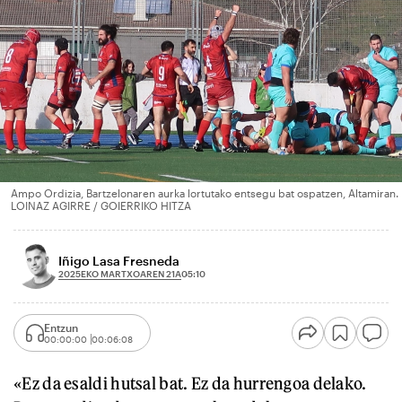
Ampo Ordizia, Bartzelonaren aurka lortutako entsegu bat ospatzen, Altamiran.
LOINAZ AGIRRE / GOIERRIKO HITZA
Iñigo Lasa Fresneda
2025EKO MARTXOAREN 21A
05:10
Entzun
00:00:00
00:06:08
«Ez da esaldi hutsal bat. Ez da hurrengoa delako.