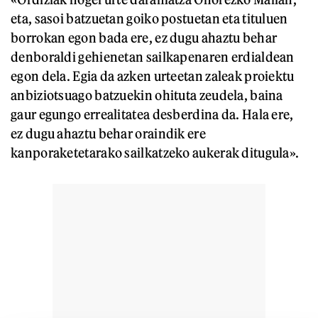
eta, sasoi batzuetan goiko postuetan eta tituluen
borrokan egon bada ere, ez dugu ahaztu behar
denboraldi gehienetan sailkapenaren erdialdean
egon dela. Egia da azken urteetan zaleak proiektu
anbiziotsuago batzuekin ohituta zeudela, baina
gaur egungo errealitatea desberdina da. Hala ere,
ez dugu ahaztu behar oraindik ere
kanporaketetarako sailkatzeko aukerak ditugula».