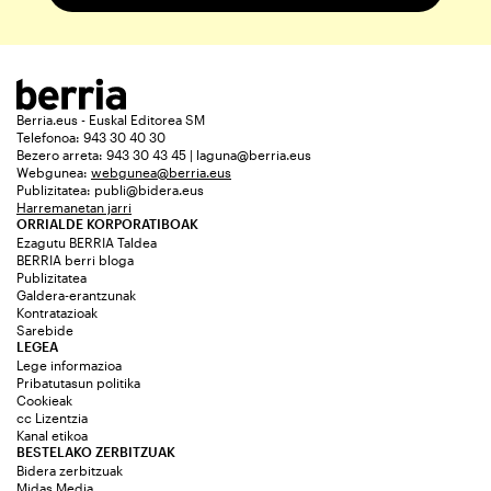
Berria.eus - Euskal Editorea SM
Telefonoa: 943 30 40 30
Bezero arreta: 943 30 43 45 | laguna@berria.eus
Webgunea:
webgunea@berria.eus
Publizitatea:
publi@bidera.eus
Harremanetan jarri
ORRIALDE KORPORATIBOAK
Ezagutu BERRIA Taldea
BERRIA berri bloga
Publizitatea
Galdera-erantzunak
Kontratazioak
Sarebide
LEGEA
Lege informazioa
Pribatutasun politika
Cookieak
cc Lizentzia
Kanal etikoa
BESTELAKO ZERBITZUAK
Bidera zerbitzuak
Midas Media