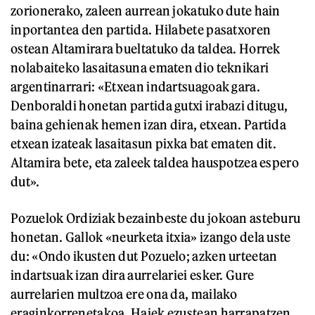
zorionerako, zaleen aurrean jokatuko dute hain
inportantea den partida. Hilabete pasatxoren
ostean Altamirara bueltatuko da taldea. Horrek
nolabaiteko lasaitasuna ematen dio teknikari
argentinarrari: «Etxean indartsuagoak gara.
Denboraldi honetan partida gutxi irabazi ditugu,
baina gehienak hemen izan dira, etxean. Partida
etxean izateak lasaitasun pixka bat ematen dit.
Altamira bete, eta zaleek taldea hauspotzea espero
dut».
Pozuelok Ordiziak bezainbeste du jokoan asteburu
honetan. Gallok «neurketa itxia» izango dela uste
du: «Ondo ikusten dut Pozuelo; azken urteetan
indartsuak izan dira aurrelariei esker. Gure
aurrelarien multzoa ere ona da, mailako
eraginkorrenetakoa. Haiek ezustean harrapatzen