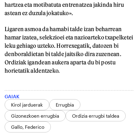
hartzea eta motibatuta entrenatzea jakinda hiru
astean ez duzula jokatuko».
Ligaren asmoa da hamabi talde izan beharrean
hamar izatea, selekzioei eta nazioarteko txapelketei
leku gehiago uzteko. Horrexegatik, datozen bi
denboraldietan bi talde jaitsiko dira zuzenean.
Ordiziak igandean aukera aparta du bi postu
horietatik aldentzeko.
GAIAK
Kirol jarduerak
Errugbia
Gizonezkoen errugbia
Ordizia errugbi taldea
Gallo, Federico