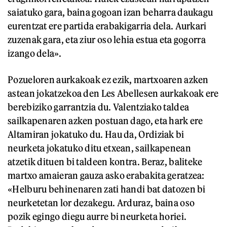
saiatuko gara, baina gogoan izan beharra daukagu
eurentzat ere partida erabakigarria dela. Aurkari
zuzenak gara, eta ziur oso lehia estua eta gogorra
izango dela».
Pozueloren aurkakoak ez ezik, martxoaren azken
astean jokatzekoa den Les Abellesen aurkakoak ere
berebiziko garrantzia du. Valentziako taldea
sailkapenaren azken postuan dago, eta hark ere
Altamiran jokatuko du. Hau da, Ordiziak bi
neurketa jokatuko ditu etxean, sailkapenean
atzetik dituen bi taldeen kontra. Beraz, baliteke
martxo amaieran gauza asko erabakita geratzea:
«Helburu behinenaren zati handi bat datozen bi
neurketetan lor dezakegu. Arduraz, baina oso
pozik egingo diegu aurre bi neurketa horiei.