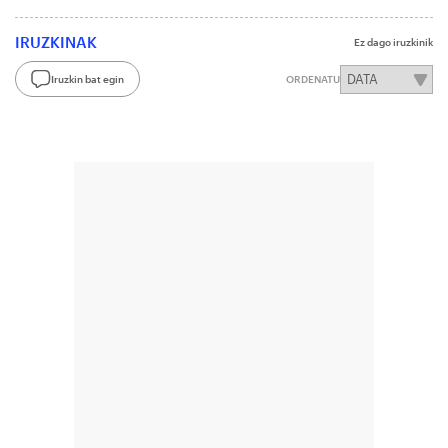
IRUZKINAK
Ez dago iruzkinik
Iruzkin bat egin
ORDENATU