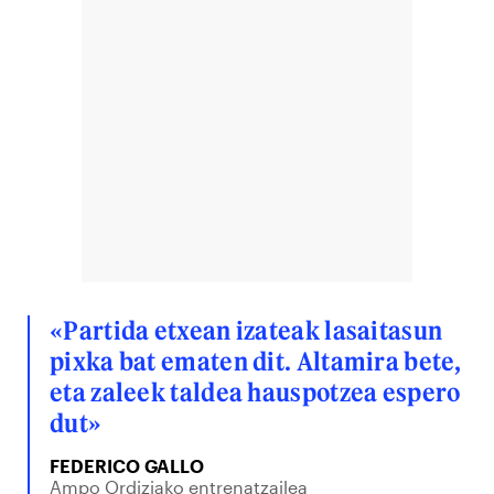
«Partida etxean izateak lasaitasun
pixka bat ematen dit. Altamira bete,
eta zaleek taldea hauspotzea espero
dut»
FEDERICO GALLO
Ampo Ordiziako entrenatzailea