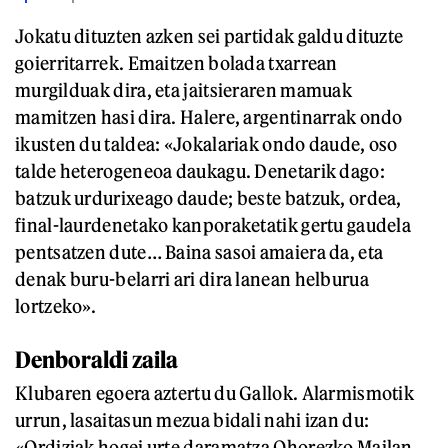
Jokatu dituzten azken sei partidak galdu dituzte
goierritarrek. Emaitzen bolada txarrean
murgilduak dira, eta jaitsieraren mamuak
mamitzen hasi dira. Halere, argentinarrak ondo
ikusten du taldea: «Jokalariak ondo daude, oso
talde heterogeneoa daukagu. Denetarik dago:
batzuk urdurixeago daude; beste batzuk, ordea,
final-laurdenetako kanporaketatik gertu gaudela
pentsatzen dute… Baina sasoi amaiera da, eta
denak buru-belarri ari dira lanean helburua
lortzeko».
Denboraldi zaila
Klubaren egoera aztertu du Gallok. Alarmismotik
urrun, lasaitasun mezua bidali nahi izan du:
«Ordiziak hogei urte daramatza Ohorezko Mailan,