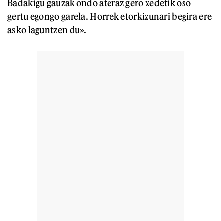
Badakigu gauzak ondo ateraz gero xedetik oso
gertu egongo garela. Horrek etorkizunari begira ere
asko laguntzen du».