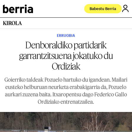
Babestu Berria
KIROLA
ERRUGBIA
Denboraldiko partidarik
garrantzitsuena jokatuko du
Ordiziak
Goierriko taldeak Pozuelo hartuko du igandean. Mailari
eusteko helburuan neurketa erabakigarria da, Pozuelo
aurkari zuzena baita. Itxaropentsu dago Federico Gallo
Ordiziako entrenatzailea.