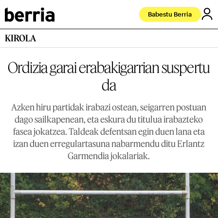
Babestu Berria
KIROLA
Ordizia garai erabakigarrian suspertu
da
Azken hiru partidak irabazi ostean, seigarren postuan
dago sailkapenean, eta eskura du titulua irabazteko
fasea jokatzea. Taldeak defentsan egin duen lana eta
izan duen erregulartasuna nabarmendu ditu Erlantz
Garmendia jokalariak.