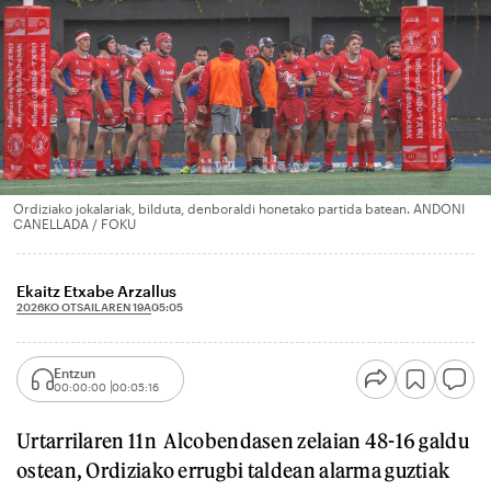
Ordiziako jokalariak, bilduta, denboraldi honetako partida batean. ANDONI
CANELLADA / FOKU
Ekaitz Etxabe Arzallus
2026KO OTSAILAREN 19A
05:05
Entzun
00:00:00
00:05:16
Urtarrilaren 11n Alcobendasen zelaian 48-16 galdu
ostean, Ordiziako errugbi taldean alarma guztiak