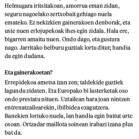
Helmugara iritsitakoan, amorrua eman zidan,
seguru nagoelako zertxobait gehiago nuela
emateko. Ez nekizkien gainerakoen denborak, eta
uste nuen erlojupekoak ihes egin zidala. Hala ere,
bigarren amaitu nuen. Ondo dago, eta gustura
nago. Jarritako helburu guztiak lortu ditut; handia
da egin dudana.
Eta gainerakoetan?
Errepidekoa ametsa izan zen; taldekide guztiek
lagundu zidaten. Eta Europako bi lasterketak oso
ondo prestatu nituen. Uztailean hara joan nintzen
entrenatzailearekin, ibilbidea ezagutzera.
Banekien lortuko nuela, lan handia egin baitut urte
osoan. Ortzadar maillota soinean irabazi izana plus
bat da.