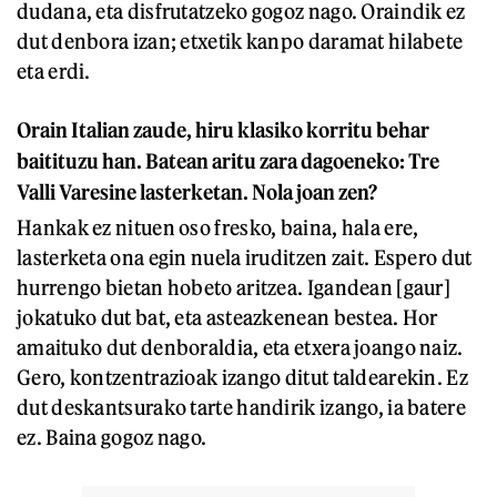
dudana, eta disfrutatzeko gogoz nago. Oraindik ez
dut denbora izan; etxetik kanpo daramat hilabete
eta erdi.
Orain Italian zaude, hiru klasiko korritu behar
baitituzu han. Batean aritu zara dagoeneko: Tre
Valli Varesine lasterketan. Nola joan zen?
Hankak ez nituen oso fresko, baina, hala ere,
lasterketa ona egin nuela iruditzen zait. Espero dut
hurrengo bietan hobeto aritzea. Igandean [gaur]
jokatuko dut bat, eta asteazkenean bestea. Hor
amaituko dut denboraldia, eta etxera joango naiz.
Gero, kontzentrazioak izango ditut taldearekin. Ez
dut deskantsurako tarte handirik izango, ia batere
ez. Baina gogoz nago.