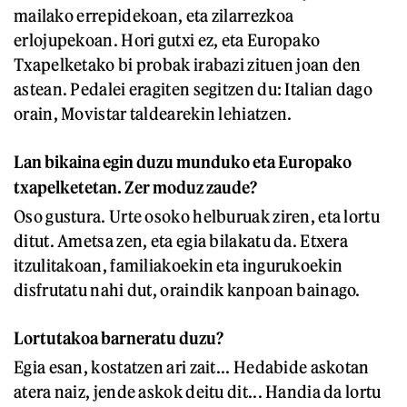
mailako errepidekoan, eta zilarrezkoa
erlojupekoan. Hori gutxi ez, eta Europako
Txapelketako bi probak irabazi zituen joan den
astean. Pedalei eragiten segitzen du: Italian dago
orain, Movistar taldearekin lehiatzen.
Lan bikaina egin duzu munduko eta Europako
txapelketetan. Zer moduz zaude?
Oso gustura. Urte osoko helburuak ziren, eta lortu
ditut. Ametsa zen, eta egia bilakatu da. Etxera
itzulitakoan, familiakoekin eta ingurukoekin
disfrutatu nahi dut, oraindik kanpoan bainago.
Lortutakoa barneratu duzu?
Egia esan, kostatzen ari zait... Hedabide askotan
atera naiz, jende askok deitu dit... Handia da lortu