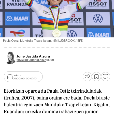
Paula Ostiz, Munduko Txapelketan. KIM LUDBROOK / EFE
Jone Bastida Alzuru
2025EKO URRIAREN 12A
05:00
Entzun
00:00:00
00:07:15
Etorkizun oparoa du Paula Ostiz txirrindulariak
(Iruñea, 2007), baina oraina ere bada. Duela bi aste
balentria egin zuen Munduko Txapelketan, Kigalin,
Ruandan: urrezko domina irabazi zuen junior