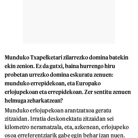
Munduko Txapelketari zilarrezko domina batekin
ekin zenion. Ez da gutxi, baina hurrengo hiru
probetan urrezko domina eskuratu zenuen:
munduko errepidekoan, eta Europako
erlojupekoan eta errepidekoan. Zer sentitu zenuen
helmuga zeharkatzean?
Munduko erlojupekoan arantzatxoa geratu
zitzaidan. Irratia deskonektatu zitzaidan sei
kilometro neramatzala, eta, azkenean, erlojupeko
osoa erreferentziarik gabe egin behar izan nuen.