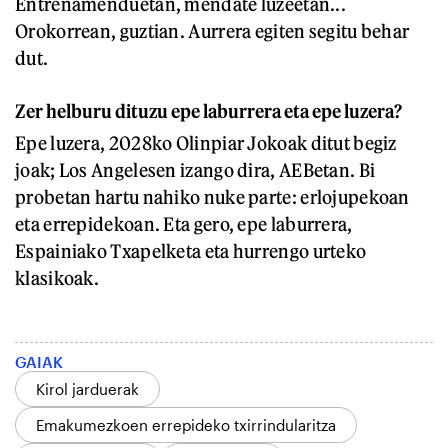
Entrenamenduetan, mendate luzeetan...
Orokorrean, guztian. Aurrera egiten segitu behar
dut.
Zer helburu dituzu epe laburrera eta epe luzera?
Epe luzera, 2028ko Olinpiar Jokoak ditut begiz
joak; Los Angelesen izango dira, AEBetan. Bi
probetan hartu nahiko nuke parte: erlojupekoan
eta errepidekoan. Eta gero, epe laburrera,
Espainiako Txapelketa eta hurrengo urteko
klasikoak.
GAIAK
Kirol jarduerak
Emakumezkoen errepideko txirrindularitza