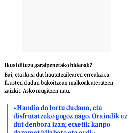
Ikusi dituzu garaipenetako bideoak?
Bai, eta ikusi dut hautatzailearen erreakzioa.
Ikusten dudan bakoitzean malkoak ateratzen
zaizkit. Asko mugitzen nau.
«Handia da lortu dudana, eta
disfrutatzeko gogoz nago. Oraindik ez
dut denbora izan; etxetik kanpo
daramat hilabete eta erdi»