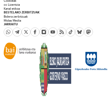
Cookieak
cc Lizentzia
Kanal etikoa
BESTELAKO ZERBITZUAK
Bidera zerbitzuak
Midas Media
JARRAITU