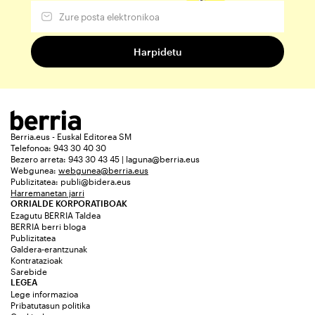
Berria.eus - Euskal Editorea SM
Telefonoa: 943 30 40 30
Bezero arreta: 943 30 43 45 | laguna@berria.eus
Webgunea:
webgunea@berria.eus
Publizitatea:
publi@bidera.eus
Harremanetan jarri
ORRIALDE KORPORATIBOAK
Ezagutu BERRIA Taldea
BERRIA berri bloga
Publizitatea
Galdera-erantzunak
Kontratazioak
Sarebide
LEGEA
Lege informazioa
Pribatutasun politika