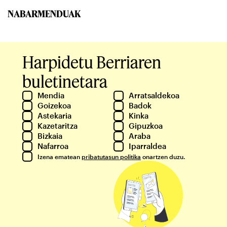
NABARMENDUAK
Harpidetu Berriaren
buletinetara
Mendia
Arratsaldekoa
Goizekoa
Badok
Astekaria
Kinka
Kazetaritza
Gipuzkoa
Bizkaia
Araba
Nafarroa
Iparraldea
Izena ematean
pribatutasun politika
onartzen duzu.