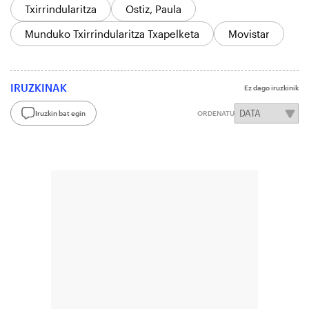
Txirrindularitza
Ostiz, Paula
Munduko Txirrindularitza Txapelketa
Movistar
IRUZKINAK
Ez dago iruzkinik
Iruzkin bat egin
ORDENATU