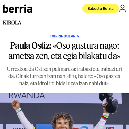
Babestu Berria
KIROLA
TXIRRINDULARIA
Paula Ostiz:
«Oso gustura nago:
ametsa zen, eta egia bilakatu da»
Urrezkoa da Ostizen palmaresa: irabazi eta irabazi ari
da. Oinak lurrean izan nahi ditu, halere: «Oso gaztea
naiz, eta kirol ibilbide luzea izan nahi dut».