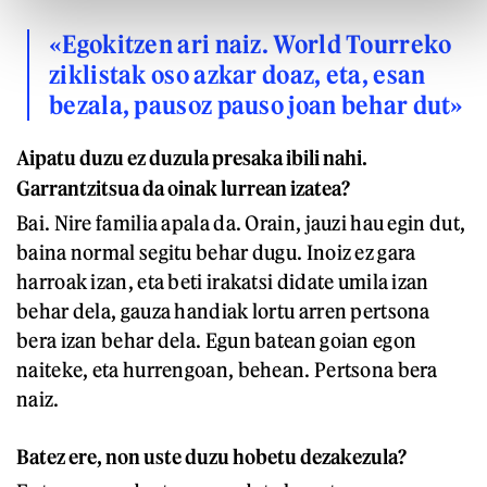
«Egokitzen ari naiz. World Tourreko
ziklistak oso azkar doaz, eta, esan
bezala, pausoz pauso joan behar dut»
Aipatu duzu ez duzula presaka ibili nahi.
Garrantzitsua da oinak lurrean izatea?
Bai. Nire familia apala da. Orain, jauzi hau egin dut,
baina normal segitu behar dugu. Inoiz ez gara
harroak izan, eta beti irakatsi didate umila izan
behar dela, gauza handiak lortu arren pertsona
bera izan behar dela. Egun batean goian egon
naiteke, eta hurrengoan, behean. Pertsona bera
naiz.
Batez ere, non uste duzu hobetu dezakezula?