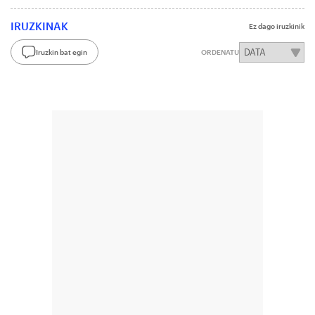
IRUZKINAK
Ez dago iruzkinik
Iruzkin bat egin
ORDENATU