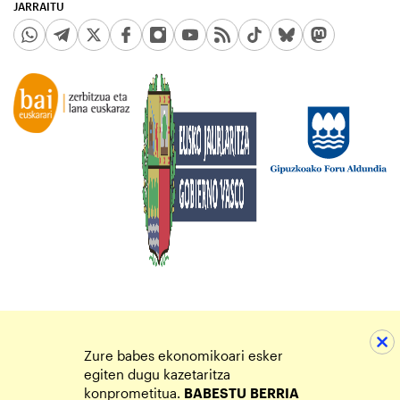
JARRAITU
Zure babes ekonomikoari esker
egiten dugu kazetaritza
konprometitua.
BABESTU
BERRIA