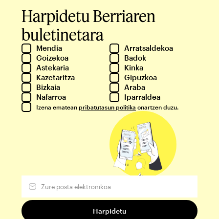
Harpidetu Berriaren
buletinetara
Mendia
Arratsaldekoa
Goizekoa
Badok
Astekaria
Kinka
Kazetaritza
Gipuzkoa
Bizkaia
Araba
Nafarroa
Iparraldea
Izena ematean
pribatutasun politika
onartzen duzu.