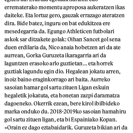
errematerako momentu aproposa aukeratzen ikas
daiteke. Eta lortuz gero, gauzak errazago ateratzen
dira. Bide batez, inguru on bat edukitzea ere
mesedegarria da. Egungo Athleticen futbolari
askok sar ditzakete golak: Oihan Sancet gol sena
duen erdilaria da, Nico anaia hobetzen ari da ate
aurrean, Gorka Guruzeta ikaragarria ari da
laguntzen erasoko arlo guztietan… eta horrek
guztiak lagundu egin dio. Hegalean jokatu arren,
inoiz baino eraginkorrago ari baita. Aurreko
sasoian hamar gol sartu zituen Ligan eskuin
hegaletik jokatuta, eta honetan zazpi daramatza
dagoeneko. Okerrik ezean, bere kirol ibilbideko
marka onduko du. 2018-2019ko sasoian hamahiru
gol sartu zituen ligan, eta bi Espainiako Kopan.
«Orain ez dago eztabaidarik. Guruzeta bikian ari da