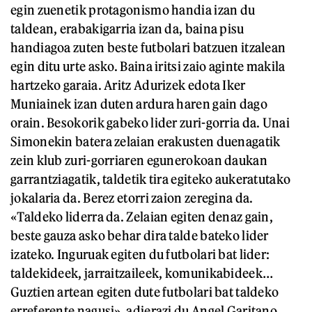
egin zuenetik protagonismo handia izan du
taldean, erabakigarria izan da, baina pisu
handiagoa zuten beste futbolari batzuen itzalean
egin ditu urte asko. Baina iritsi zaio aginte makila
hartzeko garaia. Aritz Adurizek edota Iker
Muniainek izan duten ardura haren gain dago
orain. Besokorik gabeko lider zuri-gorria da. Unai
Simonekin batera zelaian erakusten duenagatik
zein klub zuri-gorriaren egunerokoan daukan
garrantziagatik, taldetik tira egiteko aukeratutako
jokalaria da. Berez etorri zaion zeregina da.
«Taldeko liderra da. Zelaian egiten denaz gain,
beste gauza asko behar dira talde bateko lider
izateko. Inguruak egiten du futbolari bat lider:
taldekideek, jarraitzaileek, komunikabideek…
Guztien artean egiten dute futbolari bat taldeko
erreferente nagusi», adierazi du Angel Garitano