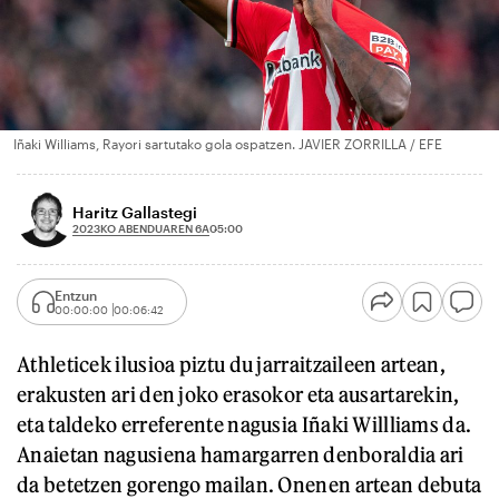
Iñaki Williams, Rayori sartutako gola ospatzen. JAVIER ZORRILLA / EFE
Haritz Gallastegi
2023KO ABENDUAREN 6A
05:00
Entzun
00:00:00
00:06:42
Athleticek ilusioa piztu du jarraitzaileen artean,
erakusten ari den joko erasokor eta ausartarekin,
eta taldeko erreferente nagusia Iñaki Willliams da.
Anaietan nagusiena hamargarren denboraldia ari
da betetzen gorengo mailan. Onenen artean debuta