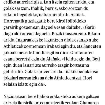
erdiko aurrelari gisa. Lan itzela egiten ari da, eta
golak sartzen. Iñakik, berriz, asko sortzen du
eskuin hegaletik», nabarmendu du Alañak.
Horregatik guztiagatik bere kirol ibilbideko
garairik gozoenean dagoela esan daiteke. «Garbi
dago aldi onean dagoela. Pozik ikusten zaio. Bikain
ari da. Inguruak asko laguntzen diola esango nuke.
Athleticek sormenean irabazi egin du, eta Sanceten
jokoak mesede handia egiten dio». Garitanoren
esana berretsi egin du Alañak. «Heldu egin da. Beti
egin duen lanari ate aurreko eraginkortasuna
gehitu dio. Golak sartzen ari da. Iñakik badaki oso
jokalari garrantzitsua dela Athleticentzat. Hori
zelaian islatu egin da».
Nazioartean bere balioa erakusteko aukera galtzen
ari zela ikusirik, urteetan atzetik zeukan Ghanaren