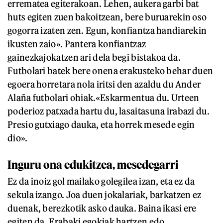
errematea egiterakoan. Lehen, aukera garbi bat
huts egiten zuen bakoitzean, bere buruarekin oso
gogorra izaten zen. Egun, konfiantza handiarekin
ikusten zaio». Pantera konfiantzaz
gainezkajokatzen ari dela begi bistakoa da.
Futbolari batek bere onena erakusteko behar duen
egoera horretara nola iritsi den azaldu du Ander
Alaña futbolari ohiak.«Eskarmentua du. Urteen
poderioz patxada hartu du, lasaitasuna irabazi du.
Presio gutxiago dauka, eta horrek mesede egin
dio».
Inguru ona edukitzea, mesedegarri
Ez da inoiz gol mailako golegilea izan, eta ez da
sekula izango. Joa duen jokalariak, barkatzen ez
duenak, berezkotik asko dauka. Baina ikasi ere
egiten da. Erabaki egokiak hartzen edo