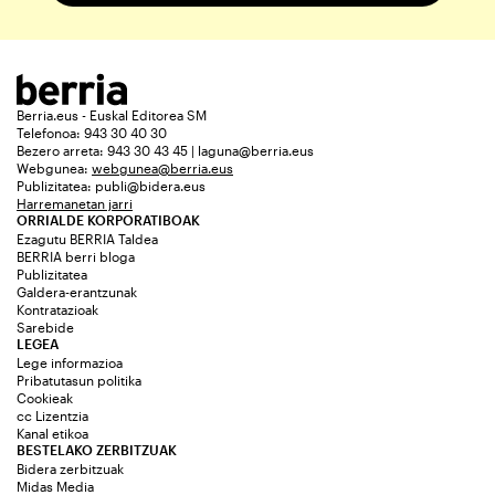
Berria.eus - Euskal Editorea SM
Telefonoa: 943 30 40 30
Bezero arreta: 943 30 43 45 | laguna@berria.eus
Webgunea:
webgunea@berria.eus
Publizitatea:
publi@bidera.eus
Harremanetan jarri
ORRIALDE KORPORATIBOAK
Ezagutu BERRIA Taldea
BERRIA berri bloga
Publizitatea
Galdera-erantzunak
Kontratazioak
Sarebide
LEGEA
Lege informazioa
Pribatutasun politika
Cookieak
cc Lizentzia
Kanal etikoa
BESTELAKO ZERBITZUAK
Bidera zerbitzuak
Midas Media