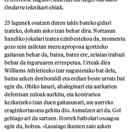
Ondarru
teknikari ohiak.
25 lagunek osatzen duten talde bateko gidari
izateko, dohain asko izan behar dira. Nortasun
handiko jokalari izatea ezinbestekoa da, momentu
gozo zein zailetan mezu aproposa igortzeko
gaitasun behar da, baina, batez ere, zelaian irabazi
behar da inguruaren errespetua. Urteak dira
Williams Athleticeko izar nagusietako bat dela,
baina azken denboraldi eta erdian beste urrats bat
egin du. Ohiko lanari, ahaleginari eta aurkarien
defentsan zuloak aurkitu, eta kontrarioa
kezkatzeko izan duen gaitasunari, ate aurreko
eraginkortasuna gehitu dio. Asmatzen ari da. Gol
gehiago ari da sartzen. Horrek futbolari osoagoa
egin du, hobea. «Lasaiago ikusten zaio azken