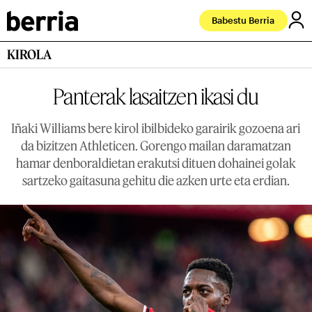
Babestu Berria
KIROLA
Panterak lasaitzen ikasi du
Iñaki Williams bere kirol ibilbideko garairik gozoena ari
da bizitzen Athleticen. Gorengo mailan daramatzan
hamar denboraldietan erakutsi dituen dohainei golak
sartzeko gaitasuna gehitu die azken urte eta erdian.