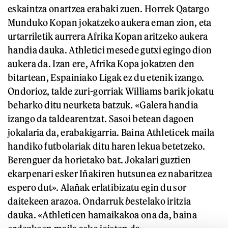
eskaintza onartzea erabaki zuen. Horrek Qatargo
Munduko Kopan jokatzeko aukera eman zion, eta
urtarriletik aurrera Afrika Kopan aritzeko aukera
handia dauka. Athletici mesede gutxi egingo dion
aukera da. Izan ere, Afrika Kopa jokatzen den
bitartean, Espainiako Ligak ez du etenik izango.
Ondorioz, talde zuri-gorriak Williams barik jokatu
beharko ditu neurketa batzuk. «Galera handia
izango da taldearentzat. Sasoi betean dagoen
jokalaria da, erabakigarria. Baina Athleticek maila
handiko futbolariak ditu haren lekua betetzeko.
Berenguer da horietako bat. Jokalari guztien
ekarpenari esker Iñakiren hutsunea ez nabaritzea
espero dut». Alañak erlatibizatu egin du sor
daitekeen arazoa.
Ondarruk
b
estelako iritzia
dauka. «Athleticen hamaikakoa ona da, baina