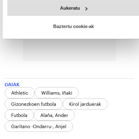
Webgune honek cookie propioak eta hirugarrenen cookie-
Aukeratu
fitxategiak erabiltzen ditu. Zure esperientzia eta zerbitzuak
hobetzeko asmoz, cookie teknologiaz baliatzen gara. Ohar
hau onartuz gero, teknologia hori erabiltzeko baimen
esplizitua ematen diguzu.
Gehiago irakurri
Baztertu cookie-ak
GAIAK
Athletic
Williams, Iñaki
Gizonezkoen futbola
Kirol jarduerak
Futbola
Alaña, Ander
Garitano -Ondarru-, Anjel