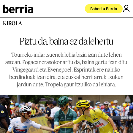
Babestu Berria
KIROLA
Piztu da, baina ez da lehertu
Tourreko indartsuenek lehia bizia izan dute lehen
astean. Pogacar erasokor aritu da, baina gertu izan ditu
Vingegaard eta Evenepoel. Esprintak ere nahiko
berdinduak izan dira, eta euskal herritarrek txukun
jardun dute. Tropela gaur itzuliko da lehiara.