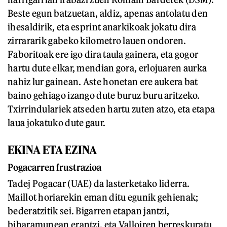
Beste egun batzuetan, aldiz, apenas antolatu den
ihesaldirik, eta esprint anarkikoak jokatu dira
zirrararik gabeko kilometro lauen ondoren.
Faboritoak ere igo dira taula gainera, eta gogor
hartu dute elkar, mendian gora, erlojuaren aurka
nahiz lur gainean. Aste honetan ere aukera bat
baino gehiago izango dute buruz buru aritzeko.
Txirrindulariek atseden hartu zuten atzo, eta etapa
laua jokatuko dute gaur.
EKINA ETA EZINA
Pogacarren frustrazioa
Tadej Pogacar (UAE) da lasterketako liderra.
Maillot horiarekin eman ditu egunik gehienak;
bederatzitik sei. Bigarren etapan jantzi,
biharamunean erantzi, eta Valloiren berreskuratu