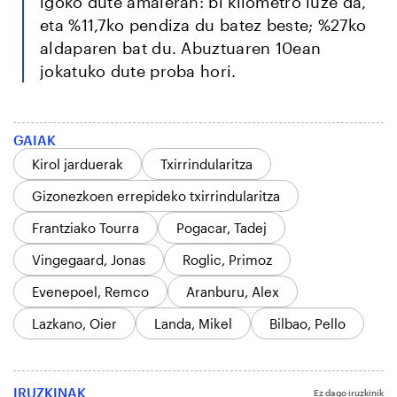
igoko dute amaieran: bi kilometro luze da,
eta %11,7ko pendiza du batez beste; %27ko
aldaparen bat du. Abuztuaren 10ean
jokatuko dute proba hori.
GAIAK
Kirol jarduerak
Txirrindularitza
Gizonezkoen errepideko txirrindularitza
Frantziako Tourra
Pogacar, Tadej
Vingegaard, Jonas
Roglic, Primoz
Evenepoel, Remco
Aranburu, Alex
Lazkano, Oier
Landa, Mikel
Bilbao, Pello
IRUZKINAK
Ez dago iruzkinik