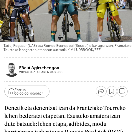
Tadej Pogacar (UAE) eta Remco Evenepoel (Soudal) elkar agurtzen, Frantziako
Tourreko bosgarren etaparen aurretik. KIM LUDBROOK/EFE
Eñaut Agirrebengoa
2024KO UZTAILAREN 9A
05:00
Entzun
00:00:00
00:06:24
Denetik eta denentzat izan da Frantziako Tourreko
lehen bederatzi etapetan. Ezusteko amaiera izan
dute batzuek: lehen etapa, adibidez, modu
harrigarrian irabazi zuen Romain Bardetek (DSM).