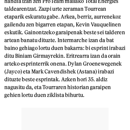
handia izan zen ProTeam mailako Total Energies
taldearentzat. Zazpi urte zeraman Tourrean
etaparik eskuratu gabe. Arkea, berriz, aurrenekoz
gailendu zen bigarren etapan, Kevin Vauquelinen
eskutik. Gainontzeko garaipenak beste sei talderen
artean banatu dituzte. Intermarche izan da bat
baino gehiago lortu duen bakarra: bi esprint irabazi
ditu Biniam Girmayrekin. Eritrearra izan da orain
arteko esprinterrik onena. Dylan Groenewegenek
(Jayco) eta Mark Cavendishek (Astana) irabazi
dituzte beste esprintak. Azken hori 35. aldiz
nagusitu da, eta Tourraren historian garaipen
gehien lortu duen ziklista bihurtu.