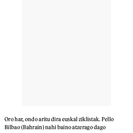
Oro har, ondo aritu dira euskal ziklistak. Pello
Bilbao (Bahrain) nahi baino atzerago dago