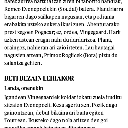
batez aurrea hartuta izan ziren bi faborito handiak,
Remco Evenepoelekin (Soudal) batera. Flandriarra
bigarren dago sailkapen nagusian, eta podiuma
erabakita uzteko aukera ikusi zuen. Abenturarako
prest zegoen Pogacar; ez, ordea, Vingegaard. Hark
azken astean eragin nahi du dardarizoa. Plana,
oraingoz, nahieran ari zaio irteten. Lau hautagai
nagusien artean, Primoz Roglicek (Bora) piztu du
zalantza gehien.
BETI BEZAIN LEHIAKOR
Landa, onenekin
Igandean Vingegaardek koldar jokatu zuela iruditu
zitzaion Evenepoeli. Kexu agertu zen. Pozik dago
gainontzean, debut bikaina ari baita egiten
Tourrean. Ikusteko dago nola aritzen den goi