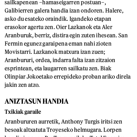
sailkapenean –hamaseigarren postuan–,
Galibierren galera handia izan ondoren. Halere,
asko du esateko oraindik. Igandeko etapan
erasokor agertu zen. Oier Lazkanok eta Aler
Aranburuk, berriz, distira egin zuten ihesean. San
Fermin egunez garaipena eman nahi zioten
Movistarri. Lazkanok matxura izan zuen;
Aranbururi, ordea, indarra falta izan zitzaion
esprintean, eta laugarren sailkatu zen. Biak
Olinpiar Jokoetako errepideko proban ariko direla
jakin zen atzo.
ANIZTASUN HANDIA
Txikiak garaile
Aranbururen aurretik, Anthony Turgis iritsi zen
besoak altxatuta Troyeseko helmugara. Lorpen