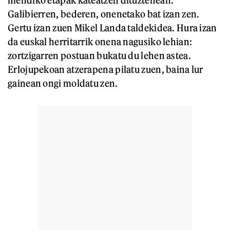
mendiko etapak kateatzen dituztenean.
Galibierren, bederen, onenetako bat izan zen.
Gertu izan zuen Mikel Landa taldekidea. Hura izan
da euskal herritarrik onena nagusiko lehian:
zortzigarren postuan bukatu du lehen astea.
Erlojupekoan atzerapena pilatu zuen, baina lur
gainean ongi moldatu zen.