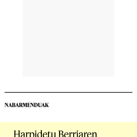
NABARMENDUAK
Harpidetu Berriaren