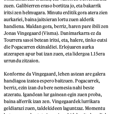
zuen. Galibierren eraso bortitza jo, eta bakarrik
iritsi zen helmugara. Minutu erditik gora atera zien
aurkariei, baina jaitsieran lortu zuen alderik
handiena. Maldan gora, berriz, haren pare ibili zen
Jonas Vingegaard (Visma). Danimarkarra ez da
Tourrera sasoi betean iritsi, eta, halere, tinko eutsi
die Pogacarren ekinaldiei. Erlojuaren aurka
atzerapen apur bat izan zuen, eta lidergoa 1.15era
urrundu zitzaion.
Konforme da Vingegaard, lehen astean are galera
handiagoa izatea espero baitzuen. Pogacarrek,
berriz, ezin izan du bere nemesia nahi beste
atzeratu. Igandean lur gainean egin zuen proba,
baina alferrik izan zen. Vingegaardek lurrikara
geldiarazi zuen, taldekideen laguntzaz. Momentu