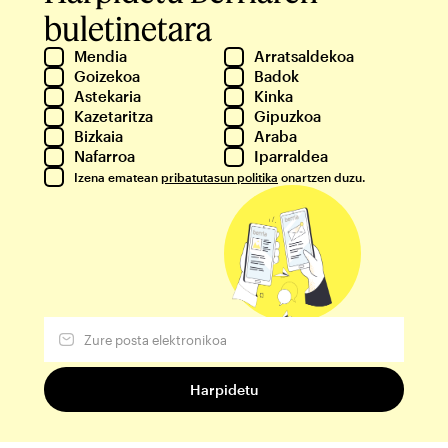
buletinetara
Mendia
Arratsaldekoa
Goizekoa
Badok
Astekaria
Kinka
Kazetaritza
Gipuzkoa
Bizkaia
Araba
Nafarroa
Iparraldea
Izena ematean
pribatutasun politika
onartzen duzu.