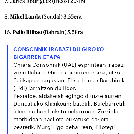
7. Carlos Rodriguez (Ineos) 2.31ra
8.
Mikel Landa
(Soudal) 3.35era
16.
Pello Bilbao
(Bahrain) 5.58ra
CONSONNIK IRABAZI DU GIROKO
BIGARREN ETAPA
Chiara Consonnik (UAE) esprintean irabazi
zuen Italiako Giroko bigarren etapa, atzo.
Sailkapen nagusian, Elisa Longo Borghinik
(Lidl) jarraitzen du lider.
Bestalde, aldaketak egingo dituzte aurten
Donostiako Klasikoan: batetik, Bulebarretik
irten eta han bukatu beharrean, Zurriola
etorbidean hasi eta bukatuko da; eta,
bestetik, Murgil igo beharrean, Pilotegi