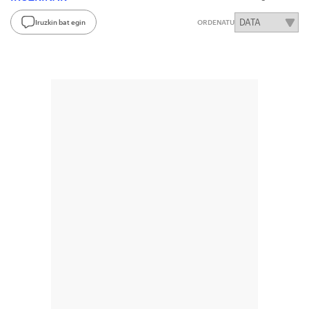
Iruzkin bat egin
ORDENATU