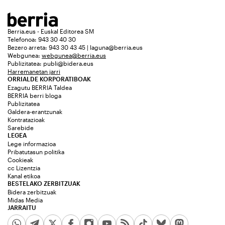
Berria.eus - Euskal Editorea SM
Telefonoa: 943 30 40 30
Bezero arreta: 943 30 43 45 | laguna@berria.eus
Webgunea:
webgunea@berria.eus
Publizitatea:
publi@bidera.eus
Harremanetan jarri
ORRIALDE KORPORATIBOAK
Ezagutu BERRIA Taldea
BERRIA berri bloga
Publizitatea
Galdera-erantzunak
Kontratazioak
Sarebide
LEGEA
Lege informazioa
Pribatutasun politika
Cookieak
cc Lizentzia
Kanal etikoa
BESTELAKO ZERBITZUAK
Bidera zerbitzuak
Midas Media
JARRAITU