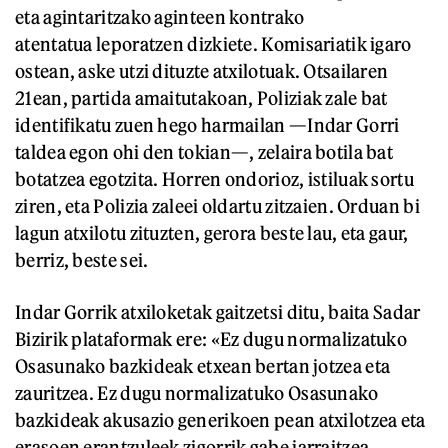
eta agintaritzako aginteen kontrako
atentatua leporatzen dizkiete. Komisariatik igaro
ostean, aske utzi dituzte atxilotuak. Otsailaren
21ean, partida amaitutakoan, Poliziak zale bat
identifikatu zuen hego harmailan —Indar Gorri
taldea egon ohi den tokian—, zelaira botila bat
botatzea egotzita. Horren ondorioz, istiluak sortu
ziren, eta Polizia zaleei oldartu zitzaien. Orduan bi
lagun atxilotu zituzten, gerora beste lau, eta gaur,
berriz, beste sei.
Indar Gorrik atxiloketak gaitzetsi ditu, baita Sadar
Bizirik plataformak ere: «Ez dugu normalizatuko
Osasunako bazkideak etxean bertan jotzea eta
zauritzea. Ez dugu normalizatuko Osasunako
bazkideak akusazio generikoen pean atxilotzea eta
erasoen erantzuleek zigorrik gabe jarraitzea.