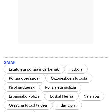
GAIAK
Estatu eta polizia indarkeriak
Futbola
Polizia operazioak
Gizonezkoen futbola
Kirol jarduerak
Polizia eta justizia
Espainiako Polizia
Euskal Herria
Nafarroa
Osasuna futbol taldea
Indar Gorri