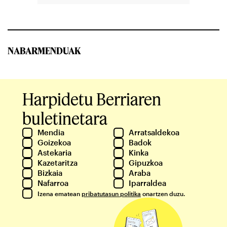
NABARMENDUAK
Harpidetu Berriaren
buletinetara
Mendia
Arratsaldekoa
Goizekoa
Badok
Astekaria
Kinka
Kazetaritza
Gipuzkoa
Bizkaia
Araba
Nafarroa
Iparraldea
Izena ematean
pribatutasun politika
onartzen duzu.