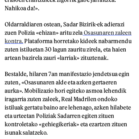
Nahikoa da!».
Oldarraldiaren ostean, Sadar Bizirik-ek adierazi
zuen Polizia «ehizan» aritu zela
Osasunaren zaleen
kontra.
Plataforma horretako kideek nabarmendu
zuten istiluetan 30 lagun zauritu zirela, eta haien
artean bazirela zauri «larriak» zituztenak.
Bestalde, hilaren 7an manifestazio jendetsua egin
zuten, «Osasunaren alde eta azken gertaeren
aurka». Mobilizazio hori egiteko asmoa lehendik
iragarria zuten zaleek, Real Madrilen ondoko
istiluak gertatu baino are lehenago, azken hilabete
eta urteetan Poliziak Sadarren egiten zituen
kontroletako «gehiegikeriak» eta ezartzen zituen
isunak salatzeko.