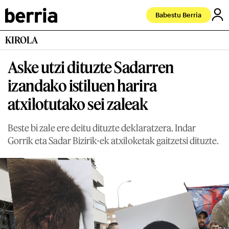
Babestu Berria
KIROLA
Aske utzi dituzte Sadarren
izandako istiluen harira
atxilotutako sei zaleak
Beste bi zale ere deitu dituzte deklaratzera. Indar
Gorrik eta Sadar Bizirik-ek atxiloketak gaitzetsi dituzte.