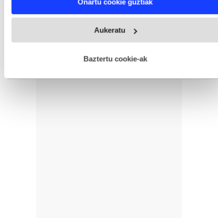
Onartu cookie guztiak
and set your preferences in the
details section
.
Webgune honek cookie propioak eta hirugarrenen cookie-
Aukeratu
fitxategiak erabiltzen ditu. Zure esperientzia eta zerbitzuak
hobetzeko asmoz, cookie teknologiaz baliatzen gara. Ohar
hau onartuz gero, teknologia hori erabiltzeko baimen
esplizitua ematen diguzu.
Gehiago irakurri
Baztertu cookie-ak