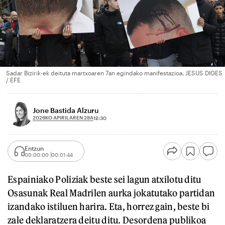
Sadar Bizirik-ek deituta martxoaren 7an egindako manifestazioa. JESUS DIGES
/ EFE
Jone Bastida Alzuru
2026KO APIRILAREN 28A
12:30
Entzun
00:00:00
00:01:44
Espainiako Poliziak beste sei lagun atxilotu ditu
Osasunak Real Madrilen aurka jokatutako partidan
izandako istiluen harira. Eta, horrez gain, beste bi
zale deklaratzera deitu ditu. Desordena publikoa