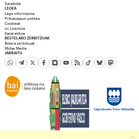
Sarebide
LEGEA
Lege informazioa
Pribatutasun politika
Cookieak
cc Lizentzia
Kanal etikoa
BESTELAKO ZERBITZUAK
Bidera zerbitzuak
Midas Media
JARRAITU