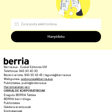
Berria.eus - Euskal Editorea SM
Telefonoa: 943 30 40 30
Bezero arreta: 943 30 43 45 | laguna@berria.eus
Webgunea:
webgunea@berria.eus
Publizitatea:
publi@bidera.eus
Harremanetan jarri
ORRIALDE KORPORATIBOAK
Ezagutu BERRIA Taldea
BERRIA berri bloga
Publizitatea
Galdera-erantzunak
Kontratazioak