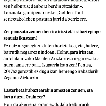
zen helburua; denbora berdin zitzaidan».
Lortutako garaipenari esker, Golden Trail
serieetako lehen postuan jarri da berriz ere.
Zer pentsatu zenuen herrira iritsi eta irabazi egingo
zenuela ikustean?
Ez naiz negar egiten duten horietakoa, eta, halere,
barrutik negarrez nindoan. Helmugara iristean,
antolakuntzako Maialen Arizkorreta negarrez ikusi
nuen, ama ere bai… Izugarria izan zen! Pentsa,
2017az geroztik ez dugu izan hemengo irabazlerik
Zegama-Aizkorrin.
Lasterketa irabaztearekin amesten zenuen, eta
lortu duzu. Orain zer?
Hori da okerrena, orain ez dudala helbururik