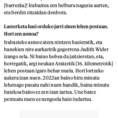
[barrezka]! Irabaztea zen helburu nagusia aurten,
eta berdin zitzaidan denbora.
Lasterketa hasi orduko jarri zinen lehen postuan.
Hori zen asmoa?
Irabazteko asmoz atera nintzen hasieratik, eta
banekien nire aurkaririk gogorrena Judith Wider
izango zela. Ni baino hobea da jaitsieretan, eta,
horregatik, argi neukan Aratzetik [16. kilometrotik]
lehen postuan igaro behar nuela. Hori lortzeko
aukera izan nuen. 2022an baino hiru minutu
lehenago pasatu nahi nuen handik, baina minutu
batekoa baino ez zen izan tartea. Une batez
pentsatu nuen ez nengoela hain indartsu.