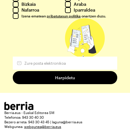
Bizkaia
Araba
Nafarroa
Iparraldea
Izena ematean
pribatutasun politika
onartzen duzu.
Berria.eus - Euskal Editorea SM
Telefonoa: 943 30 40 30
Bezero arreta: 943 30 43 45 | laguna@berria.eus
Webgunea:
webgunea@berria.eus