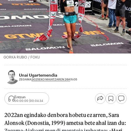
GORKA RUBIO / FOKU
Unai Ugartemendia
2025EKO MAIATZAREN 26A
ZEGAMA
11:05
Entzun
00:00:00
00:04:34
2022an egindako denbora hobetu ez arren, Sara
Alonsok (Donostia, 1999) ametsa bete ahal izan du:
Zegama-Aizkorri mendi maratoia irabaztea
: «Hori