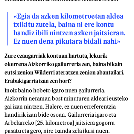
«Egia da azken kilometroetan aldea
txikitu zutela, baina ni ere kontu
handiz ibili nintzen azken jaitsieran.
Ez nuen dena pikutara bidali nahi»
Zure ezaugarriak kontuan hartuta, lekurik
okerrena Aizkorriko gailurreria zen, baina bikain
eutsi zenion Wilderri ateratzen zenion abantailari.
Erabakigarria izan zen hori?
Inoiz baino hobeto igaro nuen gailurreria.
Aizkorrin neraman bost minuturen aldeari eusteko
gai izan nintzen. Halere, ez nuen erreferentzia
handirik izan bide osoan. Gailurreria igaro eta
Arbelarreko [25. kilometroa] jaitsiera gogorra
pasatu eta gero, nire txanda zela ikusi nuen.