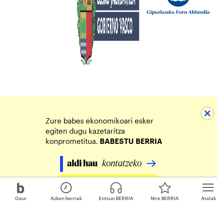
Zure babes ekonomikoari esker
egiten dugu kazetaritza
konprometitua.
BABESTU
BERRIA
Egin zure ekarpena
Gaur
Azken berriak
Entzun BERRIA
Nire BERRIA
Atalak