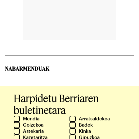
NABARMENDUAK
Harpidetu Berriaren
buletinetara
Mendia
Arratsaldekoa
Goizekoa
Badok
Astekaria
Kinka
Kazetaritza
Gipuzkoa