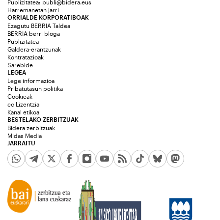
Publizitatea:
publi@bidera.eus
Harremanetan jarri
ORRIALDE KORPORATIBOAK
Ezagutu BERRIA Taldea
BERRIA berri bloga
Publizitatea
Galdera-erantzunak
Kontratazioak
Sarebide
LEGEA
Lege informazioa
Pribatutasun politika
Cookieak
cc Lizentzia
Kanal etikoa
BESTELAKO ZERBITZUAK
Bidera zerbitzuak
Midas Media
JARRAITU