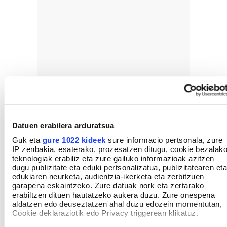
Datuen erabilera arduratsua
Guk eta
gure 1022 kideek
sure informacio pertsonala, zure
IP zenbakia, esaterako, prozesatzen ditugu, cookie bezalak
teknologiak erabiliz eta zure gailuko informazioak azitzen
dugu publizitate eta eduki pertsonalizatua, publizitatearen eta
edukiaren neurketa, audientzia-ikerketa eta zerbitzuen
garapena eskaintzeko. Zure datuak nork eta zertarako
erabiltzen dituen hautatzeko aukera duzu. Zure onespena
aldatzen edo deuseztatzen ahal duzu edozein momentutan,
Cookie deklaraziotik edo Privacy triggerean klikatuz.
Dena den, azken kilometroetan aldea murriztu