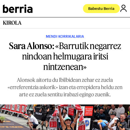
Babestu Berria
KIROLA
MENDI KORRIKALARIA
Sara Alonso:
«Barrutik negarrez
nindoan helmugara iritsi
nintzenean»
Alonsok aitortu du Ibilbidean zehar ez zuela
«erreferentzia askorik» izan eta errepidera heldu zen
arte ez zuela sentitu irabazi egingo zuenik.