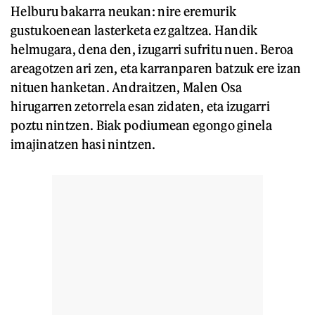
Helburu bakarra neukan: nire eremurik
gustukoenean lasterketa ez galtzea. Handik
helmugara, dena den, izugarri sufritu nuen. Beroa
areagotzen ari zen, eta karranparen batzuk ere izan
nituen hanketan. Andraitzen, Malen Osa
hirugarren zetorrela esan zidaten, eta izugarri
poztu nintzen. Biak podiumean egongo ginela
imajinatzen hasi nintzen.