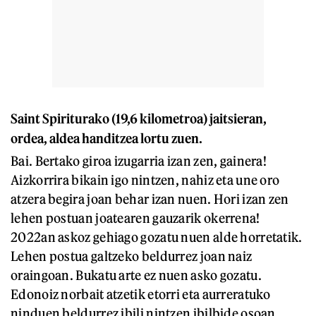
Saint Spiriturako (19,6 kilometroa) jaitsieran,
ordea, aldea handitzea lortu zuen.
Bai. Bertako giroa izugarria izan zen, gainera!
Aizkorrira bikain igo nintzen, nahiz eta une oro
atzera begira joan behar izan nuen. Hori izan zen
lehen postuan joatearen gauzarik okerrena!
2022an askoz gehiago gozatu nuen alde horretatik.
Lehen postua galtzeko beldurrez joan naiz
oraingoan. Bukatu arte ez nuen asko gozatu.
Edonoiz norbait atzetik etorri eta aurreratuko
ninduen beldurrez ibili nintzen ibilbide osoan.