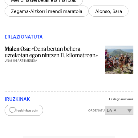
Mendi lasterketak eta martxak
Zegama-Aizkorri mendi maratoia
Alonso, Sara
ERLAZIONATUTA
Malen Osa:
«Dena bertan behera
uztekotan egon nintzen 11. kilometroan»
UNAI UGARTEMENDIA
IRUZKINAK
Ez dago iruzkinik
Iruzkin bat egin
ORDENATU